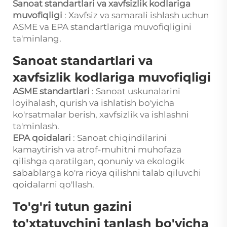
Sanoat standartlari va xavfsizlik kodlariga
muvofiqligi
: Xavfsiz va samarali ishlash uchun
ASME va EPA standartlariga muvofiqligini
ta'minlang.
Sanoat standartlari va
xavfsizlik kodlariga muvofiqligi
ASME standartlari
: Sanoat uskunalarini
loyihalash, qurish va ishlatish bo'yicha
ko'rsatmalar berish, xavfsizlik va ishlashni
ta'minlash.
EPA qoidalari
: Sanoat chiqindilarini
kamaytirish va atrof-muhitni muhofaza
qilishga qaratilgan, qonuniy va ekologik
sabablarga ko'ra rioya qilishni talab qiluvchi
qoidalarni qo'llash.
To'g'ri tutun gazini
to'xtatuvchini tanlash bo'yicha