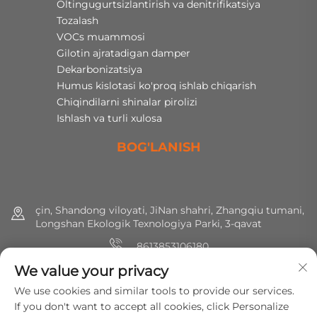
Oltingugurtsizlantirish va denitrifikatsiya
Tozalash
VOCs muammosi
Gilotin ajratadigan damper
Dekarbonizatsiya
Humus kislotasi ko'proq ishlab chiqarish
Chiqindilarni shinalar pirolizi
Ishlash va turli xulosa
BOG'LANISH
çin, Shandong viloyati, JiNan shahri, Zhangqiu tumani,
Longshan Ekologik Texnologiya Parki, 3-qavat
8613853106180
We value your privacy
+86 (0) 531 8891 0288
We use cookies and similar tools to provide our services.
[email protected]
If you don't want to accept all cookies, click Personalize