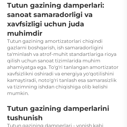
Tutun gazining damperlari:
sanoat samaradorligi va
xavfsizligi uchun juda
muhimdir
Tutun gazining amortizatorlari chiqindi
gazlarni boshqarish, ish samaradorligini
ta'minlash va atrof-muhit standartlariga rioya
qilish uchun sanoat tizimlarida muhim
ahamiyatga ega. To'g'ri tanlangan amortizator
xavfsizlikni oshiradi va energiya yo'qotilishini
kamaytiradi, noto'g'ri tanlash esa samarasizlik
va tizimning ishdan chiqishiga olib kelishi
mumkin.
Tutun gazining damperlarini
tushunish
Tutun gazining damperlari - yonish kabi