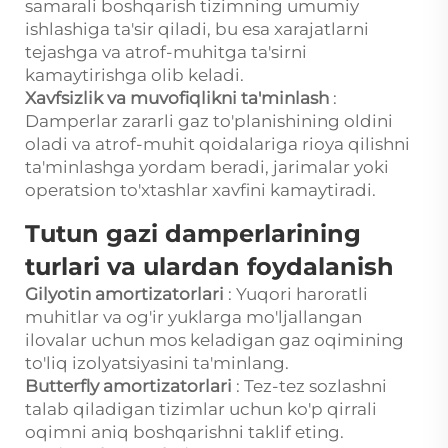
samarali boshqarish tizimning umumiy
ishlashiga ta'sir qiladi, bu esa xarajatlarni
tejashga va atrof-muhitga ta'sirni
kamaytirishga olib keladi.
Xavfsizlik va muvofiqlikni ta'minlash
:
Damperlar zararli gaz to'planishining oldini
oladi va atrof-muhit qoidalariga rioya qilishni
ta'minlashga yordam beradi, jarimalar yoki
operatsion to'xtashlar xavfini kamaytiradi.
Tutun gazi damperlarining
turlari va ulardan foydalanish
Gilyotin amortizatorlari
: Yuqori haroratli
muhitlar va og'ir yuklarga mo'ljallangan
ilovalar uchun mos keladigan gaz oqimining
to'liq izolyatsiyasini ta'minlang.
Butterfly amortizatorlari
: Tez-tez sozlashni
talab qiladigan tizimlar uchun ko'p qirrali
oqimni aniq boshqarishni taklif eting.