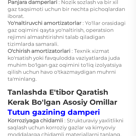
Panjara damperlari
: Nozik sozlash va bir xil
gaz taqsimoti uchun bir nechta pichoqlardan
iborat.
Yo'naltiruvchi amortizatorlar
: Yo'llar orasidagi
gaz oqimini qayta yo'naltirish, operatsion
rejimni almashtirishni talab qiladigan
tizimlarda samarali.
O'chirish amortizatorlari
: Texnik xizmat
ko'rsatish yoki favqulodda vaziyatlarda juda
muhim bo'lgan gaz oqimini to'liq izolyatsiya
qilish uchun havo o'tkazmaydigan muhrni
ta'minlang.
Tanlashda E'tibor Qaratish
Kerak Bo'lgan Asosiy Omillar
Tutun gazining damperi
Korroziyaga chidamli
: Strukturaviy yaxlitlikni
saqlash uchun korroziy gazlar va kimyoviy
moddalarga chidamli materiallarni tanlang.