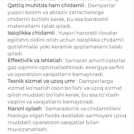
Qattiq muhitda ham chidamli
: Damperlar
yuqori bosim va abraziv zarrachalarga
chidamli bo'lishi kerak, bu esa bardoshli
materiallarni talab qiladi.
Issiqlikka chidamli
: Yuqori haroratli ilovalar
egilishni oldini olish uchun issiqlikka chidamli
qotishmalar yoki keramik qoplamalarni talab
qiladi.
Effektivlik va Ishlatish
: Samarali amortizatorlar
gaz oqimini optimallashtiradi, energiya sarfini
va operatsion xarajatlarni kamaytiradi.
Texnik xizmat va uzoq umr
: Damperlarga
xizmat ko'rsatish oson bo'lishi va uzoq xizmat
qilish muddati bo'lishi kerak, bu esa to'xtash
vaqtini va xarajatlarni kamaytiradi.
Narxni oylash
: Samaradorlik va chidamlilikni
hisobga olgan holda dastlabki sarmoyani uzoq
muddatli operatsion xarajatlar bilan
muvozanatlash.