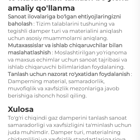
amaliy qo'llanma
Sanoat ilovalariga bo'lgan ehtiyojlaringizni
baholash
: Tizim talablarini tushuning va
tegishli damper turi va materialini aniqlash
uchun asosiy muammolarni aniqlang.
Mutaxassislar va ishlab chiqaruvchilar bilan
maslahatlashish
: Moslashtirilgan yo'riqnoma
va maxsus echimlar uchun sanoat tajribasi va
ishlab chiqaruvchi bilimlaridan foydalaning.
Tanlash uchun nazorat ro'yxatidan foydalanish
:
Damperning material, samaradorlik,
muvofiqlik va xavfsizlik mezonlariga javob
berishiga ishonch hosil qiling.
Xulosa
To'g'ri chiqindi gaz damperini tanlash sanoat
samaradorligi va xavfsizligini ta'minlash uchun
juda muhimdir. Damper turi, materialning
chidamliligi va xavfsizlik standartlariga rioya