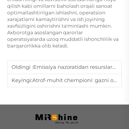
qilish kabi omillarni baholash orqali sanoat
optimallashtirilgan ishlashni, operatsion
xarajatlarni kamaytirishni va ish joyining
xavfsizligini oshirishni ta'minlashi mumkin.
Axborotga asoslangan qarorlar
operatsiyalarda uzoq muddatli ishonchlilik va
barqarorlikka olib keladi.
Oldingi :
Emissiya nazoratidan resurslarni qayta tiklashgacha: tutun gazini oltingugurtdan tozalash
Keyingi:
Atrof-muhit chempioni: gazni oltingugurtdan tozalash jarayoni