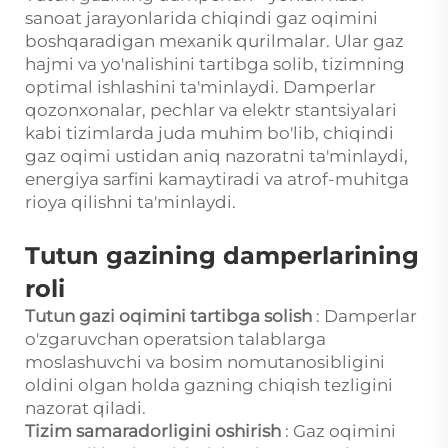
sanoat jarayonlarida chiqindi gaz oqimini
boshqaradigan mexanik qurilmalar. Ular gaz
hajmi va yo'nalishini tartibga solib, tizimning
optimal ishlashini ta'minlaydi. Damperlar
qozonxonalar, pechlar va elektr stantsiyalari
kabi tizimlarda juda muhim bo'lib, chiqindi
gaz oqimi ustidan aniq nazoratni ta'minlaydi,
energiya sarfini kamaytiradi va atrof-muhitga
rioya qilishni ta'minlaydi.
Tutun gazining damperlarining
roli
Tutun gazi oqimini tartibga solish
: Damperlar
o'zgaruvchan operatsion talablarga
moslashuvchi va bosim nomutanosibligini
oldini olgan holda gazning chiqish tezligini
nazorat qiladi.
Tizim samaradorligini oshirish
: Gaz oqimini