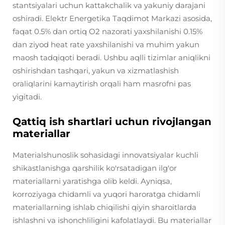
stantsiyalari uchun kattakchalik va yakuniy darajani
oshiradi. Elektr Energetika Taqdimot Markazi asosida,
faqat 0.5% dan ortiq O2 nazorati yaxshilanishi 0.15%
dan ziyod heat rate yaxshilanishi va muhim yakun
maosh tadqiqoti beradi. Ushbu aqlli tizimlar aniqlikni
oshirishdan tashqari, yakun va xizmatlashish
oraliqlarini kamaytirish orqali ham masrofni pas
yigitadi.
Qattiq ish shartlari uchun rivojlangan
materiallar
Materialshunoslik sohasidagi innovatsiyalar kuchli
shikastlanishga qarshilik ko'rsatadigan ilg'or
materiallarni yaratishga olib keldi. Ayniqsa,
korroziyaga chidamli va yuqori haroratga chidamli
materiallarning ishlab chiqilishi qiyin sharoitlarda
ishlashni va ishonchliligini kafolatlaydi. Bu materiallar