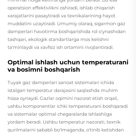
operatsion effektivlikni oshiradi, ishlab chiqarish
xarajatlarini pasaytiradi va texnikalarining hayot
muddatini uzaytiradi. Umumiy olaraq, sigarmon gaz
damperlari havotirma boshqarishida rol o'ynashidan
tashqari, ekologik standartlarga mos kelishni
ta'minlaydi va xavfsiz ish ortamini rivojlantiradi.
Optimal ishlash uchun temperaturani
va bosimni boshqarish
Tuyak gaz damperlari sanoat sistemalari ichida
istalgan temperatur darajasini saqlashda muhim
hissa oynaydi. Gazlar oqimini nazorat etish orqali,
ushbu komponentlar ichki temperaturani boshqaradi
va sistemalar optimal chegaralarda ishlashiiga
yordam beradi. Ushbu temperatur nazorati, texnik
qurilmalarni sababli bo'lmaganda, o'tinib ketishdan