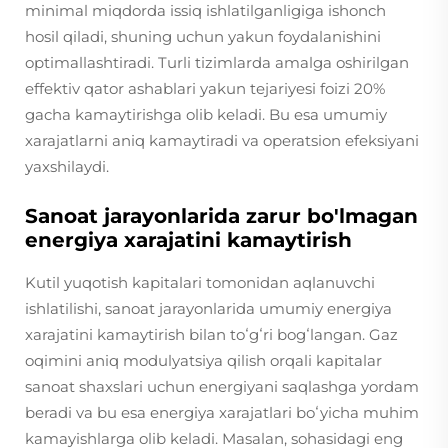
minimal miqdorda issiq ishlatilganligiga ishonch
hosil qiladi, shuning uchun yakun foydalanishini
optimallashtiradi. Turli tizimlarda amalga oshirilgan
effektiv qator ashablari yakun tejariyesi foizi 20%
gacha kamaytirishga olib keladi. Bu esa umumiy
xarajatlarni aniq kamaytiradi va operatsion efeksiyani
yaxshilaydi.
Sanoat jarayonlarida zarur bo'lmagan
energiya xarajatini kamaytirish
Kutil yuqotish kapitalari tomonidan aqlanuvchi
ishlatilishi, sanoat jarayonlarida umumiy energiya
xarajatini kamaytirish bilan toʻgʻri bogʻlangan. Gaz
oqimini aniq modulyatsiya qilish orqali kapitalar
sanoat shaxslari uchun energiyani saqlashga yordam
beradi va bu esa energiya xarajatlari boʻyicha muhim
kamayishlarga olib keladi. Masalan, sohasidagi eng