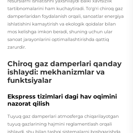
resurslarni ishlatishni yaxshilaydi balki xavfsizlik
tartibnomalarini ham kuchaytiradi. To'g'ri chiroq gaz
damperlaridan foydalanish orqali, sanoatlar energiya
ishlatishini kamaytirish va ekologik qoidalar bilan
mos kelishga imkon beradi, shuning uchun ular
sanoat jarayonlarini optimallashtirishda qattiq
zarurdir.
Chiroq gaz damperlari qanday
ishlaydi: mekhanizmlar va
funktsiyalar
Ekspress tizimlari dagi hav oqimini
nazorat qilish
Tuyuq gaz damperlari atmosferga chiqarilayotgan
tuyuq gazlarining hajmini reglamentlash orqali
ishlaydi, shu bilan tashqi sistemalarni boshqarishda