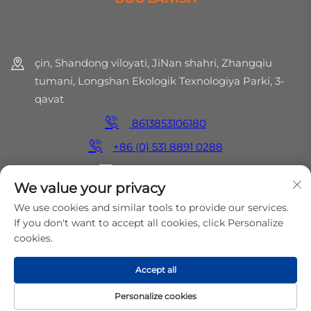
çin, Shandong viloyati, JiNan shahri, Zhangqiu
tumani, Longshan Ekologik Texnologiya Parki, 3-
qavat
8613853106180
+86 (0) 531 8891 0288
[email protected]
We value your privacy
We use cookies and similar tools to provide our services.
If you don't want to accept all cookies, click Personalize
Huquqlar hammasi saqlangan © 2025 MirShine
cookies.
Environmental Protection Technology Co., Ltd.
Maxfiylik
siyosati
Accept all
Personalize cookies