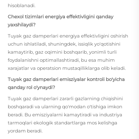
hisoblanadi.
Chexol tizimlari energiya effektivligini qanday
yaxshilaydi?
Tuyak gaz damperlari energiya effektivligini oshirish
uchun ishlatiladi, shuningdek, issiqlik yo'qotishini
kamaytirib, gaz oqimini boshqarib, yonimli turli
foydalanishni optimallashtiradi, bu esa muhim
xarajatlar va operatsion mustaqilliklarga olib keladi.
Tuyak gaz damperlari emisziyalar kontroli bo'yicha
qanday rol o'ynaydi?
Tuyak gaz damperlari zararli gazlarning chiqishini
boshqaradi va ularning qo'modan o'tishiga imkon
beradi. Bu emisziyalarni kamaytiradi va industriya
tarmoqlari ekologik standartlarga mos kelishga
yordam beradi.