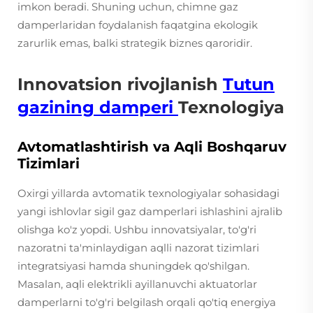
imkon beradi. Shuning uchun, chimne gaz
damperlaridan foydalanish faqatgina ekologik
zarurlik emas, balki strategik biznes qaroridir.
Innovatsion rivojlanish
Tutun
gazining damperi
Texnologiya
Avtomatlashtirish va Aqli Boshqaruv
Tizimlari
Oxirgi yillarda avtomatik texnologiyalar sohasidagi
yangi ishlovlar sigil gaz damperlari ishlashini ajralib
olishga ko'z yopdi. Ushbu innovatsiyalar, to'g'ri
nazoratni ta'minlaydigan aqlli nazorat tizimlari
integratsiyasi hamda shuningdek qo'shilgan.
Masalan, aqli elektrikli ayillanuvchi aktuatorlar
damperlarni to'g'ri belgilash orqali qo'tiq energiya