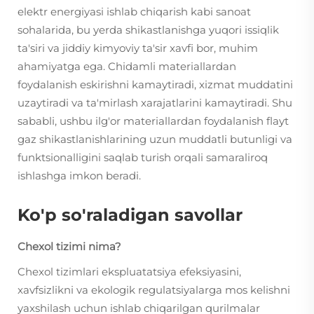
elektr energiyasi ishlab chiqarish kabi sanoat
sohalarida, bu yerda shikastlanishga yuqori issiqlik
ta'siri va jiddiy kimyoviy ta'sir xavfi bor, muhim
ahamiyatga ega. Chidamli materiallardan
foydalanish eskirishni kamaytiradi, xizmat muddatini
uzaytiradi va ta'mirlash xarajatlarini kamaytiradi. Shu
sababli, ushbu ilg'or materiallardan foydalanish flayt
gaz shikastlanishlarining uzun muddatli butunligi va
funktsionalligini saqlab turish orqali samaraliroq
ishlashga imkon beradi.
Ko'p so'raladigan savollar
Chexol tizimi nima?
Chexol tizimlari ekspluatatsiya efeksiyasini,
xavfsizlikni va ekologik regulatsiyalarga mos kelishni
yaxshilash uchun ishlab chiqarilgan qurilmalar