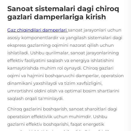
Sanoat sistemalari dagi chiroq
gazlari damperlariga kirish
Gaz chiqindilari damperlari
sanoat jarayonlari uchun
asosiy komponentlardir va yangilash sistemalari dagi
ekspress gazlarning oqimini nazorat qilish uchun
ishlatiladi. Ushbu qurilmalar, sanoat jarayonlarining
effektiv faoliyatini saqlash va energiya ishlatishini
kamaytirishda muhim rol oynaydi. Chiroq gazlari
oqimi va hajmini boshqaruvchi damperlar, operatsion
dinamikani yaxshilaydi va tizim xavfsizligini,
umrortishni oldini olish va optimal bosim shartlarini
saqlash orqali ta'minlaydi.
Chiroq gazlarini boshqarish, sanoat sharoitlari dagi
operatsion effektivlik uchun muhimdir. Ushbu
gazlarni effektiv boshqarishi, faqat energetik