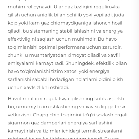
muhim rol oynaydi. Ular gaz tezligini regulirovka
qilish uchun aniqlik bilan ochilib yoki yopiladi, juda
ko'p yoki kam gaz chiqmaydiganiga ishonch hosil
qiladi, bu sistemaning stabil ishlashini va energiya
effektivligini saqlash uchun muhimdir. Bu havo
to'qimlanishi optimal performans uchun zarurdir,
chunki u mushtariyatdan ximoyat qiladi va xavfli
emisyalarni kamaytiradi. Shuningdek, efektilik bilan
havo to'qimlanishi tizim xatosi yoki energiya
sarflanishi sababli bo'ladigan holatlarni oldini olish
uchun xavfsizlikni oshiradi.
Havotirmalarni regulatsiya qilishning kritik aspekti
bu, umumiy tizim ishlashining va xavfsizligiga ta'sir
yetkazishi. Chapqichiq to'qimini to'g'ri sozlash orqali,
sigarmon gaz damperlari energiya sarflashini
kamaytirish va tizimlar ichidagi termik stresnlarni
minimal holga keltirishga yordam beradi. Bu esa