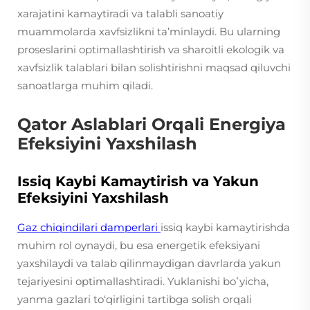
xarajatini kamaytiradi va talabli sanoatiy
muammolarda xavfsizlikni ta’minlaydi. Bu ularning
proseslarini optimallashtirish va sharoitli ekologik va
xavfsizlik talablari bilan solishtirishni maqsad qiluvchi
sanoatlarga muhim qiladi.
Qator Aslablari Orqali Energiya
Efeksiyini Yaxshilash
Issiq Kaybi Kamaytirish va Yakun
Efeksiyini Yaxshilash
Gaz chiqindilari damperlari
issiq kaybi kamaytirishda
muhim rol oynaydi, bu esa energetik efeksiyani
yaxshilaydi va talab qilinmaydigan davrlarda yakun
tejariyesini optimallashtiradi. Yuklanishi boʻyicha,
yanma gazlari to‘qirligini tartibga solish orqali