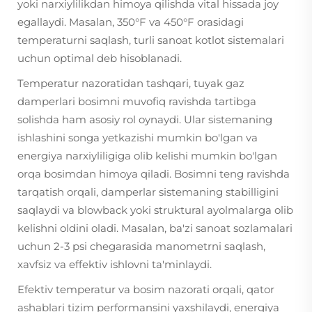
yoki narxiylilikdan himoya qilishda vital hissada joy
egallaydi. Masalan, 350°F va 450°F orasidagi
temperaturni saqlash, turli sanoat kotlot sistemalari
uchun optimal deb hisoblanadi.
Temperatur nazoratidan tashqari, tuyak gaz
damperlari bosimni muvofiq ravishda tartibga
solishda ham asosiy rol oynaydi. Ular sistemaning
ishlashini songa yetkazishi mumkin bo'lgan va
energiya narxiyliligiga olib kelishi mumkin bo'lgan
orqa bosimdan himoya qiladi. Bosimni teng ravishda
tarqatish orqali, damperlar sistemaning stabilligini
saqlaydi va blowback yoki struktural ayolmalarga olib
kelishni oldini oladi. Masalan, ba'zi sanoat sozlamalari
uchun 2-3 psi chegarasida manometrni saqlash,
xavfsiz va effektiv ishlovni ta'minlaydi.
Efektiv temperatur va bosim nazorati orqali, qator
ashablari tizim performansini yaxshilaydi, energiya