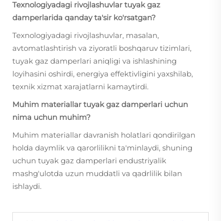
Texnologiyadagi rivojlashuvlar tuyak gaz
damperlarida qanday ta'sir ko'rsatgan?
Texnologiyadagi rivojlashuvlar, masalan,
avtomatlashtirish va ziyoratli boshqaruv tizimlari,
tuyak gaz damperlari aniqligi va ishlashining
loyihasini oshirdi, energiya effektivligini yaxshilab,
texnik xizmat xarajatlarni kamaytirdi.
Muhim materiallar tuyak gaz damperlari uchun
nima uchun muhim?
Muhim materiallar davranish holatlari qondirilgan
holda daymlik va qarorlilikni ta'minlaydi, shuning
uchun tuyak gaz damperlari endustriyalik
mashg'ulotda uzun muddatli va qadrlilik bilan
ishlaydi.