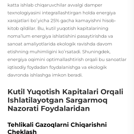
katta ishlab chiqaruvchilar avvalgi damper
texnologiyasini integrallashtirgan holda energiya
xarajatlari boʻyicha 25% gacha kamayishni hisob-
kitob qildilar. Bu, kutil yuqotish kapitalarining
nomaʼlum energiya ishlatishini pasaytirishda va
sanoat amaliyotlarida ekologik ravishda davom
etishning muhimligini koʻrsatadi. Shuningdek,
energiya oqimini optimallashtirish orqali bu sanoatlar
iqtisodiy foydadan foydalanishga va ekologik
davronda ishlashga imkon beradi.
Kutil Yuqotish Kapitalari Orqali
Ishlatilayotgan Sargarmoq
Nazorati Foydalaridan
Tehlikali Gazoqlarni Chiqarishni
Cheklash