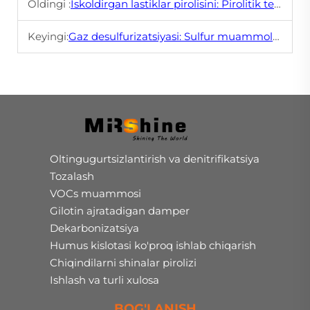
Oldingi :
Iskoldirgan lastiklar pirolisini: Pirolitik texnologiya oʻynayotgan oʻyinni qanday oʻzgartirib turadi
Keyingi:
Gaz desulfurizatsiyasi: Sulfur muammolarini imkoniyatlarga aylantirish
Oltingugurtsizlantirish va denitrifikatsiya
Tozalash
VOCs muammosi
Gilotin ajratadigan damper
Dekarbonizatsiya
Humus kislotasi ko'proq ishlab chiqarish
Chiqindilarni shinalar pirolizi
Ishlash va turli xulosa
BOG'LANISH