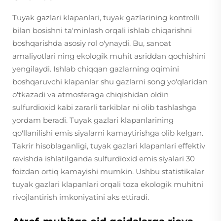
Tuyak gazlari klapanlari, tuyak gazlarining kontrolli
bilan bosishni ta'minlash orqali ishlab chiqarishni
boshqarishda asosiy rol o'ynaydi. Bu, sanoat
amaliyotlari ning ekologik muhit asriddan qochishini
yengilaydi. Ishlab chiqqan gazlarning oqimini
boshqaruvchi klapanlar shu gazlarni song yo'qlaridan
o'tkazadi va atmosferaga chiqishidan oldin
sulfurdioxid kabi zararli tarkiblar ni olib tashlashga
yordam beradi. Tuyak gazlari klapanlarining
qo'llanilishi emis siyalarni kamaytirishga olib kelgan.
Takrir hisoblaganligi, tuyak gazlari klapanlari effektiv
ravishda ishlatilganda sulfurdioxid emis siyalari 30
foizdan ortiq kamayishi mumkin. Ushbu statistikalar
tuyak gazlari klapanlari orqali toza ekologik muhitni
rivojlantirish imkoniyatini aks ettiradi.