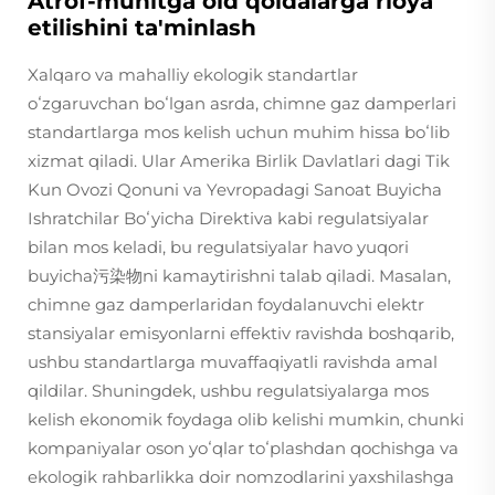
Atrof-muhitga oid qoidalarga rioya
etilishini ta'minlash
Xalqaro va mahalliy ekologik standartlar
oʻzgaruvchan boʻlgan asrda, chimne gaz damperlari
standartlarga mos kelish uchun muhim hissa boʻlib
xizmat qiladi. Ular Amerika Birlik Davlatlari dagi Tik
Kun Ovozi Qonuni va Yevropadagi Sanoat Buyicha
Ishratchilar Boʻyicha Direktiva kabi regulatsiyalar
bilan mos keladi, bu regulatsiyalar havo yuqori
buyicha污染物ni kamaytirishni talab qiladi. Masalan,
chimne gaz damperlaridan foydalanuvchi elektr
stansiyalar emisyonlarni effektiv ravishda boshqarib,
ushbu standartlarga muvaffaqiyatli ravishda amal
qildilar. Shuningdek, ushbu regulatsiyalarga mos
kelish ekonomik foydaga olib kelishi mumkin, chunki
kompaniyalar oson yoʻqlar toʻplashdan qochishga va
ekologik rahbarlikka doir nomzodlarini yaxshilashga