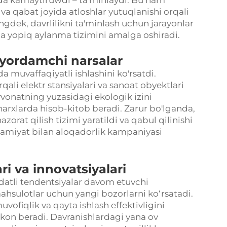
ida kamaytiruwdi – ta'minlaydi. Bu ham
va qabat joyida atloshlar yutuqlanishi orqali
ngdek, davrlilikni ta'minlash uchun jarayonlar
ida yopiq aylanma tizimini amalga oshiradi.
 yordamchi narsalar
 muvaffaqiyatli ishlashini ko'rsatdi.
qali elektr stansiyalari va sanoat obyektlari
yvonatning yuzasidagi ekologik izini
narxlarda hisob-kitob beradi. Zarur bo'lganda,
zorat qilish tizimi yaratildi va qabul qilinishi
amiyat bilan aloqadorlik kampaniyasi
ri va innovatsiyalari
atli tendentsiyalar davom etuvchi
ulotlar uchun yangi bozorlarni ko‘rsatadi.
vofiqlik va qayta ishlash effektivligini
mkon beradi. Davranishlardagi yana ov