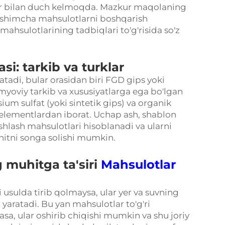
iklar bilan duch kelmoqda. Mazkur maqolaning
'shimcha mahsulotlarni boshqarish
hsulotlarining tadbiqlari to'g'risida so'z
i: tarkib va turklar
atadi, bular orasidan biri FGD gips yoki
myoviy tarkib va xususiyatlarga ega bo'lgan
sium sulfat (yoki sintetik gips) va organik
 elementlardan iborat. Uchap ash, shablon
hlash mahsulotlari hisoblanadi va ularni
hitni songa solishi mumkin.
 muhitga ta'siri
Mahsulotlar
 usulda tirib qolmaysa, ular yer va suvning
aratadi. Bu yan mahsulotlar to'g'ri
asa, ular oshirib chiqishi mumkin va shu joriy