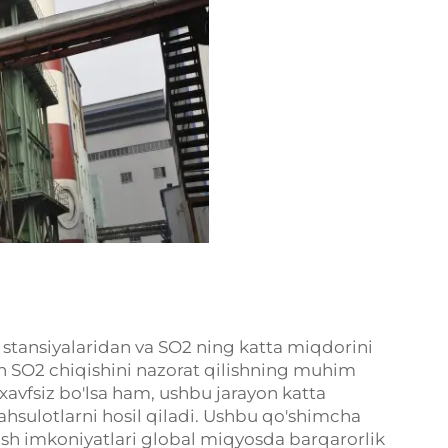
r stansiyalaridan va SO2 ning katta miqdorini
 SO2 chiqishini nazorat qilishning muhim
xavfsiz bo'lsa ham, ushbu jarayon katta
sulotlarni hosil qiladi. Ushbu qo'shimcha
ish imkoniyatlari global miqyosda barqarorlik