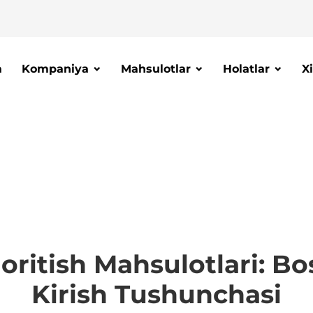
a
Kompaniya
Mahsulotlar
Holatlar
X
doritish Mahsulotlari: Bo
Kirish Tushunchasi