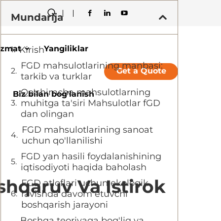
Mundarija
izmat
Yangiliklar
Kirish
FGD mahsulotlarining manbasi:
Get a Quote
tarkib va turklar
Qo'shimcha mahsulotlarning
Biz bilan bog'lanish
muhitga ta'siri Mahsulotlar fGD
dan olingan
FGD mahsulotlarining sanoat
uchun qo'llanilishi
FGD yan hasili foydalanishining
iqtisodiyoti haqida baholash
shqaruv Va Istirok
FGD atloflari uchun ekologik
ravishda davom etuvchi
boshqarish jarayoni
Boshqa teoriyaga bog'liq va