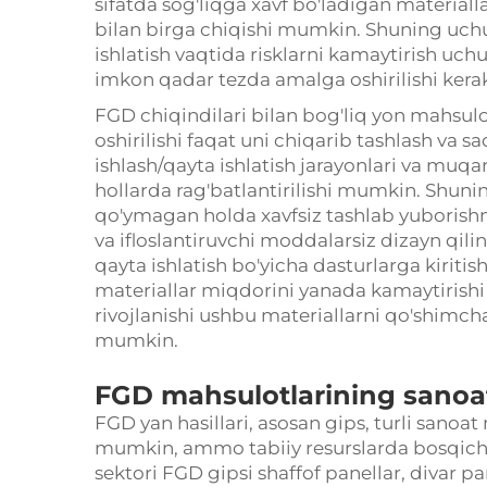
sifatda sog'liqga xavf bo'ladigan material
bilan birga chiqishi mumkin. Shuning uch
ishlatish vaqtida risklarni kamaytirish uch
imkon qadar tezda amalga oshirilishi kera
FGD chiqindilari bilan bog'liq yon mahsul
oshirilishi faqat uni chiqarib tashlash va 
ishlash/qayta ishlatish jarayonlari va muq
hollarda rag'batlantirilishi mumkin. Shunin
qo'ymagan holda xavfsiz tashlab yuborishn
va ifloslantiruvchi moddalarsiz dizayn qili
qayta ishlatish bo'yicha dasturlarga kirit
materiallar miqdorini yanada kamaytirishi
rivojlanishi ushbu materiallarni qo'shimc
mumkin.
FGD mahsulotlarining sanoat
FGD yan hasillari, asosan gips, turli sanoat
mumkin, ammo tabiiy resurslarda bosqichni
sektori FGD gipsi shaffof panellar, divar p