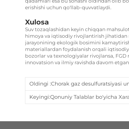
qadamlari esa bu sohasni oldindan olib bo
erishishi uchun qo'llab-quvvatlaydi.
Xulosa
Suv tozaqlashidan keyin chiqqan mahsulotl
himoya va iqtisodiy rivojlantirish jihatid
jarayonining ekologik bosimini kamaytirish
materiallardan foydalanish orqali iqtisodiy
bozorlar va texnologiyalar rivojlansa, FGD
innovatsion va ilmiy ravishda davom etgan 
Oldingi :
Chorak gaz desulfuratsiyasi unitlarni ishla
Keyingi:
Qonuniy Talablar bo'yicha Xarajatlari