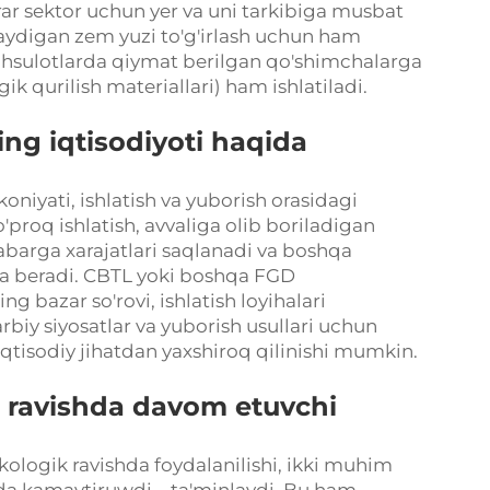
r sektor uchun yer va uni tarkibiga musbat
qlaydigan zem yuzi to'g'irlash uchun ham
ahsulotlarda qiymat berilgan qo'shimchalarga
ik qurilish materiallari) ham ishlatiladi.
ing iqtisodiyoti haqida
oniyati, ishlatish va yuborish orasidagi
o'proq ishlatish, avvaliga olib boriladigan
barga xarajatlari saqlanadi va boshqa
yda beradi. CBTL yoki boshqa FGD
g bazar so'rovi, ishlatish loyihalari
rbiy siyosatlar va yuborish usullari uchun
 iqtisodiy jihatdan yaxshiroq qilinishi mumkin.
k ravishda davom etuvchi
kologik ravishda foydalanilishi, ikki muhim