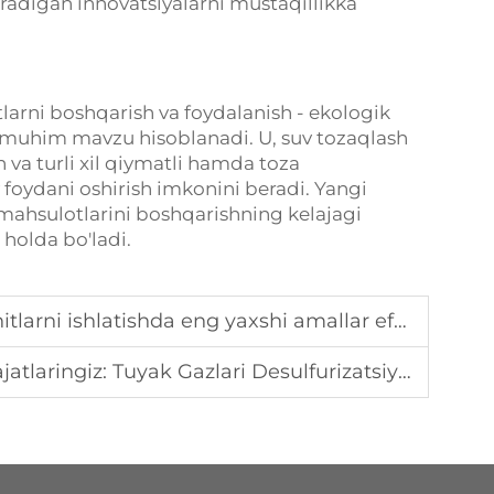
radigan innovatsiyalarni mustaqillikka
arni boshqarish va foydalanish - ekologik
an muhim mavzu hisoblanadi. U, suv tozaqlash
 va turli xil qiymatli hamda toza
 foydani oshirish imkonini beradi. Yangi
 mahsulotlarini boshqarishning kelajagi
holda bo'ladi.
tishda eng yaxshi amallar effektivlikni maksimallashtirish
ngiz: Tuyak Gazlari Desulfurizatsiyasi Ekonomikasi