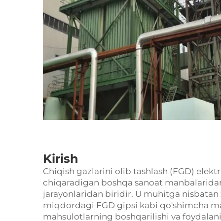
Kirish
Chiqish gazlarini olib tashlash (FGD) elekt
chiqaradigan boshqa sanoat manbalaridan
jarayonlaridan biridir. U muhitga nisbatan 
miqdordagi FGD gipsi kabi qo'shimcha mah
mahsulotlarning boshqarilishi va foydalan