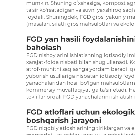
mumkin. Shuning oʻxshasiga, kompost agra
ta'sir ko'rsatadigan va suvni yaxshiroq sa
foydali. Shuningdek, FGD gipsi yakuniy m
(masalan, sifatli gips mahsulotlari va ekolog
FGD yan hasili foydalanishin
baholash
FGD nishoylarini ishlatishning iqtisodiy imk
xarajat-foida nisbati bilan shug'ullanadi. K
atrof-muhitni saqlashga yordam beradi, qa
yuborish usullariga nisbatan iqtisodiy fo
yanachalaridan hosil bo'lgan mahsulotlarnin
kommersiy muvaffaqiyatiga ta'sir etadi. Ha
tekliflar orqali FGD yanachalarini ishlatish
FGD atloflari uchun ekologi
boshqarish jarayoni
FGD niqobiy atloshlarining tiriklargan va e