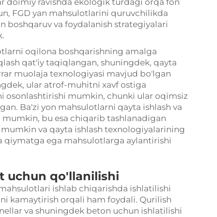
lar doimiy ravishda ekologik turdagi orqa fon
un, FGD yan mahsulotlarini quruvchilikda
un boshqaruv va foydalanish strategiyalari
k.
otlarni oqilona boshqarishning amalga
saqlash qat'iy taqiqlangan, shuningdek, qayta
arrar muolaja texnologiyasi mavjud bo'lgan
gdek, ular atrof-muhitni xavf ostiga
i osonlashtirishi mumkin, chunki ular oqimsiz
ngan. Ba'zi yon mahsulotlarni qayta ishlash va
ish mumkin, bu esa chiqarib tashlanadigan
 mumkin va qayta ishlash texnologiyalarining
ha qiymatga ega mahsulotlarga aylantirishi
 uchun qo'llanilishi
 mahsulotlari ishlab chiqarishda ishlatilishi
 kamaytirish orqali ham foydali. Qurilish
anellar va shuningdek beton uchun ishlatilishi