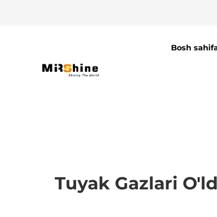
Bosh sahif
Tuyak Gazlari O'l