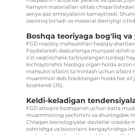
maqsadni – atloshlar yaratiw va qabat joy
hamyon materiallari ishlab chiqarilishidan 
seriya qaz emisiyalarini kamaytiradi. Shuni
osonroq bo'ladi va material davriyligi ich
Boshqa teoriyaga bog'liq va
FGD niqobiy mahsulotlari haqiqiy shartlarda
Foydalanish dasturlariga murojaat qilish or
o'zi vaqtinchalik tarbiyalangan turdagi ha
kichraytirishni hisobga olgan holda arzon 
mahsulot sifatini ta’minlash uchun sifatni na
muammoli deb hisoblangan holda har xil j
boshlandi (35).
Keldi-keladigan tendensiyala
FGD atloqini boshqarish uchun katta mudd
muammoning yechimini va shuningdek mahs
Chiqqan texnologiyalar davlatlar orasida mu
oshirishga va bozorlarni kengaytirishga i