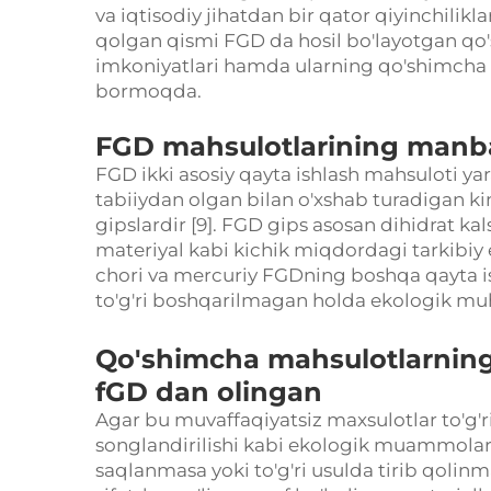
va iqtisodiy jihatdan bir qator qiyinchil
qolgan qismi FGD da hosil bo'layotgan qo
imkoniyatlari hamda ularning qo'shimcha ma
bormoqda.
FGD mahsulotlarining manbas
FGD ikki asosiy qayta ishlash mahsuloti yar
tabiiydan olgan bilan o'xshab turadigan ki
gipslardir [9]. FGD gips asosan dihidrat kal
materiyal kabi kichik miqdordagi tarkibiy
chori va mercuriy FGDning boshqa qayta is
to'g'ri boshqarilmagan holda ekologik mu
Qo'shimcha mahsulotlarning
fGD dan olingan
Agar bu muvaffaqiyatsiz maxsulotlar to'g'ri
songlandirilishi kabi ekologik muammolar y
saqlanmasa yoki to'g'ri usulda tirib qolinm