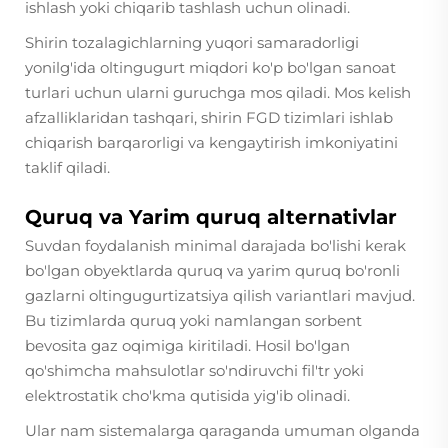
ishlash yoki chiqarib tashlash uchun olinadi.
Shirin tozalagichlarning yuqori samaradorligi
yonilg'ida oltingugurt miqdori ko'p bo'lgan sanoat
turlari uchun ularni guruchga mos qiladi. Mos kelish
afzalliklaridan tashqari, shirin FGD tizimlari ishlab
chiqarish barqarorligi va kengaytirish imkoniyatini
taklif qiladi.
Quruq va Yarim quruq alternativlar
Suvdan foydalanish minimal darajada bo'lishi kerak
bo'lgan obyektlarda quruq va yarim quruq bo'ronli
gazlarni oltingugurtizatsiya qilish variantlari mavjud.
Bu tizimlarda quruq yoki namlangan sorbent
bevosita gaz oqimiga kiritiladi. Hosil bo'lgan
qo'shimcha mahsulotlar so'ndiruvchi fil'tr yoki
elektrostatik cho'kma qutisida yig'ib olinadi.
Ular nam sistemalarga qaraganda umuman olganda