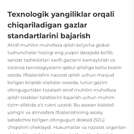
Texnologik yangiliklar orqali
chiqariladigan gazlar
standartlarini bajarish
Atrof-muhitni muhofaza qilish bo'yicha global
tushunchalar hozirgi eng yuqori darajada bo'lib,
sanoat tashkilotlari xavfli gazlarni kamaytirish va
tozaroq texnologiyalarni qabul qilishga katta bosim
ostida. Ifloslanishni nazorat qilish uchun mavjud
bo'lgan ko'plab vositalar orasida,
tutun gazini
oltingugurtdan tozalash
atrof muhitni muhofaza
qilish talablari talablarini bajarish uchun muhim
tizim sifatida o'z rukni uzatdi. Bu asosan kislotali
yomg'ir va atmosfera ifloslanishining asosiy
sababchisi bo'lgan oltingugurt dioksid (SO₂)
chiqishini cheklaydi. Hukumatlar va nazorat organlari