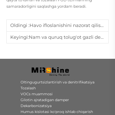
samaradorligini saqlashga yordam beradi.
Oldingi :
Havo ifloslanishini nazorat qilishda tutqin gazlarni o'shirishning roli
Keyingi:
Nam va quruq tolug'ot gazli desulfurizatsiya texnologiyalarining asosiy afzalliklari
Oltingugurtsizlantirish va denitrifikatsiya
Tozalash
VOCs muammosi
Gilotin ajratadigan damper
Dekarbonizatsiya
Humus kislotasi ko'proq ishlab chiqarish