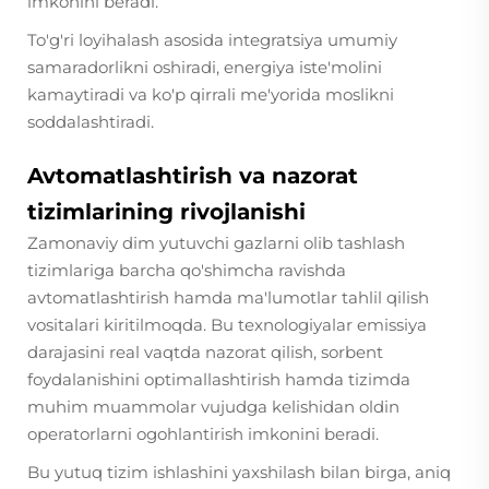
imkonini beradi.
To'g'ri loyihalash asosida integratsiya umumiy
samaradorlikni oshiradi, energiya iste'molini
kamaytiradi va ko'p qirrali me'yorida moslikni
soddalashtiradi.
Avtomatlashtirish va nazorat
tizimlarining rivojlanishi
Zamonaviy dim yutuvchi gazlarni olib tashlash
tizimlariga barcha qo'shimcha ravishda
avtomatlashtirish hamda ma'lumotlar tahlil qilish
vositalari kiritilmoqda. Bu texnologiyalar emissiya
darajasini real vaqtda nazorat qilish, sorbent
foydalanishini optimallashtirish hamda tizimda
muhim muammolar vujudga kelishidan oldin
operatorlarni ogohlantirish imkonini beradi.
Bu yutuq tizim ishlashini yaxshilash bilan birga, aniq