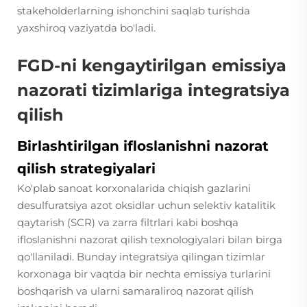
stakeholderlarning ishonchini saqlab turishda
yaxshiroq vaziyatda bo'ladi.
FGD-ni kengaytirilgan emissiya
nazorati tizimlariga integratsiya
qilish
Birlashtirilgan ifloslanishni nazorat
qilish strategiyalari
Ko'plab sanoat korxonalarida chiqish gazlarini
desulfuratsiya azot oksidlar uchun selektiv katalitik
qaytarish (SCR) va zarra filtrlari kabi boshqa
ifloslanishni nazorat qilish texnologiyalari bilan birga
qo'llaniladi. Bunday integratsiya qilingan tizimlar
korxonaga bir vaqtda bir nechta emissiya turlarini
boshqarish va ularni samaraliroq nazorat qilish