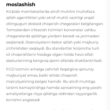
moslashish
Ko'plab mamlakatlarda atrof-muhitni muhofaza
qilish agentliklari yoki atrof-muhit vazirligi orqali
oltingugurt dioksid chiqarish chegaralari belgilangan.
Tomoslardan o'tkazish tizimlari korxonalar ushbu
chegaralarda qolishga yordam beradi va jarimadan
saqlanadi, litsenziyalarni bekor qilish yoki majburiy
o'chirishdan saqlaydi. Bu standartlar ko'pincha turli
xil chiqarishlarni hisobga olgan holda havo sifati
dasturlarining kengroq qismi sifatida shakllantiriladi.
FGD tizimini amalga oshirish faqatgina qonuniy
majburiyat emas, balki ishlab chiqarish
mas'uliyatining belgisi hamdir. Bu atrof-muhitga
ta'sirni kamaytirishga hamda sanoatning eng yaxshi
amaliyotlariga rioya qilishga oldindan tayyorgarlik
ko'rishni anglatadi.