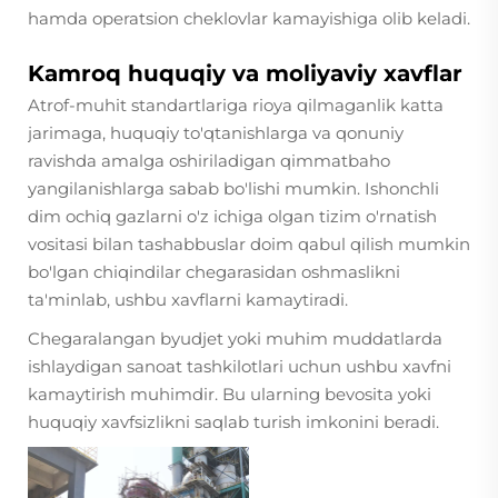
hamda operatsion cheklovlar kamayishiga olib keladi.
Kamroq huquqiy va moliyaviy xavflar
Atrof-muhit standartlariga rioya qilmaganlik katta
jarimaga, huquqiy to'qtanishlarga va qonuniy
ravishda amalga oshiriladigan qimmatbaho
yangilanishlarga sabab bo'lishi mumkin. Ishonchli
dim ochiq gazlarni o'z ichiga olgan tizim o'rnatish
vositasi bilan tashabbuslar doim qabul qilish mumkin
bo'lgan chiqindilar chegarasidan oshmaslikni
ta'minlab, ushbu xavflarni kamaytiradi.
Chegaralangan byudjet yoki muhim muddatlarda
ishlaydigan sanoat tashkilotlari uchun ushbu xavfni
kamaytirish muhimdir. Bu ularning bevosita yoki
huquqiy xavfsizlikni saqlab turish imkonini beradi.