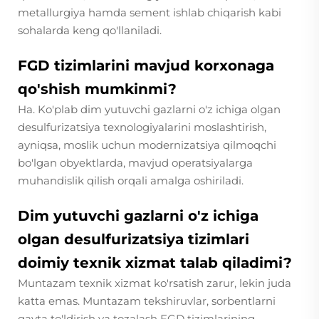
metallurgiya hamda sement ishlab chiqarish kabi
sohalarda keng qo'llaniladi.
FGD tizimlarini mavjud korxonaga
qo'shish mumkinmi?
Ha. Ko'plab dim yutuvchi gazlarni o'z ichiga olgan
desulfurizatsiya texnologiyalarini moslashtirish,
ayniqsa, moslik uchun modernizatsiya qilmoqchi
bo'lgan obyektlarda, mavjud operatsiyalarga
muhandislik qilish orqali amalga oshiriladi.
Dim yutuvchi gazlarni o'z ichiga
olgan desulfurizatsiya tizimlari
doimiy texnik xizmat talab qiladimi?
Muntazam texnik xizmat ko'rsatish zarur, lekin juda
katta emas. Muntazam tekshiruvlar, sorbentlarni
qayta to'ldirish va tozalash FGD tizimlarining