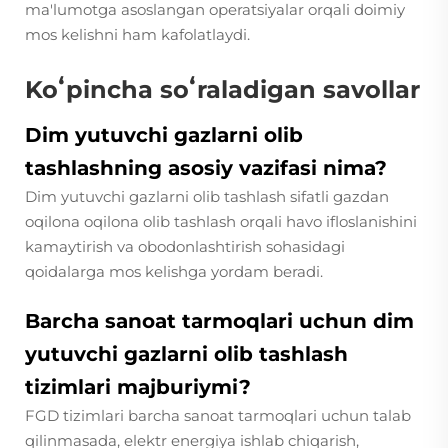
ma'lumotga asoslangan operatsiyalar orqali doimiy
mos kelishni ham kafolatlaydi.
Koʻpincha soʻraladigan savollar
Dim yutuvchi gazlarni olib
tashlashning asosiy vazifasi nima?
Dim yutuvchi gazlarni olib tashlash sifatli gazdan
oqilona oqilona olib tashlash orqali havo ifloslanishini
kamaytirish va obodonlashtirish sohasidagi
qoidalarga mos kelishga yordam beradi.
Barcha sanoat tarmoqlari uchun dim
yutuvchi gazlarni olib tashlash
tizimlari majburiymi?
FGD tizimlari barcha sanoat tarmoqlari uchun talab
qilinmasada, elektr energiya ishlab chiqarish,