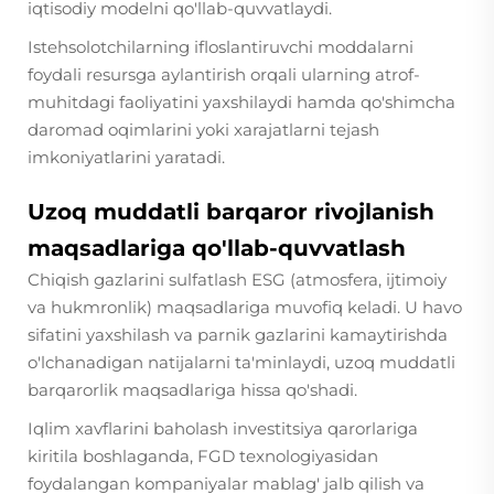
iqtisodiy modelni qo'llab-quvvatlaydi.
Istehsolotchilarning ifloslantiruvchi moddalarni
foydali resursga aylantirish orqali ularning atrof-
muhitdagi faoliyatini yaxshilaydi hamda qo'shimcha
daromad oqimlarini yoki xarajatlarni tejash
imkoniyatlarini yaratadi.
Uzoq muddatli barqaror rivojlanish
maqsadlariga qo'llab-quvvatlash
Chiqish gazlarini sulfatlash ESG (atmosfera, ijtimoiy
va hukmronlik) maqsadlariga muvofiq keladi. U havo
sifatini yaxshilash va parnik gazlarini kamaytirishda
o'lchanadigan natijalarni ta'minlaydi, uzoq muddatli
barqarorlik maqsadlariga hissa qo'shadi.
Iqlim xavflarini baholash investitsiya qarorlariga
kiritila boshlaganda, FGD texnologiyasidan
foydalangan kompaniyalar mablag' jalb qilish va