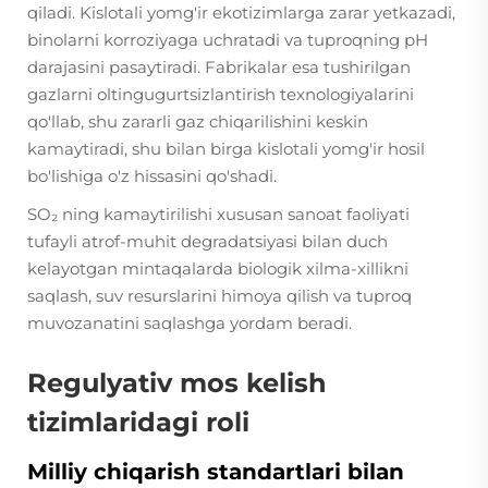
qiladi. Kislotali yomg'ir ekotizimlarga zarar yetkazadi,
binolarni korroziyaga uchratadi va tuproqning pH
darajasini pasaytiradi. Fabrikalar esa tushirilgan
gazlarni oltingugurtsizlantirish texnologiyalarini
qo'llab, shu zararli gaz chiqarilishini keskin
kamaytiradi, shu bilan birga kislotali yomg'ir hosil
bo'lishiga o'z hissasini qo'shadi.
SO₂ ning kamaytirilishi xususan sanoat faoliyati
tufayli atrof-muhit degradatsiyasi bilan duch
kelayotgan mintaqalarda biologik xilma-xillikni
saqlash, suv resurslarini himoya qilish va tuproq
muvozanatini saqlashga yordam beradi.
Regulyativ mos kelish
tizimlaridagi roli
Milliy chiqarish standartlari bilan