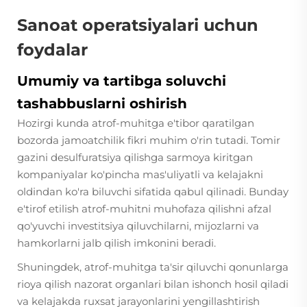
Sanoat operatsiyalari uchun
foydalar
Umumiy va tartibga soluvchi
tashabbuslarni oshirish
Hozirgi kunda atrof-muhitga e'tibor qaratilgan
bozorda jamoatchilik fikri muhim o'rin tutadi. Tomir
gazini desulfuratsiya qilishga sarmoya kiritgan
kompaniyalar ko'pincha mas'uliyatli va kelajakni
oldindan ko'ra biluvchi sifatida qabul qilinadi. Bunday
e'tirof etilish atrof-muhitni muhofaza qilishni afzal
qo'yuvchi investitsiya qiluvchilarni, mijozlarni va
hamkorlarni jalb qilish imkonini beradi.
Shuningdek, atrof-muhitga ta'sir qiluvchi qonunlarga
rioya qilish nazorat organlari bilan ishonch hosil qiladi
va kelajakda ruxsat jarayonlarini yengillashtirish