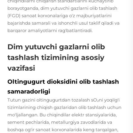
chiqindilarni chiqarish standartlarini kuchaytirib
borayotganda, dim yutuvchi gazlarni olib tashlash
(FGD) sanoat korxonalariga o'z majburiyatlarini
bajarishda samarali va ishonchli usul taklif qiladi va
barqaror amaliyotlarni rag'batlantiradi.
Dim yutuvchi gazlarni olib
tashlash tizimining asosiy
vazifasi
Oltingugurt dioksidini olib tashlash
samaradorligi
Tutun gazini oltingugurtdan tozalash
sO₂ni yoqilg'i
tizimlarining chiqish gazlaridan olib tashlash uchun
mo'ljallangan. Bu chiqindilar elektr stansiyalarida,
sement pechlarida, metallurgiya zavodlarida va
boshqa og'ir sanoat korxonalarida keng tarqalgan,