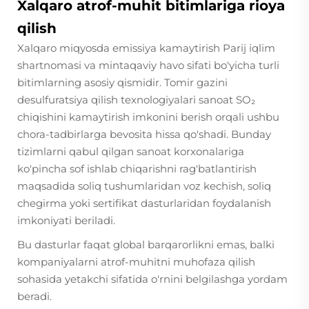
Xalqaro atrof-muhit bitimlariga rioya
qilish
Xalqaro miqyosda emissiya kamaytirish Parij iqlim
shartnomasi va mintaqaviy havo sifati bo'yicha turli
bitimlarning asosiy qismidir. Tomir gazini
desulfuratsiya qilish texnologiyalari sanoat SO₂
chiqishini kamaytirish imkonini berish orqali ushbu
chora-tadbirlarga bevosita hissa qo'shadi. Bunday
tizimlarni qabul qilgan sanoat korxonalariga
ko'pincha sof ishlab chiqarishni rag'batlantirish
maqsadida soliq tushumlaridan voz kechish, soliq
chegirma yoki sertifikat dasturlaridan foydalanish
imkoniyati beriladi.
Bu dasturlar faqat global barqarorlikni emas, balki
kompaniyalarni atrof-muhitni muhofaza qilish
sohasida yetakchi sifatida o'rnini belgilashga yordam
beradi.