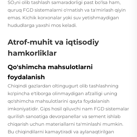
SO₂ni olib tashlash samaradorligi past bo'lsa ham,
quruq FGD sistemalarni o'rnatish va ta'mirlash qiyin
emas. Kichik korxonalar yoki suv yetishmaydigan
hududlarga yaxshi mos keladi.
Atrof-muhit va iqtisodiy
hamkorliklar
Qo'shimcha mahsulotlarni
foydalanish
Chiqindi gazlardan oltingugurt olib tashlashning
ko'pincha e'tiborga olinmaydigan afzalligi uning
qo'shimcha mahsulotlarini qayta foydalanish
imkoniyatidir. Gips hosil qiluvchi nam FGD sistemalar
qurilish sanoatiga devorpanellar va sement ishlab
chiqarish uchun materiallarni ta'minlashi mumkin.
Bu chiqindilarni kamaytiradi va aylanaqtirilgan