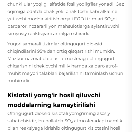
chunki ular yoqilg'i sifatida fosil yoqilg'ilar yonadi. Gaz
oqimiga odatda ohak yoki ohak toshi kabi alkaline
yutuvchi modda kiritish orqali FGD tizimlari SO₂ni
barqaror, nozararli yon mahsulotlarga aylantiruvchi
kimyoviy reaktsiyani amalga oshiradi.
Yuqori samarali tizimlar oltingugurt dioksid
chiqindilarini 95% dan ortiq qisqartirishi mumkin.
Mazkur nazorat darajasi atmosferaga oltingugurt
chiqarishini cheklovchi milliy hamda xalqaro atrof-
muhit me'yori talablari bajarilishini ta'minlash uchun
muhimdir.
Kislotali yomg'ir hosil qiluvchi
moddalarning kamaytirilishi
Oltingugurt dioksid kislotali yomg'irning asosiy
sababchisidir, bu hollatda SO₂ atmosferadagi namlik
bilan reaksiyaga kirishib oltingugurt kislotasini hosil