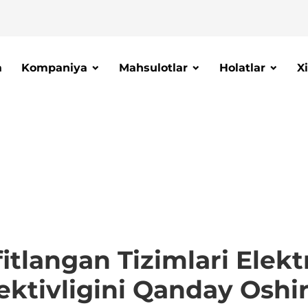
a
Kompaniya
Mahsulotlar
Holatlar
X
itlangan Tizimlari Elekt
ektivligini Qanday Oshi