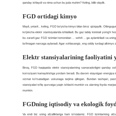
qanday ishlaydi va nima uchun bu juda muhim? Keling, bilib olaylik.
FGD ortidagi kimyo
Mayli, yetarli... keling, FGD bo'yicha kimyo bilan biroz qiziqaylik. Oltingugu
ko'pincha elektr stantsiyalarida ishlatiladi. Bu gaz tabiiy kislotali yomg'ir hos
bu zararli gaz FGD tizimlari tomonidan ... sehrli ... ga aylantiriladi va uni
bo'lmagan narsaga aylanadi. Agar xohlasangiz, eng oddiy turdagi alkimyo zar
Elektr stansiyalarining faoliyatini 
Biroq, FGD haqiqatda elektr stansiyalarining samaradorligini qanday oshi
korroziyani kamaytirishga yordam beradi. Bu davom etayotgan energiya is
xizmat ko'rsatadigan uskunaga tarjima qilingan. Bundan tashqari, past ol
stansiyalari to'liq quvvatga yaqin ishlashi mumkin va ularning foyda marjas
mumkin.
FGDning iqtisodiy va ekologik foyd
Va endi biz uning afzalliklariga ham to'xtalamiz. FGD tizimlarining afz