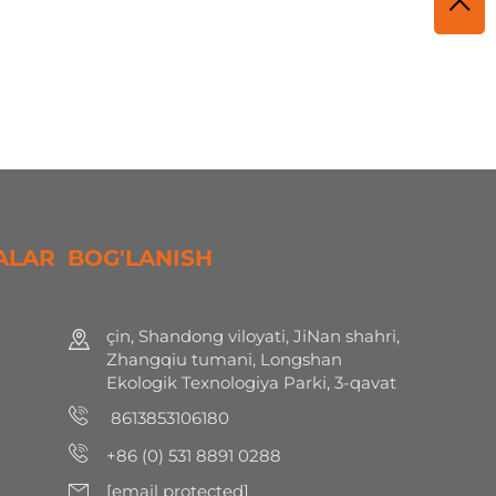
ALAR
BOG'LANISH
çin, Shandong viloyati, JiNan shahri,
Zhangqiu tumani, Longshan
Ekologik Texnologiya Parki, 3-qavat
8613853106180
+86 (0) 531 8891 0288
[email protected]