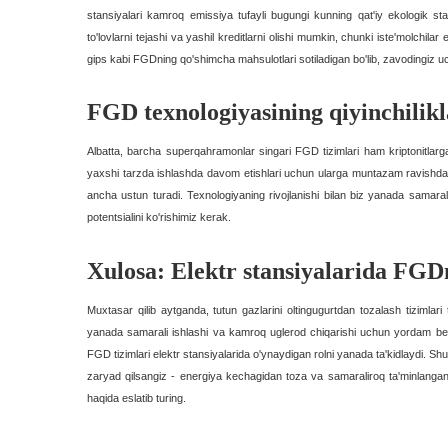
stansiyalari kamroq emissiya tufayli bugungi kunning qat'iy ekologik sta
to'lovlarni tejashi va yashil kreditlarni olishi mumkin, chunki iste'molchilar
gips kabi FGDning qo'shimcha mahsulotlari sotiladigan bo'lib, zavodingiz 
FGD texnologiyasining qiyinchilikl
Albatta, barcha superqahramonlar singari FGD tizimlari ham kriptonitlarg
yaxshi tarzda ishlashda davom etishlari uchun ularga muntazam ravishda 
ancha ustun turadi. Texnologiyaning rivojlanishi bilan biz yanada samaral
potentsialini ko'rishimiz kerak.
Xulosa: Elektr stansiyalarida FGD
Muxtasar qilib aytganda, tutun gazlarini oltingugurtdan tozalash tizimlari 
yanada samarali ishlashi va kamroq uglerod chiqarishi uchun yordam be
FGD tizimlari elektr stansiyalarida o'ynaydigan rolni yanada ta'kidlaydi. Sh
zaryad qilsangiz - energiya kechagidan toza va samaraliroq ta'minlanganl
haqida eslatib turing.