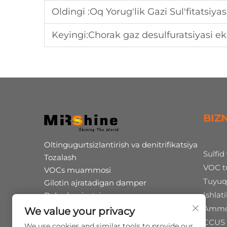
Oldingi :
Oq Yorug'lik Gazi Sul'fitatsiyasi:
Keyingi:
Chorak gaz desulfuratsiyasi ek
BIZ
Oltingugurtsizlantirish va denitrifikatsiya
Sulfid
Tozalash
VOC tu
VOCs muammosi
Tuyuq
Gilotin ajratadigan damper
Ishlat
Dekarbonizatsiya
Humus kislotasi ko'proq ishlab chiqarish
Ammon
We value your privacy
Chiqindilarni shinalar pirolizi
CCUS
We use cookies and similar tools to provide our