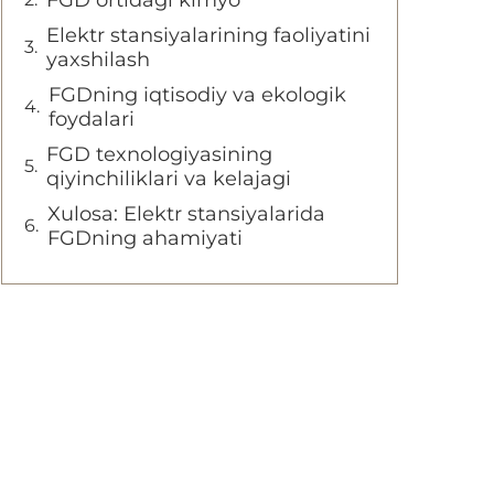
FGD ortidagi kimyo
Elektr stansiyalarining faoliyatini
yaxshilash
FGDning iqtisodiy va ekologik
foydalari
FGD texnologiyasining
qiyinchiliklari va kelajagi
Xulosa: Elektr stansiyalarida
FGDning ahamiyati