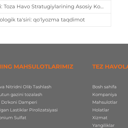
 Toza Havo Stratugiylarining Asosiy Komponenti
ologik ta'siri: qo'lyozma taqdimot
NING MAHSULOTLARIMIZ
TEZ HAVOL
 va Nitridni Olib Tashlash
Bosh sahifa
tun gazini tozalash
Kompaniya
 Do'koni Damperi
Mahsulotlar
ilgan Lastiklar Pirolizatsiyasi
Holatlar
ium Sulfat
Xizmat
Yangiliklar