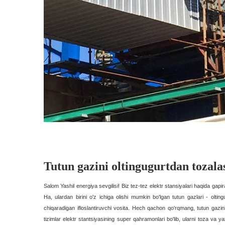
Tutun gazini oltingugurtdan tozal
Salom Yashil energiya sevgilisi! Biz tez-tez elektr stansiyalari haqida gapi
Ha, ulardan birini o'z ichiga olishi mumkin bo'lgan tutun gazlari - oltingu
chiqaradigan ifloslantiruvchi vosita. Hech qachon qo'rqmang, tutun gazi
tizimlar elektr stantsiyasining super qahramonlari bo'lib, ularni toza 