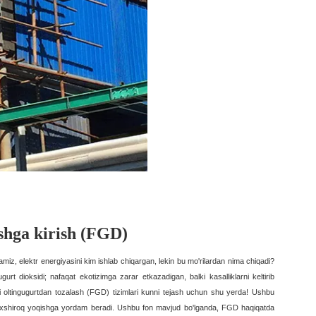
ashga kirish (FGD)
ramiz, elektr energiyasini kim ishlab chiqargan, lekin bu mo'rilardan nima chiqadi?
gurt dioksidi; nafaqat ekotizimga zarar etkazadigan, balki kasalliklarni keltirib
ni oltingugurtdan tozalash (FGD) tizimlari kunni tejash uchun shu yerda! Ushbu
va yaxshiroq yoqishga yordam beradi. Ushbu fon mavjud bo'lganda, FGD haqiqatda