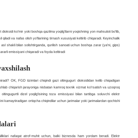
rt dioksidi ko'mir yoki boshqa qazilma yoqilg'ilarni yoqishning yon mahsuloti bo'lib,
il qiladi va nafas olish yo'llarining tirnash xususiyati keltirib chiqaradi. Keyinchalik
ng asl shakli bilan solishtirganda, qurilish sanoati uchun boshqa zarar (ya'ni, gips)
arli emissiyani chiqaradi va foyda keltiradi
yaxshilash
radi? OK, FGD tizimlari chiqindi gazi oltingugurt dioksididan kelib chiqadigan
hlab chiqarish jarayoniga nisbatan kamroq texnik xizmat ko'rsatish va uzoqroq
tingugurtli dizel yoqilg'isining toza emissiyasi bilan tartibga soluvchi elektr
ini kamaytiradigan ortiqcha chiqindilar uchun jarimalar yoki jarimalardan qochishi
alari
alliklari nafaqat atrof-muhit uchun, balki biznesda ham yordam beradi. Elektr