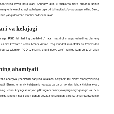
ndartlariga javob bera oladi. Shunday qilib, u talablarga rioya qilmaslik uchun
 energiya iste'moli tufayli qoladigan uglerod izi haqida ko'proq qayg'uradilar. Biroq,
uchun yangi daromad manbai bo'lishi mumkin.
ari va kelajagi
a ega. FGD tizimlarining dastlabki o'rnatish narxi qimmatga tushadi va ular eng
xizmat ko'rsatish kerak bo'ladi. Ammo uzoq muddatli mukofotlar bu to'siqlardan
iroq va tejamkor FGD tizimlarini, shuningdek, atrof-muhitga kamroq ta'sir qilish
ning ahamiyati
toza energiya yechimlari zanjirida ajralmas bo'g'indir. Bu elektr stansiyalarining
radi. Bizning umumiy kelajagimiz yanada barqaror yondashishga kirishar ekan,
uning uchun, keyingi safar yorug'lik tugmachasini yoki plaginni yoqsangiz va EV-ni
igiga ishonch hosil qilish uchun soyada ishlaydigan barcha taniqli qahramonlar