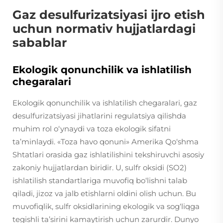
Gaz desulfurizatsiyasi ijro etish
uchun normativ hujjatlardagi
sabablar
Ekologik qonunchilik va ishlatilish
chegaralari
Ekologik qonunchilik va ishlatilish chegaralari, gaz
desulfurizatsiyasi jihatlarini regulatsiya qilishda
muhim rol o‘ynaydi va toza ekologik sifatni
ta’minlaydi. «Toza havo qonuni» Amerika Qo‘shma
Shtatlari orasida gaz ishlatilishini tekshiruvchi asosiy
zakoniy hujjatlardan biridir. U, sulfr oksidi (SO2)
ishlatilish standartlariga muvofiq bo‘lishni talab
qiladi, jizoz va jalb etishlarni oldini olish uchun. Bu
muvofiqlik, sulfr oksidlarining ekologik va sog‘liqga
tegishli ta’sirini kamaytirish uchun zarurdir. Dunyo