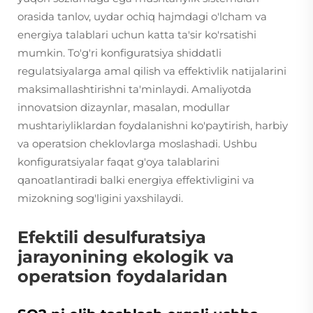
orasida tanlov, uydar ochiq hajmdagi o'lcham va
energiya talablari uchun katta ta'sir ko'rsatishi
mumkin. To'g'ri konfiguratsiya shiddatli
regulatsiyalarga amal qilish va effektivlik natijalarini
maksimallashtirishni ta'minlaydi. Amaliyotda
innovatsion dizaynlar, masalan, modullar
mushtariyliklardan foydalanishni ko'paytirish, harbiy
va operatsion cheklovlarga moslashadi. Ushbu
konfiguratsiyalar faqat g'oya talablarini
qanoatlantiradi balki energiya effektivligini va
mizokning sog'ligini yaxshilaydi.
Efektili desulfuratsiya
jarayonining ekologik va
operatsion foydalaridan