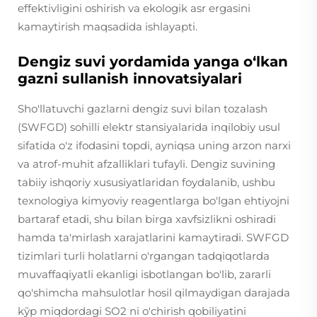
effektivligini oshirish va ekologik asr ergasini
kamaytirish maqsadida ishlayapti.
Dengiz suvi yordamida yanga o‘lkan
gazni sullanish innovatsiyalari
Sho'llatuvchi gazlarni dengiz suvi bilan tozalash
(SWFGD) sohilli elektr stansiyalarida inqilobiy usul
sifatida o'z ifodasini topdi, ayniqsa uning arzon narxi
va atrof-muhit afzalliklari tufayli. Dengiz suvining
tabiiy ishqoriy xususiyatlaridan foydalanib, ushbu
texnologiya kimyoviy reagentlarga bo'lgan ehtiyojni
bartaraf etadi, shu bilan birga xavfsizlikni oshiradi
hamda ta'mirlash xarajatlarini kamaytiradi. SWFGD
tizimlari turli holatlarni o'rgangan tadqiqotlarda
muvaffaqiyatli ekanligi isbotlangan bo'lib, zararli
qo'shimcha mahsulotlar hosil qilmaydigan darajada
kўp miqdordagi SO2 ni o'chirish qobiliyatini