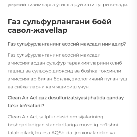
умумий тизимларга ўтишга рўй хати туғри келади.
Газ сульфурлангани боёй
савол-жаvellар
Газ сульфурланганинг асосий мақсади нимадир?
Газ сульфурланганинг асосий мақсади
эмиссиялардан сульфур тараккиятларини олиб
ташиш ва сульфур диоксид ва бoshка токсинли
эмиссиялар билан боғлиқ экологиявий пулангуш
ва сиёҳатларни кам яшириш учун.
Clean Air Act gaz desulfurizatsiyasi jihatida qanday
ta'sir ko'rsatadi?
Clean Air Act, sulpfur oksid emisijalarining
boshqariladigan standartlariga muvofiq bo'lishni
talab qiladi, bu esa AQSh-da ijro xonalaridan va