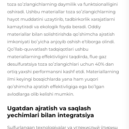
toza soʻzlangichlarning daymilik va funktsionalligini
oshiradi. Ushbu materiallar toza soʻzlangichlarning
hayot muddatini uzaytirib, tadbirkorlik xarajatlarni
kamaytiradi va ekologik foyda beradi. Oddiy
materiallar bilan solishtirishda qoʻshimcha ajratish
imkoniyati boʻyicha anjoyib oshish eʼtiborga olindi.
Qoʻllab-quvvatlash tadqiqotlari ushbu
materiallarning effektivligini taqdirda, flue gaz
desulfuratsiya toza soʻzlangichlari uchun 40% dan
ortiq yaxshi performansni kashf etdi. Materiallarning
ilmi keyingi bosqichlarda yana ham yuqori
qoʻshimcha ajratish effektivligiga ega boʻlgan
avlodlarga olib kelishi mumkin.
Ugatdan ajratish va saqlash
yechimlari bilan integratsiya
Sulfurlangan texnologiyalar va углекислый ўтириш