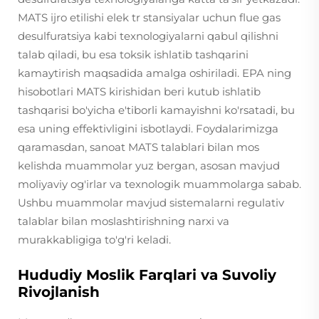
MATS ijro etilishi elek tr stansiyalar uchun flue gas
desulfuratsiya kabi texnologiyalarni qabul qilishni
talab qiladi, bu esa toksik ishlatib tashqarini
kamaytirish maqsadida amalga oshiriladi. EPA ning
hisobotlari MATS kirishidan beri kutub ishlatib
tashqarisi bo'yicha e'tiborli kamayishni ko'rsatadi, bu
esa uning effektivligini isbotlaydi. Foydalarimizga
qaramasdan, sanoat MATS talablari bilan mos
kelishda muammolar yuz bergan, asosan mavjud
moliyaviy og'irlar va texnologik muammolarga sabab.
Ushbu muammolar mavjud sistemalarni regulativ
talablar bilan moslashtirishning narxi va
murakkabligiga to'g'ri keladi.
Hududiy Moslik Farqlari va Suvoliy
Rivojlanish