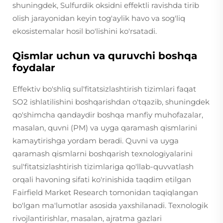
shuningdek, Sulfurdik oksidni effektli ravishda tirib
olish jarayonidan keyin tog'aylik havo va sog'liq
ekosistemalar hosil bo'lishini ko'rsatadi.
Qismlar uchun va quruvchi boshqa
foydalar
Effektiv bo'shliq sul'fitatsizlashtirish tizimlari faqat
SO2 ishlatilishini boshqarishdan o'tqazib, shuningdek
qo'shimcha qandaydir boshqa manfiy muhofazalar,
masalan, quvni (PM) va uyga qaramash qismlarini
kamaytirishga yordam beradi. Quvni va uyga
qaramash qismlarni boshqarish texnologiyalarini
sul'fitatsizlashtirish tizimlariga qo'llab-quvvatlash
orqali havoning sifati ko'rinishida taqdim etilgan
Fairfield Market Research tomonidan taqiqlangan
bo'lgan ma'lumotlar asosida yaxshilanadi. Texnologik
rivojlantirishlar, masalan, ajratma gazlari