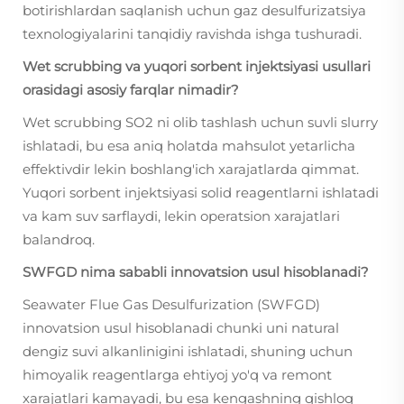
botirishlardan saqlanish uchun gaz desulfurizatsiya
texnologiyalarini tanqidiy ravishda ishga tushuradi.
Wet scrubbing va yuqori sorbent injektsiyasi usullari
orasidagi asosiy farqlar nimadir?
Wet scrubbing SO2 ni olib tashlash uchun suvli slurry
ishlatadi, bu esa aniq holatda mahsulot yetarlicha
effektivdir lekin boshlang'ich xarajatlarda qimmat.
Yuqori sorbent injektsiyasi solid reagentlarni ishlatadi
va kam suv sarflaydi, lekin operatsion xarajatlari
balandroq.
SWFGD nima sababli innovatsion usul hisoblanadi?
Seawater Flue Gas Desulfurization (SWFGD)
innovatsion usul hisoblanadi chunki uni natural
dengiz suvi alkanlinigini ishlatadi, shuning uchun
himoyalik reagentlarga ehtiyoj yo'q va remont
xarajatlari kamayadi, bu esa kengashning qishloq