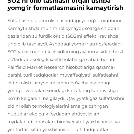
SO2 ni olib tashlash orqali ushba
yomg'ir formatlasmasini kamaytirish
Sulfatlashni oldini olish asriddagi yomg'ir miqdorini
kamaytirishda muhim rol oynaydi, soatga chiqqan
qazlaridan sulfurdik oksid (SO2)ni effektli ravishda
tirib olib tashlaydi. Asriddagi yomg'ir atmosferadagi
SO2 va nitrogendik oksidlarning aylanmasidan hosil
bo'ladi va ekologik xavfli holatlarga sabab bo'ladi.
Fairfield Market Research hisobotlariga qarama-
qarshi, turli tadqiqotlar muvaffaqiyatli sulfatlashni
oldini olish jarayonlari jahon bo'yicha asriddagi
yomg'ir voqealari sonidagi kattalaroq kamayishga
ko'rib kelganini belgilaydi. Qaviyyatli gaz sulfatlashni
oldini olish texnologiyalarini amalga oshirgan
hududlar ekologik foydadan ehtiyot bilan
foydalanadi, masalan, biodiversitet yaxshilanishi va
yer tortasi sifati yaxshilanishi. Turli tadqiqotlar,