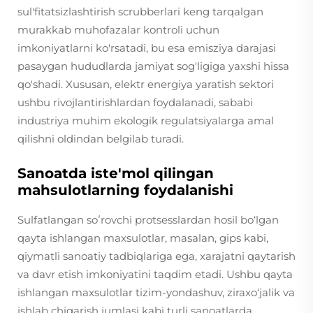
sul'fitatsizlashtirish scrubberlari keng tarqalgan
murakkab muhofazalar kontroli uchun
imkoniyatlarni ko'rsatadi, bu esa emisziya darajasi
pasaygan hududlarda jamiyat sog'ligiga yaxshi hissa
qo'shadi. Xususan, elektr energiya yaratish sektori
ushbu rivojlantirishlardan foydalanadi, sababi
industriya muhim ekologik regulatsiyalarga amal
qilishni oldindan belgilab turadi.
Sanoatda iste'mol qilingan
mahsulotlarning foydalanishi
Sulfatlangan soʻrovchi protsesslardan hosil bo‘lgan
qayta ishlangan maxsulotlar, masalan, gips kabi,
qiymatli sanoatiy tadbiqlariga ega, xarajatni qaytarish
va davr etish imkoniyatini taqdim etadi. Ushbu qayta
ishlangan maxsulotlar tizim-yondashuv, ziraxo‘jalik va
ishlab chiqarish jumlasi kabi turli sanoatlarda