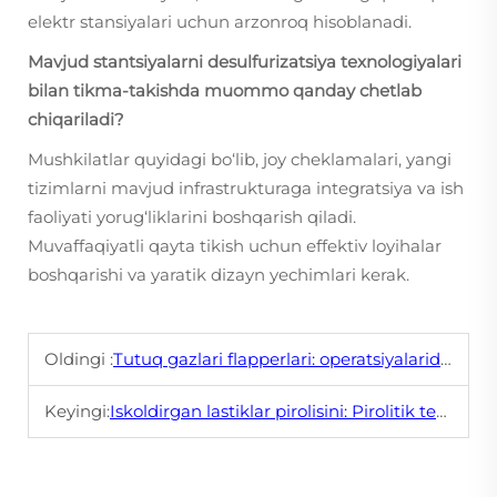
elektr stansiyalari uchun arzonroq hisoblanadi.
Mavjud stantsiyalarni desulfurizatsiya texnologiyalari
bilan tikma-takishda muommo qanday chetlab
chiqariladi?
Mushkilatlar quyidagi bo‘lib, joy cheklamalari, yangi
tizimlarni mavjud infrastrukturaga integratsiya va ish
faoliyati yorug‘liklarini boshqarish qiladi.
Muvaffaqiyatli qayta tikish uchun effektiv loyihalar
boshqarishi va yaratik dizayn yechimlari kerak.
Oldingi :
Tutuq gazlari flapperlari: operatsiyalarida aktuatorlarning roli
Keyingi:
Iskoldirgan lastiklar pirolisini: Pirolitik texnologiya oʻynayotgan oʻyinni qanday oʻzgartirib turadi