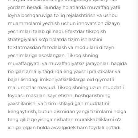
yordam beradi. Bunday holatlarda muvaffaqiyatli
loyha boshqaruviga to'liq rejalashtirish va ushbu
muammolarni yechish uchun innovatsion dizayn
yechimlari talab qilinadi. Efektdar tikroqish
strategiyalari ko'p holatda tizim ishlashini
to'xtatmasdan fazodalash va modullarli dizayn
yechimlariga asoslangan. Tikroqishning
muvaffaqiyatli va muvaffaqiyatsiz jarayonlari haqida
bo'lgan amaliy taqdirda eng yaxshi praktikalar va
bajarilishdagi imkoniyatsizliklarga oid qiymatli
ma'lumotlar mavjud. Tikroqishning uzun muddatli
foydasi, masalan, sayr etishni boshqarishning
yaxshilanishi va tizim ishlaydigan muddatini
kengaytirish, butun qismidan yangi tizimlarni nolga
teng qilib qo'yishga nisbatan murakkabliklarni o'z
ichiga olgan holda avvalgidek ham foydali bo'ladi.