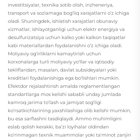
investitsiyalar, texnika sotib olish, inzheneriya,
transport va sozlamaga bog‘liq xarajatlarni o‘z ichiga
oladi. Shuningdek, ishlatish xarajatlari obunaviy
xizmatlar, ishlayotganligi uchun elektr energiya va
desulfurizatsiya uchun kalko yoki kalkon taqiqatlar
kabi materiallardan foydalanishni o‘z ichiga oladi.
Moliyaviy og‘irliklarni kamaytirish uchun
korxonalarga turli moliyaviy yo‘llar va iqtisodiy
tekliflaridan, masalan, davlat subsideyalari yoki
kreditlari foydalanishiga ega bo‘lishlari mumkin.
Efektdor rejalashtirish amalda reglamentlangan
standartlarga mos kelishi sababli unday jumlada
kamroq jarima to‘lash va jamiyat sog‘ligi
ko‘rsatkichlarining yaxshilashiga olib kelishi mumkin,
bu esa sarflashni tasdiqlaydi. Ammo muhimligini
eslab qolish kerakki, ba’zi loyihalar oldindan
ko‘rinmagan texnik muammolar yoki ta'minot zanjiri