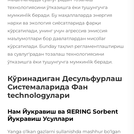
технологиясини ўтказишга ёки тушунгучга
мумкинlik беради. Бу маҳаллаларда энергия
нархи ва экология сиёсатларида фарқи
кўрсатилади, унинг учун агрессив эмиссия
маълумотлари бор давлатлардан мисollar
кўрсатилади. Бunday таҳлил регламентлаштириш
ва сувлуг'радан тозалаш технологиясини
ўтказишга ёки тушунгучга мумкинlik беради.
Кўринадиган Десульфурлаш
Системаларида Фан
technologyлари
Нам Йукравиш ва ЯERING Sorbent
Йукравиш Усуллари
Yanga o‘lkan gazlarni sullanishda mashhur bo‘lgan