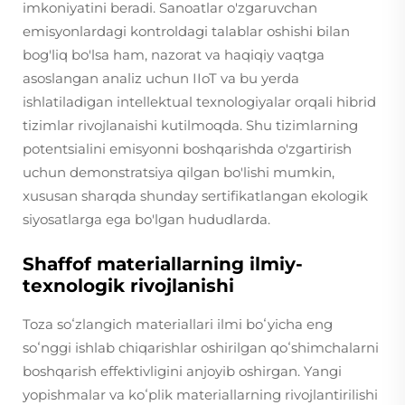
imkoniyatini beradi. Sanoatlar o'zgaruvchan
emisyonlardagi kontroldagi talablar oshishi bilan
bog'liq bo'lsa ham, nazorat va haqiqiy vaqtga
asoslangan analiz uchun IIoT va bu yerda
ishlatiladigan intellektual texnologiyalar orqali hibrid
tizimlar rivojlanaishi kutilmoqda. Shu tizimlarning
potentsialini emisyonni boshqarishda o'zgartirish
uchun demonstratsiya qilgan bo'lishi mumkin,
xususan sharqda shunday sertifikatlangan ekologik
siyosatlarga ega bo'lgan hududlarda.
Shaffof materiallarning ilmiy-
texnologik rivojlanishi
Toza soʻzlangich materiallari ilmi boʻyicha eng
soʻnggi ishlab chiqarishlar oshirilgan qoʻshimchalarni
boshqarish effektivligini anjoyib oshirgan. Yangi
yopishmalar va koʻplik materiallarning rivojlantirilishi