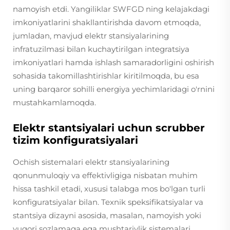
namoyish etdi. Yangiliklar SWFGD ning kelajakdagi
imkoniyatlarini shakllantirishda davom etmoqda,
jumladan, mavjud elektr stansiyalarining
infratuzilmasi bilan kuchaytirilgan integratsiya
imkoniyatlari hamda ishlash samaradorligini oshirish
sohasida takomillashtirishlar kiritilmoqda, bu esa
uning barqaror sohilli energiya yechimlaridagi o'rnini
mustahkamlamoqda.
Elektr stantsiyalari uchun scrubber
tizim konfiguratsiyalari
Ochish sistemalari elektr stansiyalarining
qonunmuloqiy va effektivligiga nisbatan muhim
hissa tashkil etadi, xususi talabga mos bo'lgan turli
konfiguratsiyalar bilan. Texnik speksifikatsiyalar va
stantsiya dizayni asosida, masalan, namoyish yoki
yuqori sozlamaga ega mushtariylik sistemalari