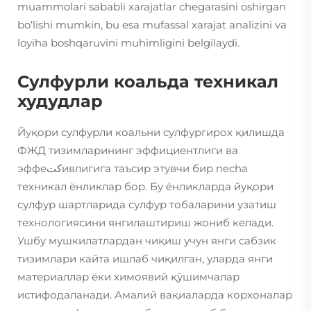
muammolari sababli xarajatlar chegarasini oshirgan
bo‘lishi mumkin, bu esa mufassal xarajat analizini va
loyiha boshqaruvini muhimligini belgilaydi.
Сулфурли коальда техникал
худудлар
Йуқори сулфурли коальни сулфургирох қилишда
ФЖД тизимларининг эффициентлиги ва
эффеكتивлигига таъсир этувчи бир necha
техникал ёнликлар бор. Бу ёнликларда йуқори
сулфур шартларида сулфур тобаларини узатиш
технологиясини янгилаштириш жониб келади.
Ушбу мушкилатлардан чиқиш учун янги сабзик
тизимлари кайта ишлаб чиқилган, уларда янги
материаллар ёки химоявий қўшимчалар
истифодаланади. Амалий вақиаларда корхоналар