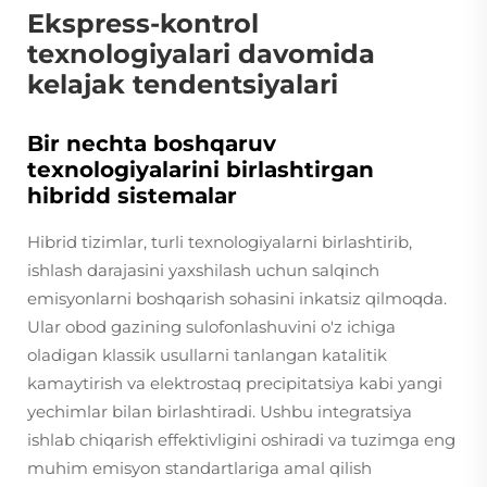
Ekspress-kontrol
texnologiyalari davomida
kelajak tendentsiyalari
Bir nechta boshqaruv
texnologiyalarini birlashtirgan
hibridd sistemalar
Hibrid tizimlar, turli texnologiyalarni birlashtirib,
ishlash darajasini yaxshilash uchun salqinch
emisyonlarni boshqarish sohasini inkatsiz qilmoqda.
Ular obod gazining sulofonlashuvini o'z ichiga
oladigan klassik usullarni tanlangan katalitik
kamaytirish va elektrostaq precipitatsiya kabi yangi
yechimlar bilan birlashtiradi. Ushbu integratsiya
ishlab chiqarish effektivligini oshiradi va tuzimga eng
muhim emisyon standartlariga amal qilish