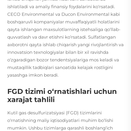
ishlatiladi va amaliy finansiy foydalarini ko‘rsatadi.
CECO Environmental va Ducon Environmental kabi
boshqaruvli kompaniyalar muvaffaqiyatli holatlarini
qayta ishlangan maxsulotlarning istehsaliga qo‘llab-
quvvatlash va davr etishni ko‘rsatadi. Sulfatlangan
axborotni qayta ishlab chiqarish yangi rivojlantirish va
innovatsion texnologiyalar bilan bir xil ravishda
o‘zgaradigan bozor tendentsiyalariga mos keladi va
mustaqillik tadbiqlari sanoatida kelajak rostligini
yasashga imkon beradi.
FGD tizimi o‘rnatishlari uchun
xarajat tahlili
Kutil gas desulfurizatsiyasi (FGD) tizimlarini
o‘rnatishning maliy iqtisodiyatlari muhim bo‘lishi
mumkin. Ushbu tizimlarga qarashli boshlang‘ich