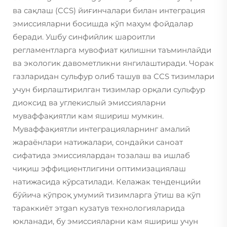
ва сақлаш (CCS) йиғинчалари билан интеграция
эмиссияларни босишда кўп маҳум фойдалар
беради. Ушбу синфийлик шароитли
регламентларга мувофиат қилишни таъминлайди
ва экологик давометликни янгилаштиради. Чорак
газларидан сульфур олиб ташув ва CCS тизимлари
учун бирлаштирилган тизимлар орқали сульфур
диоксид ва углекислый эмиссияларни
муваффақиятли кам яшириш мумкин.
Муваффақиятли интеграцияларнинг амалий
жараёнлари натижалари, сондайки саноат
сифатида эмиссиялардан тозалаш ва ишлаб
чиқиш эффициентлигини оптимизациялаш
натижасида кўрсатилади. Келажак тенденцийи
бўйича кўпроқ умумий тизимларга ўтиш ва кўп
тараккиёт этgan кузатув технологияларида
юкланади, бу эмиссияларни кам яшириш учун