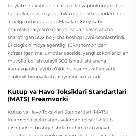
bo‘ylab shu kabi qoidalar rivojlanyaptirilmoqda, turli
hududlar o‘z versiyalari bilan ishlatilish standartlarini
amalga oshirib boradi. Masalan, Xitoy kabi
mamlakatlar, san’oatlashtirishdan keyin ancha
sharqtirgan SO2 bo‘yicha boshqaruvni osonlashtirdi.
Ekologik himoya agentligi (EPA) tomonidan
ko‘rsatilgan ma’lumotlar asosida, yangi zakonlar bilan
muvofiq bo‘lish tufayli SO2 ishlatilishi ancha
kamayganligi aytib o’tildi, bu esa muvaffaqiyatli
ekologik himoyalash jarayonini ko‘rsatadi.
Kutup va Havo Toksiklari Standartlari
(MATS) Freamvorki
Kutup va Havo Toksiklari Standartlari (MATS)
freamvorki elektr stansiyalardan toksik ishlatib
tashqarisini boshqarishda muhim rol o'ynaydi,
desulfuratsiya texnologiyalariga katta ta'sir yetkazadi.