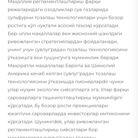
Маҳаллий регламентлаштириш фарқи
режаларидаги озодликлар сув газларида
сульфурни тозалаш технологиялари үчун бозор
ростига кўп нуқтали асосий таъсир кўрсатади.
Бер-unли маҳаллалар ёки жисмоний шаклдаги
ривожланган стратегиялардан фойдаланади,
унинг учун сувлуг'радан тозалаш технологиясини
ўтказишга ёки тушунгучга мумкинлик беради.
Маҳоратли маҳаллалар Европа ва Шимолий
Америка кечаб келган сувлуг'радан тозалаш
технологиясини ўтказишда пионерларdir чунки
улар муҳим экологик сиёсатларга эга. Улар фарқи
сароварларга ташкилотлаштириш мумкинligini
кўрсатади, бу бозор рости проекциялари
юкarrivчи сароварларда инвесторлар имтихонини
кўрсатади. Шунингdek, улар ривожланган
регламентлаштириш сиёсатлари бор
маҳаллаларда сувлуг'радан тозалаш