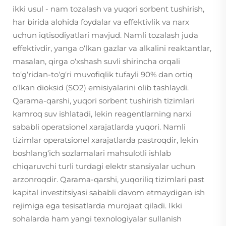
ikki usul - nam tozalash va yuqori sorbent tushirish,
har birida alohida foydalar va effektivlik va narx
uchun iqtisodiyatlari mavjud. Namli tozalash juda
effektivdir, yanga o‘lkan gazlar va alkalini reaktantlar,
masalan, qirga o‘xshash suvli shirincha orqali
to‘g‘ridan-to‘g‘ri muvofiqlik tufayli 90% dan ortiq
o‘lkan dioksid (SO2) emisiyalarini olib tashlaydi.
Qarama-qarshi, yuqori sorbent tushirish tizimlari
kamroq suv ishlatadi, lekin reagentlarning narxi
sababli operatsionel xarajatlarda yuqori. Namli
tizimlar operatsionel xarajatlarda pastroqdir, lekin
boshlang‘ich sozlamalari mahsulotli ishlab
chiqaruvchi turli turdagi elektr stansiyalar uchun
arzonroqdir. Qarama-qarshi, yuqoriliq tizimlari past
kapital investitsiyasi sababli davom etmaydigan ish
rejimiga ega tesisatlarda murojaat qiladi. Ikki
sohalarda ham yangi texnologiyalar sullanish