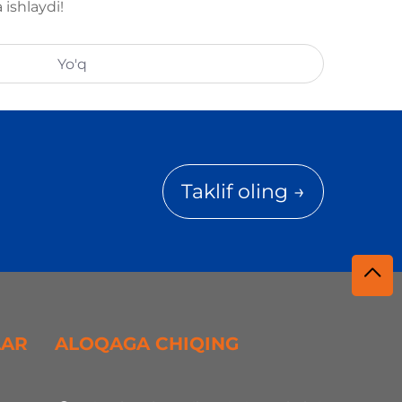
ishlaydi!
Yo'q
Taklif oling →
LAR
ALOQAGA CHIQING