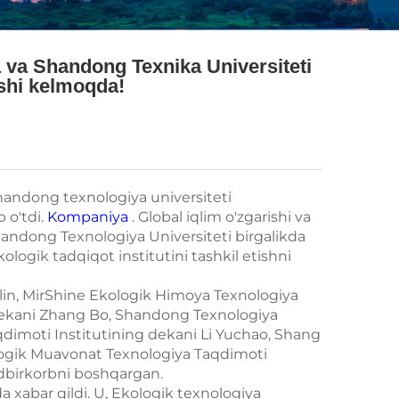
va Shandong Texnika Universiteti
rshi kelmoqda!
andong texnologiya universiteti
 o'tdi.
Kompaniya
. Global iqlim o'zgarishi va
andong Texnologiya Universiteti birgalikda
ologik tadqiqot institutini tashkil etishni
lin, MirShine Ekologik Himoya Texnologiya
dekani Zhang Bo, Shandong Texnologiya
dimoti Institutining dekani Li Yuchao, Shang
logik Muavonat Texnologiya Taqdimoti
adbirkorbni boshqargan.
 xabar qildi. U, Ekologik texnologiya