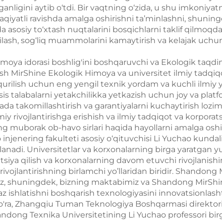
iganligini aytib o‘tdi. Bir vaqtning o‘zida, u shu imkoniyat
faqiyatli ravishda amalga oshirishni ta’minlashni, shuningd
shda asosiy to‘xtash nuqtalarini bosqichlarni taklif qilmoq
shilash, sog‘liq muammolarini kamaytirish va kelajak uch
imoya idorasi boshlig'ini boshqaruvchi va Ekologik taqdi
 MirShine Ekologik Himoya va universitet ilmiy tadqiqotl
qurilish uchun eng yengil texnik yordam va kuchli ilmiy 
xassis talabalarni yetakchilikka yetkazish uchun joy va p
nada takomillashtirish va garantiyalarni kuchaytirish lo
miy rivojlantirishga erishish va ilmiy tadqiqot va korpora
ng muborak ob-havo sirlari haqida hayollarni amalga oshi
njenering fakulteti asosiy o‘qituvchisi Li Yuchao kunda
anadi. Universitetlar va korxonalarning birga yaratgan yuqo
matsiya qilish va korxonalarning davom etuvchi rivojlanis
 rivojlantirishning birlamchi yo’llaridan biridir. Shando
miz, shuningdek, bizning maktabimiz va Shandong MirSh
z ishlatishni boshqarish texnologiyasini innovatsionlasht
ra, Zhangqiu Tuman Teknologiya Boshqarmasi direktori
ong Texnika Universitetining Li Yuchao professori birga 