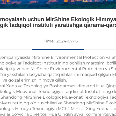
imoyalash uchun MirShine Ekologik Himoya 
gik tadqiqot instituti yaratishga qarama-qa
Time : 2024-07-16
kompaniyasida MirShine Environmental Protection va Sh
logiyalar Tadqiqot Institutining ochilish marosimi bo'lib
lariga javoban MirShine Environmental Protection va Sh
itni yaxshilash bo'yicha qattiq ishlashni maqsad qilgan Ek
tli va go'zal erimizni himoya qilish.
ni Xona va Texnologiya Boshqarmasi direktori Hua Qing
kologik Muavonat Texnologiya Taqdimot Institutining 
si, Shandong MirShine Ekologik Muavonat Texnologiya Taq
iversitetining o‘qituvchilari va Shandong MirShine Eko
 Ekologik Himoya Texnologiya MChJ Ministr Xing Yuena t
alar bo‘yicha direktori Hua Qinglin avval konferentsiyada