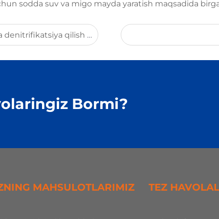
chun sodda suv va migo mayda yaratish maqsadida birga 
faza qilish loyihalarini amalga oshirish va saqlash
olaringiz Bormi?
ZNING MAHSULOTLARIMIZ
TEZ HAVOLA