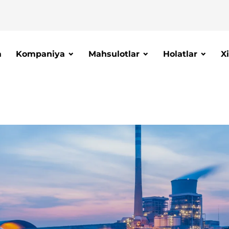
a
Kompaniya
Mahsulotlar
Holatlar
X