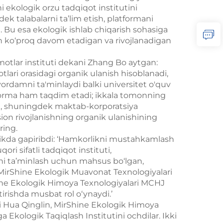
ni ekologik orzu tadqiqot institutini
ek talabalarni ta’lim etish, platformani
da. Bu esa ekologik ishlab chiqarish sohasiga
un ko‘proq davom etadigan va rivojlanadigan
motlar instituti dekani Zhang Bo aytgan:
ari orasidagi organik ulanish hisoblanadi,
yordamni ta'minlaydi balki universitet o'quv
latforma ham taqdim etadi; ikkala tomonning
zim, shuningdek maktab-korporatsiya
tsion rivojlanishning organik ulanishining
ring.
likda gapiribdi: ‘Hamkorlikni mustahkamlash
ri sifatli tadqiqot instituti,
hini ta’minlash uchun mahsus bo‘lgan,
ng MirShine Ekologik Muavonat Texnologiyalari
ine Ekologik Himoya Texnologiyalari MCHJ
irishda musbat rol o‘ynaydi.’
 Hua Qinglin, MirShine Ekologik Himoya
Ekologik Taqiqlash Institutini ochdilar. Ikki