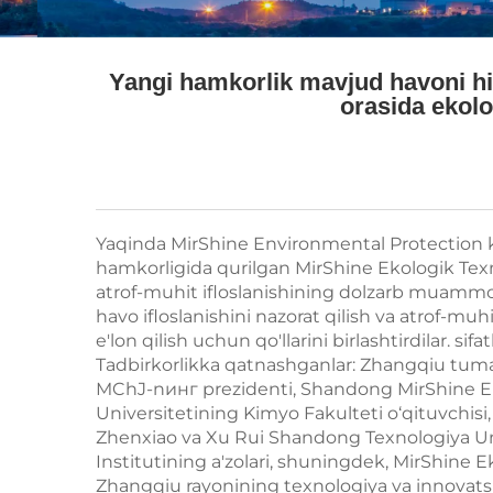
Yangi hamkorlik mavjud havoni h
orasida ekolo
Yaqinda MirShine Environmental Protection 
hamkorligida qurilgan MirShine Ekologik Texno
atrof-muhit ifloslanishining dolzarb muammo
havo ifloslanishini nazorat qilish va atrof-muh
e'lon qilish uchun qo'llarini birlashtirdilar. sifa
Tadbirkorlikka qatnashganlar: Zhangqiu tuma
MChJ-nинг prezidenti, Shandong MirShine E
Universitetining Kimyo Fakulteti o‘qituvchi
Zhenxiao va Xu Rui Shandong Texnologiya Un
Institutining a'zolari, shuningdek, MirShine
Zhangqiu rayonining texnologiya va innovatsiy