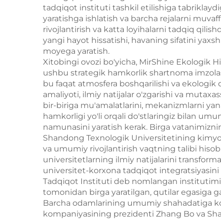
tadqiqot instituti tashkil etilishiga tabriklayd
yaratishga ishlatish va barcha rejalarni muvaf
rivojlantirish va katta loyihalarni tadqiq qili
yangi hayot hissatishi, havaning sifatini yax
moyega yaratish.
Xitobingi ovozi bo'yicha, MirShine Ekologik H
ushbu strategik hamkorlik shartnoma imzolash
bu faqat atmosfera boshqarilishi va ekologik 
amaliyoti, ilmiy natijalar o'zgarishi va muta
bir-biriga mu'amalatlarini, mekanizmlarni ya
hamkorligi yo'li orqali do'stlaringiz bilan umu
namunasini yaratish kerak. Birga vatanimizni
Shandong Texnologik Universitetining kimyo i
va umumiy rivojlantirish vaqtning talibi hisobl
universitetlarning ilmiy natijalarini transfor
universitet-korxona tadqiqot integratsiyasini
Tadqiqot Instituti deb nomlangan instituti
tomonidan birga yaratilgan, qutilar egasiga ga
Barcha odamlarining umumiy shahadatiga ko'
kompaniyasining prezidenti Zhang Bo va Shand