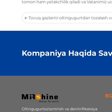
tomon ham yetakchilik qiladi va Vatanimiz u
Tovuq gazlarini oltingugurtdan tozalash va denitrifikatsiya qilish bo'yicha atrof muhitni muho
Kompaniya Haqida Sav
BI
Oltingugurtsizlantirish va denitrifikatsiya