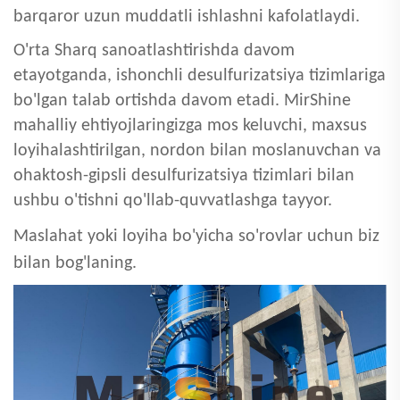
barqaror uzun muddatli ishlashni kafolatlaydi.
O'rta Sharq sanoatlashtirishda davom
etayotganda, ishonchli desulfurizatsiya tizimlariga
bo'lgan talab ortishda davom etadi. MirShine
mahalliy ehtiyojlaringizga mos keluvchi, maxsus
loyihalashtirilgan, nordon bilan moslanuvchan va
ohaktosh-gipsli desulfurizatsiya tizimlari bilan
ushbu o'tishni qo'llab-quvvatlashga tayyor.
Maslahat yoki loyiha bo'yicha so'rovlar uchun biz
bilan bog'laning.