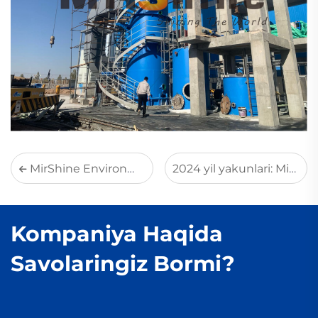
MirShine Environmental Xitoydagi Yantayda o'tkazilgan 10-yuqori darajali Ekologik Biznes Bo'yicha Uch tomonlama Jadval (TREB)da muvaffaqiyatli ishtirok etdi
2024 yil yakunlari: MirShine Tejonda bo'lib o'tgan METAFO tashabbusida ishtirok etdi va O'rta Sharqdagi o'z ishtirokini kengaytirdi
Kompaniya Haqida
Savolaringiz Bormi?