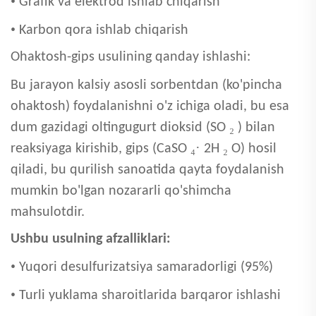
•
Grafik va elektrod ishlab chiqarish
•
Karbon qora ishlab chiqarish
Ohaktosh-gips usulining qanday ishlashi:
Bu jarayon kalsiy asosli sorbentdan (ko'pincha
ohaktosh) foydalanishni o'z ichiga oladi, bu esa
₂
dum gazidagi oltingugurt dioksid (SO
) bilan
₄·
₂
reaksiyaga kirishib, gips (CaSO
2H
O) hosil
qiladi, bu qurilish sanoatida qayta foydalanish
mumkin bo'lgan nozararli qo'shimcha
mahsulotdir.
Ushbu usulning afzalliklari:
•
Yuqori desulfurizatsiya samaradorligi (95%)
•
Turli yuklama sharoitlarida barqaror ishlashi