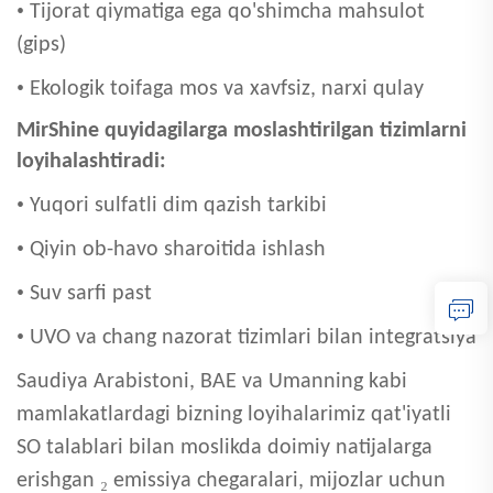
•
Tijorat qiymatiga ega qo'shimcha mahsulot
(gips)
•
Ekologik toifaga mos va xavfsiz, narxi qulay
MirShine quyidagilarga moslashtirilgan tizimlarni
loyihalashtiradi:
•
Yuqori sulfatli dim qazish tarkibi
•
Qiyin ob-havo sharoitida ishlash
•
Suv sarfi past
•
UVO va chang nazorat tizimlari bilan integratsiya
Saudiya Arabistoni, BAE va Umanning kabi
mamlakatlardagi bizning loyihalarimiz qat'iyatli
SO talablari bilan moslikda doimiy natijalarga
₂
erishgan
emissiya chegaralari, mijozlar uchun