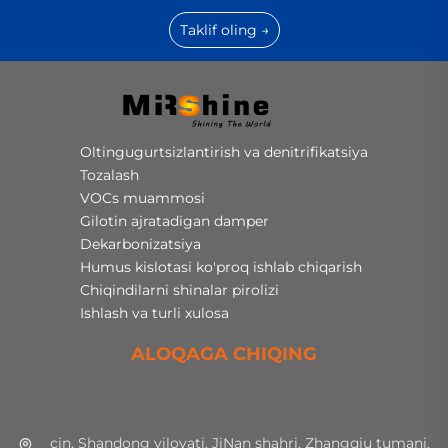
Taklif oling →
Oltingugurtsizlantirish va denitrifikatsiya
Tozalash
VOCs muammosi
Gilotin ajratadigan damper
Dekarbonizatsiya
Humus kislotasi ko'proq ishlab chiqarish
Chiqindilarni shinalar pirolizi
Ishlash va turli xulosa
ALOQAGA CHIQING
çin, Shandong viloyati, JiNan shahri, Zhangqiu tumani,