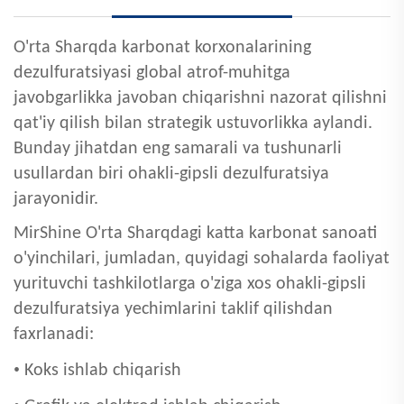
O'rta Sharqda karbonat korxonalarining
dezulfuratsiyasi global atrof-muhitga
javobgarlikka javoban chiqarishni nazorat qilishni
qat'iy qilish bilan strategik ustuvorlikka aylandi.
Bunday jihatdan eng samarali va tushunarli
usullardan biri ohakli-gipsli dezulfuratsiya
jarayonidir.
MirShine O'rta Sharqdagi katta karbonat sanoati
o'yinchilari, jumladan, quyidagi sohalarda faoliyat
yurituvchi tashkilotlarga o'ziga xos ohakli-gipsli
dezulfuratsiya yechimlarini taklif qilishdan
faxrlanadi:
•
Koks ishlab chiqarish