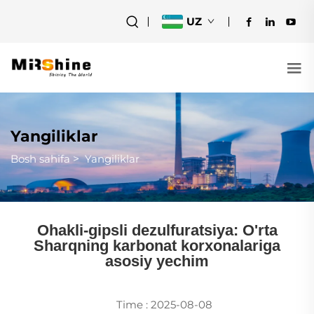
UZ
Yangiliklar
Bosh sahifa
>
Yangiliklar
Ohakli-gipsli dezulfuratsiya: O'rta
Sharqning karbonat korxonalariga
asosiy yechim
Time : 2025-08-08