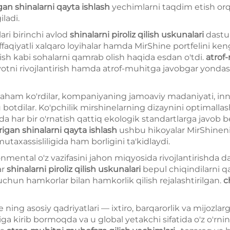
gan shinalarni qayta ishlash
yechimlarni taqdim etish orqa
iladi.
ri birinchi avlod
shinalarni piroliz qilish uskunalari
dastur
qiyatli xalqaro loyihalar hamda MirShine portfelini keng
rish kabi sohalarni qamrab olish haqida esdan o'tdi.
atrof
yotni rivojlantirish hamda atrof-muhitga javobgar yondash
 baham ko'rdilar, kompaniyaning jamoaviy madaniyati, inno
otdilar. Ko'pchilik mirshinelarning dizaynini optimallash
 har bir o'rnatish qattiq ekologik standartlarga javob be
rigan shinalarni qayta ishlash
ushbu hikoyalar MirShineni
taxassisliligida ham borligini ta'kidlaydi.
onmental o'z vazifasini jahon miqyosida rivojlantirishda
ar
shinalarni piroliz qilish uskunalari
bepul chiqindilarni qa
chun hamkorlar bilan hamkorlik qilish rejalashtirilgan.
c
ning asosiy qadriyatlari — ixtiro, barqarorlik va mijozla
iliga kirib bormoqda va u global yetakchi sifatida o'z o