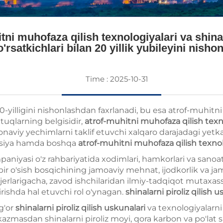
i muhofaza qilish texnologiyalari va shinala
o'rsatkichlari bilan 20 yillik yubileyini nisho
Time : 2025-10-31
0-yilligini nishonlashdan faxrlanadi, bu esa atrof-muhitni 
tuqlarning belgisidir,
atrof-muhitni muhofaza qilish texn
viy yechimlarni taklif etuvchi xalqaro darajadagi yetk
atsiya hamda boshqa
atrof-muhitni muhofaza qilish texnol
iyasi o'z rahbariyatida xodimlari, hamkorlari va sanoa
r bir o'sish bosqichining jamoaviy mehnat, ijodkorlik va j
jerlarigacha, zavod ishchilaridan ilmiy-tadqiqot mutaxass
rishda hal etuvchi rol o'ynagan.
shinalarni piroliz qilish 
g'or
shinalarni piroliz qilish uskunalari
va texnologiyalarni
tkazmasdan shinalarni piroliz moyi, qora karbon va po'la