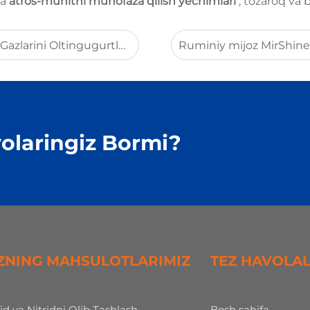
qa
atros-muhitni muhofaza qilish yechimlari
, tozaroq va 
anganlikdan Tozalashning Yetakchi Kuchi
olaringiz Bormi?
ZNING MAHSULOTLARIMIZ
TEZ HAVOLA
fid va Nitridni Olib Tashlash
Bosh sahifa