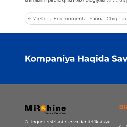
shinalarni piroliz qilish texnologiyasi
va bosh
MirShine Environmental: Sanoat Chiqindi Gazlarini Oltingugurtlanish va Azotl
Kompaniya Haqida Sav
BI
Oltingugurtsizlantirish va denitrifikatsiya
Sul