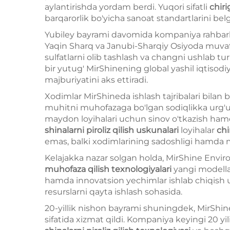
aylantirishda yordam berdi. Yuqori sifatli
chiri
barqarorlik bo'yicha sanoat standartlarini belg
Yubiley bayrami davomida kompaniya rahbarla
Yaqin Sharq va Janubi-Sharqiy Osiyoda muvaffa
sulfatlarni olib tashlash va changni ushlab tu
bir yutug' MirShinening global yashil iqtisodi
majburiyatini aks ettiradi.
Xodimlar MirShineda ishlash tajribalari bilan
muhitni muhofazaga bo'lgan sodiqlikka urg'u b
maydon loyihalari uchun sinov o'tkazish hamda
shinalarni piroliz qilish uskunalari
loyihalar
chi
emas, balki xodimlarining sadoshligi hamda mu
Kelajakka nazar solgan holda, MirShine Envir
muhofaza qilish texnologiyalari
yangi modell
hamda innovatsion yechimlar ishlab chiqish u
resurslarni qayta ishlash sohasida.
20-yillik nishon bayrami shuningdek, MirShine 
sifatida xizmat qildi. Kompaniya keyingi 20 y