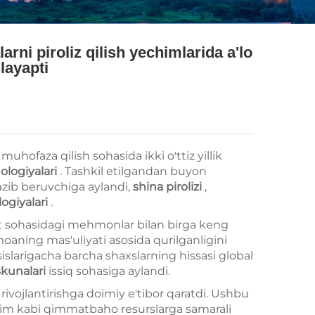
rni piroliz qilish yechimlarida a'lo
nlayapti
muhofaza qilish sohasida ikki o'ttiz yillik
ologiyalari
. Tashkil etilgandan buyon
azib beruvchiga aylandi,
shina pirolizi
,
ogiyalari
.
t sohasidagi mehmonlar bilan birga keng
amoaning mas'uliyati asosida qurilganligini
islarigacha barcha shaxslarning hissasi global
uskunalari
issiq sohasiga aylandi.
 rivojlantirishga doimiy e'tibor qaratdi. Ushbu
t sim kabi qimmatbaho resurslarga samarali