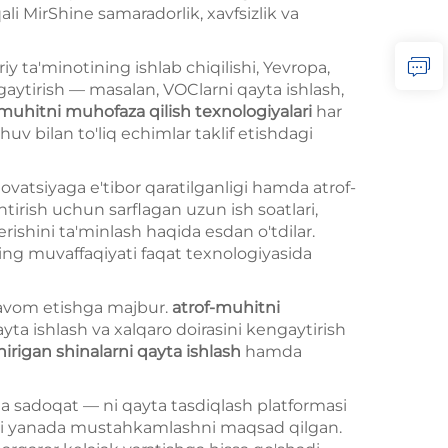
li MirShine samaradorlik, xavfsizlik va
iy ta'minotining ishlab chiqilishi, Yevropa,
aytirish — masalan, VOClarni qayta ishlash,
-muhitni muhofaza qilish texnologiyalari
har
uv bilan to'liq echimlar taklif etishdagi
vatsiyaga e'tibor qaratilganligi hamda atrof-
tirish uchun sarflagan uzun ish soatlari,
rishini ta'minlash haqida esdan o'tdilar.
ng muvaffaqiyati faqat texnologiyasida
 davom etishga majbur.
atrof-muhitni
yta ishlash va xalqaro doirasini kengaytirish
hirigan shinalarni qayta ishlash
hamda
rga sadoqat — ni qayta tasdiqlash platformasi
'rnini yanada mustahkamlashni maqsad qilgan.