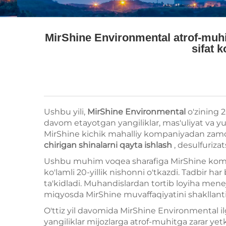
MirShine Environmental atrof-muhitn
sifat k
Ushbu yili,
MirShine Environmental
o'zining 2
davom etayotgan yangiliklar, mas'uliyat va yu
MirShine kichik mahalliy kompaniyadan zamona
chirigan shinalarni qayta ishlash
, desulfuriz
Ushbu muhim voqea sharafiga MirShine kompan
ko'lamli 20-yillik nishonni o'tkazdi. Tadbir ha
ta'kidladi. Muhandislardan tortib loyiha mene
miqyosda MirShine muvaffaqiyatini shakllanti
O'ttiz yil davomida MirShine Environmental il
yangiliklar mijozlarga atrof-muhitga zarar ye