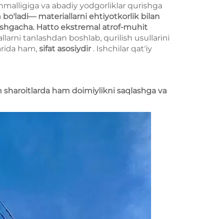
malligiga va abadiy yodgorliklar qurishga
bo'ladi— materiallarni ehtiyotkorlik bilan
irishgacha. Hatto ekstremal atrof-muhit
larni tanlashdan boshlab, qurilish usullarini
arida ham,
sifat asosiydir
. Ishchilar qat'iy
n sharoitlarda ham doimiylikni saqlashga va