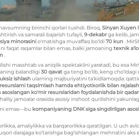
avsumning birinchi qorlari tushdi. Biroq,
Sinyan Xuyen l
tirish va samarali bajarish tufayli,
9-dekabr
ga kelib, ja
tsiya minorasini
o'rnatishga muvaffaq bo'ldi
70 kun
. Mir
tni faqat raqamlar bilan emas, balki jamoaning
texnik a'l
in
.
ilishi masshtab va aniqlik spektaklini yaratadi, bu esa M
raning balandligi
30 qavat
ga teng bo'lib, keng cho'ldagi 
luksiz ishlash
ularning majburiyatini ta'kidlamoqda: qatti
 resurslarni taqsimlash hamda ehtiyotkorlik bilan rejalash
a asoslangan ko'mir resurslaridan foydalanishda bir qad
halliy jamoalar orasida asosiy inshoot qurilishini yakunlag
anni emas—bu
kompaniyaning DNK siga singdirilgan asos
rlikka, amaliylikka va barqarorlikka qaratilgan. U uch a
yuqori darajaga ko’tarishga bag‘ishlangan mehnatini aks et