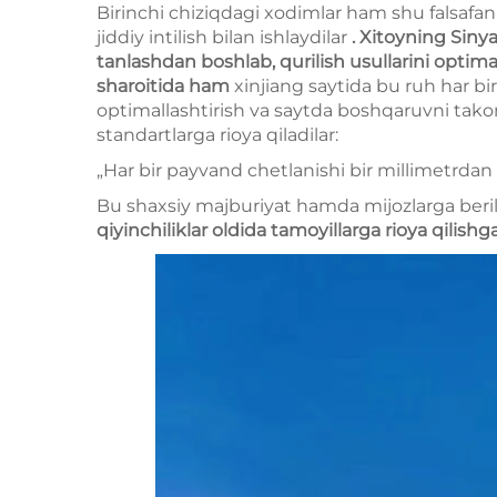
Birinchi chiziqdagi xodimlar ham shu falsafa
jiddiy intilish bilan ishlaydilar
. Xitoyning Siny
tanlashdan boshlab, qurilish usullarini optim
sharoitida ham
xinjiang saytida bu ruh har bi
optimallashtirish va saytda boshqaruvni tako
standartlarga rioya qiladilar:
„Har bir payvand chetlanishi bir millimetrdan
Bu shaxsiy majburiyat hamda mijozlarga beri
qiyinchiliklar oldida tamoyillarga rioya qilis