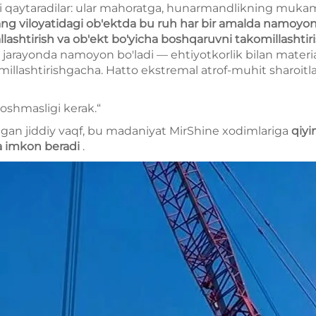
ni qaytaradilar: ular mahoratga, hunarmandlikning mukam
ang viloyatidagi ob'ektda bu ruh har bir amalda namoyon 
allashtirish va ob'ekt bo'yicha boshqaruvni takomillasht
r jarayonda namoyon bo'ladi — ehtiyotkorlik bilan material
millashtirishgacha. Hatto ekstremal atrof-muhit sharoitl
 oshmasligi kerak.“
lgan jiddiy vaqf, bu madaniyat MirShine xodimlariga
qiyi
hga imkon beradi
.