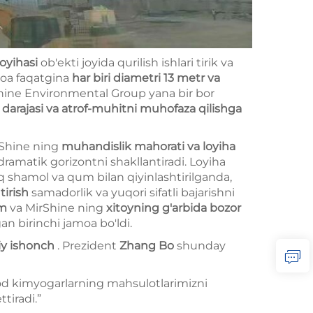
oyihasi
ob'ekti joyida qurilish ishlari tirik va
moa faqatgina
har biri diametri 13 metr va
Shine Environmental Group yana bir bor
o darajasi va atrof-muhitni muhofaza qilishga
irShine ning
muhandislik mahorati va loyiha
dramatik gorizontni shakllantiradi. Loyiha
q shamol va qum bilan qiyinlashtirilganda,
tirish
samadorlik va yuqori sifatli bajarishni
am
va MirShine ning
xitoyning g'arbida bozor
an birinchi jamoa bo'ldi.
iy ishonch
. Prezident
Zhang Bo
shunday
vlod kimyogarlarning mahsulotlarimizni
tiradi.”