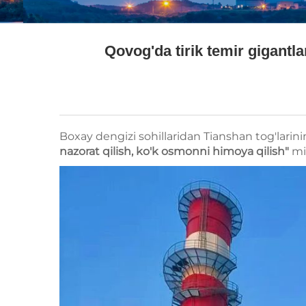
Qovog'da tirik temir gigantl
Boxay dengizi sohillaridan Tianshan tog'larin
nazorat qilish, ko'k osmonni himoya qilish"
mi