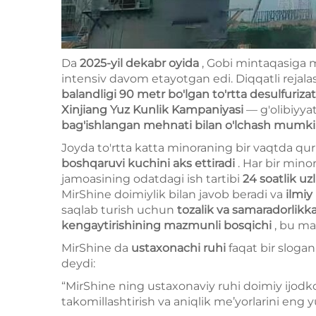
Da
2025-yil dekabr oyida
, Gobi mintaqasiga m
intensiv davom etayotgan edi. Diqqatli rejalash
balandligi 90 metr bo'lgan to'rtta desulfuriza
Xinjiang Yuz Kunlik Kampaniyasi
— g'olibiyya
bag'ishlangan mehnati bilan o'lchash mumk
Joyda to'rtta katta minoraning bir vaqtda qur
boshqaruvi kuchini aks ettiradi
. Har bir mino
jamoasining odatdagi ish tartibi
24 soatlik uz
MirShine doimiylik bilan javob beradi va
ilmiy
saqlab turish uchun
tozalik va samaradorlikk
kengaytirishining mazmunli bosqichi
, bu ma
MirShine da
ustaxonachi ruhi
faqat bir slog
deydi:
“MirShine ning ustaxonaviy ruhi doimiy ijodko
takomillashtirish va aniqlik me’yorlarini eng 