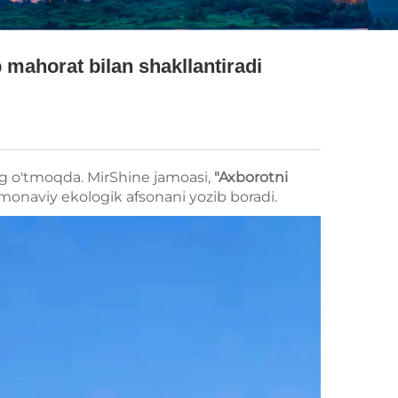
 mahorat bilan shakllantiradi
ang o'tmoqda. MirShine jamoasi,
"Axborotni
amonaviy ekologik afsonani yozib boradi.