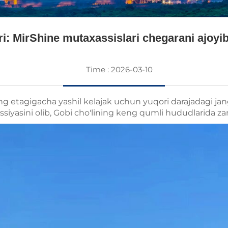
ari: MirShine mutaxassislari chegarani ajoyib
Time : 2026-03-10
ing etagigacha yashil kelajak uchun yuqori darajadagi j
ssiyasini olib, Gobi cho'lining keng qumli hududlarida z