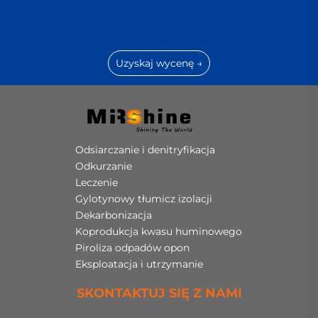
Uzyskaj wycenę →
Odsiarczanie i denitryfikacja
Odkurzanie
Leczenie
Gylotynowy tłumicz izolacji
Dekarbonizacja
Koprodukcja kwasu huminowego
Piroliza odpadów opon
Eksploatacja i utrzymanie
SKONTAKTUJ SIĘ Z NAMI