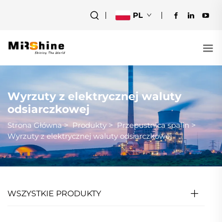
PL
Wyrzuty z elektrycznej waluty
odsiarczkowej
Strona Główna
>
Produkty
>
Przepustnica spalin
>
Wyrzuty z elektrycznej waluty odsiarczkowej
WSZYSTKIE PRODUKTY