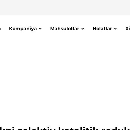
a
Kompaniya
Mahsulotlar
Holatlar
X