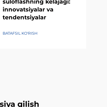
suloflashning kelajagi:
des
innovatsiyalar va
is
tendentsiyalar
ama
ma
BATAFSIL KO'RISH
BATA
iya qilish