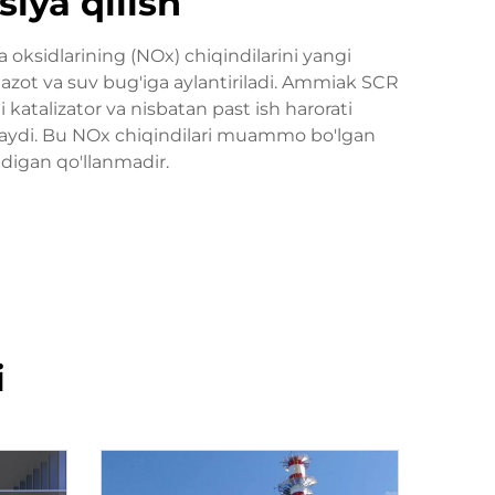
iya qilish
oksidlarining (NOx) chiqindilarini yangi
 azot va suv bug'iga aylantiriladi. Ammiak SCR
katalizator va nisbatan past ish harorati
inlaydi. Bu NOx chiqindilari muammo bo'lgan
ladigan qo'llanmadir.
i