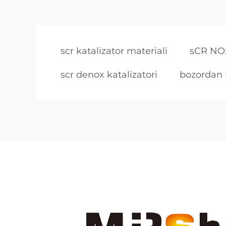
scr katalizator materiali
sCR NOx
scr denox katalizatori
bozordan k