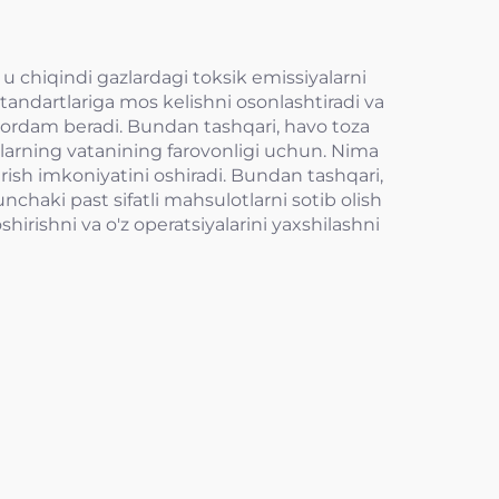
 u chiqindi gazlardagi toksik emissiyalarni
andartlariga mos kelishni osonlashtiradi va
 yordam beradi. Bundan tashqari, havo toza
ularning vatanining farovonligi uchun. Nima
ish imkoniyatini oshiradi. Bundan tashqari,
nchaki past sifatli mahsulotlarni sotib olish
irishni va o'z operatsiyalarini yaxshilashni