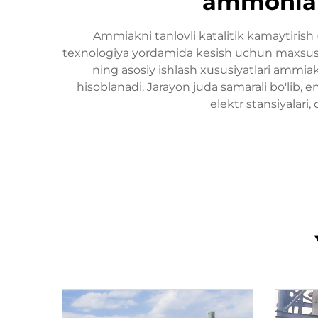
ammoniakn
Ammiakni tanlovli katalitik kamaytirish
texnologiya yordamida kesish uchun maxsus ish
ning asosiy ishlash xususiyatlari ammiak
hisoblanadi. Jarayon juda samarali bo'lib,
elektr stansiyalari,