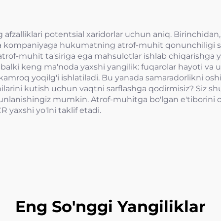
afzalliklari potentsial xaridorlar uchun aniq. Birinchidan,
sa kompaniyaga hukumatning atrof-muhit qonunchiligi st
trof-muhit ta'siriga ega mahsulotlar ishlab chiqarishga
 balki keng ma'noda yaxshi yangilik: fuqarolar hayoti va 
q yoqilg'i ishlatiladi. Bu yanada samaradorlikni oshir
larini kutish uchun vaqtni sarflashga qodirmisiz? Siz shu
nlanishingiz mumkin. Atrof-muhitga bo'lgan e'tiborini osh
xshi yo'lni taklif etadi.
Eng So'nggi Yangiliklar