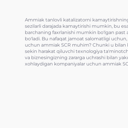
Ammiak tanlovli katalizatorni kamaytirishning 
sezilarli darajada kamaytirishi mumkin, bu e
barchaning faxrlanishi mumkin bo'lgan past a
bo'ladi. Bu nafaqat jamoat salomatligi uchun,
uchun ammiak SCR muhim? Chunki u bilan kamro
sekin harakat qiluvchi texnologiya ta'minotchi
va biznesingizning zararga uchrashi bilan yaku
xohlaydigan kompaniyalar uchun ammiak SCR ya