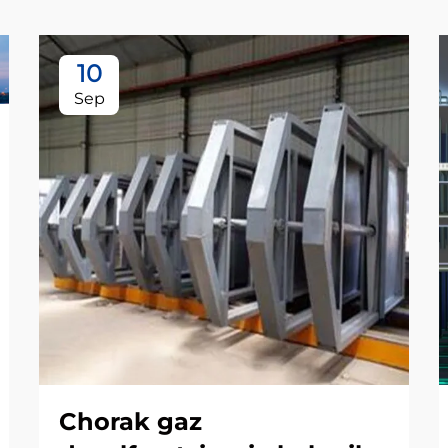
10
Sep
Chorak gaz