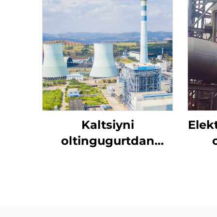
Kaltsiyni
Elek
oltingugurtdan
tozalash
yo
mo'