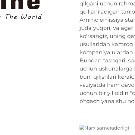
qilgani uchun rahma
qo'llaniladigan tanlo
Ammo emissiya stand
juda yuqori, va agar
ko'rsangiz, uning qa
usullaridan kamroq e
kompaniya ulardan o
Bundan tashqari, sano
uchun uskunalarga 
buni qilishlari kerak
vaziyatda ham davo
uchun bir yil oldin "d
o'tgach yana shu no