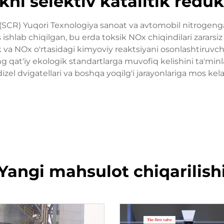
i selektiv katalitik reduks
 (SCR) Yuqori Texnologiya sanoat va avtomobil nitrogenga 
lab chiqilgan, bu erda toksik NOx chiqindilari zararsiz
 va NOx o'rtasidagi kimyoviy reaktsiyani osonlashtiruvchi 
 eng qat'iy ekologik standartlarga muvofiq kelishini ta'm
 dizel dvigatellari va boshqa yoqilg'i jarayonlariga mos ke
Yangi mahsulot chiqarilish