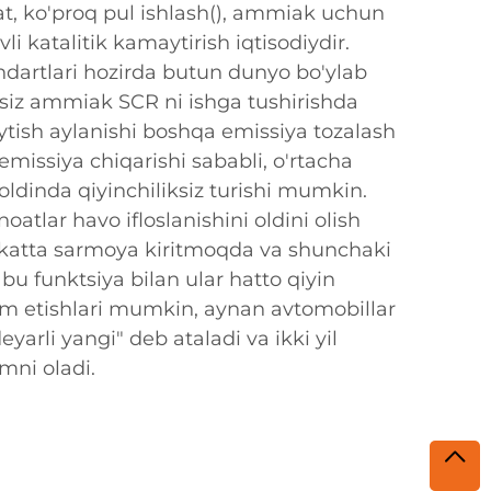
t, ko'proq pul ishlash(), ammiak uchun
vli katalitik kamaytirish iqtisodiydir.
artlari hozirda butun dunyo bo'ylab
 siz ammiak SCR ni ishga tushirishda
ytish aylanishi boshqa emissiya tozalash
missiya chiqarishi sababli, o'rtacha
ldinda qiyinchiliksiz turishi mumkin.
atlar havo ifloslanishini oldini olish
katta sarmoya kiritmoqda va shunchaki
: bu funktsiya bilan ular hatto qiyin
m etishlari mumkin, aynan avtomobillar
eyarli yangi" deb ataladi va ikki yil
mni oladi.