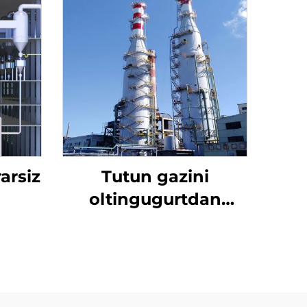
arsiz
Tutun gazini
oltingugurtdan
tozalash