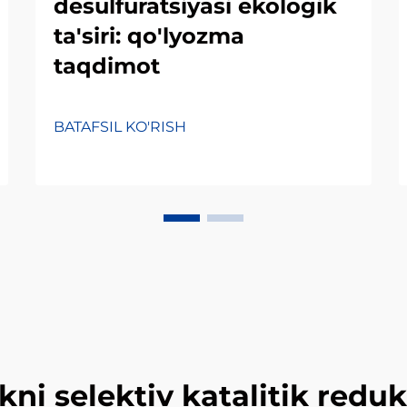
desulfuratsiyasi ekologik
ta'siri: qo'lyozma
taqdimot
BATAFSIL KO'RISH
i selektiv katalitik reduks