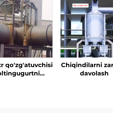
tr qo'zg'atuvchisi
Chiqindilarni zar
oltingugurtni
davolash
'qotish uchun
ljallangan tiqin
valfi