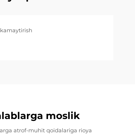
 kamaytirish
alablarga moslik
ga atrof-muhit qoidalariga rioya