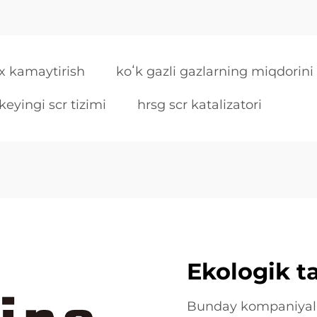
 kamaytirish
koʻk gazli gazlarning miqdorini
eyingi scr tizimi
hrsg scr katalizatori
Ekologik t
Bunday kompaniyalar