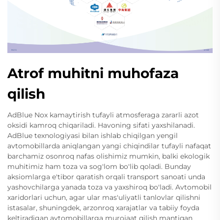
Atrof muhitni muhofaza
qilish
AdBlue Nox kamaytirish tufayli atmosferaga zararli azot
oksidi kamroq chiqariladi. Havoning sifati yaxshilanadi.
AdBlue texnologiyasi bilan ishlab chiqilgan yengil
avtomobillarda aniqlangan yangi chiqindilar tufayli nafaqat
barchamiz osonroq nafas olishimiz mumkin, balki ekologik
muhitimiz ham toza va sog'lom bo'lib qoladi. Bunday
aksiomlarga e'tibor qaratish orqali transport sanoati unda
yashovchilarga yanada toza va yaxshiroq bo'ladi. Avtomobil
xaridorlari uchun, agar ular mas'uliyatli tanlovlar qilishni
istasalar, shuningdek, arzonroq xarajatlar va tabiiy foyda
keltiradigan avtomobillarga murojaat qilish mantiqan