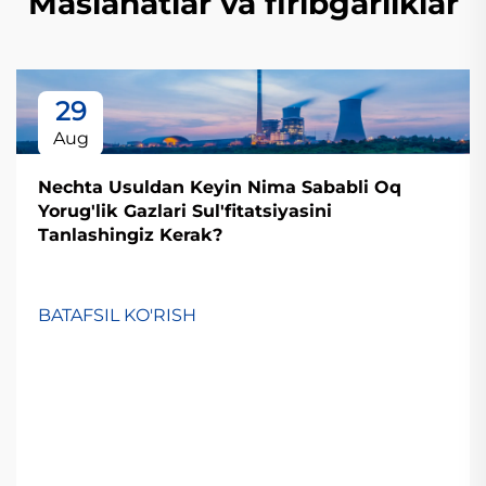
Maslahatlar va firibgarliklar
29
Aug
Nechta Usuldan Keyin Nima Sababli Oq
Yorug'lik Gazlari Sul'fitatsiyasini
Tanlashingiz Kerak?
BATAFSIL KO'RISH