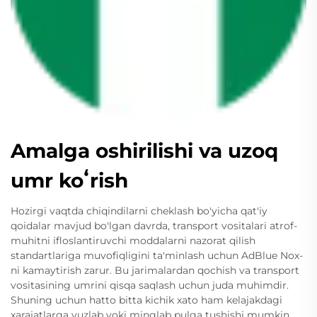
Amalga oshirilishi va uzoq
umr koʻrish
Hozirgi vaqtda chiqindilarni cheklash bo'yicha qat'iy
qoidalar mavjud bo'lgan davrda, transport vositalari atrof-
muhitni ifloslantiruvchi moddalarni nazorat qilish
standartlariga muvofiqligini ta'minlash uchun AdBlue Nox-
ni kamaytirish zarur. Bu jarimalardan qochish va transport
vositasining umrini qisqa saqlash uchun juda muhimdir.
Shuning uchun hatto bitta kichik xato ham kelajakdagi
xarajatlarga yuzlab yoki minglab pulga tushishi mumkin.