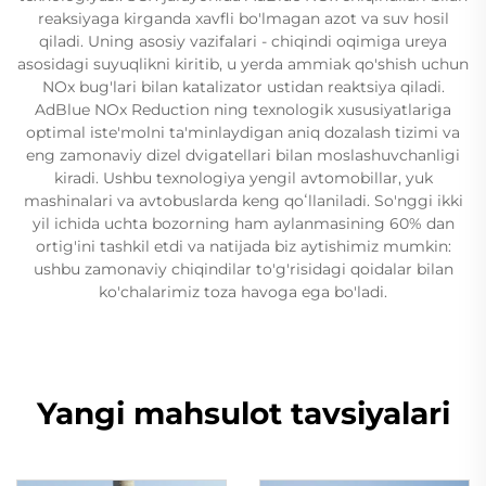
reaksiyaga kirganda xavfli bo'lmagan azot va suv hosil
qiladi. Uning asosiy vazifalari - chiqindi oqimiga ureya
asosidagi suyuqlikni kiritib, u yerda ammiak qo'shish uchun
NOx bug'lari bilan katalizator ustidan reaktsiya qiladi.
AdBlue NOx Reduction ning texnologik xususiyatlariga
optimal iste'molni ta'minlaydigan aniq dozalash tizimi va
eng zamonaviy dizel dvigatellari bilan moslashuvchanligi
kiradi. Ushbu texnologiya yengil avtomobillar, yuk
mashinalari va avtobuslarda keng qoʻllaniladi. So'nggi ikki
yil ichida uchta bozorning ham aylanmasining 60% dan
ortig'ini tashkil etdi va natijada biz aytishimiz mumkin:
ushbu zamonaviy chiqindilar to'g'risidagi qoidalar bilan
ko'chalarimiz toza havoga ega bo'ladi.
Yangi mahsulot tavsiyalari