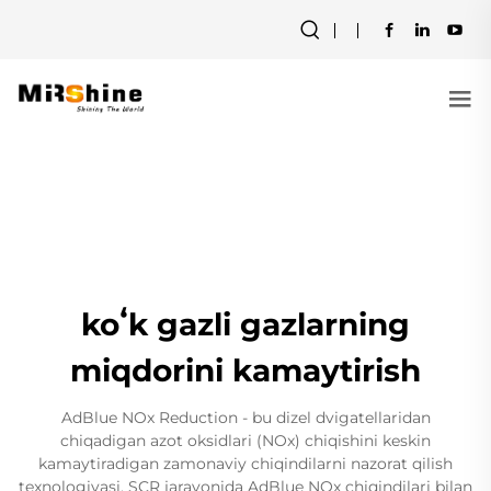
koʻk gazli gazlarning
miqdorini kamaytirish
AdBlue NOx Reduction - bu dizel dvigatellaridan
chiqadigan azot oksidlari (NOx) chiqishini keskin
kamaytiradigan zamonaviy chiqindilarni nazorat qilish
texnologiyasi. SCR jarayonida AdBlue NOx chiqindilari bilan