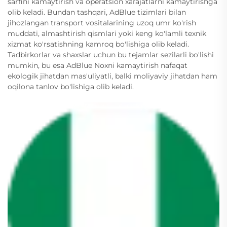
sarfini kamaytirish va operatsion xarajatlarni kamaytirishga
olib keladi. Bundan tashqari, AdBlue tizimlari bilan
jihozlangan transport vositalarining uzoq umr ko'rish
muddati, almashtirish qismlari yoki keng ko'lamli texnik
xizmat ko'rsatishning kamroq bo'lishiga olib keladi.
Tadbirkorlar va shaxslar uchun bu tejamlar sezilarli bo'lishi
mumkin, bu esa AdBlue Noxni kamaytirish nafaqat
ekologik jihatdan mas'uliyatli, balki moliyaviy jihatdan ham
oqilona tanlov bo'lishiga olib keladi.