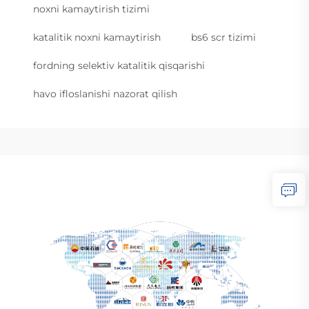
noxni kamaytirish tizimi
katalitik noxni kamaytirish
bs6 scr tizimi
fordning selektiv katalitik qisqarishi
havo ifloslanishi nazorat qilish