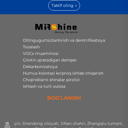
Taklif oling →
Oltingugurtsizlantirish va denitrifikatsiya
Tozalash
VOCs muammosi
Gilotin ajratadigan damper
Dekarbonizatsiya
Humus kislotasi ko'proq ishlab chiqarish
Chiqindilarni shinalar pirolizi
Ishlash va turli xulosa
BOG'LANISH
çin, Shandong viloyati, JiNan shahri, Zhangqiu tumani,