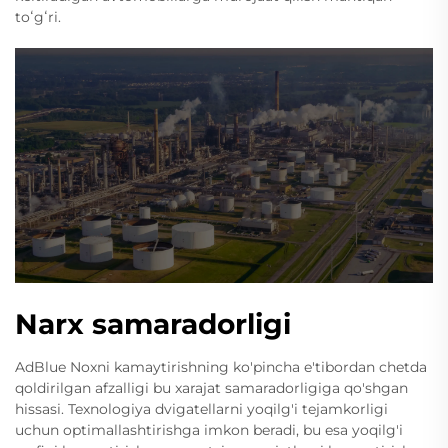
toʻgʻri.
Narx samaradorligi
AdBlue Noxni kamaytirishning ko'pincha e'tibordan chetda
qoldirilgan afzalligi bu xarajat samaradorligiga qo'shgan
hissasi. Texnologiya dvigatellarni yoqilg'i tejamkorligi
uchun optimallashtirishga imkon beradi, bu esa yoqilg'i