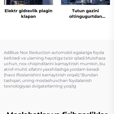
Elektr gidravlik plagin
Tutun gazini
klapan
oltingugurtdan
tozalash
AdBlue Nox Reduction avtomobil egalariga foyda
keltiradi va ularning hayotiga ta'sir qiladi.Mulohaza
uchun, nox chiqindilarini kamaytirish mumkin, bu
atrof-muhit sifatini yaxshilashga yordam beradi
(havo ifloslanishini kamaytirish orqali)."Bundan
tashqari, uning moslashuvchan foydalanish
texnologiyasi dvigatellarning yoqilg