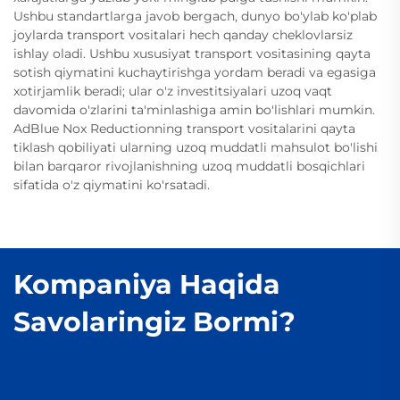
Ushbu standartlarga javob bergach, dunyo bo'ylab ko'plab
joylarda transport vositalari hech qanday cheklovlarsiz
ishlay oladi. Ushbu xususiyat transport vositasining qayta
sotish qiymatini kuchaytirishga yordam beradi va egasiga
xotirjamlik beradi; ular o'z investitsiyalari uzoq vaqt
davomida o'zlarini ta'minlashiga amin bo'lishlari mumkin.
AdBlue Nox Reductionning transport vositalarini qayta
tiklash qobiliyati ularning uzoq muddatli mahsulot bo'lishi
bilan barqaror rivojlanishning uzoq muddatli bosqichlari
sifatida o'z qiymatini ko'rsatadi.
Kompaniya Haqida
Savolaringiz Bormi?