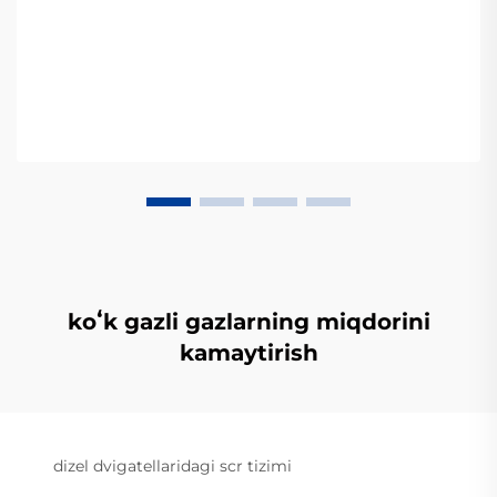
koʻk gazli gazlarning miqdorini
kamaytirish
dizel dvigatellaridagi scr tizimi