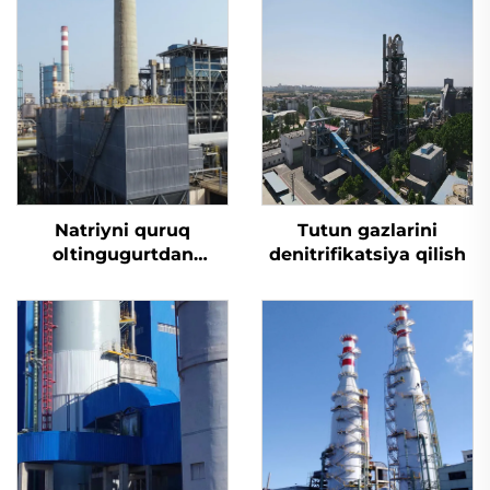
Natriyni quruq
Tutun gazlarini
oltingugurtdan
denitrifikatsiya qilish
tozalash