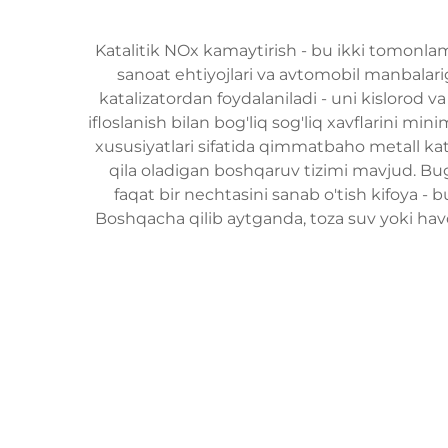
Katalitik NOx kamaytirish - bu ikki tomonlama
sanoat ehtiyojlari va avtomobil manbalari
katalizatordan foydalaniladi - uni kislorod va
ifloslanish bilan bog'liq sog'liq xavflarini mi
xususiyatlari sifatida qimmatbaho metall katal
qila oladigan boshqaruv tizimi mavjud. Bugu
faqat bir nechtasini sanab o'tish kifoya - b
Boshqacha qilib aytganda, toza suv yoki havo