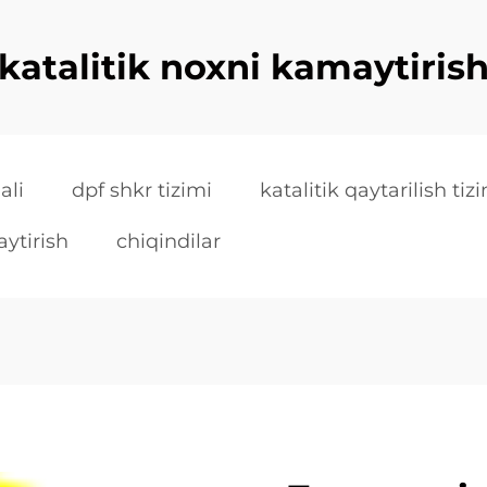
katalitik noxni kamaytiris
ali
dpf shkr tizimi
katalitik qaytarilish tiz
ytirish
chiqindilar