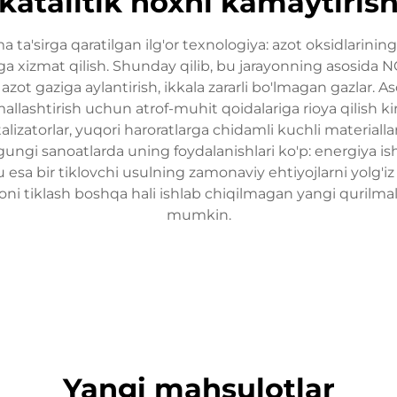
katalitik noxni kamaytiris
 ta'sirga qaratilgan ilg'or texnologiya: azot oksidlarining
ga xizmat qilish. Shunday qilib, bu jarayonning asosida N
 azot gaziga aylantirish, ikkala zararli bo'lmagan gazlar. As
nimallashtirish uchun atrof-muhit qoidalariga rioya qilish 
izatorlar, yuqori haroratlarga chidamli kuchli materiallar
ngi sanoatlarda uning foydalanishlari ko'p: energiya ishl
u esa bir tiklovchi usulning zamonaviy ehtiyojlarni yolg'iz
ni tiklash boshqa hali ishlab chiqilmagan yangi qurilmala
mumkin.
Yangi mahsulotlar