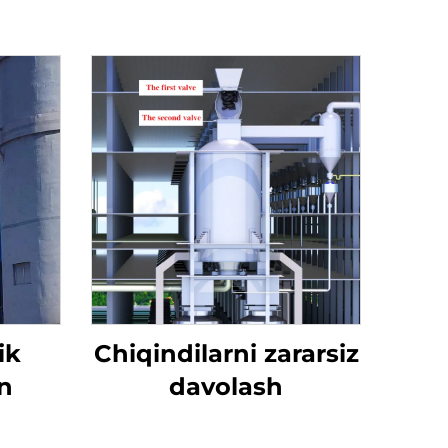
ik
Chiqindilarni zararsiz
n
davolash