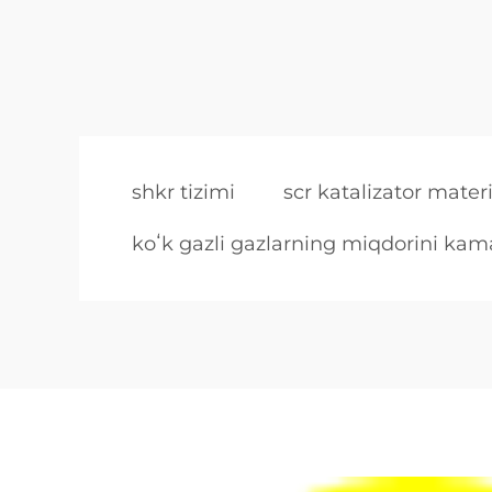
shkr tizimi
scr katalizator materi
koʻk gazli gazlarning miqdorini kama