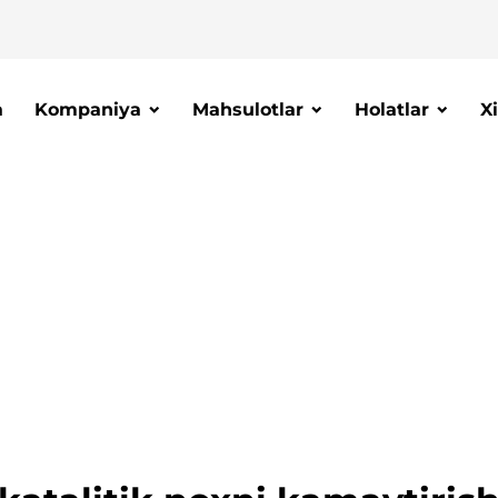
a
Kompaniya
Mahsulotlar
Holatlar
X