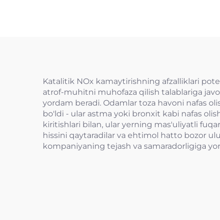
Katalitik NOx kamaytirishning afzalliklari pot
atrof-muhitni muhofaza qilish talablariga ja
yordam beradi. Odamlar toza havoni nafas oli
bo'ldi - ular astma yoki bronxit kabi nafas 
kiritishlari bilan, ular yerning mas'uliyatli fu
hissini qaytaradilar va ehtimol hatto bozor u
kompaniyaning tejash va samaradorligiga yord