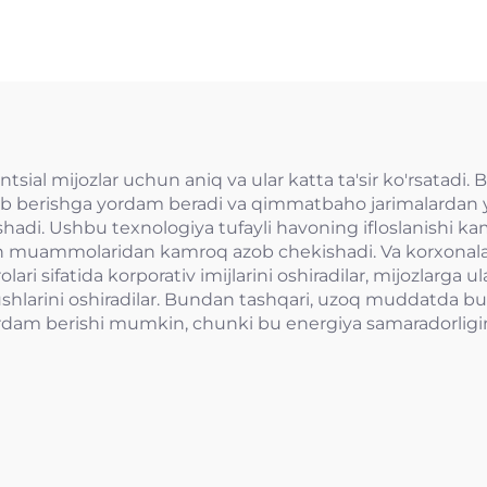
entsial mijozlar uchun aniq va ular katta ta'sir ko'rsatad
vob berishga yordam beradi va qimmatbaho jarimalardan 
shadi. Ushbu texnologiya tufayli havoning ifloslanishi 
olish muammolaridan kamroq azob chekishadi. Va korxonal
qarolari sifatida korporativ imijlarini oshiradilar, mijozlar
lushlarini oshiradilar. Bundan tashqari, uzoq muddatda b
am berishi mumkin, chunki bu energiya samaradorligini os