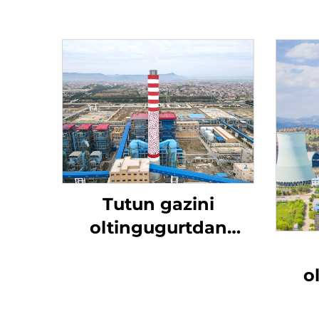
Tutun gazini
oltingugurtdan
tozalash
o