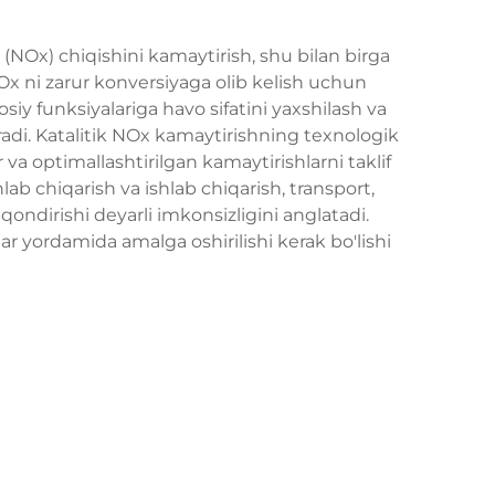
h
 (NOx) chiqishini kamaytirish, shu bilan birga
Ox ni zarur konversiyaga olib kelish uchun
osiy funksiyalariga havo sifatini yaxshilash va
kiradi. Katalitik NOx kamaytirishning texnologik
 va optimallashtirilgan kamaytirishlarni taklif
ab chiqarish va ishlab chiqarish, transport,
 qondirishi deyarli imkonsizligini anglatadi.
r yordamida amalga oshirilishi kerak bo'lishi