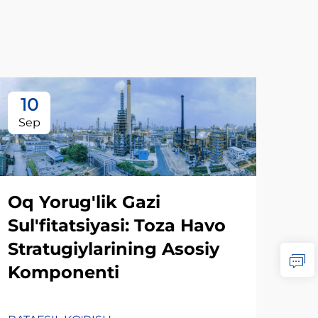
10
1
Sep
Oc
Oq Yorug'lik Gazi
Sul'fitatsiyasi: Toza Havo
Stratugiylarining Asosiy
Komponenti