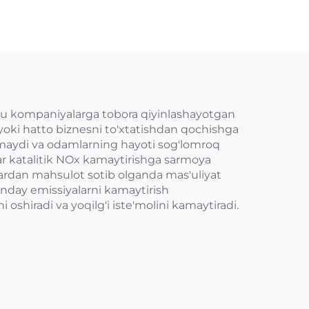
i. Bu kompaniyalarga tobora qiyinlashayotgan
yoki hatto biznesni to'xtatishdan qochishga
kamaydi va odamlarning hayoti sog'lomroq
ar katalitik NOx kamaytirishga sarmoya
ga ulardan mahsulot sotib olganda mas'uliyat
unday emissiyalarni kamaytirish
hiradi va yoqilg'i iste'molini kamaytiradi.