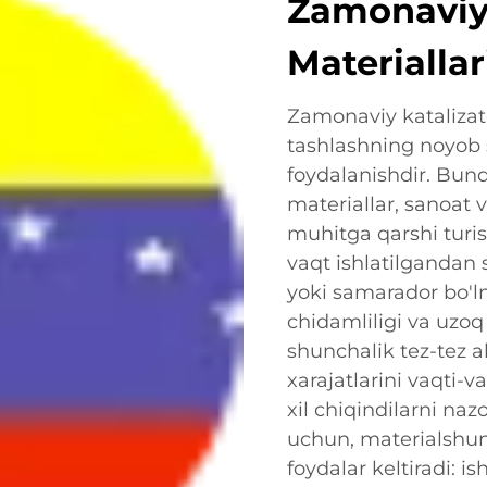
Zamonaviy 
Materiallar
Zamonaviy katalizato
tashlashning noyob 
foydalanishdir. Bund
materiallar, sanoat 
muhitga qarshi turi
vaqt ishlatilgandan
yoki samarador bo'l
chidamliligi va uzoq
shunchalik tez-tez a
xarajatlarini vaqti-v
xil chiqindilarni naz
uchun, materialshuno
foydalar keltiradi: i