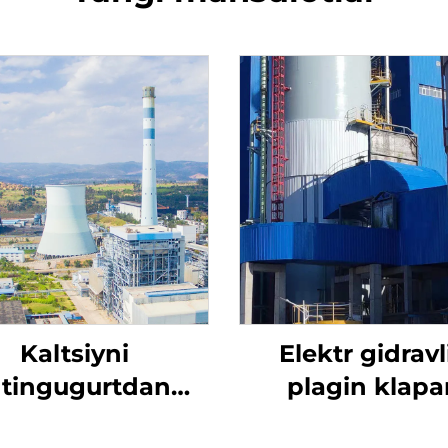
Kaltsiyni
Elektr gidravl
ltingugurtdan
plagin klapa
tozalash