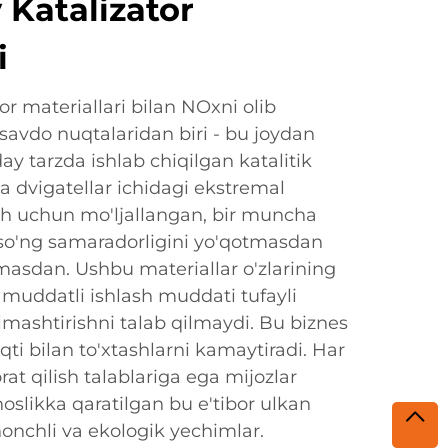
Katalizator
i
r materiallari bilan NOxni olib
savdo nuqtalaridan biri - bu joydan
ay tarzda ishlab chiqilgan katalitik
va dvigatellar ichidagi ekstremal
sh uchun mo'ljallangan, bir muncha
 so'ng samaradorligini yo'qotmasdan
masdan. Ushbu materiallar o'zlarining
 muddatli ishlash muddati tufayli
lmashtirishni talab qilmaydi. Bu biznes
aqti bilan to'xtashlarni kamaytiradi. Har
orat qilish talablariga ega mijozlar
slikka qaratilgan bu e'tibor ulkan
shonchli va ekologik yechimlar.