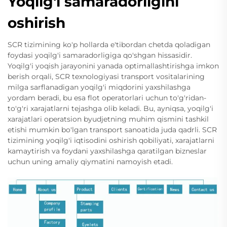
Yoqilg'i samaradorligini
oshirish
SCR tizimining ko'p hollarda e'tibordan chetda qoladigan
foydasi yoqilg'i samaradorligiga qo'shgan hissasidir.
Yoqilg'i yoqish jarayonini yanada optimallashtirishga imkon
berish orqali, SCR texnologiyasi transport vositalarining
milga sarflanadigan yoqilg'i miqdorini yaxshilashga
yordam beradi, bu esa flot operatorlari uchun to'g'ridan-
to'g'ri xarajatlarni tejashga olib keladi. Bu, ayniqsa, yoqilg'i
xarajatlari operatsion byudjetning muhim qismini tashkil
etishi mumkin bo'lgan transport sanoatida juda qadrli. SCR
tizimining yoqilg'i iqtisodini oshirish qobiliyati, xarajatlarni
kamaytirish va foydani yaxshilashga qaratilgan bizneslar
uchun uning amaliy qiymatini namoyish etadi.