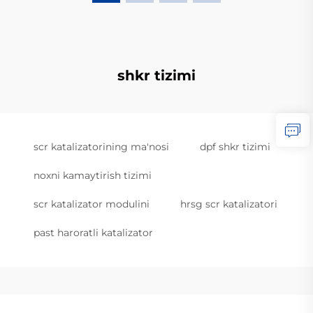
shkr tizimi
scr katalizatorining ma'nosi
dpf shkr tizimi
noxni kamaytirish tizimi
scr katalizator modulini
hrsg scr katalizatori
past haroratli katalizator