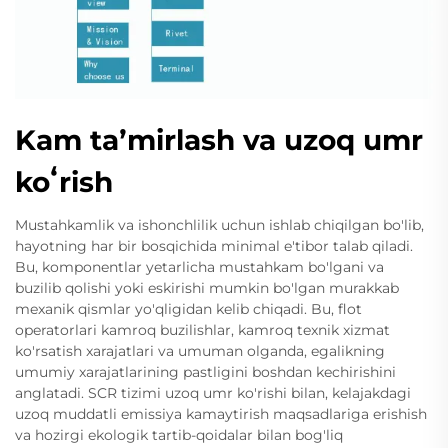
Kam taʼmirlash va uzoq umr
koʻrish
Mustahkamlik va ishonchlilik uchun ishlab chiqilgan bo'lib,
hayotning har bir bosqichida minimal e'tibor talab qiladi.
Bu, komponentlar yetarlicha mustahkam bo'lgani va
buzilib qolishi yoki eskirishi mumkin bo'lgan murakkab
mexanik qismlar yo'qligidan kelib chiqadi. Bu, flot
operatorlari kamroq buzilishlar, kamroq texnik xizmat
ko'rsatish xarajatlari va umuman olganda, egalikning
umumiy xarajatlarining pastligini boshdan kechirishini
anglatadi. SCR tizimi uzoq umr ko'rishi bilan, kelajakdagi
uzoq muddatli emissiya kamaytirish maqsadlariga erishish
va hozirgi ekologik tartib-qoidalar bilan bog'liq