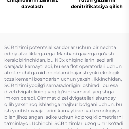
Chiqindilarni zararsiz
Tutun gazlarini
davolash
denitrifikatsiya qilish
SCR tizimi potentsial xaridorlar uchun bir nechta
oddiy afzalliklarga ega. Manbani qayerga qo'yish
kerak: birinchidan, bu NOx chiqindilarini sezilarli
darajada kamaytiradi, bu esa flot operatorlari uchun
atrof-muhitga oid qoidalarni bajarish yoki ekologik
toza kemani boshqarish uchun yaxshi. Ikkinchidan,
SCR tizimi yoqilg'i samaradorligini oshiradi, bu esa
dizel dvigatelining yoqilg'isini samarali yoqishga
imkon beradi. Qimmat dizel dvigatellari shunday
qilib yaxshiroq ishlashga majbur bo'lgani uchun, bu
ish yuritish xarajatlarini kamaytiradi va texnologiya
bilan jihozlangan ladke uchun ko'proq kilometrlarni
ta'minlaydi. Uchinchi, SCR tizimlari uzoq umr ko'radi