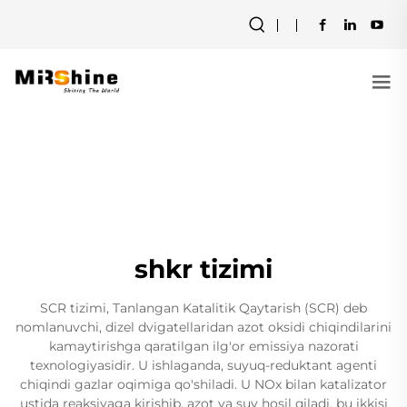
shkr tizimi
SCR tizimi, Tanlangan Katalitik Qaytarish (SCR) deb
nomlanuvchi, dizel dvigatellaridan azot oksidi chiqindilarini
kamaytirishga qaratilgan ilg'or emissiya nazorati
texnologiyasidir. U ishlaganda, suyuq-reduktant agenti
chiqindi gazlar oqimiga qo'shiladi. U NOx bilan katalizator
ustida reaksiyaga kirishib, azot va suv hosil qiladi, bu ikkisi