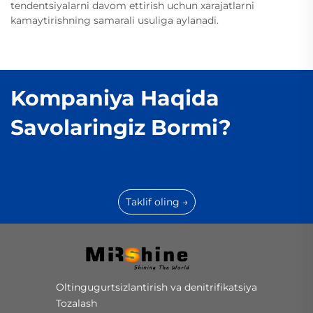
tendentsiyalarni davom ettirish uchun xarajatlarni
kamaytirishning samarali usuliga aylanadi.
Kompaniya Haqida
Savolaringiz Bormi?
Taklif oling →
Oltingugurtsizlantirish va denitrifikatsiya
Tozalash