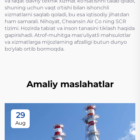
va faqat davriy texnik xizmat ko'rsatishni talab qiladi,
shuning uchun vaqt o'tishi bilan ishonchli
xizmatlarni saqlab qoladi, bu esa iqtisodiy jihatdan
ham samarali. Nihoyat, Cheansin Air Co ning SCR
tizimi. Hozirda tabiat va inson tanasini tiklash haqida
gapirishadi. Atrof-muhitga mas'uliyatli mahsulotlar
va xizmatlarga mijozlarning afzalligi butun dunyo
bo'ylab ortib bormoqda.
Amaliy maslahatlar
29
Aug