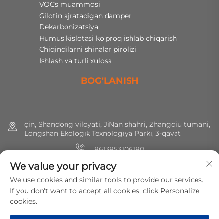
VOCs muammosi
Gilotin ajratadigan damper
Dekarbonizatsiya
Humus kislotasi ko'proq ishlab chiqarish
Chiqindilarni shinalar pirolizi
Ishlash va turli xulosa
BOG'LANISH
çin, Shandong viloyati, JiNan shahri, Zhangqiu tumani,
Longshan Ekologik Texnologiya Parki, 3-qavat
8613853106180
We value your privacy
+86 (0) 531 8891 0288
We use cookies and similar tools to provide our services.
[email protected]
If you don't want to accept all cookies, click Personalize
cookies.
Huquqlar hammasi saqlangan © 2025 MirShine Environmental