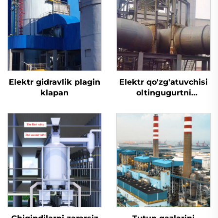
Elektr gidravlik plagin
Elektr qo'zg'atuvchisi
klapan
oltingugurtni
yo'qotish uchun
mo'ljallangan tiqin
valfi