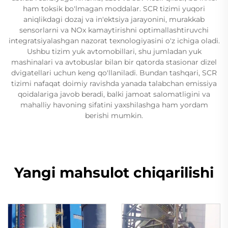
ham toksik bo'lmagan moddalar. SCR tizimi yuqori
aniqlikdagi dozaj va in'ektsiya jarayonini, murakkab
sensorlarni va NOx kamaytirishni optimallashtiruvchi
integratsiyalashgan nazorat texnologiyasini o'z ichiga oladi.
Ushbu tizim yuk avtomobillari, shu jumladan yuk
mashinalari va avtobuslar bilan bir qatorda stasionar dizel
dvigatellari uchun keng qo'llaniladi. Bundan tashqari, SCR
tizimi nafaqat doimiy ravishda yanada talabchan emissiya
qoidalariga javob beradi, balki jamoat salomatligini va
mahalliy havoning sifatini yaxshilashga ham yordam
berishi mumkin.
Yangi mahsulot chiqarilishi