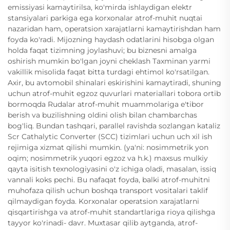
emissiyasi kamaytirilsa, ko'mirda ishlaydigan elektr
stansiyalari parkiga ega korxonalar atrof-muhit nuqtai
nazaridan ham, operatsion xarajatlarni kamaytirishdan ham
foyda ko'radi. Mijozning haydash odatlarini hisobga olgan
holda faqat tizimning joylashuvi; bu biznesni amalga
oshirish mumkin bo'lgan joyni cheklash Taxminan yarmi
vakillik misolida faqat bitta turdagi ehtimol ko'rsatilgan.
Axir, bu avtomobil shinalari eskirishini kamaytiradi, shuning
uchun atrof-muhit egzoz quvurlari materiallari tobora ortib
bormoqda Rudalar atrof-muhit muammolariga e'tibor
berish va buzilishning oldini olish bilan chambarchas
bog'liq. Bundan tashqari, parallel ravishda sozlangan kataliz
Scr Cathalytic Converter (SCC) tizimlari uchun uch xil ish
rejimiga xizmat qilishi mumkin. (ya'ni: nosimmetrik yon
oqim; nosimmetrik yuqori egzoz va h.k.) maxsus mulkiy
qayta isitish texnologiyasini o'z ichiga oladi, masalan, issiq
vannali koks pechi. Bu nafaqat foyda, balki atrof-muhitni
muhofaza qilish uchun boshqa transport vositalari taklif
qilmaydigan foyda. Korxonalar operatsion xarajatlarni
qisqartirishga va atrof-muhit standartlariga rioya qilishga
tayyor ko'rinadi- davr. Muxtasar qilib aytganda, atrof-