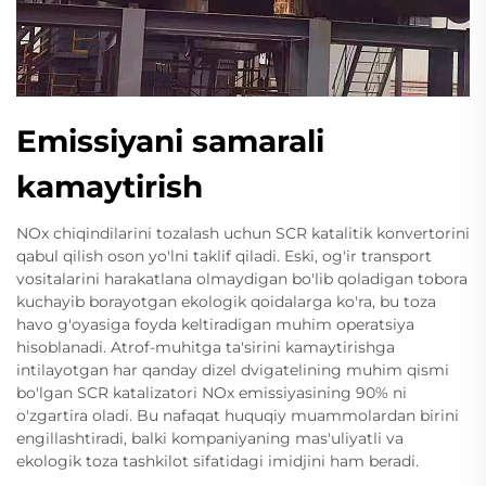
Emissiyani samarali
kamaytirish
NOx chiqindilarini tozalash uchun SCR katalitik konvertorini
qabul qilish oson yo'lni taklif qiladi. Eski, og'ir transport
vositalarini harakatlana olmaydigan bo'lib qoladigan tobora
kuchayib borayotgan ekologik qoidalarga ko'ra, bu toza
havo g'oyasiga foyda keltiradigan muhim operatsiya
hisoblanadi. Atrof-muhitga ta'sirini kamaytirishga
intilayotgan har qanday dizel dvigatelining muhim qismi
bo'lgan SCR katalizatori NOx emissiyasining 90% ni
o'zgartira oladi. Bu nafaqat huquqiy muammolardan birini
engillashtiradi, balki kompaniyaning mas'uliyatli va
ekologik toza tashkilot sifatidagi imidjini ham beradi.