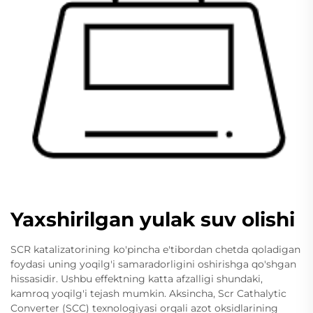
Yaxshirilgan yulak suv olishi
SCR katalizatorining ko'pincha e'tibordan chetda qoladigan
foydasi uning yoqilg'i samaradorligini oshirishga qo'shgan
hissasidir. Ushbu effektning katta afzalligi shundaki,
kamroq yoqilg'i tejash mumkin. Aksincha, Scr Cathalytic
Converter (SCC) texnologiyasi orqali azot oksidlarining