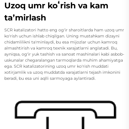
Uzoq umr koʻrish va kam
taʼmirlash
SCR katalizatori hatto eng og'ir sharoitlarda ham uzoq umr
ko'rish uchun ishlab chiqilgan. Uning mustahkam dizayni
chidamlilikni ta'minlaydi, bu esa mijozlar uchun kamroq
almashtirish va kamroq texnik xarajatlarni anglatadi. Bu,
ayniqsa, og'ir yuk tashish va sanoat mashinalari kabi asbob-
uskunalar chegaralangan tarmoqlarda muhim ahamiyatga
ega. SCR katalizatorining uzoq umr ko'rish muddati
xotirjamlik va uzoq muddatda xarajatlarni tejash imkonini
beradi, bu esa uni aqlli sarmoyaga aylantiradi.