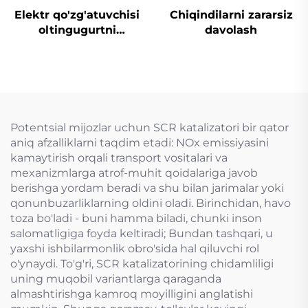
Elektr qo'zg'atuvchisi
Chiqindilarni zararsiz
oltingugurtni
davolash
yo'qotish uchun
mo'ljallangan tiqin
valfi
Potentsial mijozlar uchun SCR katalizatori bir qator
aniq afzalliklarni taqdim etadi: NOx emissiyasini
kamaytirish orqali transport vositalari va
mexanizmlarga atrof-muhit qoidalariga javob
berishga yordam beradi va shu bilan jarimalar yoki
qonunbuzarliklarning oldini oladi. Birinchidan, havo
toza bo'ladi - buni hamma biladi, chunki inson
salomatligiga foyda keltiradi; Bundan tashqari, u
yaxshi ishbilarmonlik obro'sida hal qiluvchi rol
o'ynaydi. To'g'ri, SCR katalizatorining chidamliligi
uning muqobil variantlarga qaraganda
almashtirishga kamroq moyilligini anglatishi