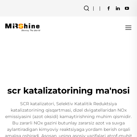
scr katalizatorining ma'nosi
SCR katalizatori, Selektiv Katalitik Reduktsiya
katalizatorining qisqartmasi, dizel dvigatellaridan NOx
emissiyasini (azot oksidi) kamaytirishning muhim qismidir.
Bu zararli NOx gazini butunlay zararsiz azot va suvga
aylantiradigan kimyoviy reaktsiyaga yordam berish orqali
amalga oshiradi. Asosan, uning asosiy vazifalari atrof-muhit