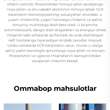
sifatini oshirish; ifloslanishdan himoya qilish qoidalariga
rioya qilish; va shu sababli ekotizimni himoya qiladi. SCR
katalizatori texnologiyasining xususiyatlari shundaki, u
yuqori chidamlilik, yuqori haroratga chidamli va qattiq
kimyoviy muhitlarga dosh bera oladi. U ko'pincha
avtomobilsozlik, dengiz dizel dvigatellari va energiya ishlab
chiqarish kabi sohalarda qo'llaniladi, bu erda distillangan
neft hosilalariga tayanadigan ko'plab zavodlar mavjud.
Ushbu sohalarda SCR katalizatori zarur, chunki u ularga
qat'iy yashil texnologik qonunlarga rioya qilish va shovqin
ifloslanishini va uglerod chiqindilarini kamaytirishdan
zavqlanish imkonini beradi.
Ommabop mahsulotlar