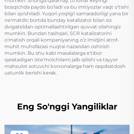
mumkin. Shunga qaramay, to'lovlar keyingi
bosqichda paydo bo'ladi va bu imtiyozlar vaqt o'tishi
bilan qo'shiladi. Yuqori yoqilg'i samaradorligi yana bir
ne'matdir; bortda bunday katalizator bilan siz
dvigateldan optimallashtirilgan quvvat olishingiz
mumkin. Bundan tashqari, SCR katalizatorini
o'rnatish orqali kompaniyaning o'z imidjini atrof-
muhit muhofazasi nuqtai nazaridan oshirish
mumkin. Bu shu kabi masalalarga e'tibor
qaratadigan iste'molchilarni jalb qilishi va tayyor
mahsulot sotuvchi korxonalarga ham raqobatdosh
ustunlik berishi kerak.
Eng So'nggi Yangiliklar