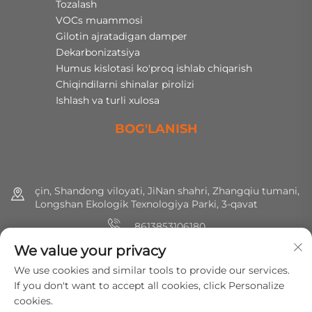
Tozalash
VOCs muammosi
Gilotin ajratadigan damper
Dekarbonizatsiya
Humus kislotasi ko'proq ishlab chiqarish
Chiqindilarni shinalar pirolizi
Ishlash va turli xulosa
BOG'LANISH
çin, Shandong viloyati, JiNan shahri, Zhangqiu tumani,
Longshan Ekologik Texnologiya Parki, 3-qavat
8613853106180
We value your privacy
+86 (0) 531 8891 0288
We use cookies and similar tools to provide our services.
[email protected]
If you don't want to accept all cookies, click Personalize
cookies.