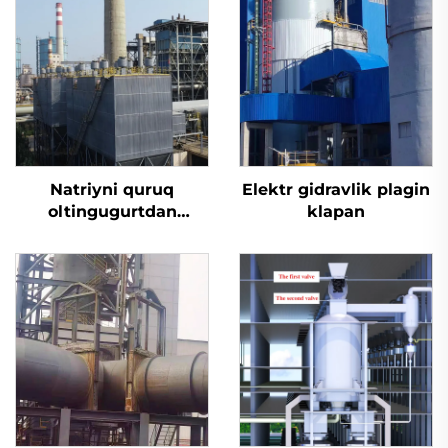
Natriyni quruq
Elektr gidravlik plagin
oltingugurtdan
klapan
tozalash