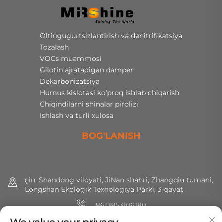
Oltingugurtsizlantirish va denitrifikatsiya
Tozalash
VOCs muammosi
Gilotin ajratadigan damper
Dekarbonizatsiya
Humus kislotasi ko'proq ishlab chiqarish
Chiqindilarni shinalar pirolizi
Ishlash va turli xulosa
BOG'LANISH
çin, Shandong viloyati, JiNan shahri, Zhangqiu tumani,
Longshan Ekologik Texnologiya Parki, 3-qavat
8613853106180
+86 (0) 531 8891 0288