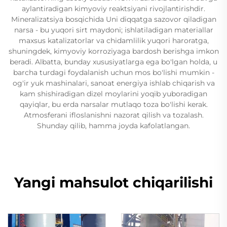
aylantiradigan kimyoviy reaktsiyani rivojlantirishdir.
Mineralizatsiya bosqichida Uni diqqatga sazovor qiladigan
narsa - bu yuqori sirt maydoni; ishlatiladigan materiallar
maxsus katalizatorlar va chidamlilik yuqori haroratga,
shuningdek, kimyoviy korroziyaga bardosh berishga imkon
beradi. Albatta, bunday xususiyatlarga ega bo'lgan holda, u
barcha turdagi foydalanish uchun mos bo'lishi mumkin -
og'ir yuk mashinalari, sanoat energiya ishlab chiqarish va
kam shishiradigan dizel moylarini yoqib yuboradigan
qayiqlar, bu erda narsalar mutlaqo toza bo'lishi kerak.
Atmosferani ifloslanishni nazorat qilish va tozalash.
Shunday qilib, hamma joyda kafolatlangan.
Yangi mahsulot chiqarilishi