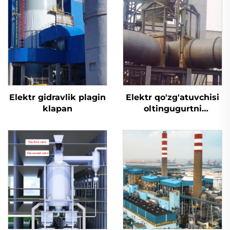
Elektr gidravlik plagin
Elektr qo'zg'atuvchisi
klapan
oltingugurtni
yo'qotish uchun
mo'ljallangan tiqin
valfi