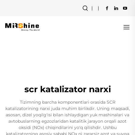
scr katalizator narxi
Tizimning barcha komponentlari orasida SCR
katalizatorining narxi juda muhim birlikdir. Uning maqsadi,
asosan, dizel yoqilg'isi bilan ishlaydigan yuk mashinalari va
avtobuslarning egzozlaridan katalitik jarayon orqali azot
oksidi (NOx) chiqindilarini yo'q qilishdir. Ushbu
katalizatorning asosiy sababi NOx ni zararsiz azot va suvga