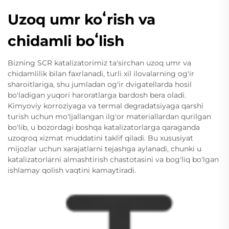
Uzoq umr koʻrish va
chidamli boʻlish
Bizning SCR katalizatorimiz ta'sirchan uzoq umr va
chidamlilik bilan faxrlanadi, turli xil ilovalarning og'ir
sharoitlariga, shu jumladan og'ir dvigatellarda hosil
bo'ladigan yuqori haroratlarga bardosh bera oladi.
Kimyoviy korroziyaga va termal degradatsiyaga qarshi
turish uchun mo'ljallangan ilg'or materiallardan qurilgan
bo'lib, u bozordagi boshqa katalizatorlarga qaraganda
uzoqroq xizmat muddatini taklif qiladi. Bu xususiyat
mijozlar uchun xarajatlarni tejashga aylanadi, chunki u
katalizatorlarni almashtirish chastotasini va bog'liq bo'lgan
ishlamay qolish vaqtini kamaytiradi.