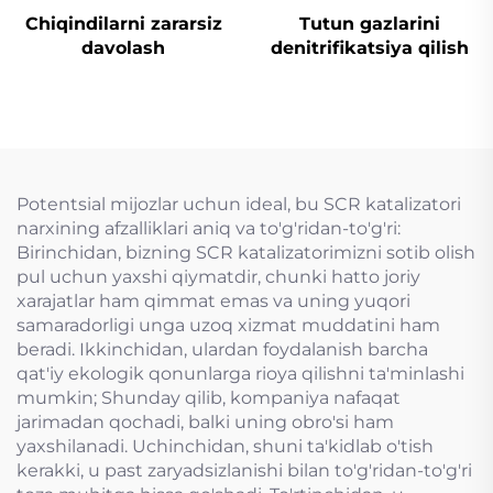
Chiqindilarni zararsiz
Tutun gazlarini
davolash
denitrifikatsiya qilish
Potentsial mijozlar uchun ideal, bu SCR katalizatori
narxining afzalliklari aniq va to'g'ridan-to'g'ri:
Birinchidan, bizning SCR katalizatorimizni sotib olish
pul uchun yaxshi qiymatdir, chunki hatto joriy
xarajatlar ham qimmat emas va uning yuqori
samaradorligi unga uzoq xizmat muddatini ham
beradi. Ikkinchidan, ulardan foydalanish barcha
qat'iy ekologik qonunlarga rioya qilishni ta'minlashi
mumkin; Shunday qilib, kompaniya nafaqat
jarimadan qochadi, balki uning obro'si ham
yaxshilanadi. Uchinchidan, shuni ta'kidlab o'tish
kerakki, u past zaryadsizlanishi bilan to'g'ridan-to'g'ri