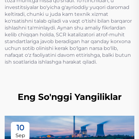
toza muhitga hissa qo'shadi. To'rtinchidan, u
investitsiyalar bo'yicha g'ayrioddiy yuqori daromad
keltiradi, chunki u juda kam texnik xizmat
ko'rsatishni talab qiladi va vaqt o'tishi bilan barqaror
ishlashni ta'minlaydi. Aynan shu amaliy fikrlardan
kelib chiqqan holda, SCR katalizatori atrof-muhit
standartlariga javob beradigan har qanday korxona
uchun sotib olinishi kerak bo'lgan narsa bo'lib,
nafaqat o'z faoliyatini davom ettirishga, balki butun
ish soatlarida ishlashga harakat qiladi.
Eng So'nggi Yangiliklar
10
Sep