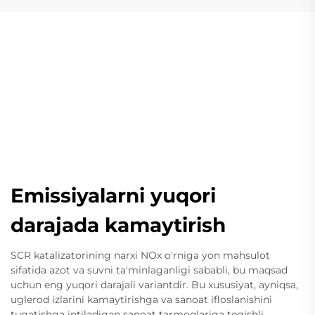
Emissiyalarni yuqori
darajada kamaytirish
SCR katalizatorining narxi NOx o'rniga yon mahsulot
sifatida azot va suvni ta'minlaganligi sababli, bu maqsad
uchun eng yuqori darajali variantdir. Bu xususiyat, ayniqsa,
uglerod izlarini kamaytirishga va sanoat ifloslanishini
tugatishga intiladigan sanoat tarmoqlariga tegishli.