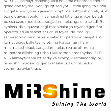
SCR NOx kamaytirishining ko'p hollarda e'tibordan chetda
qoladigan foydasi, yoqilg'i iqtisodiyoti ustida ijobiy ta'siridir.
Dvigatelning yonish jarayonini optimallashtirish orqali, SCR
texnologiyasi yoqilg'ini samarali ishlatishga imkon beradi,
bu esa uzoq muddatda xarajatlarni tejashga olib keladi. Bu,
ayniqsa, dizel quvvatidagi mashinalarga tayanadigan flot
operatorlari va sanoatlar uchun foydalidir. Yoqilg'i
samaradorligining oshishi nafaqat operatsion xarajatlarni
kamaytiradi, balki tashkilotning karbon izini ham
minimallashtiradi. Xarajatlarni tejash va atrof-muhitni
muhofaza qilishning ushbu ikki tomonlama foydasi, SCR
NOx kamaytirishni iqtisodiy va ekologik samaradorligini
oshirishni maqsad qilgan bizneslar uchun jozibador
yechimga aylantiradi.