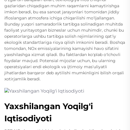
gazlaridan chiqadigan muhim raqamlarni kamaytirishga
imkon beradi, bu esa sanoat jarayonlari tomonidan jiddiy
ifloslangan atmosfera ichiga chiqarilishi mo'ljallangan.
Bunday yuqori samaradorlik tartibga solinadigan muhitda
faoliyat yuritayotgan bizneslar uchun muhimdir, chunki bu
operatorlarga ushbu tartibga solish rejimlarining qat'iy
ekologik standartlariga rioya qilish imkonini beradi. Boshqa
tomondan, NOx emissiyalarining kamayishi havo sifatini
yaxshilashga xizmat qiladi. Bu faktlardan ko'plab o'lchovli
foydalar mavjud. Potensial mijozlar uchun, bu ularning
operatsiyalari endi ekologik va ijtimoiy mas'uliyatli
jihatlardan barqaror deb aytilishi mumkinligini bilish orqali
xotirjamlik beradi.
Yaxshilangan Yoqilg'i
Iqtisodiyoti