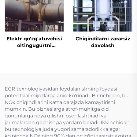
Elektr qo'zg'atuvchisi
Chiqindilarni zararsiz
oltingugurtni
davolash
yo'qotish uchun
mo'ljallangan tiqin
valfi
ECR texnologiyasidan foydalanishning foydasi
potentsial mijozlarga aniq ko'rinadi. Birinchidan, bu
NOx chiqindilarini katta darajada kamaytirishi
mumkin. Bu bizneslarga atrof-muhitga oid
qonunlarga rioya qilishni osonlashtiradi va
jarimalardan qochishga yordam beradi. Ikkinchidan,
bu texnologiya juda yuqori samaradorlikka ega:
ko'pincha NOx ning 90% dan ortig'ini zararsiz azotga