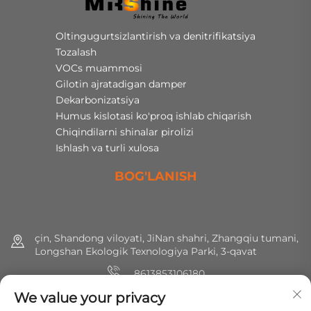
Oltingugurtsizlantirish va denitrifikatsiya
Tozalash
VOCs muammosi
Gilotin ajratadigan damper
Dekarbonizatsiya
Humus kislotasi ko'proq ishlab chiqarish
Chiqindilarni shinalar pirolizi
Ishlash va turli xulosa
BOG'LANISH
çin, Shandong viloyati, JiNan shahri, Zhangqiu tumani,
Longshan Ekologik Texnologiya Parki, 3-qavat
8613853106180
We value your privacy
+86 (0) 531 8891 0288