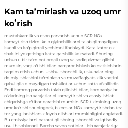
Kam taʼmirlash va uzoq umr
koʻrish
mustahkamlik va oson parvarish uchun SCR NOx
kamaytirish tizimi ko'p qiyinchiliklarni talab qilmaydigan
kuchli va ko'p qirrali yechimni ifodalaydi. Katalizator o'z
shaklini yo'qotishga katta qarshilik ko'rsatadi. Shuning
uchun u bir ta'minot orqali uzoq va sodiq xizmat qilishi
mumkin, vaqt o'tishi bilan barqaror ishlash ko'rsatkichlarini
taqdim etish uchun. Ushbu ishonchlilik, uskunalarining
doimiy ishlashini ta'minlash va muvaffaqiyatsizlik vaqtini
qabul qila olmaydigan tashkilotlar uchun katta afzallikdir.
Endi kamroq parvarish talab qilinishi bilan, kompaniyalar
o'zlarining ish xarajatlarini kamaytirishi va asosiy ishlab
chiqarishga e'tibor qaratishi mumkin. SCR tizimining uzoq
umr ko'rishi shuningdek, bizneslar NOx kamaytirishdan tez-
tez yangilanishlarsiz foyda olishlari mumkinligini anglatadi.
Bu emissiyalarni nazorat qilishning ishonchli va iqtisodiy
usuli hisoblanadi. Barcha savdo-sotiqlar - ish xarajatlariga