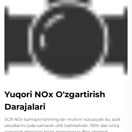
Yuqori NOx O'zgartirish
Darajalari
SCR NOx kamaytirishining bir muhim xususiyati bu azot
oksidlarini juda samarali olib tashlashidir. 90% dan ortiq
o'zgarish darajalari bilan, texnologiya iflos chiqindi