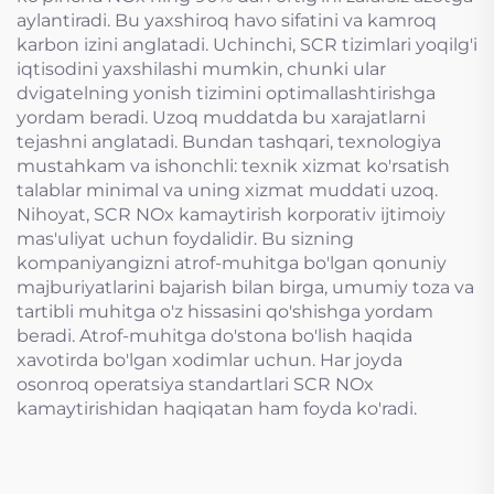
aylantiradi. Bu yaxshiroq havo sifatini va kamroq
karbon izini anglatadi. Uchinchi, SCR tizimlari yoqilg'i
iqtisodini yaxshilashi mumkin, chunki ular
dvigatelning yonish tizimini optimallashtirishga
yordam beradi. Uzoq muddatda bu xarajatlarni
tejashni anglatadi. Bundan tashqari, texnologiya
mustahkam va ishonchli: texnik xizmat ko'rsatish
talablar minimal va uning xizmat muddati uzoq.
Nihoyat, SCR NOx kamaytirish korporativ ijtimoiy
mas'uliyat uchun foydalidir. Bu sizning
kompaniyangizni atrof-muhitga bo'lgan qonuniy
majburiyatlarini bajarish bilan birga, umumiy toza va
tartibli muhitga o'z hissasini qo'shishga yordam
beradi. Atrof-muhitga do'stona bo'lish haqida
xavotirda bo'lgan xodimlar uchun. Har joyda
osonroq operatsiya standartlari SCR NOx
kamaytirishidan haqiqatan ham foyda ko'radi.