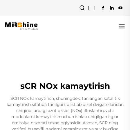
sCR NOx kamaytirish
SCR NOx kamaytirish, shuningdek, tanlangan katalitik
kamaytirish sifatida tanilgan, dastlab dizel dvigatellaridan
chiqindilardagi azot oksidi (NOx) ifloslantiruvchi
moddalarni kamaytirish uchun ishlab chiqilgan ilg'or
emissiya nazorati texnologiyasidir. Asosan, SCR ning
vazifasi bu xavfli gazlarni zararsiz azot va suv bug'iga