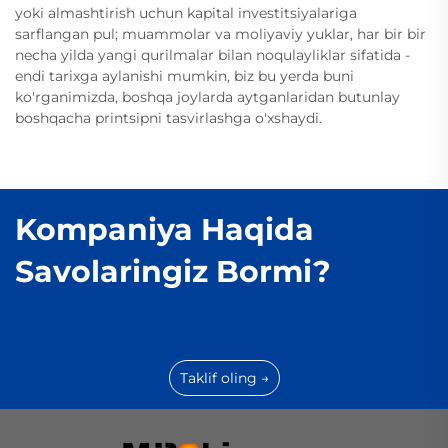
yoki almashtirish uchun kapital investitsiyalariga
sarflangan pul; muammolar va moliyaviy yuklar, har bir bir
necha yilda yangi qurilmalar bilan noqulayliklar sifatida -
endi tarixga aylanishi mumkin, biz bu yerda buni
ko'rganimizda, boshqa joylarda aytganlaridan butunlay
boshqacha printsipni tasvirlashga o'xshaydi.
Kompaniya Haqida
Savolaringiz Bormi?
Taklif oling →