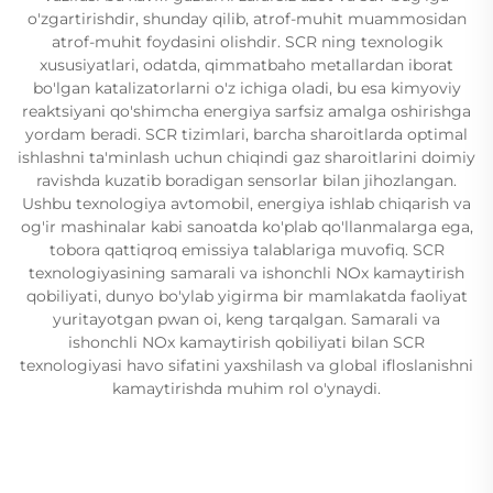
o'zgartirishdir, shunday qilib, atrof-muhit muammosidan
atrof-muhit foydasini olishdir. SCR ning texnologik
xususiyatlari, odatda, qimmatbaho metallardan iborat
bo'lgan katalizatorlarni o'z ichiga oladi, bu esa kimyoviy
reaktsiyani qo'shimcha energiya sarfsiz amalga oshirishga
yordam beradi. SCR tizimlari, barcha sharoitlarda optimal
ishlashni ta'minlash uchun chiqindi gaz sharoitlarini doimiy
ravishda kuzatib boradigan sensorlar bilan jihozlangan.
Ushbu texnologiya avtomobil, energiya ishlab chiqarish va
og'ir mashinalar kabi sanoatda ko'plab qo'llanmalarga ega,
tobora qattiqroq emissiya talablariga muvofiq. SCR
texnologiyasining samarali va ishonchli NOx kamaytirish
qobiliyati, dunyo bo'ylab yigirma bir mamlakatda faoliyat
yuritayotgan pwan oi, keng tarqalgan. Samarali va
ishonchli NOx kamaytirish qobiliyati bilan SCR
texnologiyasi havo sifatini yaxshilash va global ifloslanishni
kamaytirishda muhim rol o'ynaydi.