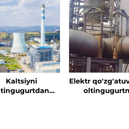
Kaltsiyni
Elektr qo'zg'atuv
ltingugurtdan
oltingugurtn
tozalash
yo'qotish uc
mo'ljallangan t
valfi