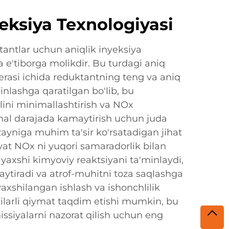
yeksiya Texnologiyasi
antlar uchun aniqlik inyeksiya
a e'tiborga molikdir. Bu turdagi aniq
erasi ichida reduktantning teng va aniq
inlashga qaratilgan bo'lib, bu
lini minimallashtirish va NOx
imal darajada kamaytirish uchun juda
ayniga muhim ta'sir ko'rsatadigan jihat
yat NOx ni yuqori samaradorlik bilan
yaxshi kimyoviy reaktsiyani ta'minlaydi,
maytiradi va atrof-muhitni toza saqlashga
axshilangan ishlash va ishonchlilik
zilarli qiymat taqdim etishi mumkin, bu
ssiyalarni nazorat qilish uchun eng