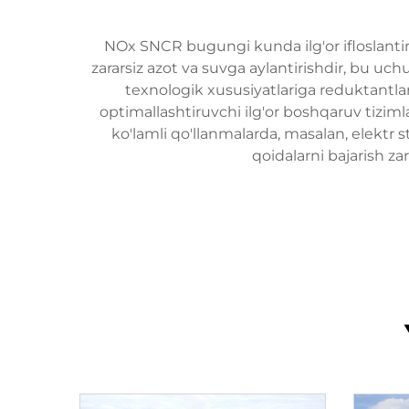
NOx SNCR bugungi kunda ilg'or ifloslantir
zararsiz azot va suvga aylantirishdir, bu uc
texnologik xususiyatlariga reduktantlarn
optimallashtiruvchi ilg'or boshqaruv tiziml
ko'lamli qo'llanmalarda, masalan, elektr s
qoidalarni bajarish za