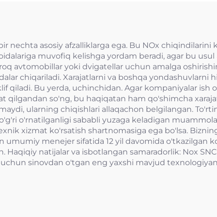
 nechta asosiy afzalliklarga ega. Bu NOx chiqindilarini k
idalariga muvofiq kelishga yordam beradi, agar bu usul 
roq avtomobillar yoki dvigatellar uchun amalga oshirishi
lar chiqariladi. Xarajatlarni va boshqa yondashuvlarni h
 qiladi. Bu yerda, uchinchidan. Agar kompaniyalar ish o'ri
t qilgandan so'ng, bu haqiqatan ham qo'shimcha xarajat
lmaydi, ularning chiqishlari allaqachon belgilangan. To'r
to'g'ri o'rnatilganligi sababli yuzaga keladigan muammola
nik xizmat ko'rsatish shartnomasiga ega bo'lsa. Bizning 
an umumiy menejer sifatida 12 yil davomida o'tkazilgan k
. Haqiqiy natijalar va isbotlangan samaradorlik: Nox SNC
uchun sinovdan o'tgan eng yaxshi mavjud texnologiyani 