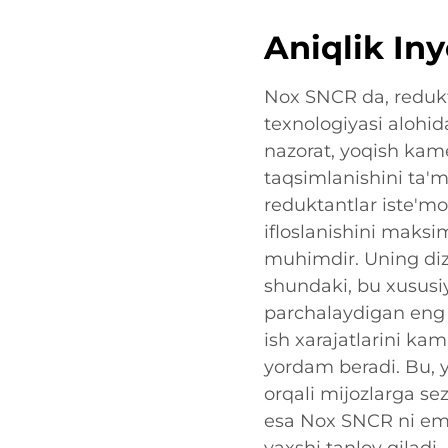
Aniqlik In
Nox SNCR da, redukt
texnologiyasi alohid
nazorat, yoqish kam
taqsimlanishini ta'm
reduktantlar iste'mo
ifloslanishini maks
muhimdir. Uning diz
shundaki, bu xususi
parchalaydigan eng 
ish xarajatlarini ka
yordam beradi. Bu, y
orqali mijozlarga se
esa Nox SNCR ni emi