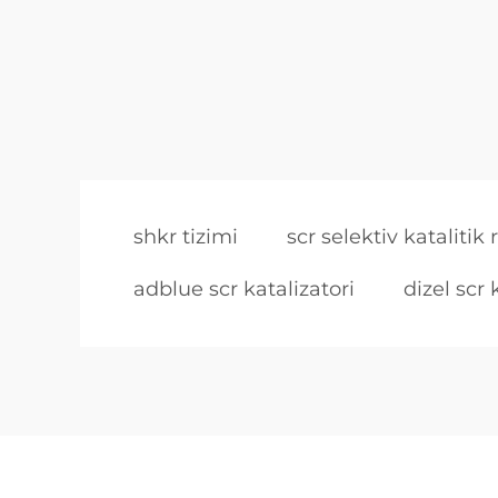
shkr tizimi
scr selektiv katalitik
adblue scr katalizatori
dizel scr 