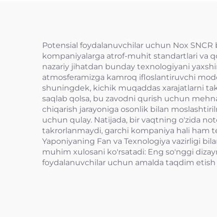
Potensial foydalanuvchilar uchun Nox SNCR bir
kompaniyalarga atrof-muhit standartlari va qo
nazariy jihatdan bunday texnologiyani yaxshi
atmosferamizga kamroq ifloslantiruvchi modda
shuningdek, kichik muqaddas xarajatlarni taklif
saqlab qolsa, bu zavodni qurish uchun mehna
chiqarish jarayoniga osonlik bilan moslashtiri
uchun qulay. Natijada, bir vaqtning o'zida no
takrorlanmaydi, garchi kompaniya hali ham tex
Yaponiyaning Fan va Texnologiya vazirligi bil
muhim xulosani ko'rsatadi: Eng so'nggi dizayn
foydalanuvchilar uchun amalda taqdim etish 