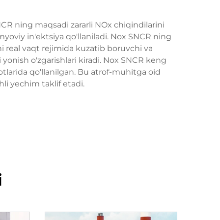
CR ning maqsadi zararli NOx chiqindilarini
myoviy in'ektsiya qo'llaniladi. Nox SNCR ning
ni real vaqt rejimida kuzatib boruvchi va
i yonish o'zgarishlari kiradi. Nox SNCR keng
otlarida qo'llanilgan. Bu atrof-muhitga oid
li yechim taklif etadi.
i