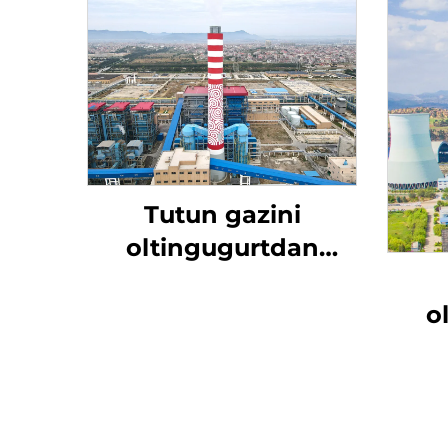
Tutun gazini
oltingugurtdan
tozalash
o