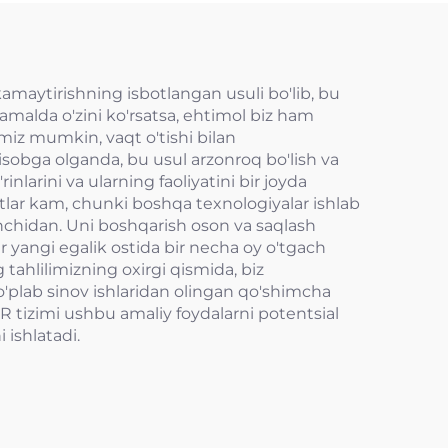
amaytirishning isbotlangan usuli bo'lib, bu
amalda o'zini ko'rsatsa, ehtimol biz ham
miz mumkin, vaqt o'tishi bilan
isobga olganda, bu usul arzonroq bo'lish va
nlarini va ularning faoliyatini bir joyda
lar kam, chunki boshqa texnologiyalar ishlab
tinchidan. Uni boshqarish oson va saqlash
r yangi egalik ostida bir necha oy o'tgach
tahlilimizning oxirgi qismida, biz
o'plab sinov ishlaridan olingan qo'shimcha
R tizimi ushbu amaliy foydalarni potentsial
ishlatadi.