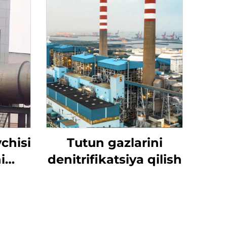
chisi
Tutun gazlarini
i
denitrifikatsiya qilish
hun
iqin