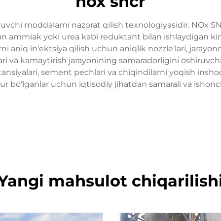
nox sncr
uvchi moddalarni nazorat qilish texnologiyasidir. NOx SN
hun ammiak yoki urea kabi reduktant bilan ishlaydigan ki
i aniq in'ektsiya qilish uchun aniqlik nozzle'lari, jarayon
ari va kamaytirish jarayonining samaradorligini oshiruvch
tansiyalari, sement pechlari va chiqindilarni yoqish insho
rur bo'lganlar uchun iqtisodiy jihatdan samarali va ishonch
Yangi mahsulot chiqarilish