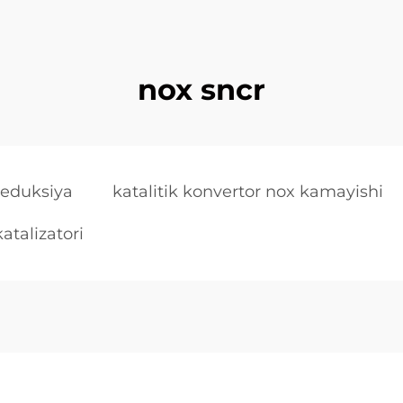
nox sncr
 reduksiya
katalitik konvertor nox kamayishi
katalizatori