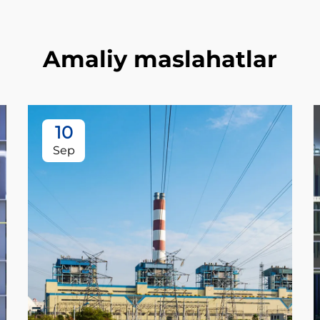
Amaliy maslahatlar
10
Sep