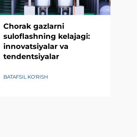
Chorak gazlarni
Ch
suloflashning kelajagi:
des
innovatsiyalar va
is
tendentsiyalar
ama
ma
BATAFSIL KO'RISH
BATA