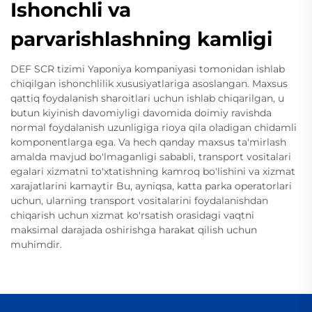
Ishonchli va
parvarishlashning kamligi
DEF SCR tizimi Yaponiya kompaniyasi tomonidan ishlab
chiqilgan ishonchlilik xususiyatlariga asoslangan. Maxsus
qattiq foydalanish sharoitlari uchun ishlab chiqarilgan, u
butun kiyinish davomiyligi davomida doimiy ravishda
normal foydalanish uzunligiga rioya qila oladigan chidamli
komponentlarga ega. Va hech qanday maxsus ta'mirlash
amalda mavjud bo'lmaganligi sababli, transport vositalari
egalari xizmatni to'xtatishning kamroq bo'lishini va xizmat
xarajatlarini kamaytir Bu, ayniqsa, katta parka operatorlari
uchun, ularning transport vositalarini foydalanishdan
chiqarish uchun xizmat ko'rsatish orasidagi vaqtni
maksimal darajada oshirishga harakat qilish uchun
muhimdir.