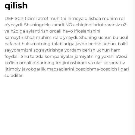
qilish
DEF SCR tizimi atrof muhitni himoya qilishda muhim rol
o'ynaydi. Shuningdek, zararli NOx chiqindilarini zararsiz n2
va h2o ga aylantirish orqali havo ifloslanishini
kamaytirishda muhim rol o'ynaydi. Shuning uchun bu usul
nafaqat hukumatning talablariga javob berish uchun, balki
sayyoramizni sog'aytirishga yordam berish uchun ham
foydali. Shu tarzda kompaniyalar jamiyatning yaxshi a'zosi
bo'lish orqali o'zlarining imijini oshiradi va ular korporativ
ijtimoiy javobgarlik maqsadlarini bosqichma-bosqich ilgari
suradilar.