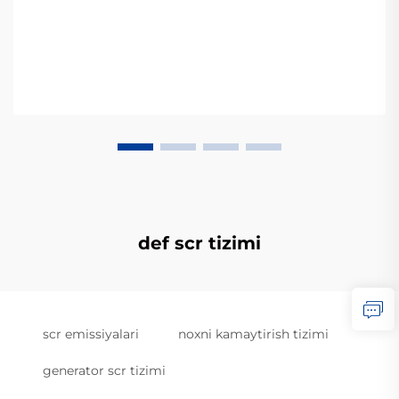
def scr tizimi
scr emissiyalari
noxni kamaytirish tizimi
generator scr tizimi