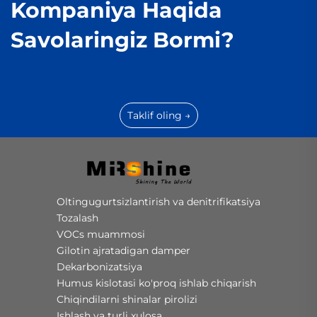
Kompaniya Haqida
Savolaringiz Bormi?
Taklif oling →
Oltingugurtsizlantirish va denitrifikatsiya
Tozalash
VOCs muammosi
Gilotin ajratadigan damper
Dekarbonizatsiya
Humus kislotasi ko'proq ishlab chiqarish
Chiqindilarni shinalar pirolizi
Ishlash va turli xulosa