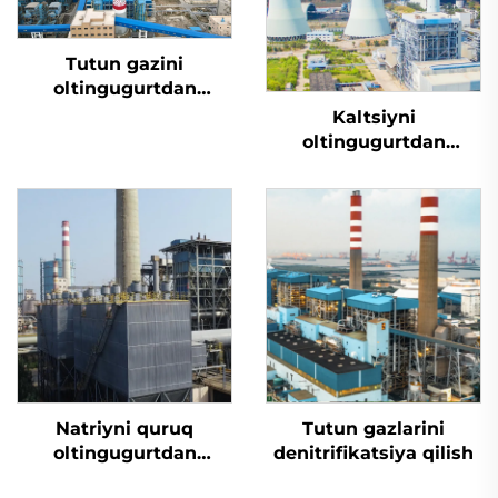
Tutun gazini
oltingugurtdan
tozalash
Kaltsiyni
oltingugurtdan
tozalash
Natriyni quruq
Tutun gazlarini
oltingugurtdan
denitrifikatsiya qilish
tozalash