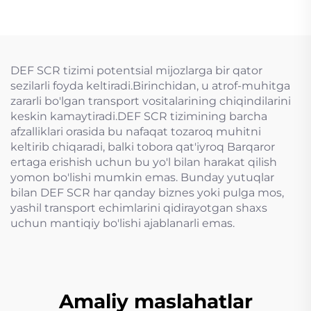
DEF SCR tizimi potentsial mijozlarga bir qator
sezilarli foyda keltiradi.Birinchidan, u atrof-muhitga
zararli bo'lgan transport vositalarining chiqindilarini
keskin kamaytiradi.DEF SCR tizimining barcha
afzalliklari orasida bu nafaqat tozaroq muhitni
keltirib chiqaradi, balki tobora qat'iyroq Barqaror
ertaga erishish uchun bu yo'l bilan harakat qilish
yomon bo'lishi mumkin emas. Bunday yutuqlar
bilan DEF SCR har qanday biznes yoki pulga mos,
yashil transport echimlarini qidirayotgan shaxs
uchun mantiqiy bo'lishi ajablanarli emas.
Amaliy maslahatlar