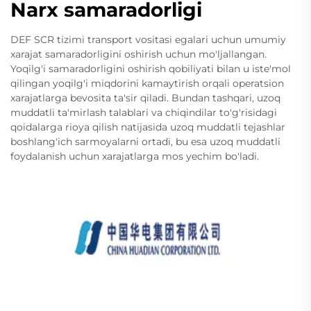
Narx samaradorligi
DEF SCR tizimi transport vositasi egalari uchun umumiy
xarajat samaradorligini oshirish uchun mo'ljallangan.
Yoqilg'i samaradorligini oshirish qobiliyati bilan u iste'mol
qilingan yoqilg'i miqdorini kamaytirish orqali operatsion
xarajatlarga bevosita ta'sir qiladi. Bundan tashqari, uzoq
muddatli ta'mirlash talablari va chiqindilar to'g'risidagi
qoidalarga rioya qilish natijasida uzoq muddatli tejashlar
boshlang'ich sarmoyalarni ortadi, bu esa uzoq muddatli
foydalanish uchun xarajatlarga mos yechim bo'ladi.