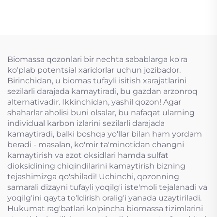
yo'qotish uchun
mo'ljallangan tiqin
valfi
Biomassa qozonlari bir nechta sabablarga ko'ra
ko'plab potentsial xaridorlar uchun jozibador.
Birinchidan, u biomas tufayli isitish xarajatlarini
sezilarli darajada kamaytiradi, bu gazdan arzonroq
alternativadir. Ikkinchidan, yashil qozon! Agar
shaharlar aholisi buni olsalar, bu nafaqat ularning
individual karbon izlarini sezilarli darajada
kamaytiradi, balki boshqa yo'llar bilan ham yordam
beradi - masalan, ko'mir ta'minotidan changni
kamaytirish va azot oksidlari hamda sulfat
dioksidining chiqindilarini kamaytirish bizning
tejashimizga qo'shiladi! Uchinchi, qozonning
samarali dizayni tufayli yoqilg'i iste'moli tejalanadi va
yoqilg'ini qayta to'ldirish oralig'i yanada uzaytiriladi.
Hukumat rag'batlari ko'pincha biomassa tizimlarini