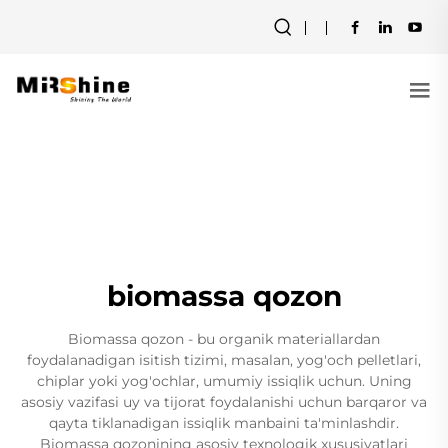
biomassa qozon
Biomassa qozon - bu organik materiallardan
foydalanadigan isitish tizimi, masalan, yog'och pelletlari,
chiplar yoki yog'ochlar, umumiy issiqlik uchun. Uning
asosiy vazifasi uy va tijorat foydalanishi uchun barqaror va
qayta tiklanadigan issiqlik manbaini ta'minlashdir.
Biomassa qozonining asosiy texnologik xususiyatlari