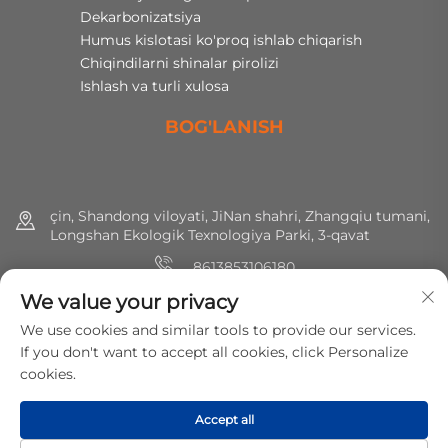
Dekarbonizatsiya
Humus kislotasi ko'proq ishlab chiqarish
Chiqindilarni shinalar pirolizi
Ishlash va turli xulosa
BOG'LANISH
çin, Shandong viloyati, JiNan shahri, Zhangqiu tumani,
Longshan Ekologik Texnologiya Parki, 3-qavat
8613853106180
We value your privacy
+86 (0) 531 8891 0288
We use cookies and similar tools to provide our services.
[email protected]
If you don't want to accept all cookies, click Personalize
cookies.
Huquqlar hammasi saqlangan © 2025 MirShine Environmental
Accept all
Protection Technology Co., Ltd.
Maxfiylik siyosati