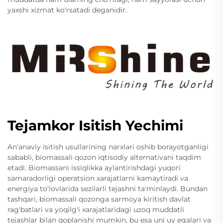
yaxshi xizmat ko'rsatadi deganidir.
Tejamkor Isitish Yechimi
An'anaviy isitish usullarining narxlari oshib borayotganligi
sababli, biomassali qozon iqtisodiy alternativani taqdim
etadi. Biomassani issiqlikka aylantirishdagi yuqori
samaradorligi operatsion xarajatlarni kamaytiradi va
energiya to'lovlarida sezilarli tejashni ta'minlaydi. Bundan
tashqari, biomassali qozonga sarmoya kiritish davlat
rag'batlari va yoqilg'i xarajatlaridagi uzoq muddatli
tejashlar bilan qoplanishi mumkin, bu esa uni uy egalari va