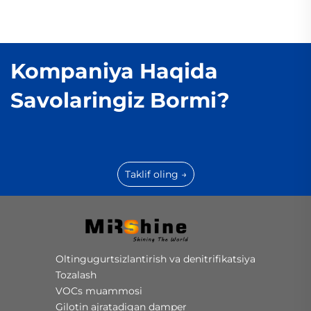
Kompaniya Haqida
Savolaringiz Bormi?
Taklif oling →
Oltingugurtsizlantirish va denitrifikatsiya
Tozalash
VOCs muammosi
Gilotin ajratadigan damper