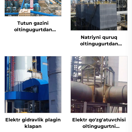
Tutun gazini
oltingugurtdan
tozalash
Natriyni quruq
oltingugurtdan
tozalash
Elektr gidravlik plagin
Elektr qo'zg'atuvchisi
klapan
oltingugurtni