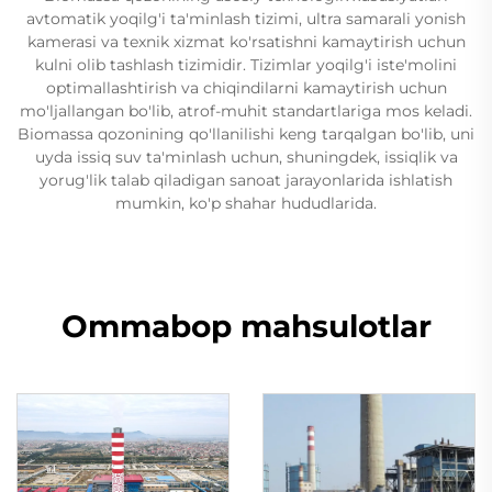
avtomatik yoqilg'i ta'minlash tizimi, ultra samarali yonish
kamerasi va texnik xizmat ko'rsatishni kamaytirish uchun
kulni olib tashlash tizimidir. Tizimlar yoqilg'i iste'molini
optimallashtirish va chiqindilarni kamaytirish uchun
mo'ljallangan bo'lib, atrof-muhit standartlariga mos keladi.
Biomassa qozonining qo'llanilishi keng tarqalgan bo'lib, uni
uyda issiq suv ta'minlash uchun, shuningdek, issiqlik va
yorug'lik talab qiladigan sanoat jarayonlarida ishlatish
mumkin, ko'p shahar hududlarida.
Ommabop mahsulotlar