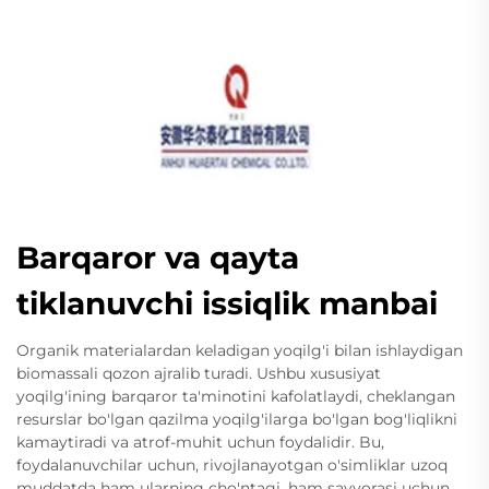
Barqaror va qayta
tiklanuvchi issiqlik manbai
Organik materialardan keladigan yoqilg'i bilan ishlaydigan
biomassali qozon ajralib turadi. Ushbu xususiyat
yoqilg'ining barqaror ta'minotini kafolatlaydi, cheklangan
resurslar bo'lgan qazilma yoqilg'ilarga bo'lgan bog'liqlikni
kamaytiradi va atrof-muhit uchun foydalidir. Bu,
foydalanuvchilar uchun, rivojlanayotgan o'simliklar uzoq
muddatda ham ularning cho'ntagi, ham sayyorasi uchun