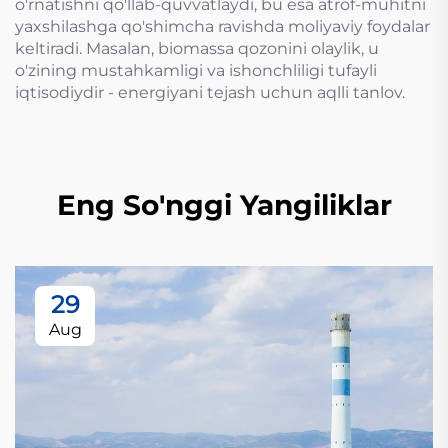
o'rnatishni qo'llab-quvvatlaydi, bu esa atrof-muhitni
yaxshilashga qo'shimcha ravishda moliyaviy foydalar
keltiradi. Masalan, biomassa qozonini olaylik, u
o'zining mustahkamligi va ishonchliligi tufayli
iqtisodiydir - energiyani tejash uchun aqlli tanlov.
Eng So'nggi Yangiliklar
29
Aug