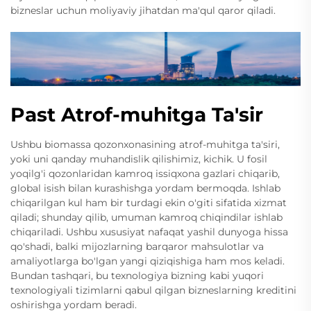
bizneslar uchun moliyaviy jihatdan ma'qul qaror qiladi.
Past Atrof-muhitga Ta'sir
Ushbu biomassa qozonxonasining atrof-muhitga ta'siri,
yoki uni qanday muhandislik qilishimiz, kichik. U fosil
yoqilg'i qozonlaridan kamroq issiqxona gazlari chiqarib,
global isish bilan kurashishga yordam bermoqda. Ishlab
chiqarilgan kul ham bir turdagi ekin o'giti sifatida xizmat
qiladi; shunday qilib, umuman kamroq chiqindilar ishlab
chiqariladi. Ushbu xususiyat nafaqat yashil dunyoga hissa
qo'shadi, balki mijozlarning barqaror mahsulotlar va
amaliyotlarga bo'lgan yangi qiziqishiga ham mos keladi.
Bundan tashqari, bu texnologiya bizning kabi yuqori
texnologiyali tizimlarni qabul qilgan bizneslarning kreditini
oshirishga yordam beradi.