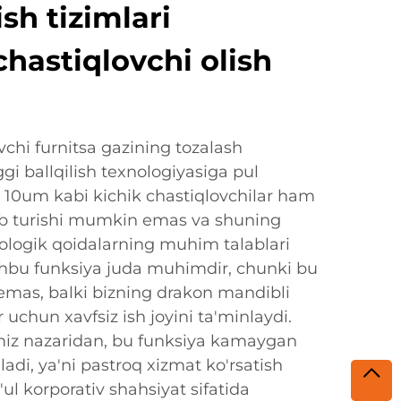
ish tizimlari
hastiqlovchi olish
chi furnitsa gazining tozalash
gi ballqilish texnologiyasiga pul
a, 10um kabi kichik chastiqlovchilar ham
nib turishi mumkin emas va shuning
kologik qoidalarning muhim talablari
shbu funksiya juda muhimdir, chunki bu
emas, balki bizning drakon mandibli
 uchun xavfsiz ish joyini ta'minlaydi.
amiz nazaridan, bu funksiya kamaygan
iladi, ya'ni pastroq xizmat ko'rsatish
'ul korporativ shahsiyat sifatida