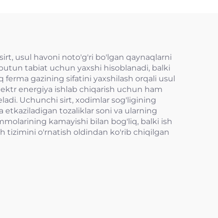
irt, usul havoni noto'g'ri bo'lgan qaynaqlarni
 butun tabiat uchun yaxshi hisoblanadi, balki
 ferma gazining sifatini yaxshilash orqali usul
 elektr energiya ishlab chiqarish uchun ham
eladi. Uchunchi sirt, xodimlar sog'ligining
da etkaziladigan tozaliklar soni va ularning
mmolarining kamayishi bilan bog'liq, balki ish
h tizimini o'rnatish oldindan ko'rib chiqilgan