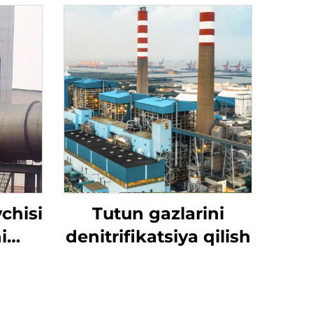
chisi
Tutun gazlarini
i
denitrifikatsiya qilish
hun
iqin