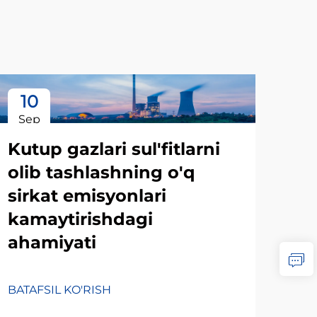
10
1
Sep
Oc
Kutup gazlari sul'fitlarni
olib tashlashning o'q
sirkat emisyonlari
kamaytirishdagi
ahamiyati
BATAFSIL KO'RISH