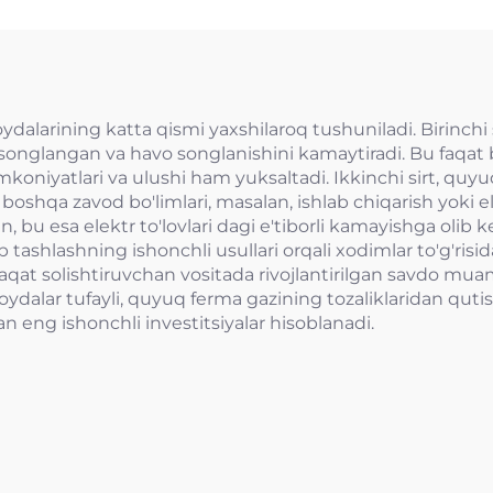
dalarining katta qismi yaxshilaroq tushuniladi. Birinchi s
da songlangan va havo songlanishini kamaytiradi. Bu faqat
mkoniyatlari va ulushi ham yuksaltadi. Ikkinchi sirt, quyuq
az boshqa zavod bo'limlari, masalan, ishlab chiqarish yoki
n, bu esa elektr to'lovlari dagi e'tiborli kamayishga olib k
ib tashlashning ishonchli usullari orqali xodimlar to'g'risi
nafaqat solishtiruvchan vositada rivojlantirilgan savdo mua
oydalar tufayli, quyuq ferma gazining tozaliklaridan qutis
n eng ishonchli investitsiyalar hisoblanadi.