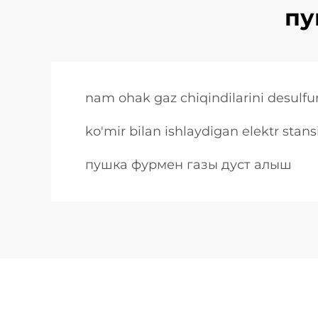
пу
nam ohak gaz chiqindilarini desulfuri
ko'mir bilan ishlaydigan elektr stans
пушка фурмен газы дуст алыш