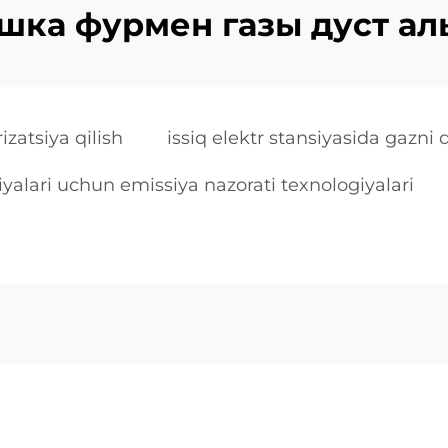
шка фурмен газы дуст а
zatsiya qilish
issiq elektr stansiyasida gazni d
iyalari uchun emissiya nazorati texnologiyalari