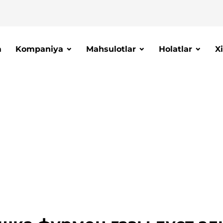
a
Kompaniya
Mahsulotlar
Holatlar
X