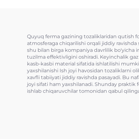
Quyuq ferma gazining tozaliklaridan qutish foy
atmosferaga chiqarilishi orqali jiddiy ravish
shu bilan birga kompaniya davrlilik bo'yicha i
tuzilma effektivligini oshiradi. Keyinchalik g
kasb-kasbi material sifatida ishlatilishi mumki
yaxshilanishi Ish joyi havosidan tozaliklarni ol
xavfli tabiiyati jiddiy ravishda pasayadi. Bu 
joyi sifati ham yaxshilanadi. Shunday praktik f
ishlab chiqaruvchilar tomonidan qabul qilinga