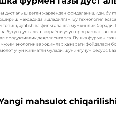
шка фурмен газы дуст а
зы дуст алыш деган жараёндан фойдаланишиди, бу met
ошириш мақсадида ишладилган. Бу технология эсас
и топиш, ajratish ва фильтрлашга мумкинлик беради.
р ва бутун дуст алыш жараёни учун програмланган ав
л продуктивлик деярлисига эга. Пушка фурмен газы
а муҳим экологик ва ходимлар ҳажарати фойдалари б
амолот учун қийматли бўлади, шунингучун ресурс ба
Yangi mahsulot chiqarilish