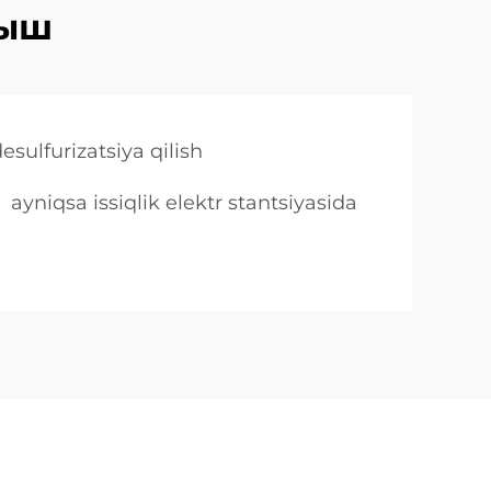
лыш
esulfurizatsiya qilish
ayniqsa issiqlik elektr stantsiyasida