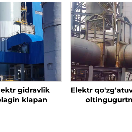
lektr gidravlik
Elektr qo'zg'atuv
plagin klapan
oltingugurtn
yo'qotish uc
mo'ljallangan t
valfi