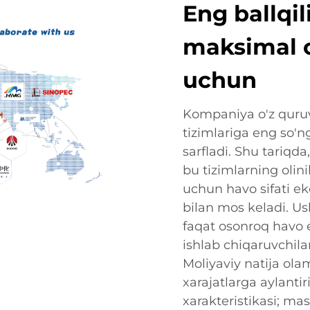
Eng ballqil
maksimal c
uchun
Kompaniya o'z quruv
tizimlariga eng so'ng
sarfladi. Shu tariqd
bu tizimlarning oli
uchun havo sifati e
bilan mos keladi. U
faqat osonroq havo 
ishlab chiqaruvchilar
Moliyaviy natija ol
xarajatlarga aylantir
xarakteristikasi; mas