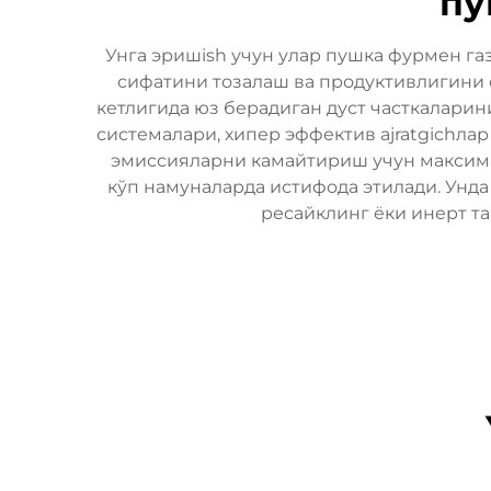
пу
Унга эришish учун улар пушка фурмен га
сифатини тозалаш ва продуктивлигини 
кетлигида юз берадиган дуст часткаларин
системалари, хипер эффектив ajratgichла
эмиссияларни камайтириш учун максима
кўп намуналарда истифода этилади. Унд
ресайклинг ёки инерт т