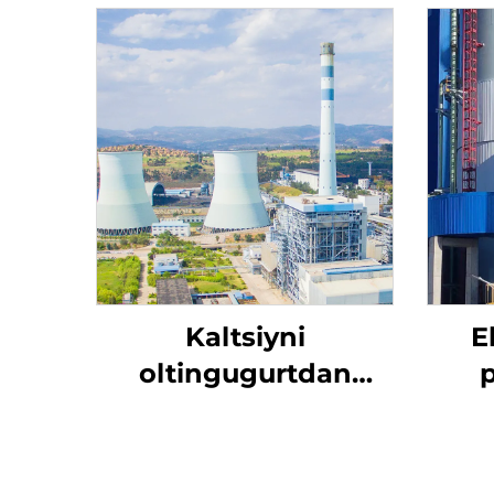
Kaltsiyni
E
oltingugurtdan
tozalash