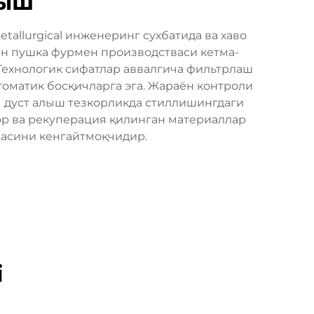
лыш
allurgical инженеринг сухбатида ва хаво
ан пушка фурмен производстваси кетма-
 Технологик сифатлар аввалгича фильтрлаш
томатик босқичларга эга. Жараён контроли
 дуст алыш тезкорликда стиллишингдаги
ор ва рекуперация қилинган материаллар
засини кенгайтмоқчидир.
i