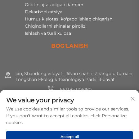
Gilotin ajratadigan damper
Dekarbonizatsiya
Humus kislotasi ko'proq ishlab chiqarish
Chiqindilarni shinalar pirolizi
Ishlash va turli xulosa
BOG'LANISH
çin, Shandong viloyati, JiNan shahri, Zhangqiu tumani,
Longshan Ekologik Texnologiya Parki, 3-qavat
8613853106180
We value your privacy
+86 (0) 531 8891 0288
We use cookies and similar tools to provide our services.
[email protected]
If you don't want to accept all cookies, click Personalize
cookies.
Huquqlar hammasi saqlangan © 2025 MirShine Environmental
Accept all