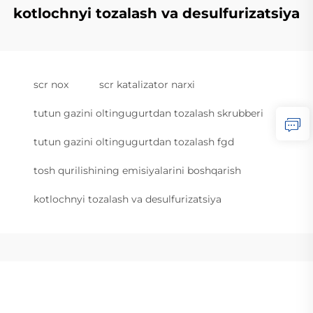
kotlochnyi tozalash va desulfurizatsiya
scr nox
scr katalizator narxi
tutun gazini oltingugurtdan tozalash skrubberi
tutun gazini oltingugurtdan tozalash fgd
tosh qurilishining emisiyalarini boshqarish
kotlochnyi tozalash va desulfurizatsiya