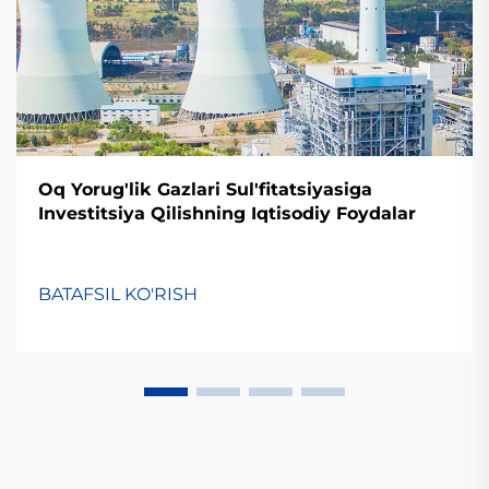
Oq Yorug'lik Gazlari Sul'fitatsiyasiga
Investitsiya Qilishning Iqtisodiy Foydalar
BATAFSIL KO'RISH