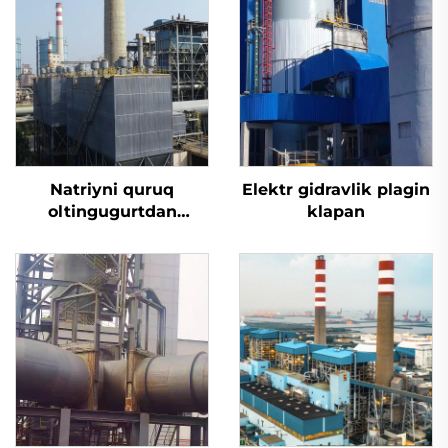
Natriyni quruq
Elektr gidravlik plagin
oltingugurtdan
klapan
tozalash