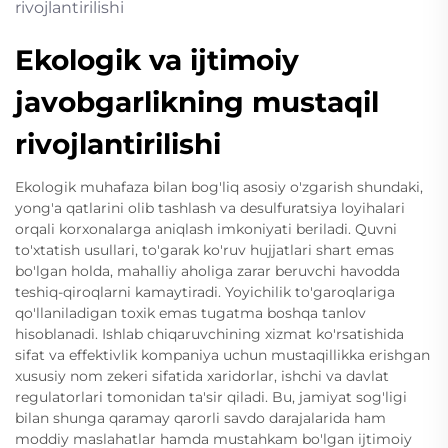
Ekologik va ijtimoiy
javobgarlikning mustaqil
rivojlantirilishi
Ekologik muhafaza bilan bog'liq asosiy o'zgarish shundaki,
yong'a qatlarini olib tashlash va desulfuratsiya loyihalari
orqali korxonalarga aniqlash imkoniyati beriladi. Quvni
to'xtatish usullari, to'garak ko'ruv hujjatlari shart emas
bo'lgan holda, mahalliy aholiga zarar beruvchi havodda
teshiq-qiroqlarni kamaytiradi. Yoyichilik to'garoqlariga
qo'llaniladigan toxik emas tugatma boshqa tanlov
hisoblanadi. Ishlab chiqaruvchining xizmat ko'rsatishida
sifat va effektivlik kompaniya uchun mustaqillikka erishgan
xususiy nom zekeri sifatida xaridorlar, ishchi va davlat
regulatorlari tomonidan ta'sir qiladi. Bu, jamiyat sog'ligi
bilan shunga qaramay qarorli savdo darajalarida ham
moddiy maslahatlar hamda mustahkam bo'lgan ijtimoiy