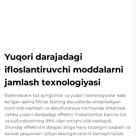
Yuqori darajadagi
ifloslantiruvchi moddalarni
jamlash texnologiyasi
Elektrostatik toz ayirgichlar va yuqori texnologiyalar kabi
bo'lgan qattiq filtrlar bizning duvudlarda ishlatiladigan
tozni olib tashlash va desulfuratsiya tizimlarida ishlatiladi.
Ushbu yuqori darajadagi effektiv mekanizmlar barcha toz
va sulfurdioxitning 99%-idan ortiqini olib tashlaydi.
Shunday effektivlik darajasi bizga havo tozaligini saqlash va
sanoat jarayonlari uchun ekologik ta'sirni kamaytirishda