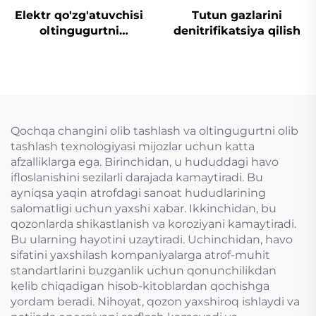
Elektr qo'zg'atuvchisi
Tutun gazlarini
oltingugurtni
denitrifikatsiya qilish
yo'qotish uchun
mo'ljallangan tiqin
valfi
Qochqa changini olib tashlash va oltingugurtni olib
tashlash texnologiyasi mijozlar uchun katta
afzalliklarga ega. Birinchidan, u hududdagi havo
ifloslanishini sezilarli darajada kamaytiradi. Bu
ayniqsa yaqin atrofdagi sanoat hududlarining
salomatligi uchun yaxshi xabar. Ikkinchidan, bu
qozonlarda shikastlanish va koroziyani kamaytiradi.
Bu ularning hayotini uzaytiradi. Uchinchidan, havo
sifatini yaxshilash kompaniyalarga atrof-muhit
standartlarini buzganlik uchun qonunchilikdan
kelib chiqadigan hisob-kitoblardan qochishga
yordam beradi. Nihoyat, qozon yaxshiroq ishlaydi va