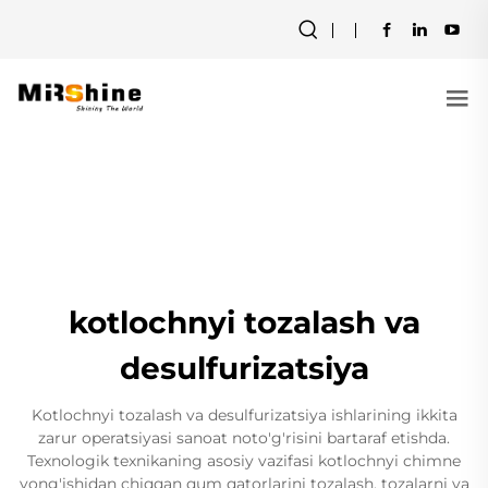
kotlochnyi tozalash va
desulfurizatsiya
Kotlochnyi tozalash va desulfurizatsiya ishlarining ikkita
zarur operatsiyasi sanoat noto'g'risini bartaraf etishda.
Texnologik texnikaning asosiy vazifasi kotlochnyi chimne
yong'ishidan chiqqan qum qatorlarini tozalash, tozalarni va