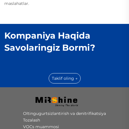
maslahatlar.
Kompaniya Haqida
Savolaringiz Bormi?
Taklif oling →
Oltingugurtsizlantirish va denitrifikatsiya
Tozalash
VOCs muammosi