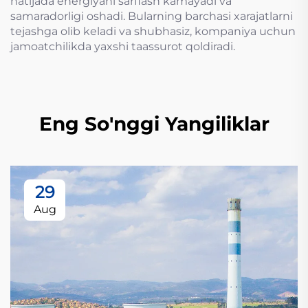
natijada energiyani sarflash kamayadi va
samaradorligi oshadi. Bularning barchasi xarajatlarni
tejashga olib keladi va shubhasiz, kompaniya uchun
jamoatchilikda yaxshi taassurot qoldiradi.
Eng So'nggi Yangiliklar
29
Aug