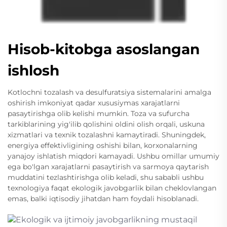
Hisob-kitobga asoslangan
ishlosh
Kotlochni tozalash va desulfuratsiya sistemalarini amalga
oshirish imkoniyat qadar xususiymas xarajatlarni
pasaytirishga olib kelishi mumkin. Toza va sufurcha
tarkiblarining yig'ilib qolishini oldini olish orqali, uskuna
xizmatlari va texnik tozalashni kamaytiradi. Shuningdek,
energiya effektivligining oshishi bilan, korxonalarning
yanajoy ishlatish miqdori kamayadi. Ushbu omillar umumiy
ega bo'lgan xarajatlarni pasaytirish va sarmoya qaytarish
muddatini tezlashtirishga olib keladi, shu sababli ushbu
texnologiya faqat ekologik javobgarlik bilan cheklovlangan
emas, balki iqtisodiy jihatdan ham foydali hisoblanadi.