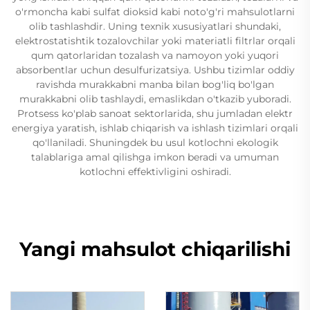
o'rmoncha kabi sulfat dioksid kabi noto'g'ri mahsulotlarni
olib tashlashdir. Uning texnik xususiyatlari shundaki,
elektrostatishtik tozalovchilar yoki materiatli filtrlar orqali
qum qatorlaridan tozalash va namoyon yoki yuqori
absorbentlar uchun desulfurizatsiya. Ushbu tizimlar oddiy
ravishda murakkabni manba bilan bog'liq bo'lgan
murakkabni olib tashlaydi, emaslikdan o'tkazib yuboradi.
Protsess ko'plab sanoat sektorlarida, shu jumladan elektr
energiya yaratish, ishlab chiqarish va ishlash tizimlari orqali
qo'llaniladi. Shuningdek bu usul kotlochni ekologik
talablariga amal qilishga imkon beradi va umuman
kotlochni effektivligini oshiradi.
Yangi mahsulot chiqarilishi