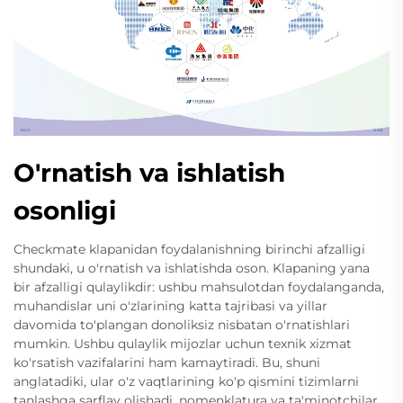
O'rnatish va ishlatish
osonligi
Checkmate klapanidan foydalanishning birinchi afzalligi
shundaki, u o'rnatish va ishlatishda oson. Klapaning yana
bir afzalligi qulaylikdir: ushbu mahsulotdan foydalanganda,
muhandislar uni o'zlarining katta tajribasi va yillar
davomida to'plangan donoliksiz nisbatan o'rnatishlari
mumkin. Ushbu qulaylik mijozlar uchun texnik xizmat
ko'rsatish vazifalarini ham kamaytiradi. Bu, shuni
anglatadiki, ular o'z vaqtlarining ko'p qismini tizimlarni
tanlashga sarflay olishadi, nomenklatura va ta'minotchilar