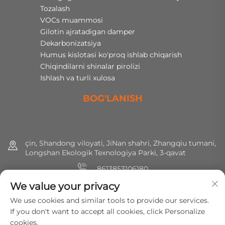
Tozalash
VOCs muammosi
Gilotin ajratadigan damper
Dekarbonizatsiya
Humus kislotasi ko'proq ishlab chiqarish
Chiqindilarni shinalar pirolizi
Ishlash va turli xulosa
BOG'LANISH
çin, Shandong viloyati, JiNan shahri, Zhangqiu tumani,
Longshan Ekologik Texnologiya Parki, 3-qavat
8613853106180
We value your privacy
+86 (0) 531 8891 0288
We use cookies and similar tools to provide our services.
[email protected]
If you don't want to accept all cookies, click Personalize
cookies.