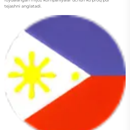
foydalangan mijoz kompaniyalar uchun ko'proq pul
tejashni anglatadi.