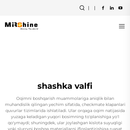
shashka valfi
Oqimni boshqarish muammolariga aniqlik bilan
muhandislik qilingan yechim sifatida, checkmate klapanlari
quvurlar tizimlarida ishlatiladi. Ular orqaga oqim natijasida
yuzaga keladigan yuqori bosimning to'planishiga yo'l
qo'ymaydi; shuningdek, ular joylashgan kislota suyuqligi
yoki slurryni boshqa materiallarni ifloslantirishiga ruxsat