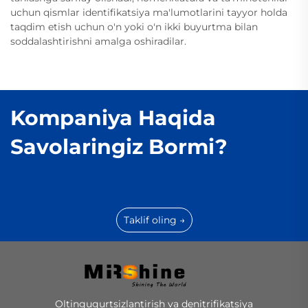
uchun qismlar identifikatsiya ma'lumotlarini tayyor holda
taqdim etish uchun o'n yoki o'n ikki buyurtma bilan
soddalashtirishni amalga oshiradilar.
Kompaniya Haqida
Savolaringiz Bormi?
Taklif oling →
Oltingugurtsizlantirish va denitrifikatsiya