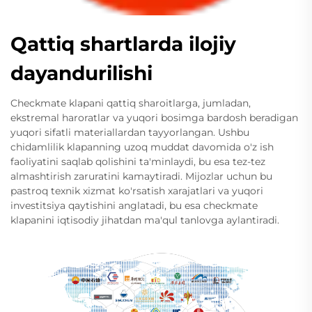
Qattiq shartlarda ilojiy
dayandurilishi
Checkmate klapani qattiq sharoitlarga, jumladan,
ekstremal haroratlar va yuqori bosimga bardosh beradigan
yuqori sifatli materiallardan tayyorlangan. Ushbu
chidamlilik klapanning uzoq muddat davomida o'z ish
faoliyatini saqlab qolishini ta'minlaydi, bu esa tez-tez
almashtirish zaruratini kamaytiradi. Mijozlar uchun bu
pastroq texnik xizmat ko'rsatish xarajatlari va yuqori
investitsiya qaytishini anglatadi, bu esa checkmate
klapanini iqtisodiy jihatdan ma'qul tanlovga aylantiradi.