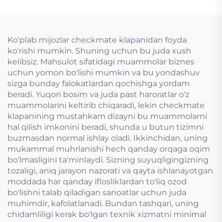
valfi
Ko'plab mijozlar checkmate klapanidan foyda
ko'rishi mumkin. Shuning uchun bu juda xush
kelibsiz. Mahsulot sifatidagi muammolar biznes
uchun yomon bo'lishi mumkin va bu yondashuv
sizga bunday falokatlardan qochishga yordam
beradi. Yuqori bosim va juda past haroratlar o'z
muammolarini keltirib chiqaradi, lekin checkmate
klapanining mustahkam dizayni bu muammolarni
hal qilish imkonini beradi, shunda u butun tizimni
buzmasdan normal ishlay oladi. Ikkinchidan, uning
mukammal muhrlanishi hech qanday orqaga oqim
bo'lmasligini ta'minlaydi. Sizning suyuqligingizning
tozaligi, aniq jarayon nazorati va qayta ishlanayotgan
moddada har qanday iflosliklardan to'liq ozod
bo'lishni talab qiladigan sanoatlar uchun juda
muhimdir, kafolatlanadi. Bundan tashqari, uning
chidamliligi kerak bo'lgan texnik xizmatni minimal