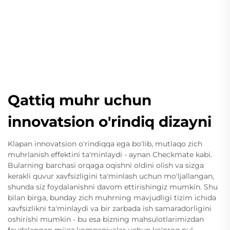
Qattiq muhr uchun
innovatsion o'rindiq dizayni
Klapan innovatsion o'rindiqqa ega bo'lib, mutlaqo zich
muhrlanish effektini ta'minlaydi - aynan Checkmate kabi.
Bularning barchasi orqaga oqishni oldini olish va sizga
kerakli quvur xavfsizligini ta'minlash uchun mo'ljallangan,
shunda siz foydalanishni davom ettirishingiz mumkin. Shu
bilan birga, bunday zich muhrning mavjudligi tizim ichida
xavfsizlikni ta'minlaydi va bir zarbada ish samaradorligini
oshirishi mumkin - bu esa bizning mahsulotlarimizdan