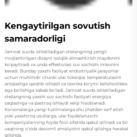
Kengaytirilgan sovutish
samaradorligi
Jamoat suvda ishlatiladigan shelangning yengil
rivojlantirilgan dizayni issiqlik almashtirish maydonini
ko'paytiradi va unda effektivlasi suv sochishi imkonini
beradi. Bunday yaxshi faoliyat endustriyalik jarayonlar
uchun muhimdir chunki ular toksiqlar temperaturasini
aniqlashga qaratib ishlash va texnika bo'ymi kelishsizlikka
ega bo'lishiga sabab bo'ladi. Jamoat suvda ishlatiladigan
shelangning yaxshi suv sochishi faoliyati energiya
saqlashiga va pastroq ishlaydi xelqi hisoblanadi.
Korxonalarga yangi tuzilmalarga shu jihatdan sarf etish
yoki yaxshiroq usullarga, ular foydalanuvchi
kompaniyalarining foyda foizi sifatida qabul qilinadi va bir
vaqtning o'zida davomli amaliyotni qabul qilishga harakat
qilishda.