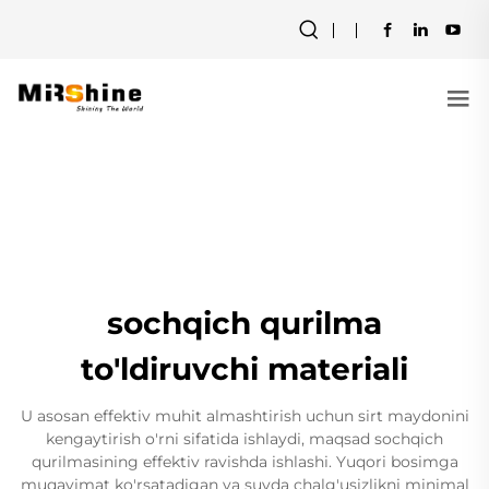
sochqich qurilma
to'ldiruvchi materiali
U asosan effektiv muhit almashtirish uchun sirt maydonini
kengaytirish o'rni sifatida ishlaydi, maqsad sochqich
qurilmasining effektiv ravishda ishlashi. Yuqori bosimga
muqavimat ko'rsatadigan va suvda chalg'usizlikni minimal