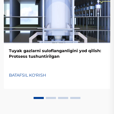
Tuyak gazlarni suloflanganligini yod qilish:
Protsess tushuntirilgan
BATAFSIL KO'RISH