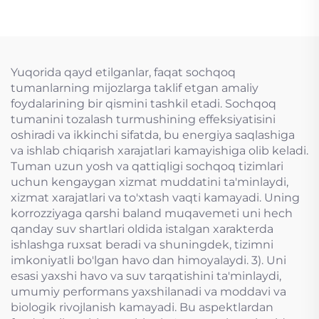
mo'ljallangan tiqin
valfi
Yuqorida qayd etilganlar, faqat sochqoq
tumanlarning mijozlarga taklif etgan amaliy
foydalarining bir qismini tashkil etadi. Sochqoq
tumanini tozalash turmushining effeksiyatisini
oshiradi va ikkinchi sifatda, bu energiya saqlashiga
va ishlab chiqarish xarajatlari kamayishiga olib keladi.
Tuman uzun yosh va qattiqligi sochqoq tizimlari
uchun kengaygan xizmat muddatini ta'minlaydi,
xizmat xarajatlari va to'xtash vaqti kamayadi. Uning
korrozziyaga qarshi baland muqavemeti uni hech
qanday suv shartlari oldida istalgan xarakterda
ishlashga ruxsat beradi va shuningdek, tizimni
imkoniyatli bo'lgan havo dan himoyalaydi. 3). Uni
esasi yaxshi havo va suv tarqatishini ta'minlaydi,
umumiy performans yaxshilanadi va moddavi va
biologik rivojlanish kamayadi. Bu aspektlardan