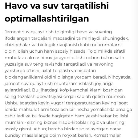
Havo va suv tarqatilishi
optimallashtirilgan
Jamoat suv qulaytirish to'qimligi havo va suvning
ifodalangan tarqalishi maqsadini ta'minlaydi, shuningdek,
chiziqchalar va biologik rivojlanish kabi muammolarni
oldini olish uchun ham asosiy hissada. To'qimlikda sifatli
muhofaza almashinuv jarayoni o'tishi uchun butun sath
yuzasiga suv teng ravishda tarqatiladi va havoning
yaxshiroq o'tishi, axlat to'plash va nisbatan
bloklanganliklarni oldini olishga yordam beradi. Nihoyatda,
jamoat suv qulaytirish muntazam ishlash joylariga
aylantiriladi. Bu jihatdagi ko'p kamchaliklarni boshidan
so'ng tozalash operatsiyasi orqali saqlab qolish mumkin.
Ushbu soatdan keyin yuqori temperaturadan keyingi soat
ichida mahsulotlarni tozalash bir necha yo'nalishda amalga
oshiriladi va bu foyda haqiqatan ham yaxshi xabar bo'lishi
mumkin - sizning biznes hisob-kitoblaringiz va ularning
asosiy qismi uchun; barcha bizdan so'ralayotgan narsa
bunday masalalarga doim ro'yxat berish. Ko'rsatmalar