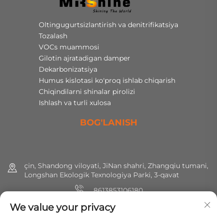
Oltingugurtsizlantirish va denitrifikatsiya
Tozalash
VOCs muammosi
Gilotin ajratadigan damper
Dekarbonizatsiya
Humus kislotasi ko'proq ishlab chiqarish
Chiqindilarni shinalar pirolizi
Ishlash va turli xulosa
BOG'LANISH
çin, Shandong viloyati, JiNan shahri, Zhangqiu tumani,
Longshan Ekologik Texnologiya Parki, 3-qavat
8613853106180
We value your privacy
+86 (0) 531 8891 0288