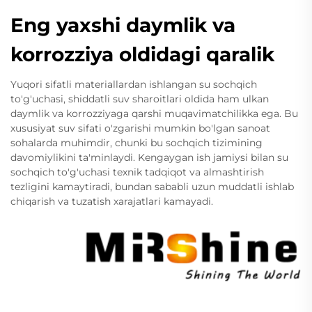
Eng yaxshi daymlik va
korrozziya oldidagi qaralik
Yuqori sifatli materiallardan ishlangan su sochqich
to'g'uchasi, shiddatli suv sharoitlari oldida ham ulkan
daymlik va korrozziyaga qarshi muqavimatchilikka ega. Bu
xususiyat suv sifati o'zgarishi mumkin bo'lgan sanoat
sohalarda muhimdir, chunki bu sochqich tizimining
davomiylikini ta'minlaydi. Kengaygan ish jamiysi bilan su
sochqich to'g'uchasi texnik tadqiqot va almashtirish
tezligini kamaytiradi, bundan sababli uzun muddatli ishlab
chiqarish va tuzatish xarajatlari kamayadi.