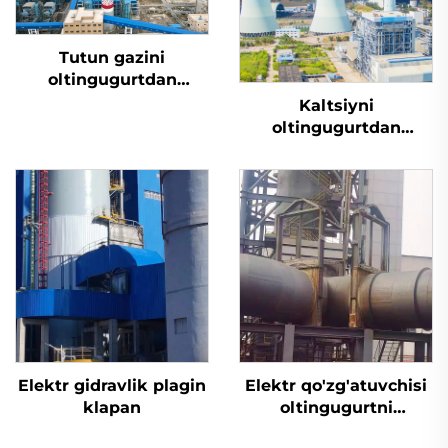
Tutun gazini
oltingugurtdan
tozalash
Kaltsiyni
oltingugurtdan
tozalash
Elektr gidravlik plagin
Elektr qo'zg'atuvchisi
klapan
oltingugurtni
yo'qotish uchun