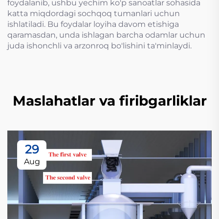
foydalanib, ushbu yechim ko'p sanoatlar sohasida
katta miqdordagi sochqoq tumanlari uchun
ishlatiladi. Bu foydalar loyiha davom etishiga
qaramasdan, unda ishlagan barcha odamlar uchun
juda ishonchli va arzonroq bo'lishini ta'minlaydi.
Maslahatlar va firibgarliklar
29
Aug