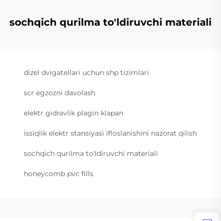
sochqich qurilma to'ldiruvchi materiali
dizel dvigatellari uchun shp tizimlari
scr egzozni davolash
elektr gidravlik plagin klapan
issiqlik elektr stansiyasi ifloslanishini nazorat qilish
sochqich qurilma to'ldiruvchi materiali
honeycomb pvc fills