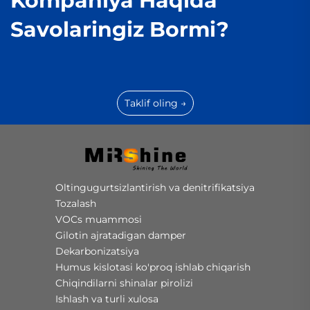
Kompaniya Haqida
Savolaringiz Bormi?
Taklif oling →
Oltingugurtsizlantirish va denitrifikatsiya
Tozalash
VOCs muammosi
Gilotin ajratadigan damper
Dekarbonizatsiya
Humus kislotasi ko'proq ishlab chiqarish
Chiqindilarni shinalar pirolizi
Ishlash va turli xulosa