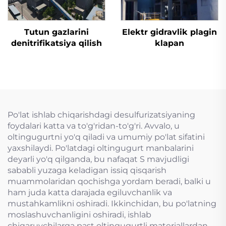
Tutun gazlarini
Elektr gidravlik plagin
denitrifikatsiya qilish
klapan
Po'lat ishlab chiqarishdagi desulfurizatsiyaning
foydalari katta va to'g'ridan-to'g'ri. Avvalo, u
oltingugurtni yo'q qiladi va umumiy po'lat sifatini
yaxshilaydi. Po'latdagi oltingugurt manbalarini
deyarli yo'q qilganda, bu nafaqat S mavjudligi
sababli yuzaga keladigan issiq qisqarish
muammolaridan qochishga yordam beradi, balki u
ham juda katta darajada egiluvchanlik va
mustahkamlikni oshiradi. Ikkinchidan, bu po'latning
moslashuvchanligini oshiradi, ishlab
chiqaruvchilarga past oltingugurtli materiallardan