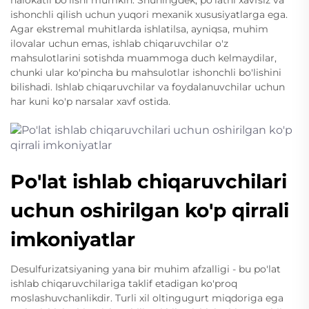
halokatli bo'lishi mumkin. Shuningdek, po'latni xavfsiz va
ishonchli qilish uchun yuqori mexanik xususiyatlarga ega.
Agar ekstremal muhitlarda ishlatilsa, ayniqsa, muhim
ilovalar uchun emas, ishlab chiqaruvchilar o'z
mahsulotlarini sotishda muammoga duch kelmaydilar,
chunki ular ko'pincha bu mahsulotlar ishonchli bo'lishini
bilishadi. Ishlab chiqaruvchilar va foydalanuvchilar uchun
har kuni ko'p narsalar xavf ostida.
Po'lat ishlab chiqaruvchilari
uchun oshirilgan ko'p qirrali
imkoniyatlar
Desulfurizatsiyaning yana bir muhim afzalligi - bu po'lat
ishlab chiqaruvchilariga taklif etadigan ko'proq
moslashuvchanlikdir. Turli xil oltingugurt miqdoriga ega