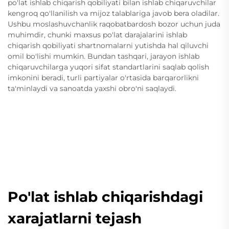
po'lat ishlab chiqarish qobiliyati bilan ishlab chiqaruvchilar
kengroq qo'llanilish va mijoz talablariga javob bera oladilar.
Ushbu moslashuvchanlik raqobatbardosh bozor uchun juda
muhimdir, chunki maxsus po'lat darajalarini ishlab
chiqarish qobiliyati shartnomalarni yutishda hal qiluvchi
omil bo'lishi mumkin. Bundan tashqari, jarayon ishlab
chiqaruvchilarga yuqori sifat standartlarini saqlab qolish
imkonini beradi, turli partiyalar o'rtasida barqarorlikni
ta'minlaydi va sanoatda yaxshi obro'ni saqlaydi.
Po'lat ishlab chiqarishdagi
xarajatlarni tejash