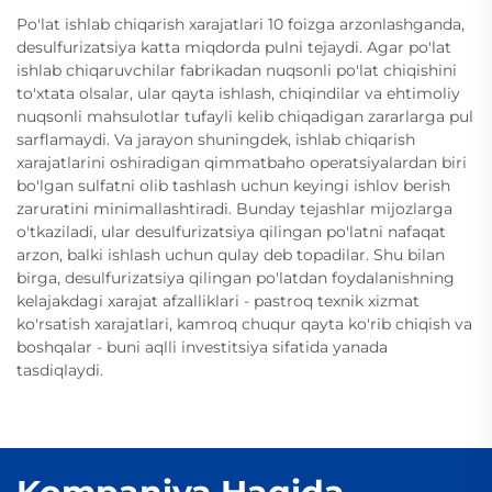
Po'lat ishlab chiqarish xarajatlari 10 foizga arzonlashganda,
desulfurizatsiya katta miqdorda pulni tejaydi. Agar po'lat
ishlab chiqaruvchilar fabrikadan nuqsonli po'lat chiqishini
to'xtata olsalar, ular qayta ishlash, chiqindilar va ehtimoliy
nuqsonli mahsulotlar tufayli kelib chiqadigan zararlarga pul
sarflamaydi. Va jarayon shuningdek, ishlab chiqarish
xarajatlarini oshiradigan qimmatbaho operatsiyalardan biri
bo'lgan sulfatni olib tashlash uchun keyingi ishlov berish
zaruratini minimallashtiradi. Bunday tejashlar mijozlarga
o'tkaziladi, ular desulfurizatsiya qilingan po'latni nafaqat
arzon, balki ishlash uchun qulay deb topadilar. Shu bilan
birga, desulfurizatsiya qilingan po'latdan foydalanishning
kelajakdagi xarajat afzalliklari - pastroq texnik xizmat
ko'rsatish xarajatlari, kamroq chuqur qayta ko'rib chiqish va
boshqalar - buni aqlli investitsiya sifatida yanada
tasdiqlaydi.