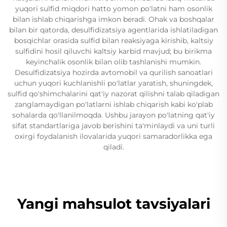
yuqori sulfid miqdori hatto yomon po'latni ham osonlik
bilan ishlab chiqarishga imkon beradi. Ohak va boshqalar
bilan bir qatorda, desulfidizatsiya agentlarida ishlatiladigan
bosqichlar orasida sulfid bilan reaksiyaga kirishib, kaltsiy
sulfidini hosil qiluvchi kaltsiy karbid mavjud; bu birikma
keyinchalik osonlik bilan olib tashlanishi mumkin.
Desulfidizatsiya hozirda avtomobil va qurilish sanoatlari
uchun yuqori kuchlanishli po'latlar yaratish, shuningdek,
sulfid qo'shimchalarini qat'iy nazorat qilishni talab qiladigan
zanglamaydigan po'latlarni ishlab chiqarish kabi ko'plab
sohalarda qo'llanilmoqda. Ushbu jarayon po'latning qat'iy
sifat standartlariga javob berishini ta'minlaydi va uni turli
oxirgi foydalanish ilovalarida yuqori samaradorlikka ega
qiladi.
Yangi mahsulot tavsiyalari