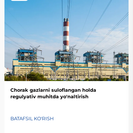
Chorak gazlarni suloflangan holda
regulyativ muhitda yo'naltirish
BATAFSIL KO'RISH