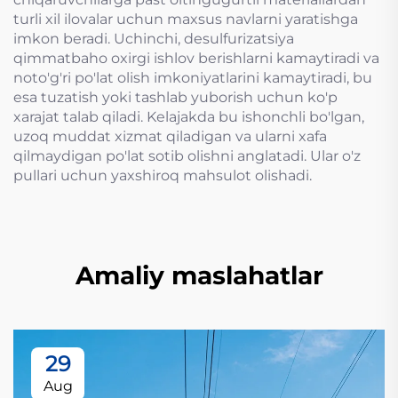
turli xil ilovalar uchun maxsus navlarni yaratishga
imkon beradi. Uchinchi, desulfurizatsiya
qimmatbaho oxirgi ishlov berishlarni kamaytiradi va
noto'g'ri po'lat olish imkoniyatlarini kamaytiradi, bu
esa tuzatish yoki tashlab yuborish uchun ko'p
xarajat talab qiladi. Kelajakda bu ishonchli bo'lgan,
uzoq muddat xizmat qiladigan va ularni xafa
qilmaydigan po'lat sotib olishni anglatadi. Ular o'z
pullari uchun yaxshiroq mahsulot olishadi.
Amaliy maslahatlar
29
Aug