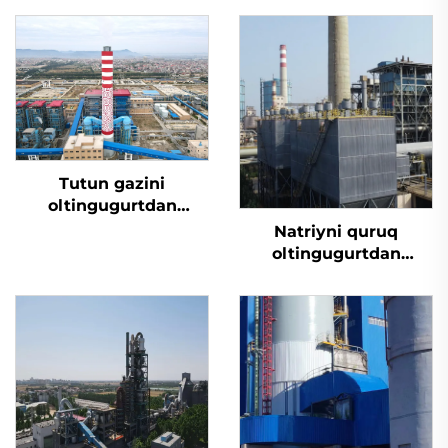
Tutun gazini
oltingugurtdan
tozalash
Natriyni quruq
oltingugurtdan
tozalash