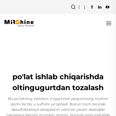
po'lat ishlab chiqarishda
oltingugurtdan tozalash
Bu po'latning tarkibini o'zgartirish jarayonining muhim
qismi bo'lib, u sulfidni yo'qotadi. Butun tizim bo'ylab
desulfidizatsiya darajalarini oshirish yaxshi dastlabki
natijalarni berishi mumkin; ammo, hozirda issiq metallda