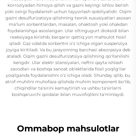
korroziyadan himoya qilish va gazni keyingi ishlov berish
yoki oxirgi foydalanish uchun tayyorlash qobiliyatidir. Oqim
gazni desulfurizatsiya qilishning texnik xususiyatlari asosan
ma'lum sorbentlardan, masalan, ohaktosh yoki ohakdan
foydalanishga asoslangan. Ular oltingugurt dioksidi bilan
reaksiyaga kirishib, barqaror qattiq yon mahsulot hosil
qiladi. Gaz odatda sorbentni o'z ichiga olgan suspenziya
joyiga kiritiladi. Va bu jarayonning barchasi absorpsiya deb
ataladi. Oqim gazni desulfurizatsiya qilishning qo'llanilishi
kengdir. Ular elektr stansiyalari, neftni qayta ishlash
zavodlari va boshqa sanoat ob'ektlarida fosil yoqilg'ilar
yoqilganda foydalanishni o'z ichiga oladi. Shunday qilib, bu
atrof-muhitni muhofaza qilishda muhim komponent bo'lib,
chiqindilar ta'sirini kamaytirish va ushbu ta'sirlarni
boshqaruvchi qoidalar bilan muvofiqlikni ta'minlaydi.
Ommabop mahsulotlar