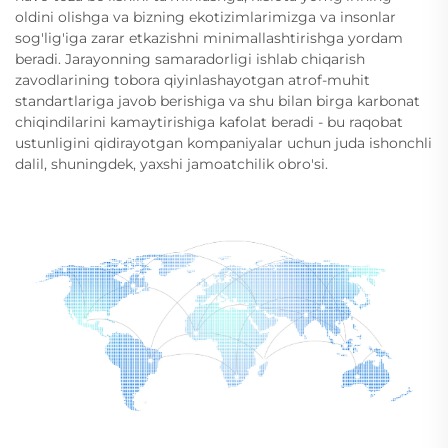
oldini olishga va bizning ekotizimlarimizga va insonlar
sog'lig'iga zarar etkazishni minimallashtirishga yordam
beradi. Jarayonning samaradorligi ishlab chiqarish
zavodlarining tobora qiyinlashayotgan atrof-muhit
standartlariga javob berishiga va shu bilan birga karbonat
chiqindilarini kamaytirishiga kafolat beradi - bu raqobat
ustunligini qidirayotgan kompaniyalar uchun juda ishonchli
dalil, shuningdek, yaxshi jamoatchilik obro'si.