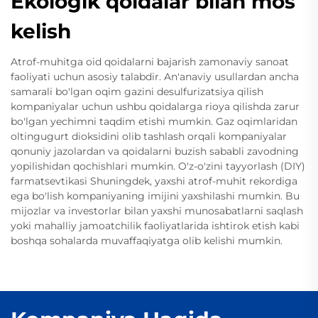
Ekologik qoidalar bilan mos
kelish
Atrof-muhitga oid qoidalarni bajarish zamonaviy sanoat
faoliyati uchun asosiy talabdir. An'anaviy usullardan ancha
samarali bo'lgan oqim gazini desulfurizatsiya qilish
kompaniyalar uchun ushbu qoidalarga rioya qilishda zarur
bo'lgan yechimni taqdim etishi mumkin. Gaz oqimlaridan
oltingugurt dioksidini olib tashlash orqali kompaniyalar
qonuniy jazolardan va qoidalarni buzish sababli zavodning
yopilishidan qochishlari mumkin. O'z-o'zini tayyorlash (DIY)
farmatsevtikasi Shuningdek, yaxshi atrof-muhit rekordiga
ega bo'lish kompaniyaning imijini yaxshilashi mumkin. Bu
mijozlar va investorlar bilan yaxshi munosabatlarni saqlash
yoki mahalliy jamoatchilik faoliyatlarida ishtirok etish kabi
boshqa sohalarda muvaffaqiyatga olib kelishi mumkin.