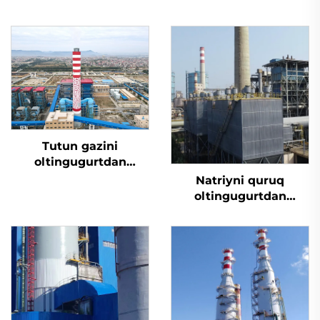
Tutun gazini
oltingugurtdan
tozalash
Natriyni quruq
oltingugurtdan
tozalash