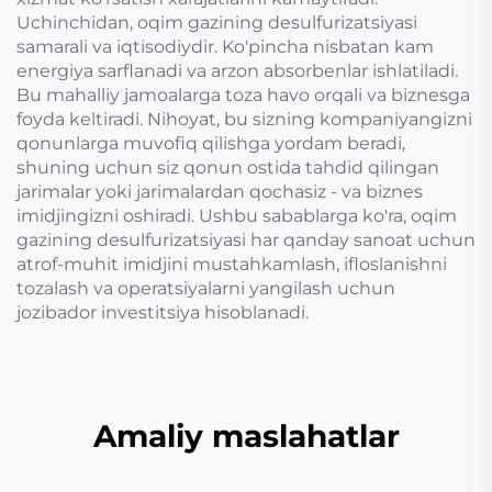
Uchinchidan, oqim gazining desulfurizatsiyasi
samarali va iqtisodiydir. Ko'pincha nisbatan kam
energiya sarflanadi va arzon absorbenlar ishlatiladi.
Bu mahalliy jamoalarga toza havo orqali va biznesga
foyda keltiradi. Nihoyat, bu sizning kompaniyangizni
qonunlarga muvofiq qilishga yordam beradi,
shuning uchun siz qonun ostida tahdid qilingan
jarimalar yoki jarimalardan qochasiz - va biznes
imidjingizni oshiradi. Ushbu sabablarga ko'ra, oqim
gazining desulfurizatsiyasi har qanday sanoat uchun
atrof-muhit imidjini mustahkamlash, ifloslanishni
tozalash va operatsiyalarni yangilash uchun
jozibador investitsiya hisoblanadi.
Amaliy maslahatlar