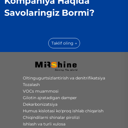
Kompaniya Haqida
Savolaringiz Bormi?
Taklif oling →
Oltingugurtsizlantirish va denitrifikatsiya
Tozalash
VOCs muammosi
Gilotin ajratadigan damper
Dekarbonizatsiya
Humus kislotasi ko'proq ishlab chiqarish
Chiqindilarni shinalar pirolizi
Ishlash va turli xulosa