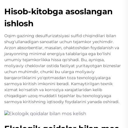
Hisob-kitobga asoslangan
ishlosh
Oqim gazining desulfurizatsiyasi sulfid chiqindilari bilan
shug'ullanadigan sanoatlar uchun tejamkor yechimdir.
Arzon absorbentlar, masalan, ohaktoshdan foydalanish va
jarayonning minimal energiya talablariga ega bo'lishi
umumiy tejamkorlikka hissa qo'shadi. Bu, ayniqsa,
moliyaviy cheklovlar ostida faoliyat yuritayotgan bizneslar
uchun muhimdir, chunki bu ularga moliyaviy
barqarorliklarini yo'qotmasdan toza texnologiyalarga
sarmoya kiritish imkonini beradi. Kamaytirilgan texnik
xizmat ko'rsatish va korroziya xarajatlaridan kelib
chiqadigan uzoq muddatli tejashlar bu texnologiyaga
sarmoya kiritishning iqtisodiy foydalarini yanada oshiradi.