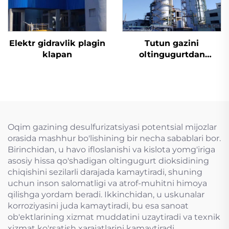
Elektr gidravlik plagin
Tutun gazini
klapan
oltingugurtdan
tozalash
Oqim gazining desulfurizatsiyasi potentsial mijozlar
orasida mashhur bo'lishining bir necha sabablari bor.
Birinchidan, u havo ifloslanishi va kislota yomg'iriga
asosiy hissa qo'shadigan oltingugurt dioksidining
chiqishini sezilarli darajada kamaytiradi, shuning
uchun inson salomatligi va atrof-muhitni himoya
qilishga yordam beradi. Ikkinchidan, u uskunalar
korroziyasini juda kamaytiradi, bu esa sanoat
ob'ektlarining xizmat muddatini uzaytiradi va texnik
xizmat ko'rsatish xarajatlarini kamaytiradi.