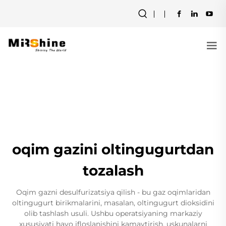
oqim gazini oltingugurtdan
tozalash
Oqim gazni desulfurizatsiya qilish - bu gaz oqimlaridan
oltingugurt birikmalarini, masalan, oltingugurt dioksidini
olib tashlash usuli. Ushbu operatsiyaning markaziy
xususiyati havo ifloslanishini kamaytirish, uskunalarni