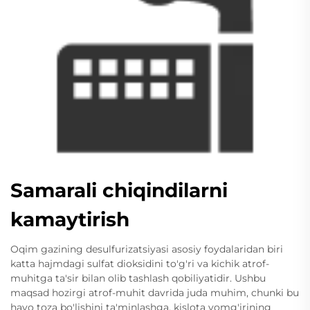
Samarali chiqindilarni
kamaytirish
Oqim gazining desulfurizatsiyasi asosiy foydalaridan biri
katta hajmdagi sulfat dioksidini to'g'ri va kichik atrof-
muhitga ta'sir bilan olib tashlash qobiliyatidir. Ushbu
maqsad hozirgi atrof-muhit davrida juda muhim, chunki bu
havo toza bo'lishini ta'minlashga, kislota yomg'irining