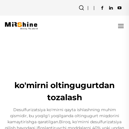
ko'mirni oltingugurtdan
tozalash
Desulfurizatsiya ko'mirni qayta ishlashning muhim
qismidir, bu yoqilg'i yoqilganda oltingugurt miqdorini
kamaytirishga qaratilgan.Biroq, ko'mirni desulfurizatsiya
qilish havodagi ifloslantiruvchi moddalarni 40% yoki undan