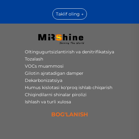
Taklif oling →
Oltingugurtsizlantirish va denitrifikatsiya
Tozalash
VOCs muammosi
Gilotin ajratadigan damper
Dekarbonizatsiya
Humus kislotasi ko'proq ishlab chiqarish
Chiqindilarni shinalar pirolizi
Ishlash va turli xulosa
BOG'LANISH