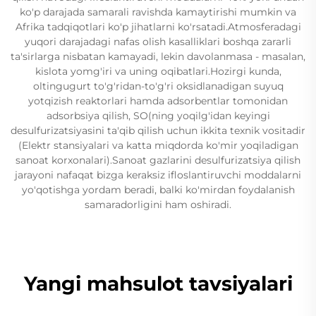
ko'p darajada samarali ravishda kamaytirishi mumkin va
Afrika tadqiqotlari ko'p jihatlarni ko'rsatadi.Atmosferadagi
yuqori darajadagi nafas olish kasalliklari boshqa zararli
ta'sirlarga nisbatan kamayadi, lekin davolanmasa - masalan,
kislota yomg'iri va uning oqibatlari.Hozirgi kunda,
oltingugurt to'g'ridan-to'g'ri oksidlanadigan suyuq
yotqizish reaktorlari hamda adsorbentlar tomonidan
adsorbsiya qilish, SO(ning yoqilg'idan keyingi
desulfurizatsiyasini ta'qib qilish uchun ikkita texnik vositadir
(Elektr stansiyalari va katta miqdorda ko'mir yoqiladigan
sanoat korxonalari).Sanoat gazlarini desulfurizatsiya qilish
jarayoni nafaqat bizga keraksiz ifloslantiruvchi moddalarni
yo'qotishga yordam beradi, balki ko'mirdan foydalanish
samaradorligini ham oshiradi.
Yangi mahsulot tavsiyalari