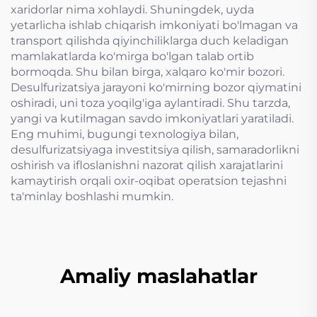
xaridorlar nima xohlaydi. Shuningdek, uyda
yetarlicha ishlab chiqarish imkoniyati bo'lmagan va
transport qilishda qiyinchiliklarga duch keladigan
mamlakatlarda ko'mirga bo'lgan talab ortib
bormoqda. Shu bilan birga, xalqaro ko'mir bozori.
Desulfurizatsiya jarayoni ko'mirning bozor qiymatini
oshiradi, uni toza yoqilg'iga aylantiradi. Shu tarzda,
yangi va kutilmagan savdo imkoniyatlari yaratiladi.
Eng muhimi, bugungi texnologiya bilan,
desulfurizatsiyaga investitsiya qilish, samaradorlikni
oshirish va ifloslanishni nazorat qilish xarajatlarini
kamaytirish orqali oxir-oqibat operatsion tejashni
ta'minlay boshlashi mumkin.
Amaliy maslahatlar