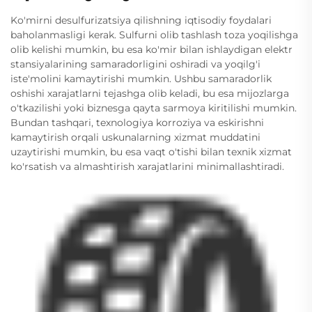
Ko'mirni desulfurizatsiya qilishning iqtisodiy foydalari
baholanmasligi kerak. Sulfurni olib tashlash toza yoqilishga
olib kelishi mumkin, bu esa ko'mir bilan ishlaydigan elektr
stansiyalarining samaradorligini oshiradi va yoqilg'i
iste'molini kamaytirishi mumkin. Ushbu samaradorlik
oshishi xarajatlarni tejashga olib keladi, bu esa mijozlarga
o'tkazilishi yoki biznesga qayta sarmoya kiritilishi mumkin.
Bundan tashqari, texnologiya korroziya va eskirishni
kamaytirish orqali uskunalarning xizmat muddatini
uzaytirishi mumkin, bu esa vaqt o'tishi bilan texnik xizmat
ko'rsatish va almashtirish xarajatlarini minimallashtiradi.