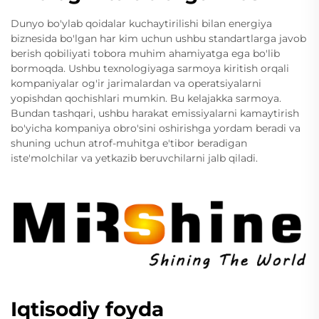
Dunyo bo'ylab qoidalar kuchaytirilishi bilan energiya
biznesida bo'lgan har kim uchun ushbu standartlarga javob
berish qobiliyati tobora muhim ahamiyatga ega bo'lib
bormoqda. Ushbu texnologiyaga sarmoya kiritish orqali
kompaniyalar og'ir jarimalardan va operatsiyalarni
yopishdan qochishlari mumkin. Bu kelajakka sarmoya.
Bundan tashqari, ushbu harakat emissiyalarni kamaytirish
bo'yicha kompaniya obro'sini oshirishga yordam beradi va
shuning uchun atrof-muhitga e'tibor beradigan
iste'molchilar va yetkazib beruvchilarni jalb qiladi.
Iqtisodiy foyda