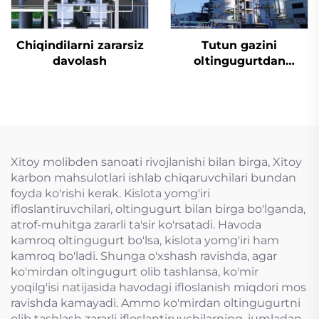
Chiqindilarni zararsiz
Tutun gazini
davolash
oltingugurtdan
tozalash
Xitoy molibden sanoati rivojlanishi bilan birga, Xitoy
karbon mahsulotlari ishlab chiqaruvchilari bundan
foyda ko'rishi kerak. Kislota yomg'iri
ifloslantiruvchilari, oltingugurt bilan birga bo'lganda,
atrof-muhitga zararli ta'sir ko'rsatadi. Havoda
kamroq oltingugurt bo'lsa, kislota yomg'iri ham
kamroq bo'ladi. Shunga o'xshash ravishda, agar
ko'mirdan oltingugurt olib tashlansa, ko'mir
yoqilg'isi natijasida havodagi ifloslanish miqdori mos
ravishda kamayadi. Ammo ko'mirdan oltingugurtni
olib tashlash zararli ifloslantiruvchilarning, jumladan,