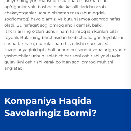
jarayonning yon mahsuloti sifatida biz astma bilan
og'riganlar yoki boshqa o'pka kasalliklaridan azob
chekayotganlar uchun nisbatan toza (shuningdek,
sog'lomroq) havo olamiz. Va butun jamoa osonroq nafas
oladi. Bu nafaqat sog'lomroq aholi demak, balki
ishchilarning o'zlari uchun ham kamroq ish kunlari bilan
foydali. Bularning barchasidan kelib chiqadigan foydalarni
sanoatlar ham, odamlar ham his qilishi mumkin. Va
zavodlar yaqinidagi aholi uchun bu, sanoat zonalariga yaqin
yashovchilar uchun ishlab chiqarishni oshirishi yoki uyda
qulaylikni oshirishi kerak bo'lgan sog'lomroq muhitni
anglatadi.
Kompaniya Haqida
Savolaringiz Bormi?