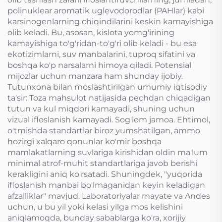
polinuklear aromatik uglevodorodlar (PAHlar) kabi
karsinogenlarning chiqindilarini keskin kamayishiga
olib keladi. Bu, asosan, kislota yomg'irining
kamayishiga to'g'ridan-to'g'ri olib keladi - bu esa
ekotizimlarni, suv manbalarini, tuproq sifatini va
boshqa ko'p narsalarni himoya qiladi. Potensial
mijozlar uchun manzara ham shunday ijobiy.
Tutunxona bilan moslashtirilgan umumiy iqtisodiy
ta'sir: Toza mahsulot natijasida pechdan chiqadigan
tutun va kul miqdori kamayadi, shuning uchun
vizual ifloslanish kamayadi. Sog'lom jamoa. Ehtimol,
o'tmishda standartlar biroz yumshatilgan, ammo
hozirgi xalqaro qonunlar ko'mir boshqa
mamlakatlarning suvlariga kirishidan oldin ma'lum
minimal atrof-muhit standartlariga javob berishi
kerakligini aniq ko'rsatadi. Shuningdek, "yuqorida
ifloslanish manbai bo'lmaganidan keyin keladigan
afzalliklar" mavjud. Laboratoriyalar mayate va Andes
uchun, u bu yil yoki kelasi yilga mos kelishini
aniqlamoqda, bunday sabablarga ko'ra, xorijiy