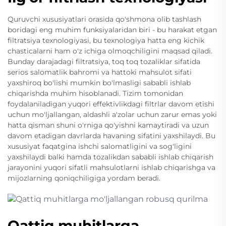
Quruvchi xususiyatlari orasida qo'shmona olib tashlash
boridagi eng muhim funksiyalaridan biri - bu harakat etgan
filtratsiya texnologiyasi, bu texnologiya hatta eng kichik
chasticalarni ham o'z ichiga olmoqchiligini maqsad qiladi.
Bunday darajadagi filtratsiya, toq toq tozaliklar sifatida
serios salomatlik bahromi va hattoki mahsulot sifati
yaxshiroq bo'lishi mumkin bo'lmasligi sababli ishlab
chiqarishda muhim hisoblanadi. Tizim tomonidan
foydalaniladigan yuqori effektivlikdagi filtrlar davom etishi
uchun mo'ljallangan, aldashli a'zolar uchun zarur emas yoki
hatta qisman shuni o'rniga qo'yishni kamaytiradi va uzun
davom etadigan davrlarda havaning sifatini yaxshilaydi. Bu
xususiyat faqatgina ishchi salomatligini va sog'ligini
yaxshilaydi balki hamda tozalikdan sababli ishlab chiqarish
jarayonini yuqori sifatli mahsulotlarni ishlab chiqarishga va
mijozlarning qoniqchiligiga yordam beradi.
Qattiq muhitlarga