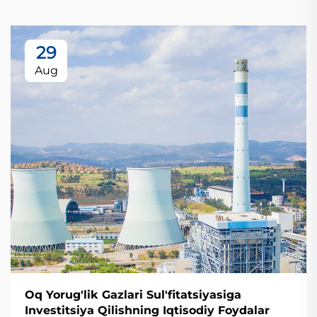
29
Aug
Oq Yorug'lik Gazlari Sul'fitatsiyasiga
Investitsiya Qilishning Iqtisodiy Foydalar