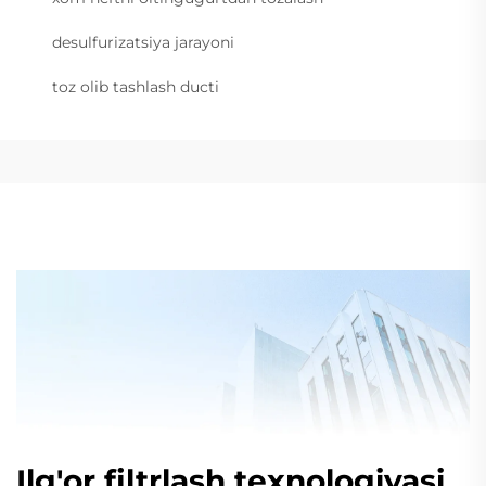
desulfurizatsiya jarayoni
toz olib tashlash ducti
Ilg'or filtrlash texnologiyasi