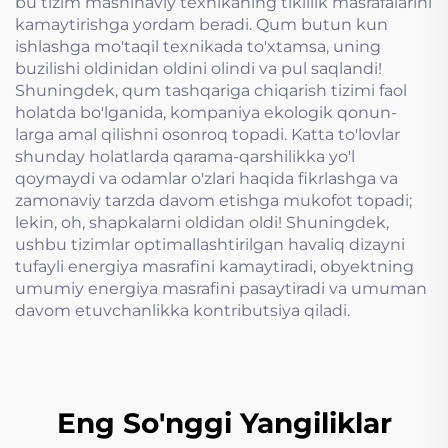
bu tizim mashinaviy texnikaning tikillik masrafalarini
kamaytirishga yordam beradi. Qum butun kun
ishlashga mo'taqil texnikada to'xtamsa, uning
buzilishi oldinidan oldini olindi va pul saqlandi!
Shuningdek, qum tashqariga chiqarish tizimi faol
holatda bo'lganida, kompaniya ekologik qonun-
larga amal qilishni osonroq topadi. Katta to'lovlar
shunday holatlarda qarama-qarshilikka yo'l
qoymaydi va odamlar o'zlari haqida fikrlashga va
zamonaviy tarzda davom etishga mukofot topadi;
lekin, oh, shapkalarni oldidan oldi! Shuningdek,
ushbu tizimlar optimallashtirilgan havaliq dizayni
tufayli energiya masrafini kamaytiradi, obyektning
umumiy energiya masrafini pasaytiradi va umuman
davom etuvchanlikka kontributsiya qiladi.
Eng So'nggi Yangiliklar