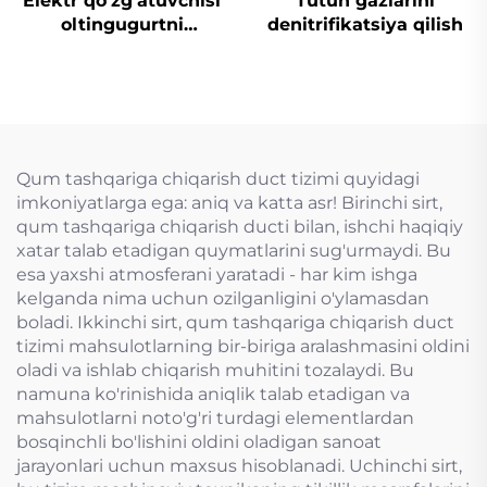
Elektr qo'zg'atuvchisi
Tutun gazlarini
oltingugurtni
denitrifikatsiya qilish
yo'qotish uchun
mo'ljallangan tiqin
valfi
Qum tashqariga chiqarish duct tizimi quyidagi
imkoniyatlarga ega: aniq va katta asr! Birinchi sirt,
qum tashqariga chiqarish ducti bilan, ishchi haqiqiy
xatar talab etadigan quymatlarini sug'urmaydi. Bu
esa yaxshi atmosferani yaratadi - har kim ishga
kelganda nima uchun ozilganligini o'ylamasdan
boladi. Ikkinchi sirt, qum tashqariga chiqarish duct
tizimi mahsulotlarning bir-biriga aralashmasini oldini
oladi va ishlab chiqarish muhitini tozalaydi. Bu
namuna ko'rinishida aniqlik talab etadigan va
mahsulotlarni noto'g'ri turdagi elementlardan
bosqinchli bo'lishini oldini oladigan sanoat
jarayonlari uchun maxsus hisoblanadi. Uchinchi sirt,