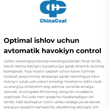
Optimal ishlov uchun
avtomatik havokiyn control
Ushbu texnologiya boshqa texnologiyalardan farqli bo'lib,
havoti ketma-ketligini joylashuviga qarab dinamik ravishda
boshqaradi. Toza holatni saqlash uchun kanal tizimida
tozalash jarayonining darajasiga qarab, texnologiya havo
noto'g'ri sulub yoki yetarli emasligi holatlarini oldini oladi
va energiya ishlatishini eng optimal ravishda amalga
oshiradi, shuningdek filtrlarning ishlayishi muddatini
uzaytiradi. Pul juda ham qisqacha hisoblanadigan ish
tartibi. Aqlli boshqaruv tizimi ushbu talabga javob beradi,
energiya xarajatini kamaytirib, obyektning ekologik izini