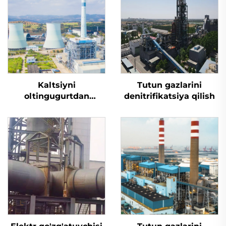
Kaltsiyni
Tutun gazlarini
oltingugurtdan
denitrifikatsiya qilish
tozalash