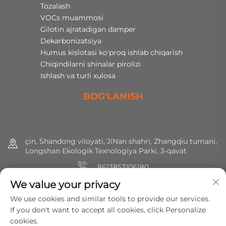
Tozalash
VOCs muammosi
Gilotin ajratadigan damper
Dekarbonizatsiya
Humus kislotasi ko'proq ishlab chiqarish
Chiqindilarni shinalar pirolizi
Ishlash va turli xulosa
BOG'LANISH
çin, Shandong viloyati, JiNan shahri, Zhangqiu tumani,
Longshan Ekologik Texnologiya Parki, 3-qavat
8613853106180
We value your privacy
+86 (0) 531 8891 0288
We use cookies and similar tools to provide our services.
[email protected]
If you don't want to accept all cookies, click Personalize
cookies.