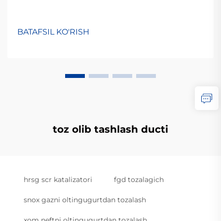
BATAFSIL KO'RISH
toz olib tashlash ducti
hrsg scr katalizatori
fgd tozalagich
snox gazni oltingugurtdan tozalash
xom neftni oltingugurtdan tozalash