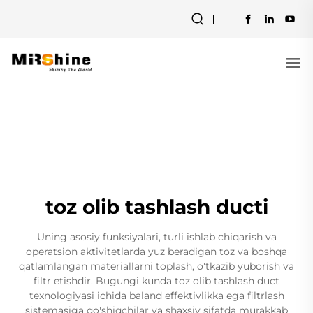
toz olib tashlash ducti
Uning asosiy funksiyalari, turli ishlab chiqarish va
operatsion aktivitetlarda yuz beradigan toz va boshqa
qatlamlangan materiallarni toplash, o'tkazib yuborish va
filtr etishdir. Bugungi kunda toz olib tashlash duct
texnologiyasi ichida baland effektivlikka ega filtrlash
sistemasiga qo'shiqchilar va shaxsiy sifatda murakkab