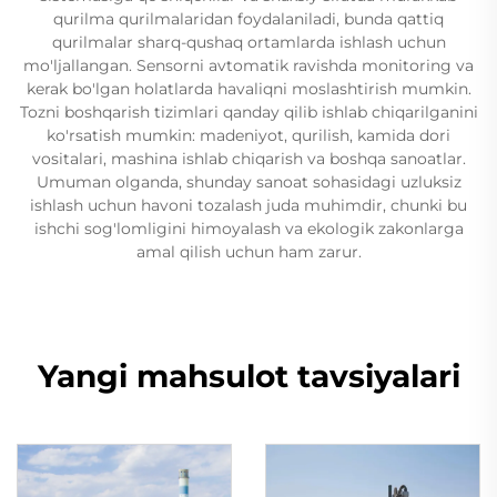
qurilma qurilmalaridan foydalaniladi, bunda qattiq
qurilmalar sharq-qushaq ortamlarda ishlash uchun
mo'ljallangan. Sensorni avtomatik ravishda monitoring va
kerak bo'lgan holatlarda havaliqni moslashtirish mumkin.
Tozni boshqarish tizimlari qanday qilib ishlab chiqarilganini
ko'rsatish mumkin: madeniyot, qurilish, kamida dori
vositalari, mashina ishlab chiqarish va boshqa sanoatlar.
Umuman olganda, shunday sanoat sohasidagi uzluksiz
ishlash uchun havoni tozalash juda muhimdir, chunki bu
ishchi sog'lomligini himoyalash va ekologik zakonlarga
amal qilish uchun ham zarur.
Yangi mahsulot tavsiyalari