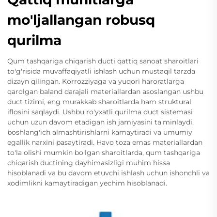
mo'ljallangan robusq
qurilma
Qum tashqariga chiqarish ducti qattiq sanoat sharoitlari
to'g'risida muvaffaqiyatli ishlash uchun mustaqil tarzda
dizayn qilingan. Korrozziyaga va yuqori haroratlarga
qarolgan baland darajali materiallardan asoslangan ushbu
duct tizimi, eng murakkab sharoitlarda ham struktural
iflosini saqlaydi. Ushbu ro'yxatli qurilma duct sistemasi
uchun uzun davom etadigan ish jamiyasini ta'minlaydi,
boshlang'ich almashtirishlarni kamaytiradi va umumiy
egallik narxini pasaytiradi. Havo toza emas materiallardan
to'la olishi mumkin bo'lgan sharoitlarda, qum tashqariga
chiqarish ductining dayhimasizligi muhim hissa
hisoblanadi va bu davom etuvchi ishlash uchun ishonchli va
xodimlikni kamaytiradigan yechim hisoblanadi.