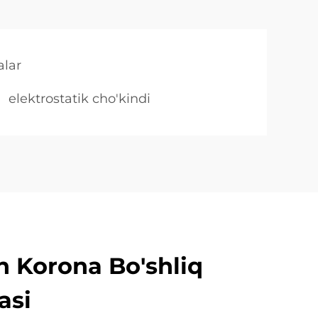
alar
elektrostatik cho'kindi
n Korona Bo'shliq
asi