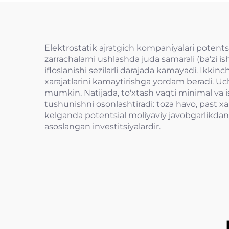
Elektrostatik ajratgich kompaniyalari potentsi
zarrachalarni ushlashda juda samarali (ba'zi is
ifloslanishi sezilarli darajada kamayadi. Ikki
xarajatlarini kamaytirishga yordam beradi. Uchi
mumkin. Natijada, to'xtash vaqti minimal va i
tushunishni osonlashtiradi: toza havo, past 
kelganda potentsial moliyaviy javobgarlikdan o
asoslangan investitsiyalardir.