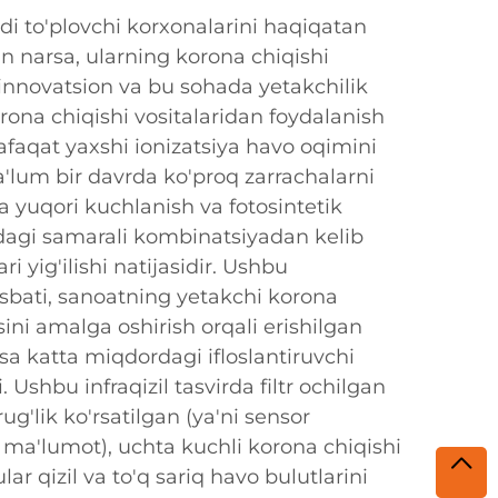
ndi to'plovchi korxonalarini haqiqatan
n narsa, ularning korona chiqishi
 innovatsion va bu sohada yetakchilik
orona chiqishi vositalaridan foydalanish
faqat yaxshi ionizatsiya havo oqimini
a'lum bir davrda ko'proq zarrachalarni
a yuqori kuchlanish va fotosintetik
idagi samarali kombinatsiyadan kelib
i yig'ilishi natijasidir. Ushbu
nisbati, sanoatning yetakchi korona
sini amalga oshirish orqali erishilgan
esa katta miqdordagi ifloslantiruvchi
 Ushbu infraqizil tasvirda filtr ochilgan
rug'lik ko'rsatilgan (ya'ni sensor
 ma'lumot), uchta kuchli korona chiqishi
lar qizil va to'q sariq havo bulutlarini