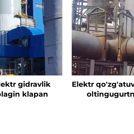
lektr gidravlik
Elektr qo'zg'atuv
plagin klapan
oltingugurtn
yo'qotish uc
mo'ljallangan t
valfi