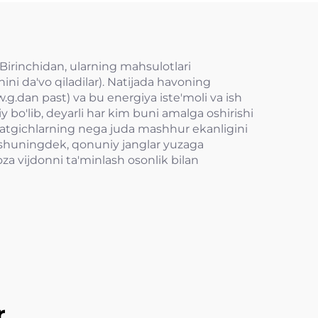
 Birinchidan, ularning mahsulotlari
ini da'vo qiladilar). Natijada havoning
w.g.dan past) va bu energiya iste'moli va ish
y bo'lib, deyarli har kim buni amalga oshirishi
ajratgichlarning nega juda mashhur ekanligini
 (shuningdek, qonuniy janglar yuzaga
oza vijdonni ta'minlash osonlik bilan
r