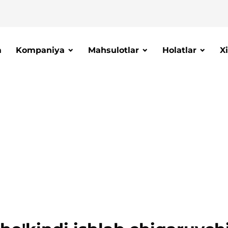
a
Kompaniya
Mahsulotlar
Holatlar
X