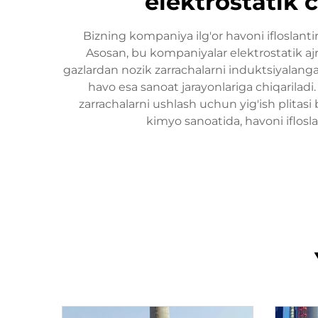
elektrostatik 
Bizning kompaniya ilg'or havoni ifloslantir
Asosan, bu kompaniyalar elektrostatik ajra
gazlardan nozik zarrachalarni induktsiyalanga
havo esa sanoat jarayonlariga chiqariladi
zarrachalarni ushlash uchun yig'ish plitasi
kimyo sanoatida, havoni iflosl