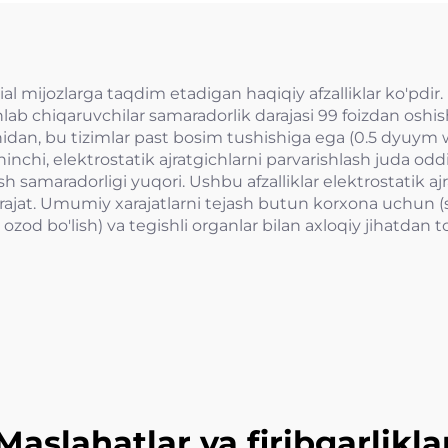
al mijozlarga taqdim etadigan haqiqiy afzalliklar ko'pdir.
hlab chiqaruvchilar samaradorlik darajasi 99 foizdan oshish
nchidan, bu tizimlar past bosim tushishiga ega (0.5 dyuym 
nchi, elektrostatik ajratgichlarni parvarishlash juda oddi
sh samaradorligi yuqori. Ushbu afzalliklar elektrostatik 
xarajat. Umumiy xarajatlarni tejash butun korxona uchun
zod bo'lish) va tegishli organlar bilan axloqiy jihatdan t
Maslahatlar va firibgarlikla