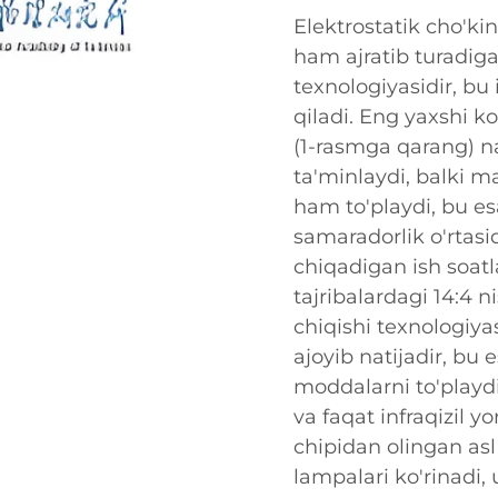
Elektrostatik cho'ki
ham ajratib turadiga
texnologiyasidir, bu
qiladi. Eng yaxshi k
(1-rasmga qarang) na
ta'minlaydi, balki m
ham to'playdi, bu es
samaradorlik o'rtas
chiqadigan ish soatlar
tajribalardagi 14:4 
chiqishi texnologiya
ajoyib natijadir, bu 
moddalarni to'playdi.
va faqat infraqizil yo
chipidan olingan asl
lampalari ko'rinadi, u