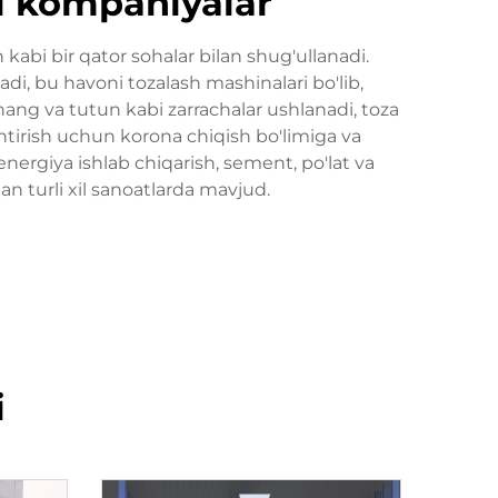
hi kompaniyalar
 kabi bir qator sohalar bilan shug'ullanadi.
adi, bu havoni tozalash mashinalari bo'lib,
hang va tutun kabi zarrachalar ushlanadi, toza
shtirish uchun korona chiqish bo'limiga va
energiya ishlab chiqarish, sement, po'lat va
n turli xil sanoatlarda mavjud.
i