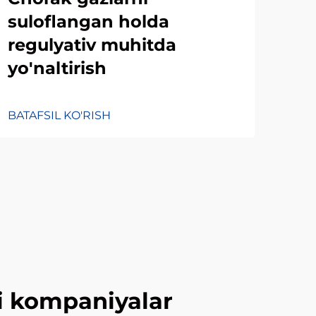
suloflangan holda
regulyativ muhitda
yo'naltirish
BATAFSIL KO'RISH
hi kompaniyalar