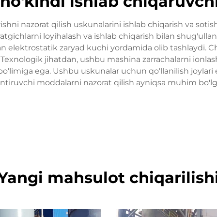
cho'kindi ishlab chiqaruvc
ishni nazorat qilish uskunalarini ishlab chiqarish va sotish
tgichlarni loyihalash va ishlab chiqarish bilan shug'ullan
n elektrostatik zaryad kuchi yordamida olib tashlaydi. C
. Texnologik jihatdan, ushbu mashina zarrachalarni ionla
 bo'limiga ega. Ushbu uskunalar uchun qo'llanilish joylari 
antiruvchi moddalarni nazorat qilish ayniqsa muhim bo'lga
Yangi mahsulot chiqarilish