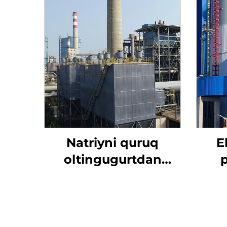
Natriyni quruq
E
oltingugurtdan
tozalash