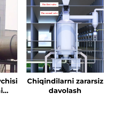
chisi
Chiqindilarni zararsiz
i
davolash
hun
iqin