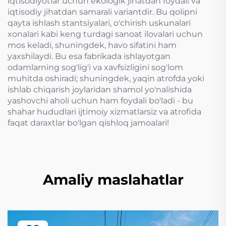
iqtisodiyotlar uchun ekologik jihatdan foydali va
iqtisodiy jihatdan samarali variantdir. Bu qolipni
qayta ishlash stantsiyalari, o'chirish uskunalari
xonalari kabi keng turdagi sanoat ilovalari uchun
mos keladi, shuningdek, havo sifatini ham
yaxshilaydi. Bu esa fabrikada ishlayotgan
odamlarning sog'lig'i va xavfsizligini sog'lom
muhitda oshiradi; shuningdek, yaqin atrofda yoki
ishlab chiqarish joylaridan shamol yo'nalishida
yashovchi aholi uchun ham foydali bo'ladi - bu
shahar hududlari ijtimoiy xizmatlarsiz va atrofida
faqat daraxtlar bo'lgan qishloq jamoalari!
Amaliy maslahatlar