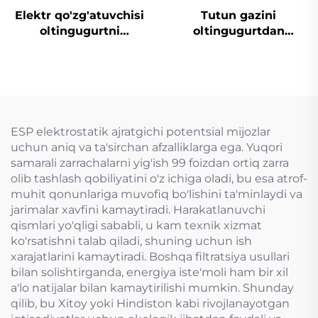
Elektr qo'zg'atuvchisi
Tutun gazini
oltingugurtni
oltingugurtdan
yo'qotish uchun
tozalash
mo'ljallangan tiqin
valfi
ESP elektrostatik ajratgichi potentsial mijozlar
uchun aniq va ta'sirchan afzalliklarga ega. Yuqori
samarali zarrachalarni yig'ish 99 foizdan ortiq zarra
olib tashlash qobiliyatini o'z ichiga oladi, bu esa atrof-
muhit qonunlariga muvofiq bo'lishini ta'minlaydi va
jarimalar xavfini kamaytiradi. Harakatlanuvchi
qismlari yo'qligi sababli, u kam texnik xizmat
ko'rsatishni talab qiladi, shuning uchun ish
xarajatlarini kamaytiradi. Boshqa filtratsiya usullari
bilan solishtirganda, energiya iste'moli ham bir xil
a'lo natijalar bilan kamaytirilishi mumkin. Shunday
qilib, bu Xitoy yoki Hindiston kabi rivojlanayotgan