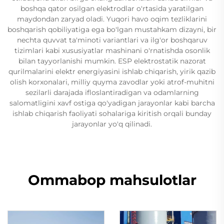
boshqa qator osilgan elektrodlar o'rtasida yaratilgan
maydondan zaryad oladi. Yuqori havo oqim tezliklarini
boshqarish qobiliyatiga ega bo'lgan mustahkam dizayni, bir
nechta quvvat ta'minoti variantlari va ilg'or boshqaruv
tizimlari kabi xususiyatlar mashinani o'rnatishda osonlik
bilan tayyorlanishi mumkin. ESP elektrostatik nazorat
qurilmalarini elektr energiyasini ishlab chiqarish, yirik qazib
olish korxonalari, milliy quyma zavodlar yoki atrof-muhitni
sezilarli darajada ifloslantiradigan va odamlarning
salomatligini xavf ostiga qo'yadigan jarayonlar kabi barcha
ishlab chiqarish faoliyati sohalariga kiritish orqali bunday
jarayonlar yo'q qilinadi.
Ommabop mahsulotlar