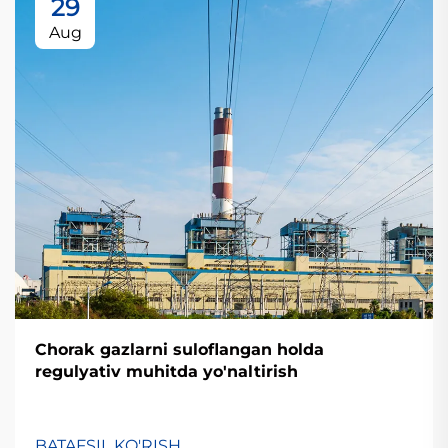
29
Aug
Chorak gazlarni suloflangan holda
regulyativ muhitda yo'naltirish
BATAFSIL KO'RISH