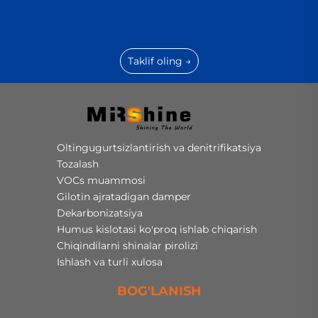
Taklif oling →
Oltingugurtsizlantirish va denitrifikatsiya
Tozalash
VOCs muammosi
Gilotin ajratadigan damper
Dekarbonizatsiya
Humus kislotasi ko'proq ishlab chiqarish
Chiqindilarni shinalar pirolizi
Ishlash va turli xulosa
BOG'LANISH