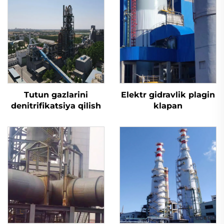
Tutun gazlarini
Elektr gidravlik plagin
denitrifikatsiya qilish
klapan