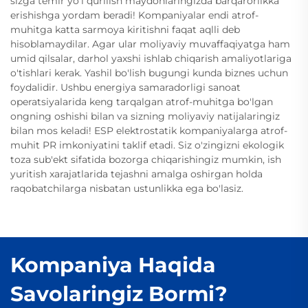
sizga temir yo'l qurilish maydonlaringizda barqarorlikka
erishishga yordam beradi! Kompaniyalar endi atrof-
muhitga katta sarmoya kiritishni faqat aqlli deb
hisoblamaydilar. Agar ular moliyaviy muvaffaqiyatga ham
umid qilsalar, darhol yaxshi ishlab chiqarish amaliyotlariga
o'tishlari kerak. Yashil bo'lish bugungi kunda biznes uchun
foydalidir. Ushbu energiya samaradorligi sanoat
operatsiyalarida keng tarqalgan atrof-muhitga bo'lgan
ongning oshishi bilan va sizning moliyaviy natijalaringiz
bilan mos keladi! ESP elektrostatik kompaniyalarga atrof-
muhit PR imkoniyatini taklif etadi. Siz o'zingizni ekologik
toza sub'ekt sifatida bozorga chiqarishingiz mumkin, ish
yuritish xarajatlarida tejashni amalga oshirgan holda
raqobatchilarga nisbatan ustunlikka ega bo'lasiz.
Kompaniya Haqida
Savolaringiz Bormi?