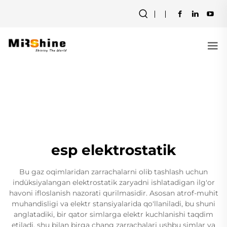
esp elektrostatik
Bu gaz oqimlaridan zarrachalarni olib tashlash uchun
indüksiyalangan elektrostatik zaryadni ishlatadigan ilg'or
havoni ifloslanish nazorati qurilmasidir. Asosan atrof-muhit
muhandisligi va elektr stansiyalarida qo'llaniladi, bu shuni
anglatadiki, bir qator simlarga elektr kuchlanishi taqdim
etiladi, shu bilan birga chang zarrachalari ushbu simlar va