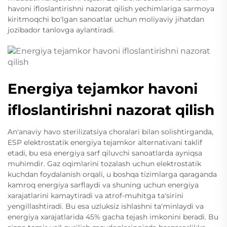
havoni ifloslantirishni nazorat qilish yechimlariga sarmoya
kiritmoqchi bo'lgan sanoatlar uchun moliyaviy jihatdan
jozibador tanlovga aylantiradi.
Energiya tejamkor havoni
ifloslantirishni nazorat qilish
An'anaviy havo sterilizatsiya choralari bilan solishtirganda,
ESP elektrostatik energiya tejamkor alternativani taklif
etadi, bu esa energiya sarf qiluvchi sanoatlarda ayniqsa
muhimdir. Gaz oqimlarini tozalash uchun elektrostatik
kuchdan foydalanish orqali, u boshqa tizimlarga qaraganda
kamroq energiya sarflaydi va shuning uchun energiya
xarajatlarini kamaytiradi va atrof-muhitga ta'sirini
yengillashtiradi. Bu esa uzluksiz ishlashni ta'minlaydi va
energiya xarajatlarida 45% gacha tejash imkonini beradi. Bu