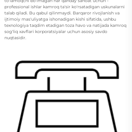
to'lamoqchi bo'lmagan har qanday sanoat uchun -
professional ishlar kamroq ta'sir ko'rsatadigan uskunalarni
talab qiladi. Bu qabul qilinmaydi. Barqaror rivojlanish va
ijtimoiy mas'uliyatga ishonadigan kishi sifatida, ushbu
texnologiya taqdim etadigan toza havo va natijada kamroq
sog'liq xavflari korporatsiyalar uchun asosiy savdo
nuqtasidir.