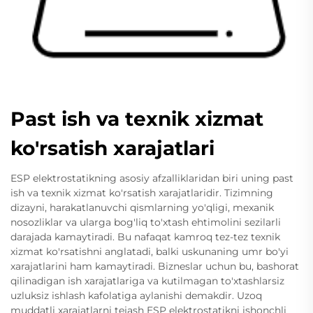
Past ish va texnik xizmat
ko'rsatish xarajatlari
ESP elektrostatikning asosiy afzalliklaridan biri uning past
ish va texnik xizmat ko'rsatish xarajatlaridir. Tizimning
dizayni, harakatlanuvchi qismlarning yo'qligi, mexanik
nosozliklar va ularga bog'liq to'xtash ehtimolini sezilarli
darajada kamaytiradi. Bu nafaqat kamroq tez-tez texnik
xizmat ko'rsatishni anglatadi, balki uskunaning umr bo'yi
xarajatlarini ham kamaytiradi. Bizneslar uchun bu, bashorat
qilinadigan ish xarajatlariga va kutilmagan to'xtashlarsiz
uzluksiz ishlash kafolatiga aylanishi demakdir. Uzoq
muddatli xarajatlarni tejash ESP elektrostatikni ishonchli