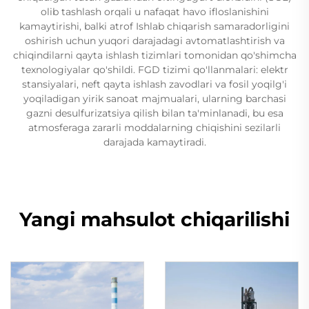
olib tashlash orqali u nafaqat havo ifloslanishini
kamaytirishi, balki atrof Ishlab chiqarish samaradorligini
oshirish uchun yuqori darajadagi avtomatlashtirish va
chiqindilarni qayta ishlash tizimlari tomonidan qo'shimcha
texnologiyalar qo'shildi. FGD tizimi qo'llanmalari: elektr
stansiyalari, neft qayta ishlash zavodlari va fosil yoqilg'i
yoqiladigan yirik sanoat majmualari, ularning barchasi
gazni desulfurizatsiya qilish bilan ta'minlanadi, bu esa
atmosferaga zararli moddalarning chiqishini sezilarli
darajada kamaytiradi.
Yangi mahsulot chiqarilishi