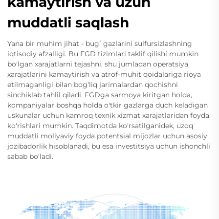
kamaytirish va uzun
muddatli saqlash
Yana bir muhim jihat - bugʻ gazlarini sulfursizlashning
iqtisodiy afzalligi. Bu FGD tizimlari taklif qilishi mumkin
bo'lgan xarajatlarni tejashni, shu jumladan operatsiya
xarajatlarini kamaytirish va atrof-muhit qoidalariga rioya
etilmaganligi bilan bog'liq jarimalardan qochishni
sinchiklab tahlil qiladi. FGDga sarmoya kiritgan holda,
kompaniyalar boshqa holda o'tkir gazlarga duch keladigan
uskunalar uchun kamroq texnik xizmat xarajatlaridan foyda
ko'rishlari mumkin. Taqdimotda ko'rsatilganidek, uzoq
muddatli moliyaviy foyda potentsial mijozlar uchun asosiy
jozibadorlik hisoblanadi, bu esa investitsiya uchun ishonchli
sabab bo'ladi.