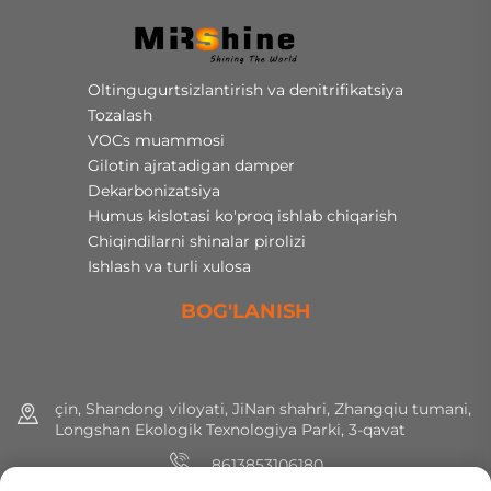
Oltingugurtsizlantirish va denitrifikatsiya
Tozalash
VOCs muammosi
Gilotin ajratadigan damper
Dekarbonizatsiya
Humus kislotasi ko'proq ishlab chiqarish
Chiqindilarni shinalar pirolizi
Ishlash va turli xulosa
BOG'LANISH
çin, Shandong viloyati, JiNan shahri, Zhangqiu tumani,
Longshan Ekologik Texnologiya Parki, 3-qavat
8613853106180