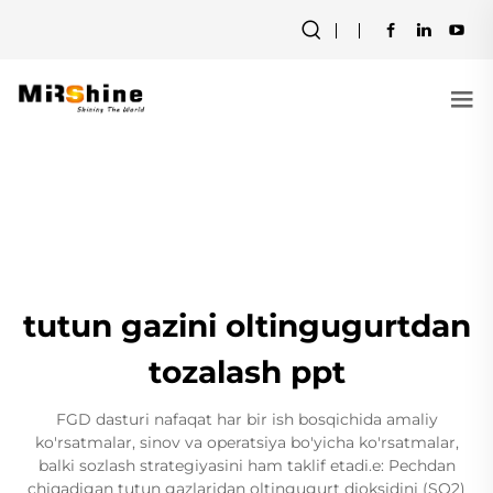
tutun gazini oltingugurtdan
tozalash ppt
FGD dasturi nafaqat har bir ish bosqichida amaliy
ko'rsatmalar, sinov va operatsiya bo'yicha ko'rsatmalar,
balki sozlash strategiyasini ham taklif etadi.e: Pechdan
chiqadigan tutun gazlaridan oltingugurt dioksidini (SO2)