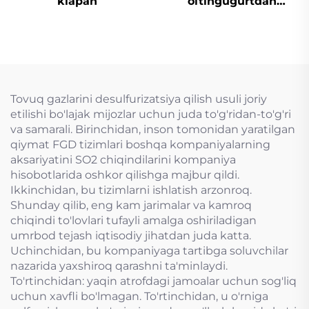
klapan
oltingugurtdan
tozalash
Tovuq gazlarini desulfurizatsiya qilish usuli joriy
etilishi bo'lajak mijozlar uchun juda to'g'ridan-to'g'ri
va samarali. Birinchidan, inson tomonidan yaratilgan
qiymat FGD tizimlari boshqa kompaniyalarning
aksariyatini SO2 chiqindilarini kompaniya
hisobotlarida oshkor qilishga majbur qildi.
Ikkinchidan, bu tizimlarni ishlatish arzonroq.
Shunday qilib, eng kam jarimalar va kamroq
chiqindi to'lovlari tufayli amalga oshiriladigan
umrbod tejash iqtisodiy jihatdan juda katta.
Uchinchidan, bu kompaniyaga tartibga soluvchilar
nazarida yaxshiroq qarashni ta'minlaydi.
To'rtinchidan: yaqin atrofdagi jamoalar uchun sog'liq
uchun xavfli bo'lmagan. To'rtinchidan, u o'rniga