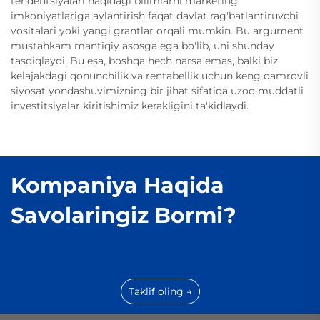
tendentsiyalari haqidagi bilimlarni marketing
imkoniyatlariga aylantirish faqat davlat rag'batlantiruvchi
vositalari yoki yangi grantlar orqali mumkin. Bu argument
mustahkam mantiqiy asosga ega bo'lib, uni shunday
tasdiqlaydi. Bu esa, boshqa hech narsa emas, balki biz
kelajakdagi qonunchilik va rentabellik uchun keng qamrovli
siyosat yondashuvimizning bir jihat sifatida uzoq muddatli
investitsiyalar kiritishimiz kerakligini ta'kidlaydi.
Kompaniya Haqida
Savolaringiz Bormi?
Taklif oling →