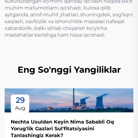
sulfursizlangan ko'mirni qanday qo'llash haqida ba'zi
muhim ma'lumotlarni qo'shadi. Xulosa qilib
aytganda, atrof-muhit jihatlari, shuningdek, sog'liqni
saqlash, xavfsizlik va ishonchlilik masalasi nafaqat
xabardorlik, balki ishlab chiqarish bo'yicha
maslahatlar berishga ham hissa qo'shadi.
Eng So'nggi Yangiliklar
29
Aug
Nechta Usuldan Keyin Nima Sababli Oq
Yorug'lik Gazlari Sul'fitatsiyasini
Tanlashingiz Kerak?