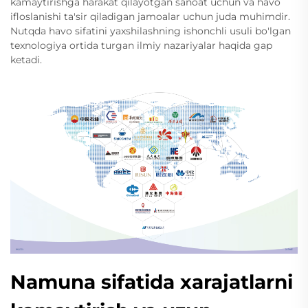
kamaytirishga harakat qilayotgan sanoat uchun va havo
ifloslanishi ta'sir qiladigan jamoalar uchun juda muhimdir.
Nutqda havo sifatini yaxshilashning ishonchli usuli bo'lgan
texnologiya ortida turgan ilmiy nazariyalar haqida gap
ketadi.
Namuna sifatida xarajatlarni