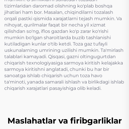
tizimlaridan daromad olishning ko'plab boshqa
jihatlari ham bor. Masalan, chiqindilarni tozalash
orqali pastki qismida xarajatlarni tejash mumkin. Va
nihoyat, qurilmalar faqat bir necha yil xizmat
qilishdan so'ng, iflos gazdan ko'p zarar ko'rishi
mumkin bo'lgan sharoitlarda buzib tashlanishi
kutiladigan kunlar o'tib ketdi. Toza gaz tufayli
uskunalarning umrining uzilishi mumkin. Ta'mirlash
talablari kamayadi. Qisqasi, gazni oltingugurtdan
chiqarish texnologiyasiga sarmoya kiritish kelajakka
sarmoya kiritishni anglatadi, chunki bu har bir
sanoatga ishlab chiqarish uchun toza havo
ta'minoti, yanada samarali ishlash va birlikdagi ishlab
chiqarish xarajatlari pasayishiga olib keladi.
Maslahatlar va firibgarliklar