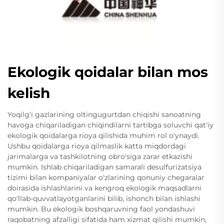
Ekologik qoidalar bilan mos
kelish
Yoqilg'i gazlarining oltingugurtdan chiqishi sanoatning
havoga chiqariladigan chiqindilarni tartibga soluvchi qat'iy
ekologik qoidalarga rioya qilishida muhim rol o'ynaydi.
Ushbu qoidalarga rioya qilmaslik katta miqdordagi
jarimalarga va tashkilotning obro'siga zarar etkazishi
mumkin. Ishlab chiqariladigan samarali desulfurizatsiya
tizimi bilan kompaniyalar o'zlarining qonuniy chegaralar
doirasida ishlashlarini va kengroq ekologik maqsadlarni
qo'llab-quvvatlayotganlarini bilib, ishonch bilan ishlashi
mumkin. Bu ekologik boshqaruvning faol yondashuvi
raqobatning afzalligi sifatida ham xizmat qilishi mumkin,