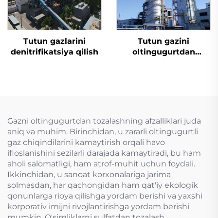
Tutun gazlarini
Tutun gazini
denitrifikatsiya qilish
oltingugurtdan
tozalash
Gazni oltingugurtdan tozalashning afzalliklari juda
aniq va muhim. Birinchidan, u zararli oltingugurtli
gaz chiqindilarini kamaytirish orqali havo
ifloslanishini sezilarli darajada kamaytiradi, bu ham
aholi salomatligi, ham atrof-muhit uchun foydali.
Ikkinchidan, u sanoat korxonalariga jarima
solmasdan, har qachongidan ham qat'iy ekologik
qonunlarga rioya qilishga yordam berishi va yaxshi
korporativ imijni rivojlantirishga yordam berishi
mumkin. O'simliklarni sulfatdan tozalash