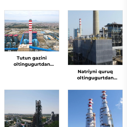
Tutun gazini
oltingugurtdan
tozalash
Natriyni quruq
oltingugurtdan
tozalash