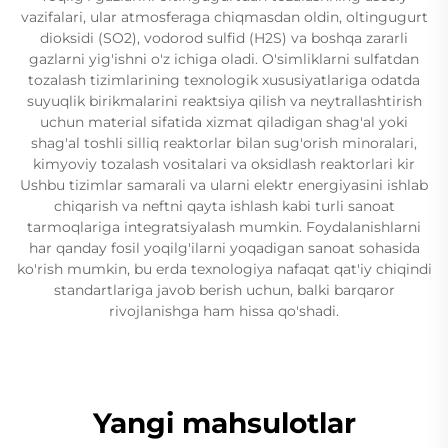
vazifalari, ular atmosferaga chiqmasdan oldin, oltingugurt
dioksidi (SO2), vodorod sulfid (H2S) va boshqa zararli
gazlarni yig'ishni o'z ichiga oladi. O'simliklarni sulfatdan
tozalash tizimlarining texnologik xususiyatlariga odatda
suyuqlik birikmalarini reaktsiya qilish va neytrallashtirish
uchun material sifatida xizmat qiladigan shag'al yoki
shag'al toshli silliq reaktorlar bilan sug'orish minoralari,
kimyoviy tozalash vositalari va oksidlash reaktorlari kir
Ushbu tizimlar samarali va ularni elektr energiyasini ishlab
chiqarish va neftni qayta ishlash kabi turli sanoat
tarmoqlariga integratsiyalash mumkin. Foydalanishlarni
har qanday fosil yoqilg'ilarni yoqadigan sanoat sohasida
ko'rish mumkin, bu erda texnologiya nafaqat qat'iy chiqindi
standartlariga javob berish uchun, balki barqaror
rivojlanishga ham hissa qo'shadi.
Yangi mahsulotlar