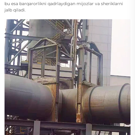
bu esa barqarorlikni qadrlaydigan mijozlar va sheriklarni
jalb qiladi.