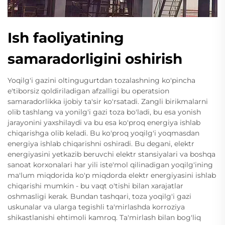
Ish faoliyatining
samaradorligini oshirish
Yoqilg'i gazini oltingugurtdan tozalashning ko'pincha
e'tiborsiz qoldiriladigan afzalligi bu operatsion
samaradorlikka ijobiy ta'sir ko'rsatadi. Zangli birikmalarni
olib tashlang va yonilg'i gazi toza bo'ladi, bu esa yonish
jarayonini yaxshilaydi va bu esa ko'proq energiya ishlab
chiqarishga olib keladi. Bu ko'proq yoqilg'i yoqmasdan
energiya ishlab chiqarishni oshiradi. Bu degani, elektr
energiyasini yetkazib beruvchi elektr stansiyalari va boshqa
sanoat korxonalari har yili iste'mol qilinadigan yoqilg'ining
ma'lum miqdorida ko'p miqdorda elektr energiyasini ishlab
chiqarishi mumkin - bu vaqt o'tishi bilan xarajatlar
oshmasligi kerak. Bundan tashqari, toza yoqilg'i gazi
uskunalar va ularga tegishli ta'mirlashda korroziya
shikastlanishi ehtimoli kamroq. Ta'mirlash bilan bog'liq