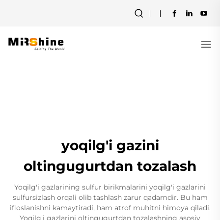
yoqilg'i gazini
oltingugurtdan tozalash
Yoqilg'i gazlarining sulfur birikmalarini yoqilg'i gazlarini
sulfursizlash orqali olib tashlash zarur qadamdir. Bu ham
ifloslanishni kamaytiradi, ham atrof muhitni himoya qiladi.
Yoqilg'i gazlarini oltingugurtdan tozalashning asosiy