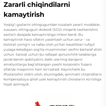
Zararli chiqindilarni
kamaytirish
Yoqilg'i gazlarini oltingugurtdan tozalash zararli moddalar,
xususan, oltingugurt dioksidi (SO2) chiqarib tashlanishini
sezilarli darajada kamaytirishga imkon berdi. Bu
kamaytirish havo sifatini yaxshilash uchun zarur - va
kislotali yomg'ir va nafas olish yo'llari kasalliklari tufayli
yuzaga keladigan sog'liq muammolari xavfini bartaraf etish
uchun. Sanoat uchun bu nafaqat qonunchilik talablariga
javob berish qobiliyatini, balki ularning barqaror
amaliyotlarga bag'ishlangan yaxshi korporativ fuqaro
sifatida maqomini ham ko'rsatadi. Keyinchalik bu
ifloslanishni oldini olish, shuningdek, qimmatli chiqindilarni
kompensatsiya qilish yoki kamaytirish choralarini ko'rishga
hojat qolmaydi.