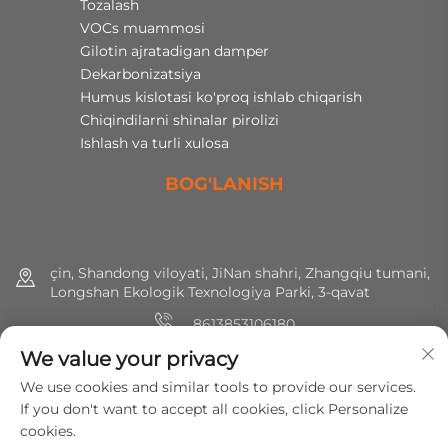
Tozalash
VOCs muammosi
Gilotin ajratadigan damper
Dekarbonizatsiya
Humus kislotasi ko'proq ishlab chiqarish
Chiqindilarni shinalar pirolizi
Ishlash va turli xulosa
BOG'LANISH
çin, Shandong viloyati, JiNan shahri, Zhangqiu tumani,
Longshan Ekologik Texnologiya Parki, 3-qavat
8613853106180
We value your privacy
+86 (0) 531 8891 0288
We use cookies and similar tools to provide our services.
[email protected]
If you don't want to accept all cookies, click Personalize
cookies.