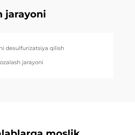
h jarayoni
ni desulfurizatsiya qilish
tozalash jarayoni
alablarga moslik