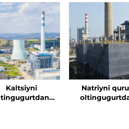
Kaltsiyni
Natriyni qur
ltingugurtdan
oltingugurtd
tozalash
tozalash