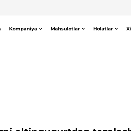
a
Kompaniya
Mahsulotlar
Holatlar
X