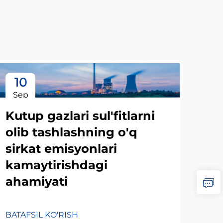
10
1
Sep
Se
Kutup gazlari sul'fitlarni
olib tashlashning o'q
sirkat emisyonlari
kamaytirishdagi
ahamiyati
BATAFSIL KO'RISH