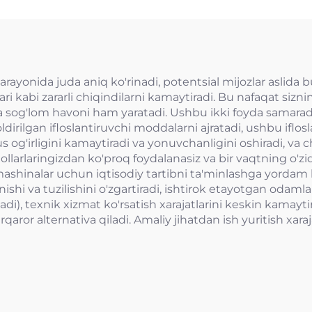
a jarayonida juda aniq ko'rinadi, potentsial mijozlar asl
ari kabi zararli chiqindilarni kamaytiradi. Bu nafaqat sizni
og'lom havoni ham yaratadi. Ushbu ikki foyda samaradorlik
oldirilgan ifloslantiruvchi moddalarni ajratadi, ushbu if
 og'irligini kamaytiradi va yonuvchanligini oshiradi, va 
ollarlaringizdan ko'proq foydalanasiz va bir vaqtning o'zida
i mashinalar uchun iqtisodiy tartibni ta'minlashga yordam
inishi va tuzilishini o'zgartiradi, ishtirok etayotgan odamla
di), texnik xizmat ko'rsatish xarajatlarini keskin kamayt
qaror alternativa qiladi. Amaliy jihatdan ish yuritish xaraj