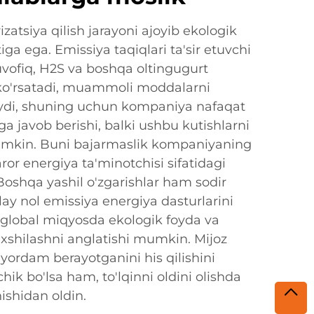
izatsiya qilish jarayoni ajoyib ekologik
ga ega. Emissiya taqiqlari ta'sir etuvchi
uvofiq, H2S va boshqa oltingugurt
r ko'rsatadi, muammoli moddalarni
aydi, shuning uchun kompaniya nafaqat
ga javob berishi, balki ushbu kutishlarni
mumkin. Buni bajarmaslik kompaniyaning
ror energiya ta'minotchisi sifatidagi
 Boshqa yashil o'zgarishlar ham sodir
nlay nol emissiya energiya dasturlarini
 global miqyosda ekologik foyda va
axshilashni anglatishi mumkin. Mijoz
g yordam berayotganini his qilishini
chik bo'lsa ham, to'lqinni oldini olishda
nishidan oldin.