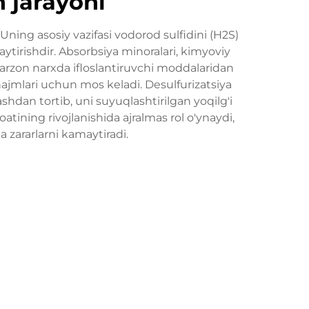
h jarayoni
 Uning asosiy vazifasi vodorod sulfidini (H2S)
aytirishdir. Absorbsiya minoralari, kimyoviy
i arzon narxda ifloslantiruvchi moddalaridan
hajmlari uchun mos keladi. Desulfurizatsiya
ashdan tortib, uni suyuqlashtirilgan yoqilg'i
oatining rivojlanishida ajralmas rol o'ynaydi,
a zararlarni kamaytiradi.