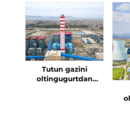
Tutun gazini
oltingugurtdan
tozalash
o