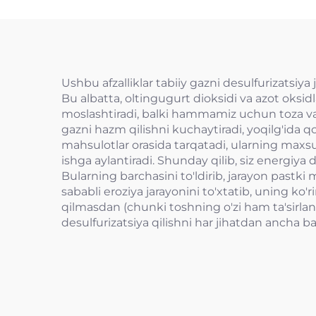
Ushbu afzalliklar tabiiy gazni desulfurizatsiy
Bu albatta, oltingugurt dioksidi va azot oksidl
moslashtiradi, balki hammamiz uchun toza va s
gazni hazm qilishni kuchaytiradi, yoqilg'ida q
mahsulotlar orasida tarqatadi, ularning maxsus
ishga aylantiradi. Shunday qilib, siz energiya d
Bularning barchasini to'ldirib, jarayon pastk
sababli eroziya jarayonini to'xtatib, uning ko'r
qilmasdan (chunki toshning o'zi ham ta'sirlana
desulfurizatsiya qilishni har jihatdan ancha bar