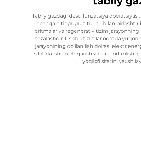
tabiiy ga
Tabiiy gazdagi desulfurizatsiya operatsiyasi,
boshqa oltingugurt turlari bilan birlashtir
eritmalar va regenerativ tizim jarayonning 
tozalashdir. Ushbu tizimlar odatda yuqori 
jarayonining qo'llanilish doirasi elektr ene
sifatida ishlab chiqarish va eksport qilishga
yoqilg'i sifatini yaxshi