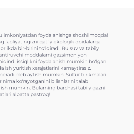
ida bu imkoniyatdan foydalanishga shoshilmoqda!
ng faoliyatingizni qat'iy ekologik qoidalarga
da bir-birini to'ldiradi. Bu suv va tabiiy
loslantiruvchi moddalarni gazsimon yon
chiqindi issiqlikni foydalanish mumkin bo'lgan
 ish yuritish xarajatlarini kamaytirasiz.
 beradi, deb aytish mumkin. Sulfur birikmalari
r nima ko'rayotganini bilishlarini talab
irish mumkin. Bularning barchasi tabiiy gazni
atlari albatta pastroq!