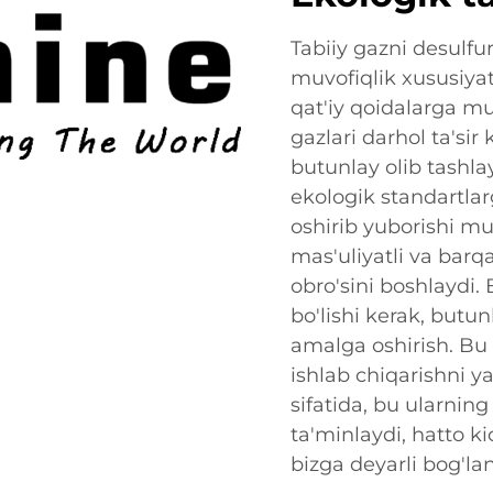
Tabiiy gazni desulfur
muvofiqlik xususiyati
qat'iy qoidalarga m
gazlari darhol ta'si
butunlay olib tashl
ekologik standartlar
oshirib yuborishi 
mas'uliyatli va barqa
obro'sini boshlaydi.
bo'lishi kerak, butu
amalga oshirish. Bu
ishlab chiqarishni y
sifatida, bu ularnin
ta'minlaydi, hatto ki
bizga deyarli bog'la