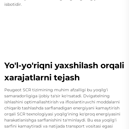
isbotidir.
Yo'l-yo'riqni yaxshilash orqali
xarajatlarni tejash
Peugeot SCR tizimining muhim afzalligi bu yoqilg'i
samaradorligiga ijobiy ta'sir ko'rsatadi. Dvigatelning
ishlashini optimallashtirish va ifloslantiruvchi moddalarni
chiqarib tashlashda sarflanadigan energiyani kamaytirish
orqali SCR texnologiyasi yoqilg'ining ko'proq energiyasini
harakatlanishga sarflanishini ta'minlaydi. Bu esa yoqilg'i
sarfini kamaytiradi va natijada transport vositasi egasi