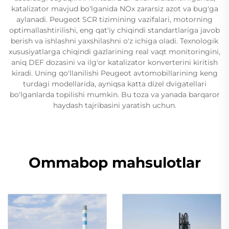
katalizator mavjud bo'lganida NOx zararsiz azot va bug'ga
aylanadi. Peugeot SCR tizimining vazifalari, motorning
optimallashtirilishi, eng qat'iy chiqindi standartlariga javob
berish va ishlashni yaxshilashni o'z ichiga oladi. Texnologik
xususiyatlarga chiqindi gazlarining real vaqt monitoringini,
aniq DEF dozasini va ilg'or katalizator konverterini kiritish
kiradi. Uning qo'llanilishi Peugeot avtomobillarining keng
turdagi modellarida, ayniqsa katta dizel dvigatellari
bo'lganlarda topilishi mumkin. Bu toza va yanada barqaror
haydash tajribasini yaratish uchun.
Ommabop mahsulotlar