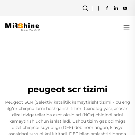
peugeot scr tizimi
Peugeot SCR (Selektiv katalitik kamaytirish) tizimi - bu eng
ilg'or chiqindilarni boshqarish tizimi texnologiyasi, asosan
dizel dvigatellarida azot oksidlari (NOx) chiqindilarini
kamaytirish uchun ishlatiladi. Ushbu tizim gaz oqimiga
dizel chiqindi suyuqligi (DEF) deb nomlangan, klavye
asosidagi suyuqlikni kiritadi. DEF bilan aralashtirilganda,