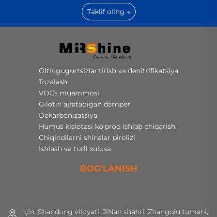
Taklif oling →
Oltingugurtsizlantirish va denitrifikatsiya
Tozalash
VOCs muammosi
Gilotin ajratadigan damper
Dekarbonizatsiya
Humus kislotasi ko'proq ishlab chiqarish
Chiqindilarni shinalar pirolizi
Ishlash va turli xulosa
BOG'LANISH
çin, Shandong viloyati, JiNan shahri, Zhangqiu tumani,