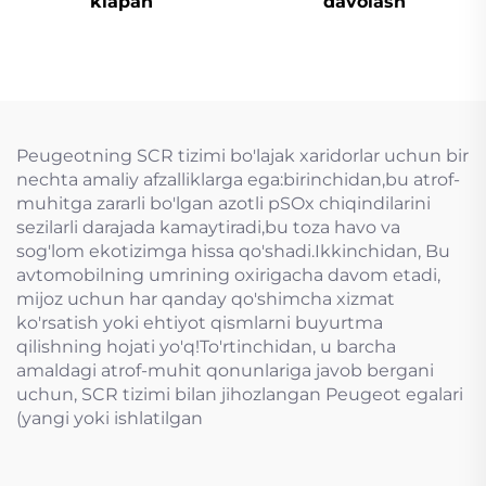
klapan
davolash
Peugeotning SCR tizimi bo'lajak xaridorlar uchun bir
nechta amaliy afzalliklarga ega:birinchidan,bu atrof-
muhitga zararli bo'lgan azotli pSOx chiqindilarini
sezilarli darajada kamaytiradi,bu toza havo va
sog'lom ekotizimga hissa qo'shadi.Ikkinchidan, Bu
avtomobilning umrining oxirigacha davom etadi,
mijoz uchun har qanday qo'shimcha xizmat
ko'rsatish yoki ehtiyot qismlarni buyurtma
qilishning hojati yo'q!To'rtinchidan, u barcha
amaldagi atrof-muhit qonunlariga javob bergani
uchun, SCR tizimi bilan jihozlangan Peugeot egalari
(yangi yoki ishlatilgan