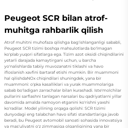
Peugeot SCR bilan atrof-
muhitga rahbarlik qilish
Atrof muhitni muhofaza qilishga bag'ishlanganligi sababli,
Peugeot SCR tizimi boshqa mahsulotlarda bo'lmagan
ko'plab yuqori sifatlarga ega. Tizim azot oksidi chiqindilarini
yetarli darajada kamaytirgani uchun, u barcha
yo'nalishlarda tabiiy muvozanatni tiklashi va havo
ifloslanish xavfini bartaraf etishi mumkin. Bir muammoni
hal qilishdaNOx chiqindilari shuningdek, yana bir
muammoni: o'pka kasalliklari va yurak muammolariga
sabab bo'ladigan zarrachalar bilan kurashadi. Iste'molchilar
pullarini sarflashni tanlagan narsalari bu qadriyatlarni yillar
davomida amalda namoyon etganini ko'rishni yaxshi
ko'radilar. Model yilining orqaga qolishi: SCR tizimi
dunyodagi eng talabchan havo sifati standartlariga javob
beradi, bu Peugeot avtomobil sanoati sohasida innovatsiya
va mas'uliyatni o'z zimmasiga olganligining yana bir