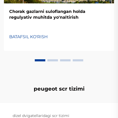
Chorak gazlarni suloflangan holda
regulyativ muhitda yo'naltirish
BATAFSIL KO'RISH
peugeot scr tizimi
dizel dvigatellaridagi scr tizimi