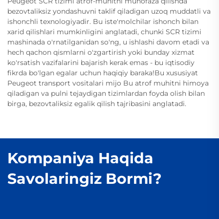
Peugeot SCR tizimi atrof-muhitni muhofaza qilishda
bezovtaliksiz yondashuvni taklif qiladigan uzoq muddatli va
ishonchli texnologiyadir. Bu iste'molchilar ishonch bilan
xarid qilishlari mumkinligini anglatadi, chunki SCR tizimi
mashinada o'rnatilganidan so'ng, u ishlashi davom etadi va
hech qachon qismlarni o'zgartirish yoki bunday xizmat
ko'rsatish vazifalarini bajarish kerak emas - bu iqtisodiy
fikrda bo'lgan egalar uchun haqiqiy baraka!Bu xususiyat
Peugeot transport vositalari mijo Bu atrof muhitni himoya
qiladigan va pulni tejaydigan tizimlardan foyda olish bilan
birga, bezovtaliksiz egalik qilish tajribasini anglatadi.
Kompaniya Haqida
Savolaringiz Bormi?