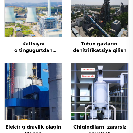
Kaltsiyni
Tutun gazlarini
oltingugurtdan
denitrifikatsiya qilish
tozalash
Elektr gidravlik plagin
Chiqindilarni zararsiz