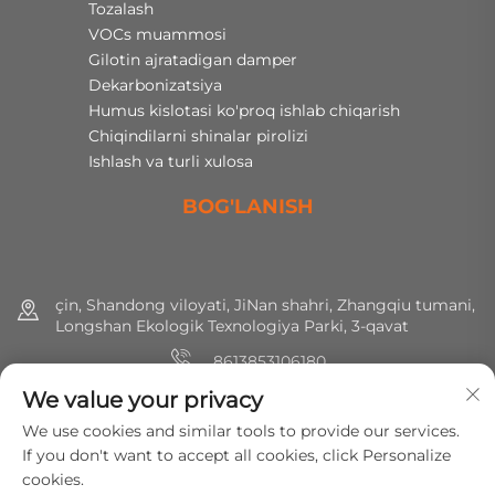
Tozalash
VOCs muammosi
Gilotin ajratadigan damper
Dekarbonizatsiya
Humus kislotasi ko'proq ishlab chiqarish
Chiqindilarni shinalar pirolizi
Ishlash va turli xulosa
BOG'LANISH
çin, Shandong viloyati, JiNan shahri, Zhangqiu tumani,
Longshan Ekologik Texnologiya Parki, 3-qavat
8613853106180
We value your privacy
+86 (0) 531 8891 0288
We use cookies and similar tools to provide our services.
[email protected]
If you don't want to accept all cookies, click Personalize
cookies.