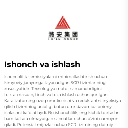
Ishonch va ishlash
Ishonchlilik - emissiyalarni minimallashtirish uchun
kimyoviy jarayonga tayanadigan SCR tizimlarining
xususiyatidir. Texnologiya motor samaradorligini
to'xtatmasdan, tinch va toza ishlash uchun qurilgan.
Katalizatorning uzoq umr ko'rishi va reduktantni inyeksiya
qilish tizimining aniqligi butun umr davomida doimiy
ishlashni kafolatlaydi. Bu ishonchlilik, eng kichik to'xtashni
ham ko'tara olmaydigan sanoatlar uchun o'zini namoyon
qiladi. Potensial mijozlar uchun SCR tizimining doimiy