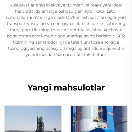
xususiyatlar aniq in'ektsiya tizimlari va reaksiyani ideal
haroratlarda amalga oshiradigan ilg'or katalizator
materiallarini o'z ichiga oladi. Qo'llanilish sohalari og'ir yukli
transport vositalari va energiya ishlab chiqarish kabi keng
tarqalgan. Ularning maqsadi doimiy ravishda kuchayib
borayotgan atrof-muhit qonunlariga javob berishdir. SCR
tizimining samaradorligi va ta'siri uni toza energiya
texnologiyasining asosiy qismiga aylantirdi. Bu quvvatni
yo'qotmasdan barqarorlikni taklif etadi.
Yangi mahsulotlar