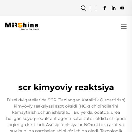
scr kimyoviy reaktsiya
Dizel dvigatellarida SCR (Tanlangan Katalitik Qisqartirish)
kimyoviy reaksiyasi azot oksidi (NOx) chiqindilarini
kamaytirish uchun ishlatiladi. Bu yerda, odatda, urea
bo'lgan suyuq-reduktant agenti katalizator oldida chiqindi
oqimiga kiritiladi. Asosiy funksiyalar NOx ni toza azot va
suv bug'iga parchalanishini o'z ichiga oladi. Texnologik