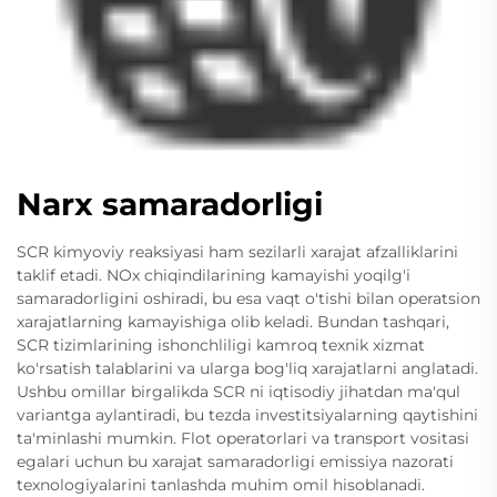
Narx samaradorligi
SCR kimyoviy reaksiyasi ham sezilarli xarajat afzalliklarini
taklif etadi. NOx chiqindilarining kamayishi yoqilg'i
samaradorligini oshiradi, bu esa vaqt o'tishi bilan operatsion
xarajatlarning kamayishiga olib keladi. Bundan tashqari,
SCR tizimlarining ishonchliligi kamroq texnik xizmat
ko'rsatish talablarini va ularga bog'liq xarajatlarni anglatadi.
Ushbu omillar birgalikda SCR ni iqtisodiy jihatdan ma'qul
variantga aylantiradi, bu tezda investitsiyalarning qaytishini
ta'minlashi mumkin. Flot operatorlari va transport vositasi
egalari uchun bu xarajat samaradorligi emissiya nazorati
texnologiyalarini tanlashda muhim omil hisoblanadi.