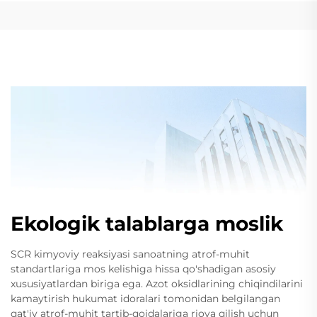
Ekologik talablarga moslik
SCR kimyoviy reaksiyasi sanoatning atrof-muhit
standartlariga mos kelishiga hissa qo'shadigan asosiy
xususiyatlardan biriga ega. Azot oksidlarining chiqindilarini
kamaytirish hukumat idoralari tomonidan belgilangan
qat'iy atrof-muhit tartib-qoidalariga rioya qilish uchun