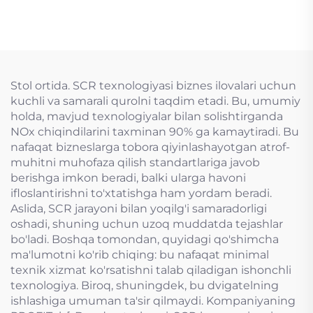
Stol ortida. SCR texnologiyasi biznes ilovalari uchun
kuchli va samarali qurolni taqdim etadi. Bu, umumiy
holda, mavjud texnologiyalar bilan solishtirganda
NOx chiqindilarini taxminan 90% ga kamaytiradi. Bu
nafaqat bizneslarga tobora qiyinlashayotgan atrof-
muhitni muhofaza qilish standartlariga javob
berishga imkon beradi, balki ularga havoni
ifloslantirishni to'xtatishga ham yordam beradi.
Aslida, SCR jarayoni bilan yoqilg'i samaradorligi
oshadi, shuning uchun uzoq muddatda tejashlar
bo'ladi. Boshqa tomondan, quyidagi qo'shimcha
ma'lumotni ko'rib chiqing: bu nafaqat minimal
texnik xizmat ko'rsatishni talab qiladigan ishonchli
texnologiya. Biroq, shuningdek, bu dvigatelning
ishlashiga umuman ta'sir qilmaydi. Kompaniyaning