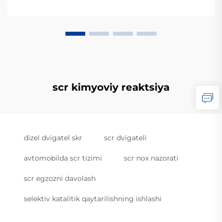
scr kimyoviy reaktsiya
dizel dvigatel skr
scr dvigateli
avtomobilda scr tizimi
scr nox nazorati
scr egzozni davolash
selektiv katalitik qaytarilishning ishlashi