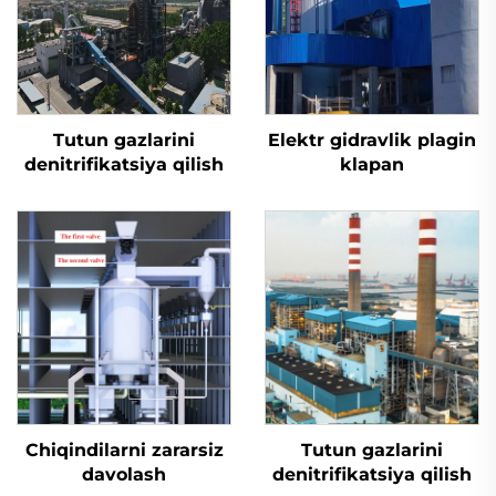
Tutun gazlarini
Elektr gidravlik plagin
denitrifikatsiya qilish
klapan
Chiqindilarni zararsiz
Tutun gazlarini
davolash
denitrifikatsiya qilish