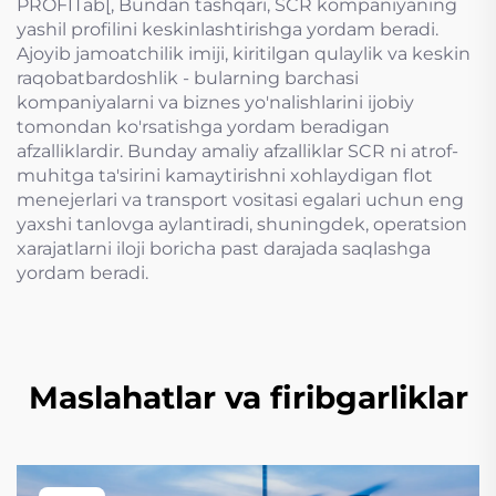
PROFITab[, Bundan tashqari, SCR kompaniyaning
yashil profilini keskinlashtirishga yordam beradi.
Ajoyib jamoatchilik imiji, kiritilgan qulaylik va keskin
raqobatbardoshlik - bularning barchasi
kompaniyalarni va biznes yo'nalishlarini ijobiy
tomondan ko'rsatishga yordam beradigan
afzalliklardir. Bunday amaliy afzalliklar SCR ni atrof-
muhitga ta'sirini kamaytirishni xohlaydigan flot
menejerlari va transport vositasi egalari uchun eng
yaxshi tanlovga aylantiradi, shuningdek, operatsion
xarajatlarni iloji boricha past darajada saqlashga
yordam beradi.
Maslahatlar va firibgarliklar