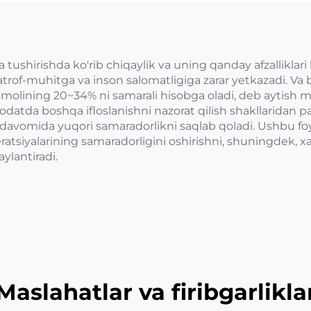
 tushirishda ko'rib chiqaylik va uning qanday afzalliklari b
atrof-muhitga va inson salomatligiga zarar yetkazadi. Va 
ste'molining 20~34% ni samarali hisobga oladi, deb aytis
i odatda boshqa ifloslanishni nazorat qilish shakllaridan 
ar davomida yuqori samaradorlikni saqlab qoladi. Ushbu fo
ratsiyalarining samaradorligini oshirishni, shuningdek, x
ylantiradi.
Maslahatlar va firibgarlikla