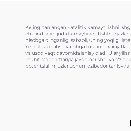
Keling, tanlangan katalitik kamaytirishni ishga
chiqindilarini juda kamaytiradi. Ushbu gazlar 
hisobga olinganligi sababli, uning yoqilg'i i
xizmat ko'rsatish va ishga tushirish xarajatlar
va uzoq vaqt davomida ishlay oladi. Ular yill
muhit standartlariga javob berishni va o'z ope
potentsial mijozlar uchun jozibador tanlovga a