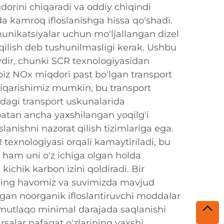
orini chiqaradi va oddiy chiqindi
a kamroq ifloslanishga hissa qo'shadi.
nikatsiyalar uchun mo'ljallangan dizel
 qilish deb tushunilmasligi kerak. Ushbu
ydir, chunki SCR texnologiyasidan
biz NOx miqdori past bo'lgan transport
chiqarishimiz mumkin, bu transport
rdagi transport uskunalarida
batan ancha yaxshilangan yoqilg'i
slanishni nazorat qilish tizimlariga ega.
 texnologiyasi orqali kamaytiriladi, bu
ri ham uni o'z ichiga olgan holda
ichik karbon izini qoldiradi. Bir
zning havomiz va suvimizda mavjud
lgan noorganik ifloslantiruvchi moddalar
mutlaqo minimal darajada saqlanishi
alar nafaqat o'zlarining yaxshi