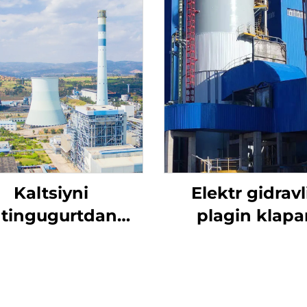
Kaltsiyni
Elektr gidravl
ltingugurtdan
plagin klapa
tozalash