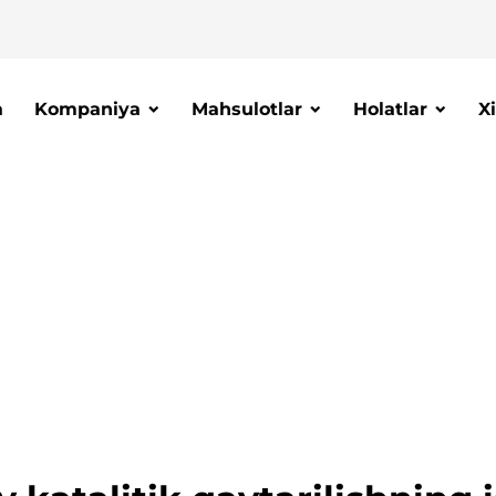
a
Kompaniya
Mahsulotlar
Holatlar
X