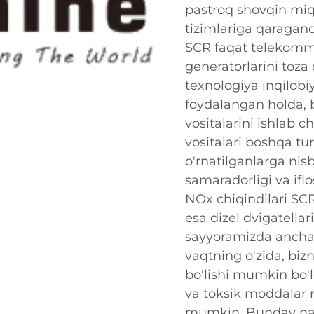
pastroq shovqin miqd
tizimlariga qaragand
SCR faqat telekommu
generatorlarini toza
texnologiya inqilobi
foydalangan holda, 
vositalarini ishlab 
vositalari boshqa tu
o'rnatilganlarga nis
samaradorligi va iflo
NOx chiqindilari SCR
esa dizel dvigatella
sayyoramizda ancha k
vaqtning o'zida, bi
bo'lishi mumkin bo'
va toksik moddalar 
mumkin. Bunday nars