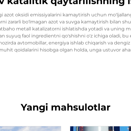
v katalitik qaytarilishning 
i azot oksidi emissiyalarini kamaytirish uchun mo'ljalla
 zararli bo'lmagan azot va suvga kamaytirish bilan shug'
ho metall katalizatorni ishlatishda yotadi va uning moh
n suyuq faol ingredientni qo'shishni o'z ichiga oladi, bu 
hozirda avtomobillar, energiya ishlab chiqarish va dengi
-muhit qoidalarini hisobga olgan holda, unga ustuvor aham
Yangi mahsulotlar