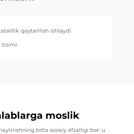
atalitik qaytarilish ishlaydi
 tizimi
alablarga moslik
maytirishning bitta asosiy afzalligi bor: u