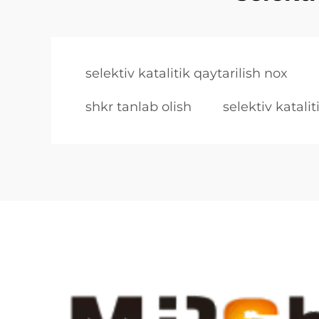
selektiv katalitik qaytarilish nox
shkr tanlab olish
selektiv katali