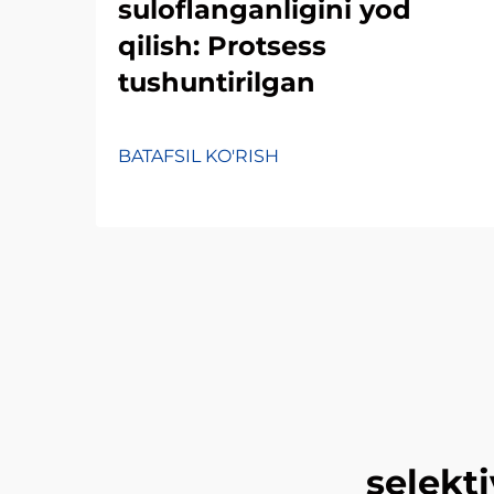
suloflanganligini yod
qilish: Protsess
tushuntirilgan
BATAFSIL KO'RISH
selekti