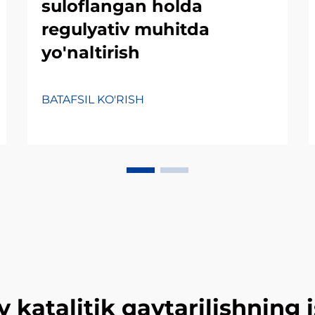
suloflangan holda
regulyativ muhitda
yo'naltirish
BATAFSIL KO'RISH
v katalitik qaytarilishning 