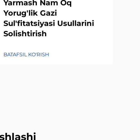
Yarmash Nam Oq
des
Yorug'lik Gazi
is
Sul'fitatsiyasi Usullarini
ama
Solishtirish
ma
BATAFSIL KO'RISH
BATA
ishlashi