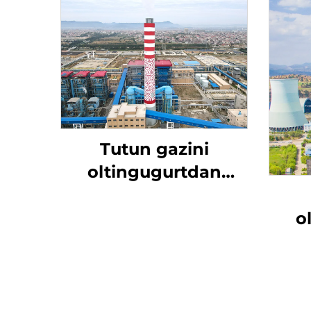
Tutun gazini
oltingugurtdan
tozalash
o