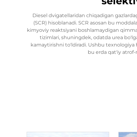
selekti
Diesel dvigatellaridan chiqadigan gazlardag
(SCR) hisoblanadi. SCR asosan bu moddalarni
kimyoviy reaktsiyani boshlamaydigan qimmatba
tizimlari, shuningdek, odatda urea bo'lga
kamaytirishni to'ldiradi. Ushbu texnologiya 
bu erda qat'iy atrof