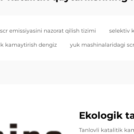
scr emissiyasini nazorat qilish tizimi
selektiv k
tik kamaytirish dengiz
yuk mashinalaridagi scr
Ekologik t
Tanlovli katalitik ka