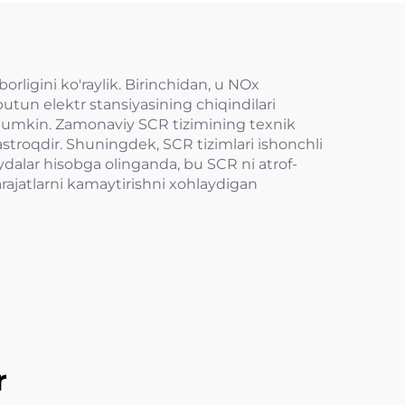
orligini ko'raylik. Birinchidan, u NOx
butun elektr stansiyasining chiqindilari
h mumkin. Zamonaviy SCR tizimining texnik
pastroqdir. Shuningdek, SCR tizimlari ishonchli
ydalar hisobga olinganda, bu SCR ni atrof-
arajatlarni kamaytirishni xohlaydigan
r