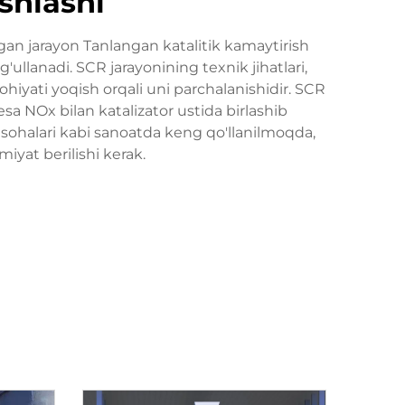
ishlashi
ngan jarayon Tanlangan katalitik kamaytirish
ullanadi. SCR jarayonining texnik jihatlari,
iyati yoqish orqali uni parchalanishidir. SCR
esa NOx bilan katalizator ustida birlashib
z sohalari kabi sanoatda keng qo'llanilmoqda,
iyat berilishi kerak.