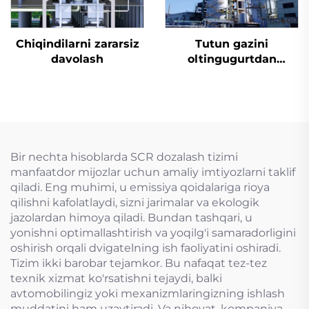
Chiqindilarni zararsiz
Tutun gazini
davolash
oltingugurtdan
tozalash
Bir nechta hisoblarda SCR dozalash tizimi
manfaatdor mijozlar uchun amaliy imtiyozlarni taklif
qiladi. Eng muhimi, u emissiya qoidalariga rioya
qilishni kafolatlaydi, sizni jarimalar va ekologik
jazolardan himoya qiladi. Bundan tashqari, u
yonishni optimallashtirish va yoqilg'i samaradorligini
oshirish orqali dvigatelning ish faoliyatini oshiradi.
Tizim ikki barobar tejamkor. Bu nafaqat tez-tez
texnik xizmat ko'rsatishni tejaydi, balki
avtomobilingiz yoki mexanizmlaringizning ishlash
muddatini ham uzaytiradi. Va nihoyat, kompaniya