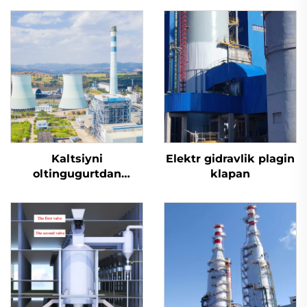
Kaltsiyni
Elektr gidravlik plagin
oltingugurtdan
klapan
tozalash