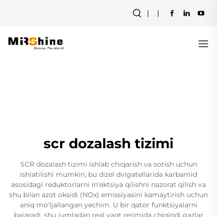
scr dozalash tizimi
SCR dozalash tizimi ishlab chiqarish va sotish uchun
ishlatilishi mumkin, bu dizel dvigatellarida karbamid
asosidagi reduktorlarni in'ektsiya qilishni nazorat qilish va
shu bilan azot oksidi (NOx) emissiyasini kamaytirish uchun
aniq mo'ljallangan yechim. U bir qator funktsiyalarni
bajaradi, shu jumladan real vaqt rejimida chiqindi gazlar