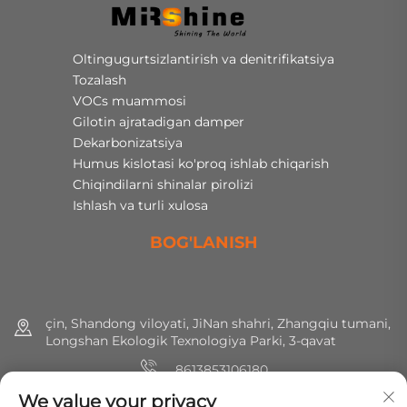
Oltingugurtsizlantirish va denitrifikatsiya
Tozalash
VOCs muammosi
Gilotin ajratadigan damper
Dekarbonizatsiya
Humus kislotasi ko'proq ishlab chiqarish
Chiqindilarni shinalar pirolizi
Ishlash va turli xulosa
BOG'LANISH
çin, Shandong viloyati, JiNan shahri, Zhangqiu tumani,
Longshan Ekologik Texnologiya Parki, 3-qavat
8613853106180
We value your privacy
+86 (0) 531 8891 0288