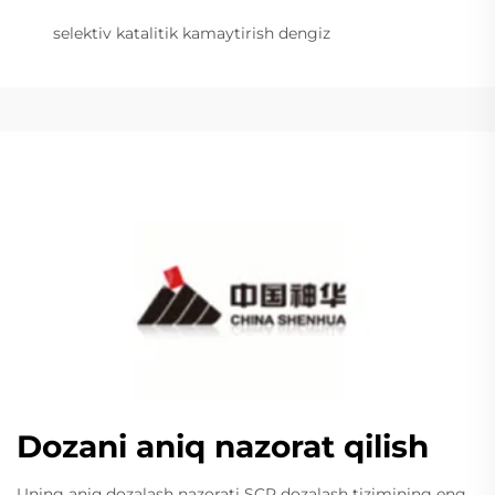
selektiv katalitik kamaytirish dengiz
Dozani aniq nazorat qilish
Uning aniq dozalash nazorati SCR dozalash tizimining eng