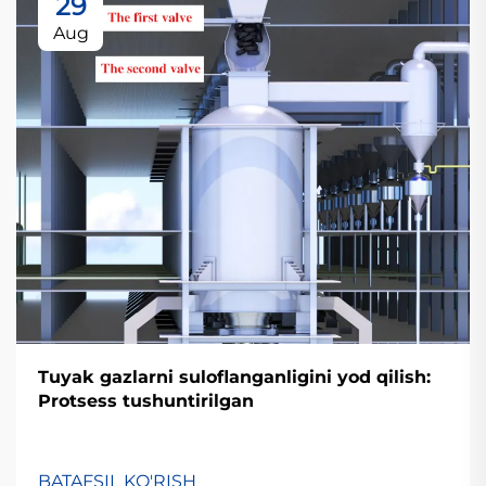
29
Aug
Tuyak gazlarni suloflanganligini yod qilish:
Protsess tushuntirilgan
BATAFSIL KO'RISH