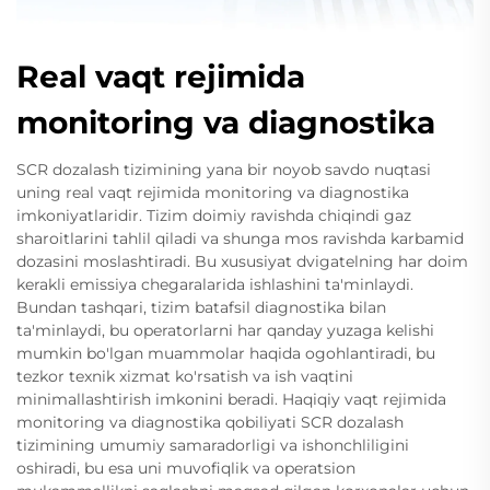
Real vaqt rejimida
monitoring va diagnostika
SCR dozalash tizimining yana bir noyob savdo nuqtasi
uning real vaqt rejimida monitoring va diagnostika
imkoniyatlaridir. Tizim doimiy ravishda chiqindi gaz
sharoitlarini tahlil qiladi va shunga mos ravishda karbamid
dozasini moslashtiradi. Bu xususiyat dvigatelning har doim
kerakli emissiya chegaralarida ishlashini ta'minlaydi.
Bundan tashqari, tizim batafsil diagnostika bilan
ta'minlaydi, bu operatorlarni har qanday yuzaga kelishi
mumkin bo'lgan muammolar haqida ogohlantiradi, bu
tezkor texnik xizmat ko'rsatish va ish vaqtini
minimallashtirish imkonini beradi. Haqiqiy vaqt rejimida
monitoring va diagnostika qobiliyati SCR dozalash
tizimining umumiy samaradorligi va ishonchliligini
oshiradi, bu esa uni muvofiqlik va operatsion