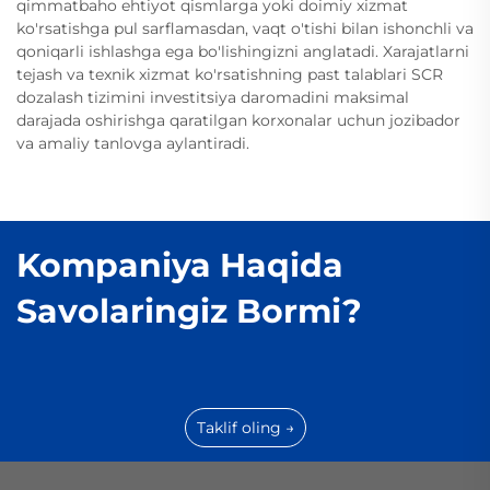
qimmatbaho ehtiyot qismlarga yoki doimiy xizmat
ko'rsatishga pul sarflamasdan, vaqt o'tishi bilan ishonchli va
qoniqarli ishlashga ega bo'lishingizni anglatadi. Xarajatlarni
tejash va texnik xizmat ko'rsatishning past talablari SCR
dozalash tizimini investitsiya daromadini maksimal
darajada oshirishga qaratilgan korxonalar uchun jozibador
va amaliy tanlovga aylantiradi.
Kompaniya Haqida
Savolaringiz Bormi?
Taklif oling →