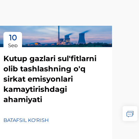
10
1
Sep
Oc
Kutup gazlari sul'fitlarni
olib tashlashning o'q
sirkat emisyonlari
kamaytirishdagi
ahamiyati
BATAFSIL KO'RISH