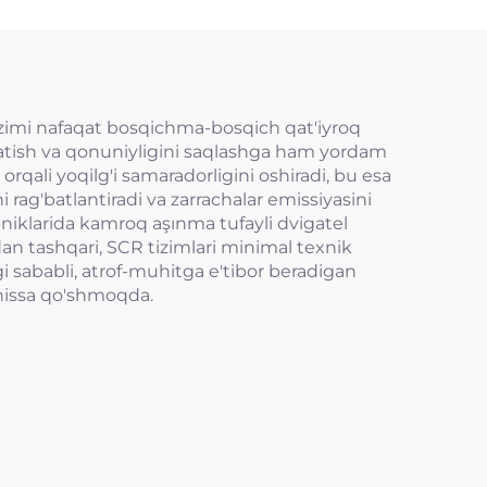
 tizimi nafaqat bosqichma-bosqich qat'iyroq
hlatish va qonuniyligini saqlashga ham yordam
rqali yoqilg'i samaradorligini oshiradi, bu esa
 rag'batlantiradi va zarrachalar emissiyasini
pniklarida kamroq aşınma tufayli dvigatel
an tashqari, SCR tizimlari minimal texnik
gi sababli, atrof-muhitga e'tibor beradigan
 hissa qo'shmoqda.