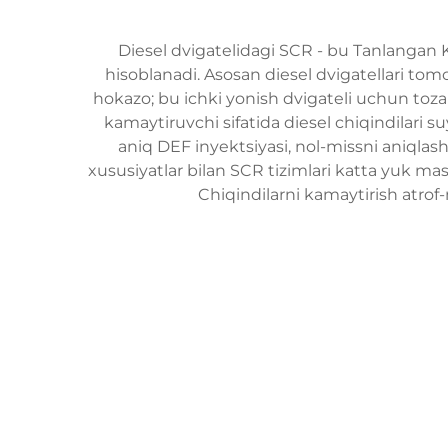
Diesel dvigatelidagi SCR - bu Tanlangan Kat
hisoblanadi. Asosan diesel dvigatellari tomo
hokazo; bu ichki yonish dvigateli uchun toza 
kamaytiruvchi sifatida diesel chiqindilari s
aniq DEF inyektsiyasi, nol-missni aniqlash
xususiyatlar bilan SCR tizimlari katta yuk mas
Chiqindilarni kamaytirish atro