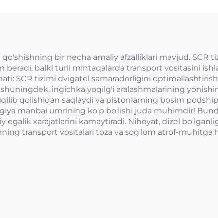
CR qo'shishning bir necha amaliy afzalliklari mavjud. SCR
 beradi, balki turli mintaqalarda transport vositasini is
ti: SCR tizimi dvigatel samaradorligini optimallashtirish o
 shuningdek, ingichka yoqilg'i aralashmalarining yonishini
tiqilib qolishidan saqlaydi va pistonlarning bosim podshi
ergiya manbai umrining ko'p bo'lishi juda muhimdir! Bund
 egalik xarajatlarini kamaytiradi. Nihoyat, dizel bo'lganli
arning transport vositalari toza va sog'lom atrof-muhitga