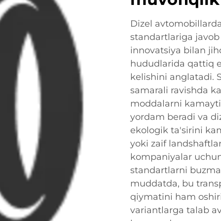
Dizel avtomobillard
standartlariga javob
innovatsiya bilan jih
hududlarida qattiq
kelishini anglatadi. 
samarali ravishda ka
moddalarni kamaytir
yordam beradi va diz
ekologik ta'sirini k
yoki zaif landshaftla
kompaniyalar uchun
standartlarni buzma
muddatda, bu transpo
qiymatini ham oshir
variantlarga talab av