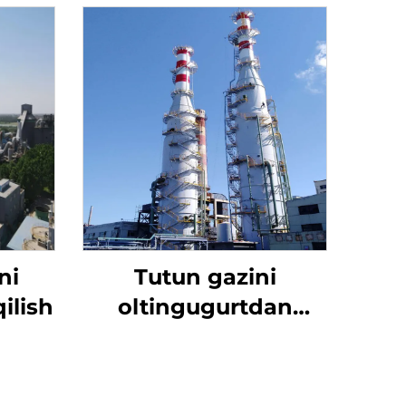
ni
Tutun gazini
qilish
oltingugurtdan
tozalash