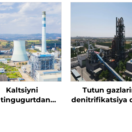
Kaltsiyni
Tutun gazlari
ltingugurtdan
denitrifikatsiya 
tozalash