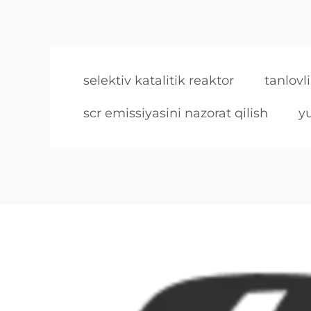
selektiv katalitik reaktor
tanlovl
scr emissiyasini nazorat qilish
y