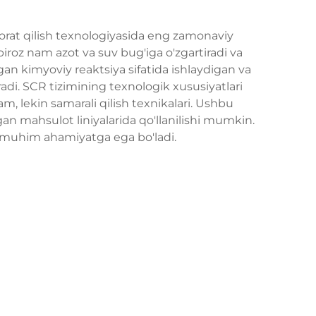
nazorat qilish texnologiyasida eng zamonaviy
biroz nam azot va suv bug'iga o'zgartiradi va
gan kimyoviy reaktsiya sifatida ishlaydigan va
radi. SCR tizimining texnologik xususiyatlari
m, lekin samarali qilish texnikalari. Ushbu
gan mahsulot liniyalarida qo'llanilishi mumkin.
n muhim ahamiyatga ega bo'ladi.