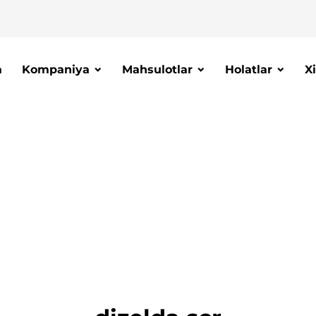
a
Kompaniya
Mahsulotlar
Holatlar
X