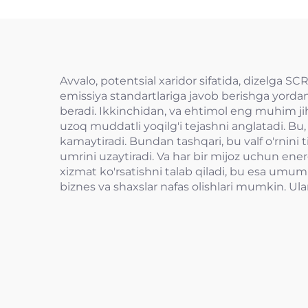
Avvalo, potentsial xaridor sifatida, dizelga S
emissiya standartlariga javob berishga yordam
beradi. Ikkinchidan, va ehtimol eng muhim jiha
uzoq muddatli yoqilg'i tejashni anglatadi. Bu,
kamaytiradi. Bundan tashqari, bu valf o'rnini 
umrini uzaytiradi. Va har bir mijoz uchun en
xizmat ko'rsatishni talab qiladi, bu esa umumiy
biznes va shaxslar nafas olishlari mumkin. Ul