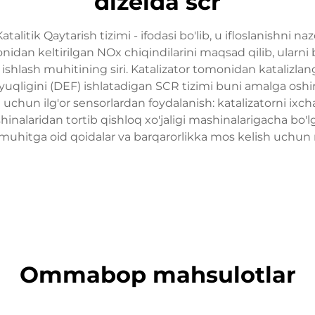
dizelda scr
alitik Qaytarish tizimi - ifodasi bo'lib, u ifloslanishni 
nidan keltirilgan NOx chiqindilarini maqsad qilib, ularni 
ishlash muhitining siri. Katalizator tomonidan katalizlan
uyuqligini (DEF) ishlatadigan SCR tizimi buni amalga oshi
 uchun ilg'or sensorlardan foydalanish: katalizatorni ixcha
hinalaridan tortib qishloq xo'jaligi mashinalarigacha bo'l
f-muhitga oid qoidalar va barqarorlikka mos kelish uchu
Ommabop mahsulotlar