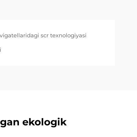
dvigatellaridagi scr texnologiyasi
i
lgan ekologik