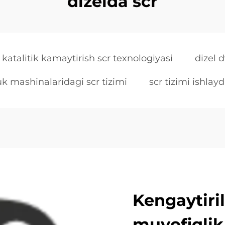
dizelda scr
i katalitik kamaytirish scr texnologiyasi
dizel 
uk mashinalaridagi scr tizimi
scr tizimi ishlayd
Kengaytiri
muvofiqlik