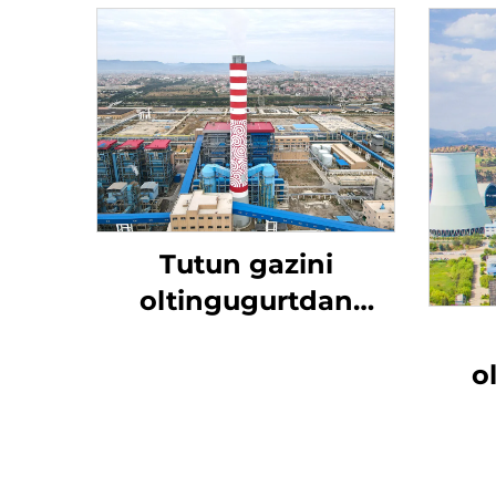
Tutun gazini
oltingugurtdan
tozalash
o