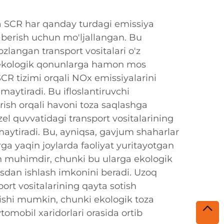
a SCR har qanday turdagi emissiya
 berish uchun mo'ljallangan. Bu
ozlangan transport vositalari o'z
 ekologik qonunlarga hamon mos
SCR tizimi orqali NOx emissiyalarini
maytiradi. Bu ifloslantiruvchi
ish orqali havoni toza saqlashga
el quvvatidagi transport vositalarining
amaytiradi. Bu, ayniqsa, gavjum shaharlar
rga yaqin joylarda faoliyat yuritayotgan
 muhimdir, chunki bu ularga ekologik
sdan ishlash imkonini beradi. Uzoq
rt vositalarining qayta sotish
ishi mumkin, chunki ekologik toza
tomobil xaridorlari orasida ortib