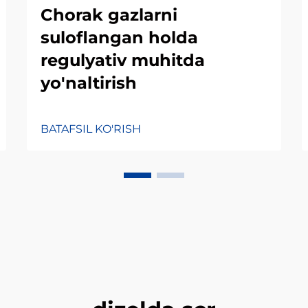
Chorak gazlarni
suloflangan holda
regulyativ muhitda
yo'naltirish
BATAFSIL KO'RISH