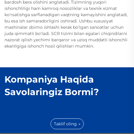
bardosh bera olishini anglatadi. Tizimning yuqori
ishonchliligi ham kamroq nosozliklar va texnik xizmat
ko'rsatishga sarflanadigan vaqtning kamayishini anglatadi,
bu esa ish samaradorligini oshiradi. Ushbu xususiyat
mashinalar doimo ishlashi kerak bo'lgan sanoatlar uchun
juda qimmatli bo'ladi. SCR tizimi bilan egalari chiqindilarni
nazorat qilish yechimi barqaror va uzoq muddatli ishonchli
ekanligiga ishonch hosil qilishlari mumkin.
Kompaniya Haqida
Savolaringiz Bormi?
Taklif oling →