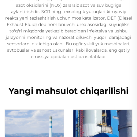
azot oksidlarini (NOx) zararsiz azot va suv bug'iga
aylantirishdir. SCR ning texnologik yutuqlari kimyoviy
reaktsiyani tezlashtirish uchun mos katalizator, DEF (Diesel
Exhaust Fluid) deb nomlanuvchi urea asosidagi suyuqlikni
to'g'ri miqdorda yetkazib beradigan in'ektsiya va ushbu
jarayonni monitoring va nazorat qiluvchi yuqori darajadagi
sensorlarni o'z ichiga oladi. Bu og'ir yukli yuk mashinalari,
avtobuslar va sanoat uskunalari kabi ilovalarda, eng qat'iy
emissiya qoidalari ostida ishlatiladi.
Yangi mahsulot chiqarilishi