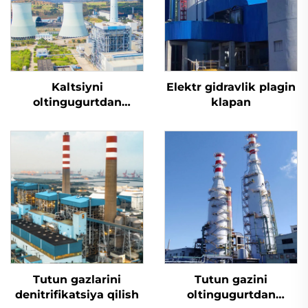
Kaltsiyni
Elektr gidravlik plagin
oltingugurtdan
klapan
tozalash
Tutun gazlarini
Tutun gazini
denitrifikatsiya qilish
oltingugurtdan