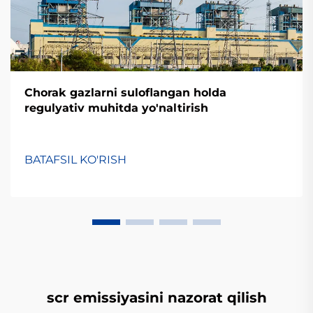
Chorak gazlarni suloflangan holda
regulyativ muhitda yo'naltirish
BATAFSIL KO'RISH
scr emissiyasini nazorat qilish