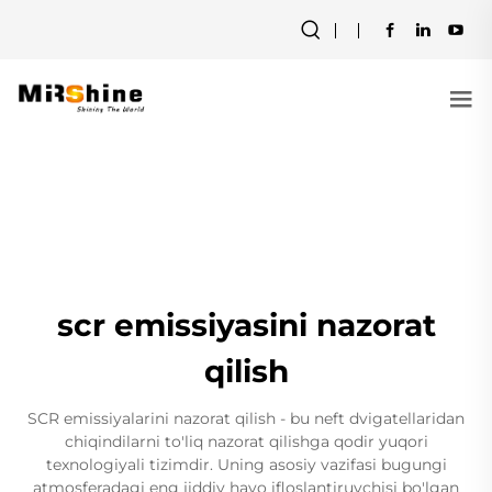
scr emissiyasini nazorat
qilish
SCR emissiyalarini nazorat qilish - bu neft dvigatellaridan
chiqindilarni to'liq nazorat qilishga qodir yuqori
texnologiyali tizimdir. Uning asosiy vazifasi bugungi
atmosferadagi eng jiddiy havo ifloslantiruvchisi bo'lgan