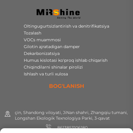
Oltingugurtsizlantirish va denitrifikatsiya
Tozalash
VOCs muammosi
Gilotin ajratadigan damper
Dekarbonizatsiya
Humus kislotasi ko'proq ishlab chiqarish
Chiqindilarni shinalar pirolizi
Ishlash va turli xulosa
BOG'LANISH
çin, Shandong viloyati, JiNan shahri, Zhangqiu tumani,
Longshan Ekologik Texnologiya Parki, 3-qavat
8613853106180