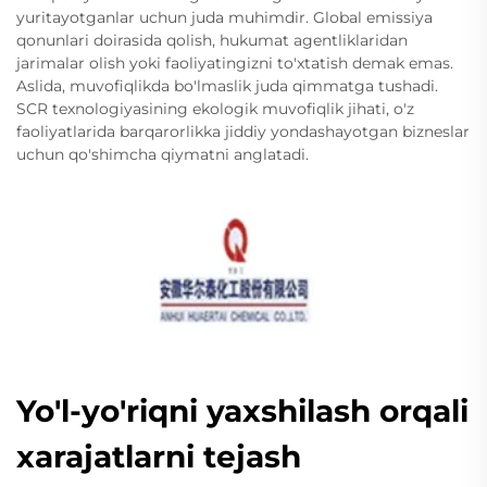
yuritayotganlar uchun juda muhimdir. Global emissiya
qonunlari doirasida qolish, hukumat agentliklaridan
jarimalar olish yoki faoliyatingizni to'xtatish demak emas.
Aslida, muvofiqlikda bo'lmaslik juda qimmatga tushadi.
SCR texnologiyasining ekologik muvofiqlik jihati, o'z
faoliyatlarida barqarorlikka jiddiy yondashayotgan bizneslar
uchun qo'shimcha qiymatni anglatadi.
Yo'l-yo'riqni yaxshilash orqali
xarajatlarni tejash