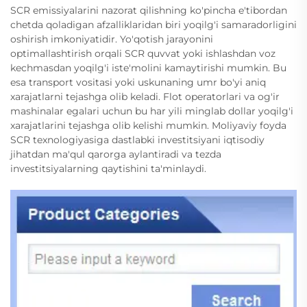
SCR emissiyalarini nazorat qilishning ko'pincha e'tibordan
chetda qoladigan afzalliklaridan biri yoqilg'i samaradorligini
oshirish imkoniyatidir. Yo'qotish jarayonini
optimallashtirish orqali SCR quvvat yoki ishlashdan voz
kechmasdan yoqilg'i iste'molini kamaytirishi mumkin. Bu
esa transport vositasi yoki uskunaning umr bo'yi aniq
xarajatlarni tejashga olib keladi. Flot operatorlari va og'ir
mashinalar egalari uchun bu har yili minglab dollar yoqilg'i
xarajatlarini tejashga olib kelishi mumkin. Moliyaviy foyda
SCR texnologiyasiga dastlabki investitsiyani iqtisodiy
jihatdan ma'qul qarorga aylantiradi va tezda
investitsiyalarning qaytishini ta'minlaydi.