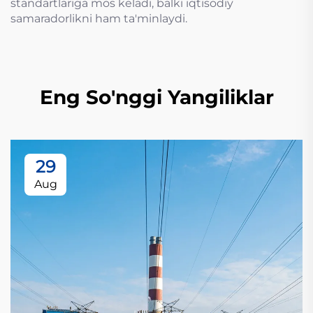
standartlariga mos keladi, balki iqtisodiy
samaradorlikni ham ta'minlaydi.
Eng So'nggi Yangiliklar
29
Aug