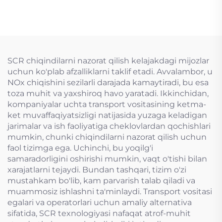
tozalash
SCR chiqindilarni nazorat qilish kelajakdagi mijozlar
uchun ko'plab afzalliklarni taklif etadi. Avvalambor, u
NOx chiqishini sezilarli darajada kamaytiradi, bu esa
toza muhit va yaxshiroq havo yaratadi. Ikkinchidan,
kompaniyalar uchta transport vositasining ketma-
ket muvaffaqiyatsizligi natijasida yuzaga keladigan
jarimalar va ish faoliyatiga cheklovlardan qochishlari
mumkin, chunki chiqindilarni nazorat qilish uchun
faol tizimga ega. Uchinchi, bu yoqilg'i
samaradorligini oshirishi mumkin, vaqt o'tishi bilan
xarajatlarni tejaydi. Bundan tashqari, tizim o'zi
mustahkam bo'lib, kam parvarish talab qiladi va
muammosiz ishlashni ta'minlaydi. Transport vositasi
egalari va operatorlari uchun amaliy alternativa
sifatida, SCR texnologiyasi nafaqat atrof-muhit