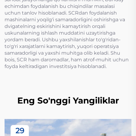
echimdan foydalanish bu chiqindilar masalasi
uchun tanlov hisoblanadi. SCRdan foydalanish
mashinalarni yoqilg'i samaradorligini oshirishga va
dvigatelning eskirishini kamaytirish orqali
uskunalarning ishlash muddatini uzaytirishga
yordam beradi. Ushbu yaxshilanishlar to'g'ridan-
to'g'ri xarajatlarni kamaytirish, yuqori operatsiya
samaradorligi va yaxshi muhitga olib keladi. Shu
bois, SCR ham daromadlar, ham atrof-muhit uchun
foyda keltiradigan investitsiya hisoblanadi.
Eng So'nggi Yangiliklar
29