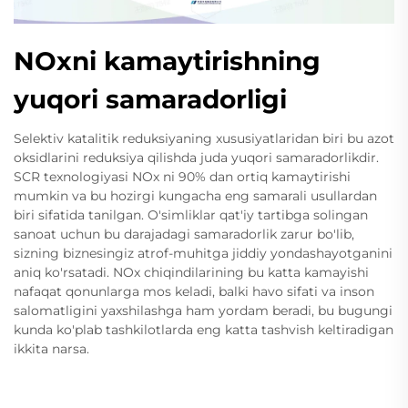
NOxni kamaytirishning
yuqori samaradorligi
Selektiv katalitik reduksiyaning xususiyatlaridan biri bu azot
oksidlarini reduksiya qilishda juda yuqori samaradorlikdir.
SCR texnologiyasi NOx ni 90% dan ortiq kamaytirishi
mumkin va bu hozirgi kungacha eng samarali usullardan
biri sifatida tanilgan. O'simliklar qat'iy tartibga solingan
sanoat uchun bu darajadagi samaradorlik zarur bo'lib,
sizning biznesingiz atrof-muhitga jiddiy yondashayotganini
aniq ko'rsatadi. NOx chiqindilarining bu katta kamayishi
nafaqat qonunlarga mos keladi, balki havo sifati va inson
salomatligini yaxshilashga ham yordam beradi, bu bugungi
kunda ko'plab tashkilotlarda eng katta tashvish keltiradigan
ikkita narsa.