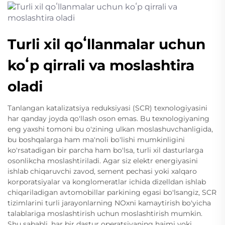
Turli xil qoʻllanmalar uchun
koʻp qirrali va moslashtira
oladi
Tanlangan katalizatsiya reduksiyasi (SCR) texnologiyasini
har qanday joyda qo'llash oson emas. Bu texnologiyaning
eng yaxshi tomoni bu o'zining ulkan moslashuvchanligida,
bu boshqalarga ham ma'noli bo'lishi mumkinligini
ko'rsatadigan bir parcha ham bo'lsa, turli xil dasturlarga
osonlikcha moslashtiriladi. Agar siz elektr energiyasini
ishlab chiqaruvchi zavod, sement pechasi yoki xalqaro
korporatsiyalar va konglomeratlar ichida dizelldan ishlab
chiqariladigan avtomobillar parkining egasi bo'lsangiz, SCR
tizimlarini turli jarayonlarning NOxni kamaytirish bo'yicha
talablariga moslashtirish uchun moslashtirish mumkin.
Shu sababli, har bir dastur operatsiyaning hajmi yoki