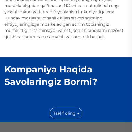
murakkabligidan qat'i nazar, NOxni nazorat qilishda eng
yaxshi imkoniyatlardan foydalanish imkoniyatiga ega.
Bunday moslashuvchanlik bilan siz o'zingizning
ehtiyojlaringizga mos keladigan echim topishingiz
mumkinligini ta'minlaydi va natijada chiqindilarni nazorat
qilish har doim ham samarali va samarali bo'ladi.
Kompaniya Haqida
Savolaringiz Bormi?
Taklif oling →