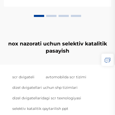
nox nazorati uchun selektiv katalitik
pasayish
scr dvigateli
avtomobilda scr tizimi
dizel dvigatellari uchun shp tizimlari
dizel dvigatellaridagi scr texnologiyasi
selektiv katalitik qaytarilish ppt