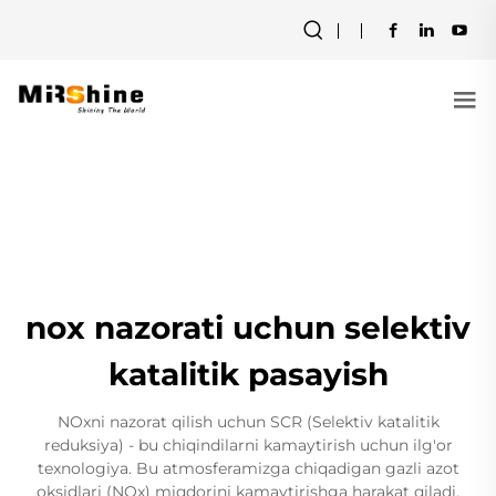
nox nazorati uchun selektiv
katalitik pasayish
NOxni nazorat qilish uchun SCR (Selektiv katalitik
reduksiya) - bu chiqindilarni kamaytirish uchun ilg'or
texnologiya. Bu atmosferamizga chiqadigan gazli azot
oksidlari (NOx) miqdorini kamaytirishga harakat qiladi.