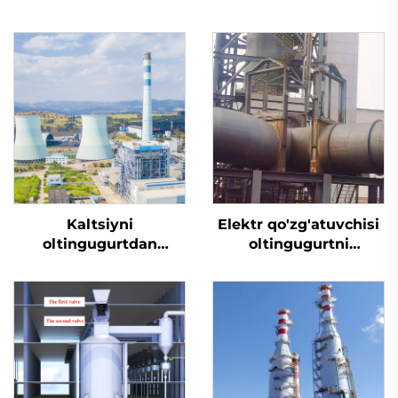
Kaltsiyni
Elektr qo'zg'atuvchisi
oltingugurtdan
oltingugurtni
tozalash
yo'qotish uchun
mo'ljallangan tiqin
valfi