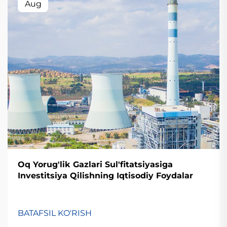
Aug
Oq Yorug'lik Gazlari Sul'fitatsiyasiga
Investitsiya Qilishning Iqtisodiy Foydalar
BATAFSIL KO'RISH