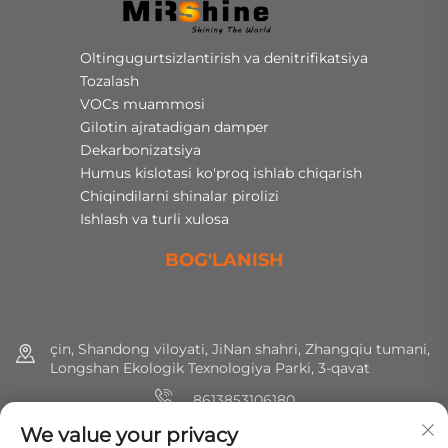
Oltingugurtsizlantirish va denitrifikatsiya
Tozalash
VOCs muammosi
Gilotin ajratadigan damper
Dekarbonizatsiya
Humus kislotasi ko'proq ishlab chiqarish
Chiqindilarni shinalar pirolizi
Ishlash va turli xulosa
BOG'LANISH
çin, Shandong viloyati, JiNan shahri, Zhangqiu tumani,
Longshan Ekologik Texnologiya Parki, 3-qavat
8613853106180
We value your privacy
+86 (0) 531 8891 0288