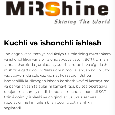
Kuchli va ishonchli ishlash
Tanlangan katalizatsiya reduksiya tizimlarining mustahkam
va ishonchliligi yana bir alohida xususiyatdir. SCR tizimlari
sanoat sharoitida, jumladan yuqori haroratda va o'g'irlash
muhitida qattiqqo'l bo'lishi uchun mo'ljallangan bo'lib, uzoq
vaqt davomida uzluksiz xizmat ko'rsatadi. Ushbu
ishonchlilik kutilmagan ishdan bo'shash xavfini kamaytiradi
va parvarishlash talablarini kamaytiradi, bu esa operatsiya
xarajatlarini kamaytiradi. Korxonalar uchun ishonchli SCR
tizimi doimiy ishlashi va chiqindilar uzluksiz samarali
nazorat qilinishini bilish bilan bog'liq xotirjamlikni
anglatadi.