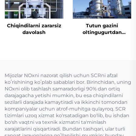
Chiqindilarni zararsiz
Tutun gazini
davolash
oltingugurtdan
tozalash
Mijozlar NOxni nazorat qilish uchun SCRni afzal
koʻrishining koʻplab sabablari bor. Birinchidan, uning
NOxni olib tashlash samaradorligi 90% dan ortiq
darajagacha yetishi mumkin, bu esa chiqindilarni
sezilarli darajada kamaytiradi va ikkinchi tomondan
kompaniyalar uchun atrof-muhitga qulayroq. SCR
tizimlari uzoq xizmat ko'rsatadigan bo'lib, bu ishdan
bo'sh vaqtni va texnik xizmatni ta'minlash
xarajatlarini qisqartiradi. Bundan tashqari, ular turli
sanoat jarayonlariga qoʻllanilishi mumkin; bunday