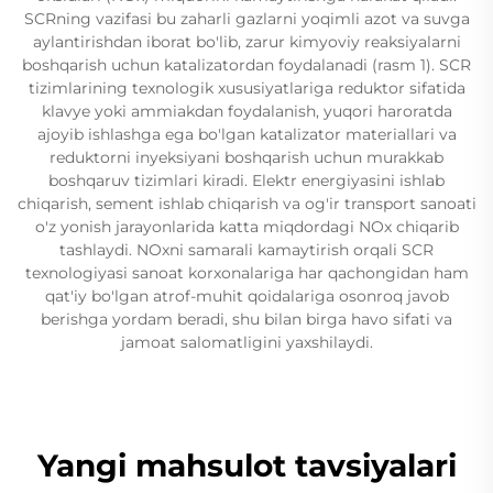
SCRning vazifasi bu zaharli gazlarni yoqimli azot va suvga
aylantirishdan iborat bo'lib, zarur kimyoviy reaksiyalarni
boshqarish uchun katalizatordan foydalanadi (rasm 1). SCR
tizimlarining texnologik xususiyatlariga reduktor sifatida
klavye yoki ammiakdan foydalanish, yuqori haroratda
ajoyib ishlashga ega bo'lgan katalizator materiallari va
reduktorni inyeksiyani boshqarish uchun murakkab
boshqaruv tizimlari kiradi. Elektr energiyasini ishlab
chiqarish, sement ishlab chiqarish va og'ir transport sanoati
o'z yonish jarayonlarida katta miqdordagi NOx chiqarib
tashlaydi. NOxni samarali kamaytirish orqali SCR
texnologiyasi sanoat korxonalariga har qachongidan ham
qat'iy bo'lgan atrof-muhit qoidalariga osonroq javob
berishga yordam beradi, shu bilan birga havo sifati va
jamoat salomatligini yaxshilaydi.
Yangi mahsulot tavsiyalari