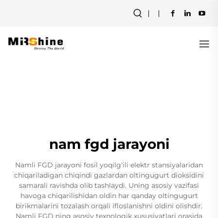
nam fgd jarayoni
Namli FGD jarayoni fosil yoqilg'ili elektr stansiyalaridan
chiqariladigan chiqindi gazlardan oltingugurt dioksidini
samarali ravishda olib tashlaydi. Uning asosiy vazifasi
havoga chiqarilishidan oldin har qanday oltingugurt
birikmalarini tozalash orqali ifloslanishni oldini olishdir.
Namli FGD ning asosiy texnologik xususiyatlari orasida