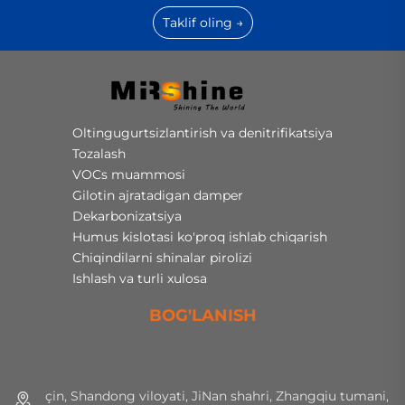
Taklif oling →
Oltingugurtsizlantirish va denitrifikatsiya
Tozalash
VOCs muammosi
Gilotin ajratadigan damper
Dekarbonizatsiya
Humus kislotasi ko'proq ishlab chiqarish
Chiqindilarni shinalar pirolizi
Ishlash va turli xulosa
BOG'LANISH
çin, Shandong viloyati, JiNan shahri, Zhangqiu tumani,