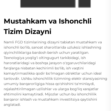
Mustahkam va Ishonchli
Tizim Dizayni
Namli FGD tizimlarining dizayni tabiatan mustahkam va
ishonchli bo'lib, sanoat sharoitlarida uzluksiz ishlashning
qiyinchiliklariga bardosh berish uchun yaratilgan.
Texnologiya yoqilg'i oltingugurt tarkibidagi, ish
haroratlaridagi va boshqa jarayon o'zgaruvchilaridagi
farqlarga nisbatan kechirimli bo'lib, ish vaqtini
kamaytirmaslikka qodir bo'lmagan ob'ektlar uchun ideal
tanlovdir. Ushbu ishonchlilik tizimning elektr stansiyasining
umumiy barqarorligiga hissa qo'shishini ta'minlaydi,
rejalashtirilmagan uzilishlar va ularga bog'liq xarajatlar
ehtimolini kamaytiradi. Mijozlar uchun bu ishonchlilik
barqaror ishlash va mustahkam investitsiya qaytishini
anglatadi.