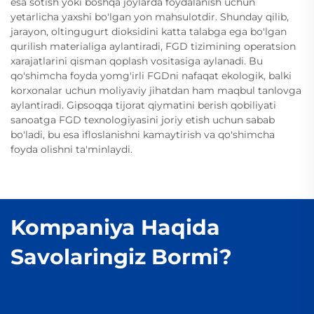
esa sotish yoki boshqa joylarda foydalanish uchun
yetarlicha yaxshi bo'lgan yon mahsulotdir. Shunday qilib,
jarayon, oltingugurt dioksidini katta talabga ega bo'lgan
qurilish materialiga aylantiradi, FGD tizimining operatsion
xarajatlarini qisman qoplash vositasiga aylanadi. Bu
qo'shimcha foyda yomg'irli FGDni nafaqat ekologik, balki
korxonalar uchun moliyaviy jihatdan ham maqbul tanlovga
aylantiradi. Gipsoqqa tijorat qiymatini berish qobiliyati
sanoatga FGD texnologiyasini joriy etish uchun sabab
bo'ladi, bu esa ifloslanishni kamaytirish va qo'shimcha
foyda olishni ta'minlaydi.
Kompaniya Haqida
Savolaringiz Bormi?