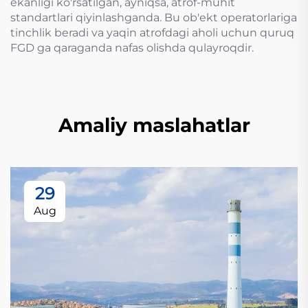
ekanligi ko'rsatilgan, ayniqsa, atrof-muhit
standartlari qiyinlashganda. Bu ob'ekt operatorlariga
tinchlik beradi va yaqin atrofdagi aholi uchun quruq
FGD ga qaraganda nafas olishda qulayroqdir.
Amaliy maslahatlar
29
Aug