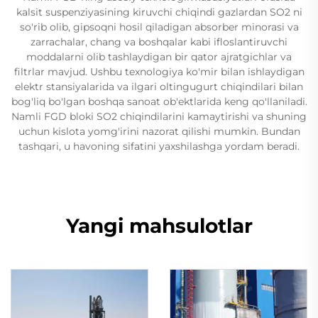
kalsit suspenziyasining kiruvchi chiqindi gazlardan SO2 ni
so'rib olib, gipsoqni hosil qiladigan absorber minorasi va
zarrachalar, chang va boshqalar kabi ifloslantiruvchi
moddalarni olib tashlaydigan bir qator ajratgichlar va
filtrlar mavjud. Ushbu texnologiya ko'mir bilan ishlaydigan
elektr stansiyalarida va ilgari oltingugurt chiqindilari bilan
bog'liq bo'lgan boshqa sanoat ob'ektlarida keng qo'llaniladi.
Namli FGD bloki SO2 chiqindilarini kamaytirishi va shuning
uchun kislota yomg'irini nazorat qilishi mumkin. Bundan
tashqari, u havoning sifatini yaxshilashga yordam beradi.
Yangi mahsulotlar