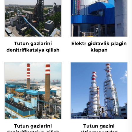
Tutun gazlarini
Elektr gidravlik plagin
denitrifikatsiya qilish
klapan
Tutun gazlarini
Tutun gazini