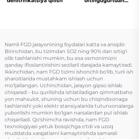
denitrifikatsiya qilish
oltingugurtdan
tozalash
Namli FGD jarayonining foydalari katta va aniqdir.
Birinchidan, bu tizimdan SO2 ning 90% dan ortig'i
olib tashlanishi mumkin, bu esa osmonimizni
qanday ifloslantirishini sezilarli darajada kamaytiradi.
Ikkinchidan, nam FGD tizimi ishonchli bo'lib, turli ish
sharoitlarida mustahkam ishlash uchun
mo'ljallangan. Uchinchidan, jarayon gipso ishlab
chiqaradi - bu qurilishda ishlatiladigan qimmatbaho
yon mahsulot, shuning uchun bu chiqindixonaga
tashlanishi yoki elektr stansiyalarida tutunxonalarga
yuborilishi mumkin bo'lgan narsalardan pul ishlab
chiqariladi. Qo'shimcha ravishda, nam FGD
texnologiyasi yetuk bosqichga o'tdi va uzoq
muddatda xarajatlarni kamaytirishda samarali