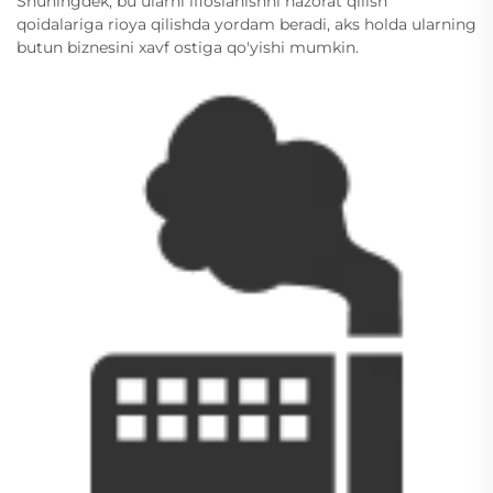
Shuningdek, bu ularni ifloslanishni nazorat qilish
qoidalariga rioya qilishda yordam beradi, aks holda ularning
butun biznesini xavf ostiga qo'yishi mumkin.