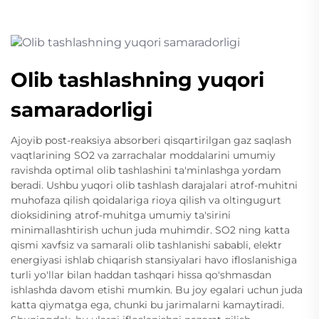
Olib tashlashning yuqori
samaradorligi
Ajoyib post-reaksiya absorberi qisqartirilgan gaz saqlash
vaqtlarining SO2 va zarrachalar moddalarini umumiy
ravishda optimal olib tashlashini ta'minlashga yordam
beradi. Ushbu yuqori olib tashlash darajalari atrof-muhitni
muhofaza qilish qoidalariga rioya qilish va oltingugurt
dioksidining atrof-muhitga umumiy ta'sirini
minimallashtirish uchun juda muhimdir. SO2 ning katta
qismi xavfsiz va samarali olib tashlanishi sababli, elektr
energiyasi ishlab chiqarish stansiyalari havo ifloslanishiga
turli yo'llar bilan haddan tashqari hissa qo'shmasdan
ishlashda davom etishi mumkin. Bu joy egalari uchun juda
katta qiymatga ega, chunki bu jarimalarni kamaytiradi.