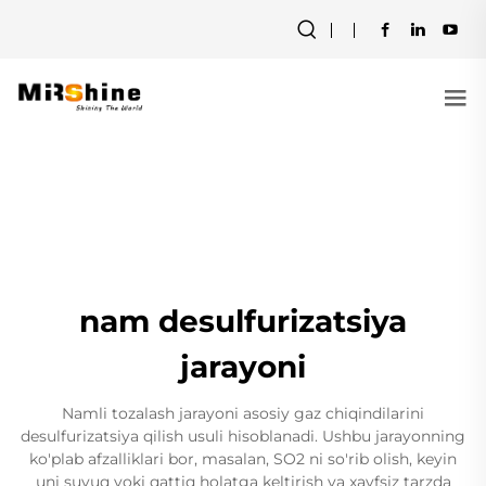
nam desulfurizatsiya
jarayoni
Namli tozalash jarayoni asosiy gaz chiqindilarini
desulfurizatsiya qilish usuli hisoblanadi. Ushbu jarayonning
ko'plab afzalliklari bor, masalan, SO2 ni so'rib olish, keyin
uni suyuq yoki qattiq holatga keltirish va xavfsiz tarzda