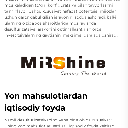
mos keladigan to'g'ri konfiguratsiya bilan tayyorlashni
ta'minlaydi. Ushbu xususiyat nafaqat potentsial mijozlar
uchun qaror qabul qilish jarayonini soddalashtiradi, balki
ularning o'ziga xos sharoitlariga mos ravishda
desulfurizatsiya jarayonini optimallashtirish orqali
investitsiyalarning qaytishini maksimal darajada oshiradi.
Yon mahsulotlardan
iqtisodiy foyda
Namli desulfurizatsiyaning yana bir alohida xususiyati:
Uning yon mahsulotlari sezilarli iqtisodiy foyda keltiradi.