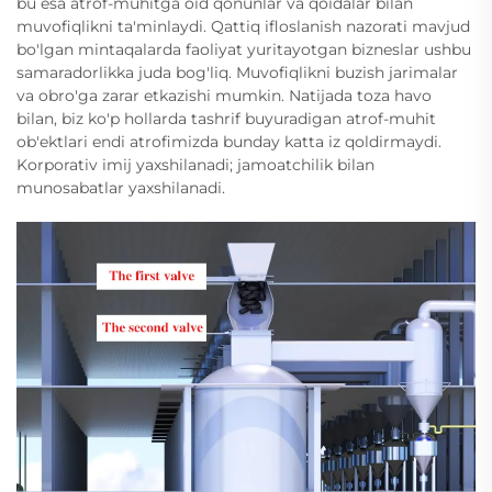
bu esa atrof-muhitga oid qonunlar va qoidalar bilan
muvofiqlikni ta'minlaydi. Qattiq ifloslanish nazorati mavjud
bo'lgan mintaqalarda faoliyat yuritayotgan bizneslar ushbu
samaradorlikka juda bog'liq. Muvofiqlikni buzish jarimalar
va obro'ga zarar etkazishi mumkin. Natijada toza havo
bilan, biz ko'p hollarda tashrif buyuradigan atrof-muhit
ob'ektlari endi atrofimizda bunday katta iz qoldirmaydi.
Korporativ imij yaxshilanadi; jamoatchilik bilan
munosabatlar yaxshilanadi.