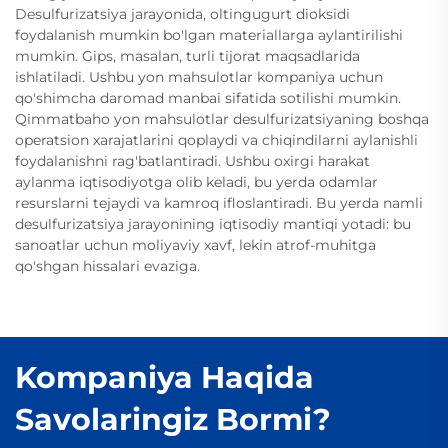
Desulfurizatsiya jarayonida, oltingugurt dioksidi
foydalanish mumkin bo'lgan materiallarga aylantirilishi
mumkin. Gips, masalan, turli tijorat maqsadlarida
ishlatiladi. Ushbu yon mahsulotlar kompaniya uchun
qo'shimcha daromad manbai sifatida sotilishi mumkin.
Qimmatbaho yon mahsulotlar desulfurizatsiyaning boshqa
operatsion xarajatlarini qoplaydi va chiqindilarni aylanishli
foydalanishni rag'batlantiradi. Ushbu oxirgi harakat
aylanma iqtisodiyotga olib keladi, bu yerda odamlar
resurslarni tejaydi va kamroq ifloslantiradi. Bu yerda namli
desulfurizatsiya jarayonining iqtisodiy mantiqi yotadi: bu
sanoatlar uchun moliyaviy xavf, lekin atrof-muhitga
qo'shgan hissalari evaziga.
Kompaniya Haqida
Savolaringiz Bormi?