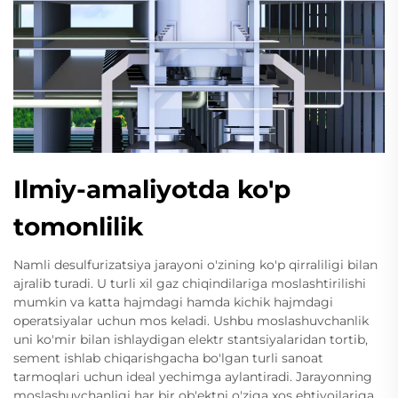
Ilmiy-amaliyotda ko'p
tomonlilik
Namli desulfurizatsiya jarayoni o'zining ko'p qirraliligi bilan
ajralib turadi. U turli xil gaz chiqindilariga moslashtirilishi
mumkin va katta hajmdagi hamda kichik hajmdagi
operatsiyalar uchun mos keladi. Ushbu moslashuvchanlik
uni ko'mir bilan ishlaydigan elektr stantsiyalaridan tortib,
sement ishlab chiqarishgacha bo'lgan turli sanoat
tarmoqlari uchun ideal yechimga aylantiradi. Jarayonning
moslashuvchanligi har bir ob'ektni o'ziga xos ehtiyojlariga