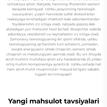
utilizatsiya qilish. Natijada, havoning ifloslanishi sezilarli
darajada kamayadi. Ushbu jarayonning texnologik
xususiyatlari, yuqori haroratda sulfat dioksid bilan
reaksiyaga kirishadigan ohaktosh kabi adsorbentlardan
foydalanishni o'z ichiga oladi, natijada gipsoq deb
ataladigan yon mahsulot hosil bo'ladi. Bosqichlar odatda
adsorbsiya, oksidlanish va neytrallashni o'z ichiga oladi.
Zamonaviy texnologiyaning bir qismi sifatida, ushbu
texnologiyaning qo'llanilishi turli sohalarni, jumladan,
issiqlik energiyasini ishlab chiqarish, sement ishlab
chiqarish va metallurgiyani qamrab oladi. Bu uni Xitoyda
atrof-muhitni muhofaza qilish sa'y-harakatlarida 25 yildan
ortiq muhim komponentga aylantirdi. Ushbu sohada hali
ham atrof-muhit muammolari mavjud bo'lgani sababli,
tugash ko'rinmayapti!
Yangi mahsulot tavsiyalari