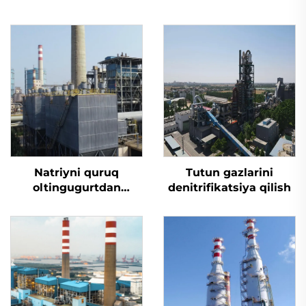
Natriyni quruq
Tutun gazlarini
oltingugurtdan
denitrifikatsiya qilish
tozalash