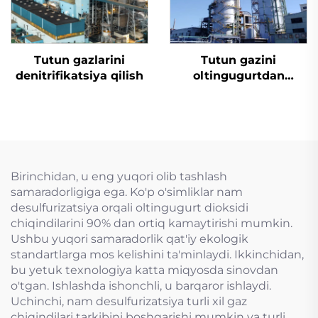
Tutun gazlarini
Tutun gazini
denitrifikatsiya qilish
oltingugurtdan
tozalash
Birinchidan, u eng yuqori olib tashlash
samaradorligiga ega. Ko'p o'simliklar nam
desulfurizatsiya orqali oltingugurt dioksidi
chiqindilarini 90% dan ortiq kamaytirishi mumkin.
Ushbu yuqori samaradorlik qat'iy ekologik
standartlarga mos kelishini ta'minlaydi. Ikkinchidan,
bu yetuk texnologiya katta miqyosda sinovdan
o'tgan. Ishlashda ishonchli, u barqaror ishlaydi.
Uchinchi, nam desulfurizatsiya turli xil gaz
chiqindilari tarkibini boshqarishi mumkin va turli