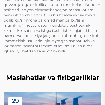
quvvatga ega o'simliklar uchun mos keladi. Bundan
tashqari, jarayon qimmatbaho yon mahsulotlarni
ham ishlab chiqaradi. Gips bu borada asosiy misol
bo'lib, qo'shimcha daromad manbai bo'lishi
mumkin. Nihoyat, uzoq muddatda past texnik
xizmat ko'rsatish va ishga tushirish xarajatlari bilan
nam desulfurizatsiya jarayoni atrof-muhitga ta'sirni
kamaytirish usullarini qidirayotgan sanoat uchun
jozibador variantni taqdim etadi, shu bilan birga
iqtisodiy jihatdan zarar ko'rmaydi.
Maslahatlar va firibgarliklar
29