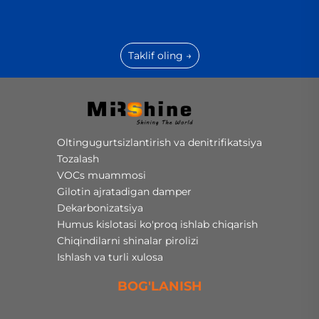
Taklif oling →
Oltingugurtsizlantirish va denitrifikatsiya
Tozalash
VOCs muammosi
Gilotin ajratadigan damper
Dekarbonizatsiya
Humus kislotasi ko'proq ishlab chiqarish
Chiqindilarni shinalar pirolizi
Ishlash va turli xulosa
BOG'LANISH