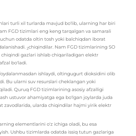
lari turli xil turlarda mavjud bo'lib, ularning har biri
i. Nam FGD tizimlari eng keng tarqalgan va samarali
 uchun odatda oltin tosh yoki balchiqdan iborat
dalanishadi.
chiqindilar. Nam FGD tizimlarining SO
2
chiqindi gazlari ishlab chiqariladigan elektr
fzal bo'ladi.
ydalanmasdan ishlaydi, oltingugurt dioksidini olib
. Bu ularni suv resurslari cheklangan yoki
qiladi. Quruq FGD tizimlarining asosiy afzalligi
aqlash ustuvor ahamiyatga ega bo'lgan joylarda juda
zavodlarida, ularda chiqindilar hajmi yirik elektr
rning elementlarini o'z ichiga oladi, bu esa
'yish. Ushbu tizimlarda odatda issiq tutun gazlariga