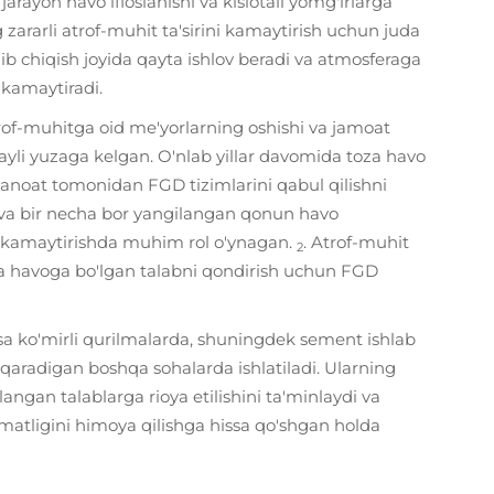
jarayon havo ifloslanishi va kislotali yomg'irlarga
 zararli atrof-muhit ta'sirini kamaytirish uchun juda
ib chiqish joyida qayta ishlov beradi va atmosferaga
a kamaytiradi.
atrof-muhitga oid me'yorlarning oshishi va jamoat
ufayli yuzaga kelgan. O'nlab yillar davomida toza havo
 sanoat tomonidan FGD tizimlarini qabul qilishni
gan va bir necha bor yangilangan qonun havo
ni kamaytirishda muhim rol o'ynagan.
. Atrof-muhit
2
toza havoga bo'lgan talabni qondirish uchun FGD
qsa ko'mirli qurilmalarda, shuningdek sement ishlab
iqaradigan boshqa sohalarda ishlatiladi. Ularning
langan talablarga rioya etilishini ta'minlaydi va
matligini himoya qilishga hissa qo'shgan holda