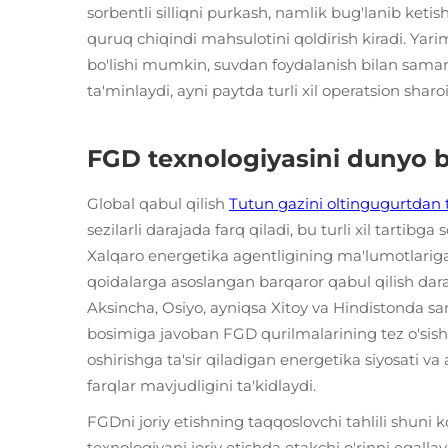
sorbentli silliqni purkash, namlik bug'lanib ketis
quruq chiqindi mahsulotini qoldirish kiradi. Yar
bo'lishi mumkin, suvdan foydalanish bilan samar
ta'minlaydi, ayni paytda turli xil operatsion sharo
FGD texnologiyasini dunyo b
Global qabul qilish
Tutun gazini oltingugurtdan
sezilarli darajada farq qiladi, bu turli xil tartibga
Xalqaro energetika agentligining ma'lumotlariga
qoidalarga asoslangan barqaror qabul qilish dar
Aksincha, Osiyo, ayniqsa Xitoy va Hindistonda san
bosimiga javoban FGD qurilmalarining tez o'sish
oshirishga ta'sir qiladigan energetika siyosati v
farqlar mavjudligini ta'kidlaydi.
FGDni joriy etishning taqqoslovchi tahlili shuni 
texnologiyani joriy etishda etakchi o'rinni egalla