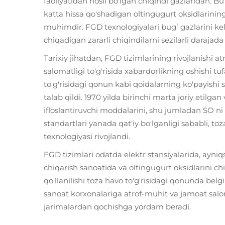
faoliyatidan hosil bo'lgan chiqindi gazlaridan. Bu 
katta hissa qo'shadigan oltingugurt oksidlarining
muhimdir. FGD texnologiyalari bugʻ gazlarini kel
chiqadigan zararli chiqindilarni sezilarli darajad
Tarixiy jihatdan, FGD tizimlarining rivojlanishi 
salomatligi to'g'risida xabardorlikning oshishi t
to'g'risidagi qonun kabi qoidalarning ko'payishi
talab qildi. 1970 yilda birinchi marta joriy etil
ifloslantiruvchi moddalarini, shu jumladan SO 
standartlari yanada qat'iy bo'lganligi sababli, 
texnologiyasi rivojlandi.
FGD tizimlari odatda elektr stansiyalarida, ayni
chiqarish sanoatida va oltingugurt oksidlarini ch
qo'llanilishi toza havo to'g'risidagi qonunda belgi
sanoat korxonalariga atrof-muhit va jamoat salo
jarimalardan qochishga yordam beradi.