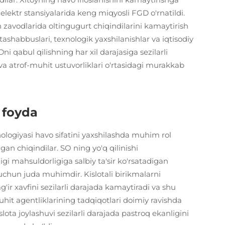
 elektr stansiyalarida keng miqyosli FGD o'rnatildi.
 zavodlarida oltingugurt chiqindilarini kamaytirish
shabbuslari, texnologik yaxshilanishlar va iqtisodiy
i qabul qilishning har xil darajasiga sezilarli
a va atrof-muhit ustuvorliklari o'rtasidagi murakkab
 foyda
ologiyasi havo sifatini yaxshilashda muhim rol
gan chiqindilar. SO ning yo'q qilinishi
igi mahsuldorligiga salbiy ta'sir ko'rsatadigan
 uchun juda muhimdir. Kislotali birikmalarni
g'ir xavfini sezilarli darajada kamaytiradi va shu
uhit agentliklarining tadqiqotlari doimiy ravishda
ota joylashuvi sezilarli darajada pastroq ekanligini