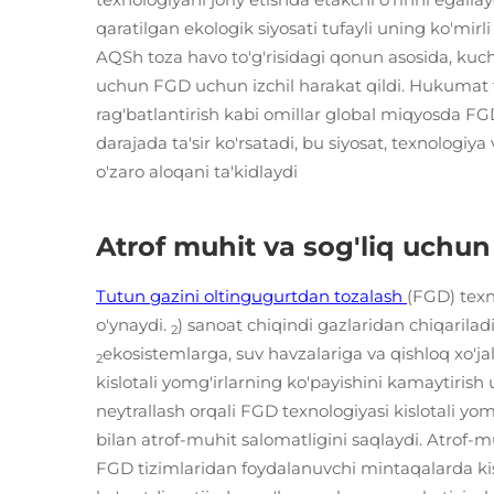
qaratilgan ekologik siyosati tufayli uning ko'mirli
AQSh toza havo to'g'risidagi qonun asosida, kuch
uchun FGD uchun izchil harakat qildi. Hukumat ta
rag'batlantirish kabi omillar global miqyosda FGDn
darajada ta'sir ko'rsatadi, bu siyosat, texnologiy
o'zaro aloqani ta'kidlaydi
Atrof muhit va sog'liq uchun
Tutun gazini oltingugurtdan tozalash
(FGD) texn
o'ynaydi.
) sanoat chiqindi gazlaridan chiqariladi
2
ekosistemlarga, suv havzalariga va qishloq xo'jal
2
kislotali yomg'irlarning ko'payishini kamaytirish
neytrallash orqali FGD texnologiyasi kislotali yom
bilan atrof-muhit salomatligini saqlaydi. Atrof-m
FGD tizimlaridan foydalanuvchi mintaqalarda kisl