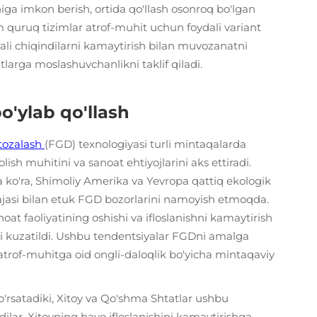
higa imkon berish, ortida qo'llash osonroq bo'lgan
im quruq tizimlar atrof-muhit uchun foydali variant
ali chiqindilarni kamaytirish bilan muvozanatni
itlarga moslashuvchanlikni taklif qiladi.
o'ylab qo'llash
 tozalash
(FGD) texnologiyasi turli mintaqalarda
 solish muhitini va sanoat ehtiyojlarini aks ettiradi.
 ko'ra, Shimoliy Amerika va Yevropa qattiq ekologik
ajasi bilan etuk FGD bozorlarini namoyish etmoqda.
oat faoliyatining oshishi va ifloslanishni kamaytirish
i kuzatildi. Ushbu tendentsiyalar FGDni amalga
a atrof-muhitga oid ongli-daloqlik bo'yicha mintaqaviy
ko'rsatadiki, Xitoy va Qo'shma Shtatlar ushbu
ydilar. Xitoyning havo ifloslanishini kamaytirishga