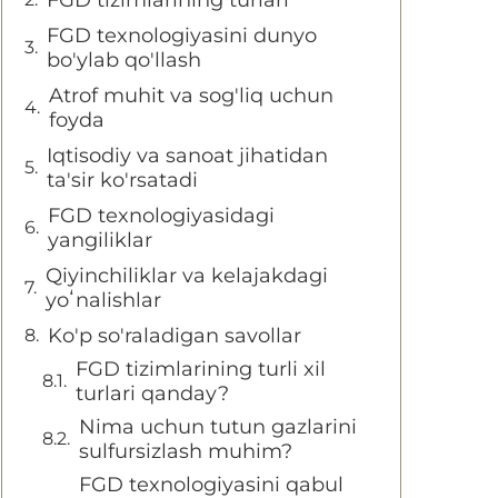
FGD tizimlarining turlari
FGD texnologiyasini dunyo
bo'ylab qo'llash
Atrof muhit va sog'liq uchun
foyda
Iqtisodiy va sanoat jihatidan
ta'sir ko'rsatadi
FGD texnologiyasidagi
yangiliklar
Qiyinchiliklar va kelajakdagi
yoʻnalishlar
Ko'p so'raladigan savollar
FGD tizimlarining turli xil
turlari qanday?
Nima uchun tutun gazlarini
sulfursizlash muhim?
FGD texnologiyasini qabul