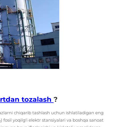
urtdan tozalash
?
gazlarni chiqarib tashlash uchun ishlatiladigan eng
) fosil yoqilg'i elektr stansiyalari va boshqa sanoat
2