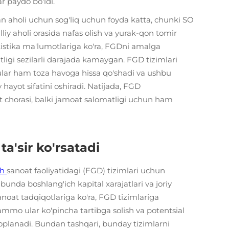
r paydo bo'ldi.
an aholi uchun sog'liq uchun foyda katta, chunki SO
liy aholi orasida nafas olish va yurak-qon tomir
atistika ma'lumotlariga ko'ra, FGDni amalga
ligi sezilarli darajada kamaygan. FGD tizimlari
 ular ham toza havoga hissa qo'shadi va ushbu
ayot sifatini oshiradi. Natijada, FGD
it chorasi, balki jamoat salomatligi uchun ham
ta'sir ko'rsatadi
sh
sanoat faoliyatidagi (FGD) tizimlari uchun
k, bunda boshlang'ich kapital xarajatlari va joriy
noat tadqiqotlariga ko'ra, FGD tizimlariga
mmo ular ko'pincha tartibga solish va potentsial
 qoplanadi. Bundan tashqari, bunday tizimlarni