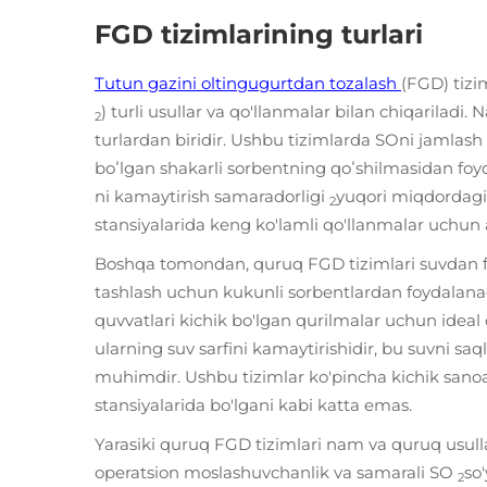
FGD tizimlarining turlari
Tutun gazini oltingugurtdan tozalash
(FGD) tizim
) turli usullar va qo'llanmalar bilan chiqarilad
2
turlardan biridir. Ushbu tizimlarda SOni jamlash
boʻlgan shakarli sorbentning qoʻshilmasidan foy
ni kamaytirish samaradorligi
yuqori miqdordagi 
2
stansiyalarida keng ko'lamli qo'llanmalar uchun a
Boshqa tomondan, quruq FGD tizimlari suvdan fo
tashlash uchun kukunli sorbentlardan foydalanadi
quvvatlari kichik bo'lgan qurilmalar uchun ideal 
ularning suv sarfini kamaytirishidir, bu suvni s
muhimdir. Ushbu tizimlar ko'pincha kichik sanoat 
stansiyalarida bo'lgani kabi katta emas.
Yarasiki quruq FGD tizimlari nam va quruq usulla
operatsion moslashuvchanlik va samarali SO
so
2