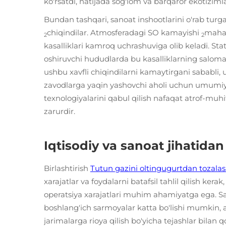
ko'rsatdi, natijada sog'lom va barqaror ekotizimla
Bundan tashqari, sanoat inshootlarini o'rab turg
chiqindilar. Atmosferadagi SO kamayishi
mahal
2
2
kasalliklari kamroq uchrashuviga olib keladi. St
oshiruvchi hududlarda bu kasalliklarning salomat
ushbu xavfli chiqindilarni kamaytirgani sababli,
zavodlarga yaqin yashovchi aholi uchun umumiy h
texnologiyalarini qabul qilish nafaqat atrof-muh
zarurdir.
Iqtisodiy va sanoat jihatidan 
Birlashtirish
Tutun gazini oltingugurtdan tozala
xarajatlar va foydalarni batafsil tahlil qilish kera
operatsiya xarajatlari muhim ahamiyatga ega. Sa
boshlang'ich sarmoyalar katta bo'lishi mumkin, a
jarimalarga rioya qilish bo'yicha tejashlar bilan