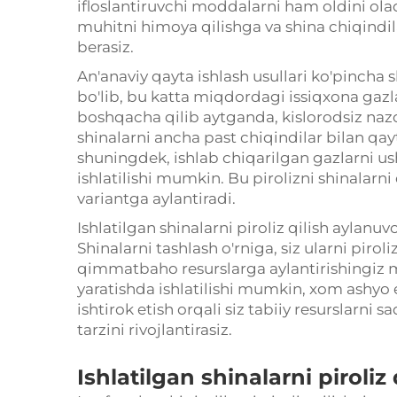
ifloslantiruvchi moddalarni ham oldini oladi
muhitni himoya qilishga va shina chiqindil
berasiz.
An'anaviy qayta ishlash usullari ko'pincha s
bo'lib, bu katta miqdordagi issiqxona gazlar
boshqacha qilib aytganda, kislorodsiz nazo
shinalarni ancha past chiqindilar bilan qay
shuningdek, ishlab chiqarilgan gazlarni us
ishlatilishi mumkin. Bu pirolizni shinalarn
variantga aylantiradi.
Ishlatilgan shinalarni piroliz qilish aylanuv
Shinalarni tashlash o'rniga, siz ularni piroli
qimmatbaho resurslarga aylantirishingiz 
yaratishda ishlatilishi mumkin, xom ashyo 
ishtirok etish orqali siz tabiiy resurslarn
tarzini rivojlantirasiz.
Ishlatilgan shinalarni piroliz 