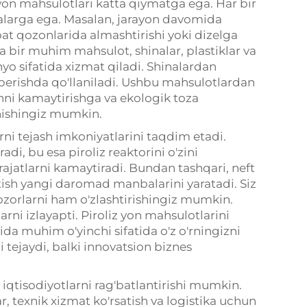
 yon mahsulotlari katta qiymatga ega. Har bir
malarga ega. Masalan, jarayon davomida
oat qozonlarida almashtirishi yoki dizelga
 bir muhim mahsulot, shinalar, plastiklar va
yo sifatida xizmat qiladi. Shinalardan
v berishda qo'llaniladi. Ushbu mahsulotlardan
ishni kamaytirishga va ekologik toza
shishingiz mumkin.
larni tejash imkoniyatlarini taqdim etadi.
di, bu esa piroliz reaktorini o'zini
ajatlarni kamaytiradi. Bundan tashqari, neft
tish yangi daromad manbalarini yaratadi. Siz
ozorlarni ham o'zlashtirishingiz mumkin.
arni izlayapti. Piroliz yon mahsulotlarini
ida muhim o'yinchi sifatida o'z o'rningizni
 tejaydi, balki innovatsion biznes
iy iqtisodiyotlarni rag'batlantirishi mumkin.
ar, texnik xizmat ko'rsatish va logistika uchun