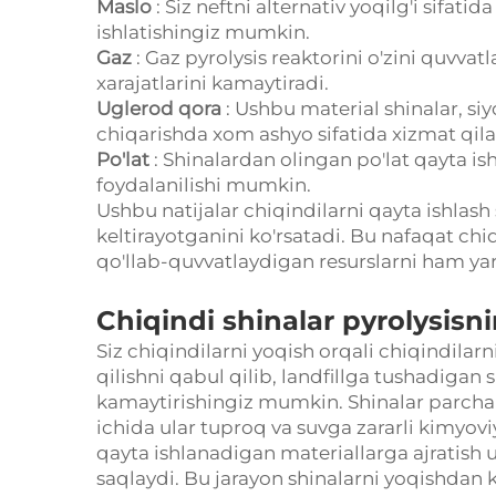
Maslo
: Siz neftni alternativ yoqilg'i sifat
ishlatishingiz mumkin.
Gaz
: Gaz pyrolysis reaktorini o'zini quvvat
xarajatlarini kamaytiradi.
Uglerod qora
: Ushbu material shinalar, siy
chiqarishda xom ashyo sifatida xizmat qila
Po'lat
: Shinalardan olingan po'lat qayta is
foydalanilishi mumkin.
Ushbu natijalar chiqindilarni qayta ishlash
keltirayotganini ko'rsatadi. Bu nafaqat chiq
qo'llab-quvvatlaydigan resurslarni ham yar
Chiqindi shinalar pyrolysisn
Siz chiqindilarni yoqish orqali chiqindilarn
qilishni qabul qilib, landfillga tushadigan s
kamaytirishingiz mumkin. Shinalar parchala
ichida ular tuproq va suvga zararli kimyovi
qayta ishlanadigan materiallarga ajratish us
saqlaydi. Bu jarayon shinalarni yoqishdan 