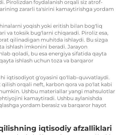
. Pirolizdan foydalanish orqali siz atrof-
arining zararli ta'sirini kamaytirishga yordam
hinalarni yoqish yoki eritish bilan bog'liq
i va toksik bug'larni chiqaradi. Piroliz esa,
rat qilinadigan muhitda ishlaydi. Bu sizga
ta ishlash imkonini beradi. Jarayon
hlab qoladi, bu esa energiya sifatida qayta
i qayta ishlash uchun toza va barqaror
chi iqtisodiyot g'oyasini qo'llab-quvvatlaydi.
z qilish orqali neft, karbon qora va po'lat kabi
mumkin. Ushbu materiallar yangi mahsulotlar
ehtiyojini kamaytiradi. Ushbu aylanishda
i saqlashga yordam berasiz va barqaror hayot
qilishning iqtisodiy afzalliklari