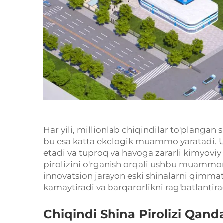
Har yili, millionlab chiqindilar to'plangan s
bu esa katta ekologik muammo yaratadi. U
etadi va tuproq va havoga zararli kimyoviy
pirolizini o'rganish orqali ushbu muammon
innovatsion jarayon eski shinalarni qimmat
kamaytiradi va barqarorlikni rag'batlantira
Chiqindi Shina Pirolizi Qand