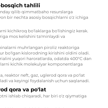
bosqich tahlili
 qanday qilib qimmatbaho resurslarga
on bir nechta asosiy bosqichlarni o'z ichiga
rni kichikroq bo'laklarga bo'lishingiz kerak.
iga mos kelishini ta'minlaydi va
inalarni muhrlangan piroliz reaktoriga
 bo'lgan kislorodning kirishini oldini oladi.
rialini yuqori haroratlarda, odatda 400°C dan
nalarni kichik molekulyar komponentlarga
, reaktor neft, gaz, uglerod qora va po'lat
iladi va keyingi foydalanish uchun saqlanadi.
rod qora va po'lat
otni ishlab chiqaradi, har biri o'z qiymatiga