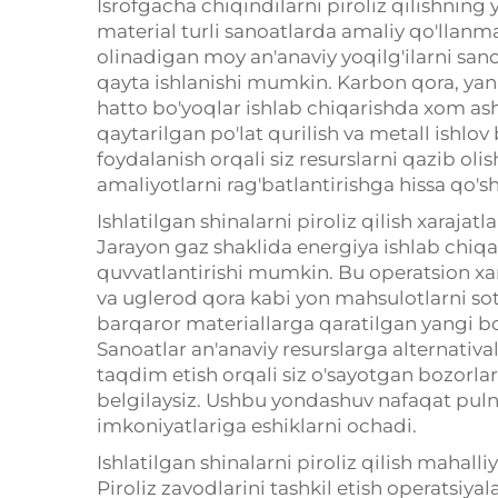
Isrofgacha chiqindilarni piroliz qilishning
material turli sanoatlarda amaliy qo'llan
olinadigan moy an'anaviy yoqilg'ilarni san
qayta ishlanishi mumkin. Karbon qora, yana
hatto bo'yoqlar ishlab chiqarishda xom ash
qaytarilgan po'lat qurilish va metall ishlo
foydalanish orqali siz resurslarni qazib ol
amaliyotlarni rag'batlantirishga hissa qo'
Ishlatilgan shinalarni piroliz qilish xarajat
Jarayon gaz shaklida energiya ishlab chiqara
quvvatlantirishi mumkin. Bu operatsion xar
va uglerod qora kabi yon mahsulotlarni so
barqaror materiallarga qaratilgan yangi b
Sanoatlar an'anaviy resurslarga alternatival
taqdim etish orqali siz o'sayotgan bozorlar
belgilaysiz. Ushbu yondashuv nafaqat pulni
imkoniyatlariga eshiklarni ochadi.
Ishlatilgan shinalarni piroliz qilish mahall
Piroliz zavodlarini tashkil etish operatsiyal