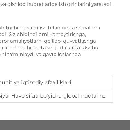
 va qishloq hududlarida ish o'rinlarini yaratadi.
muhitni himoya qilish bilan birga shinalarni
tadi. Siz chiqindilarni kamaytirishga,
ror amaliyotlarni qo'llab-quvvatlashga
va atrof-muhitga ta'siri juda katta. Ushbu
kni ta'minlaydi va qayta ishlashda
uhit va iqtisodiy afzalliklari
ya: Havo sifati bo'yicha global nuqtai nazar