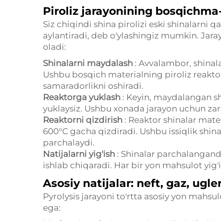
Piroliz jarayonining bosqichma-
Siz chiqindi shina pirolizi eski shinalarni
aylantiradi, deb o'ylashingiz mumkin. Jaray
oladi:
Shinalarni maydalash
: Avvalambor, shinala
Ushbu bosqich materialning piroliz reaktor
samaradorlikni oshiradi.
Reaktorga yuklash
: Keyin, maydalangan sh
yuklaysiz. Ushbu xonada jarayon uchun zarur
Reaktorni qizdirish
: Reaktor shinalar mate
600°C gacha qizdiradi. Ushbu issiqlik shi
parchalaydi.
Natijalarni yig'ish
: Shinalar parchalanganda
ishlab chiqaradi. Har bir yon mahsulot yig'
Asosiy natijalar: neft, gaz, ugle
Pyrolysis jarayoni to'rtta asosiy yon mahsul
ega: