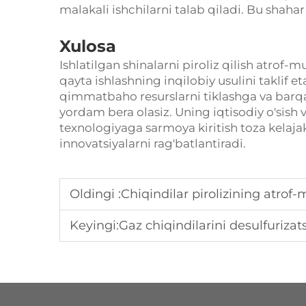
malakali ishchilarni talab qiladi. Bu shahar
Xulosa
Ishlatilgan shinalarni piroliz qilish atrof-
qayta ishlashning inqilobiy usulini taklif e
qimmatbaho resurslarni tiklashga va barqa
yordam bera olasiz. Uning iqtisodiy o'sish 
texnologiyaga sarmoya kiritish toza kelaja
innovatsiyalarni rag'batlantiradi.
Oldingi :
Chiqindilar pirolizining atrof-m
Keyingi:
Gaz chiqindilarini desulfurizatsi