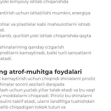
ida yoki kimyoviy ishlab chiqarishda
lantirish uchun ishlatilishi mumkin, energiya
ohlar va plastiklar kabi mahsulotlarni ishlab
di.
hlanib, qurilish yoki ishlab chiqarishda qayta
 shinalarining qanday o'zgarish
indilarni kamaytiradi, balki turli sanoatlarni
atadi.
ing atrof-muhitga foydalari
i kamaytirish uchun chiqindi shinalarni piroliz
hinalar sonini sezilarli darajada
sh uchun yuzlab yillar talab etadi va bu vaqt
y moddalarni chiqaradi. Piroliz bu shinalarni
ulini taklif etadi, ularni landfillga tushishdan
kelib chiqadigan toksik tutun va