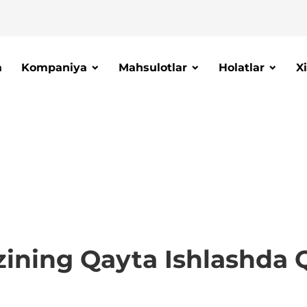
a
Kompaniya
Mahsulotlar
Holatlar
X
izining Qayta Ishlashda