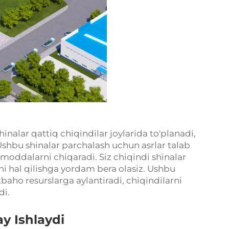
hinalar qattiq chiqindilar joylarida to'planadi,
shbu shinalar parchalash uchun asrlar talab
 moddalarni chiqaradi. Siz chiqindi shinalar
i hal qilishga yordam bera olasiz. Ushbu
baho resurslarga aylantiradi, chiqindilarni
di.
ay Ishlaydi