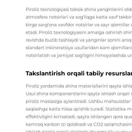
Piroliz texnologiyasi toksik shina yanginlarini o
atmosfera notsirlari va sog'liqga katta xavf tekbir
birga sarg'ona xavfdor notsirlar va sayr qismillar
etadi. Piroliz texnologiyasini amalga oshirish shi
ravishda buzib tashlaydi va yanginlar sonini ani
standart inkineratsiya usullaridan kam qismillarda
notsirlatish va jamiyat sog'ligini himoyalashda un
Takslantirish orqali tabiiy resursla
Piroliz yordamida shina materiallarini qayta ishl
Usul shina komponentlarini qayta ishlash orqali 
piroliz maslasiga aylantiradi. Ushbu mahsulotla
saqlashga katta hissa qo'shib turadi. Statistika m
effektivligini ko'rsatadi, qayta ishlangan qora 
kamroq karbon izi qoldiradi va CO2 salqinchasini
ishlash piroliz orqali ekologik davomiylik va resur