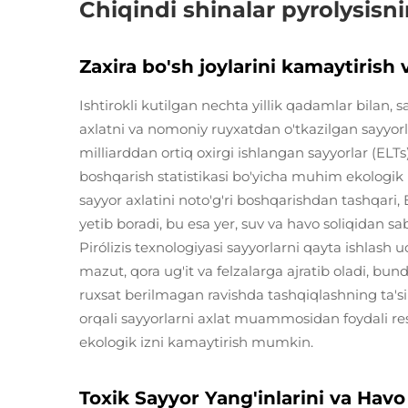
Chiqindi shinalar pyrolysisn
Zaxira bo'sh joylarini kamaytirish 
Ishtirokli kutilgan nechta yillik qadamlar bilan, 
axlatni va nomoniy ruyxatdan o'tkazilgan sayyorl
milliarddan ortiq oxirgi ishlangan sayyorlar (ELTs
boshqarish statistikasi bo'yicha muhim ekologi
sayyor axlatini noto'g'ri boshqarishdan tashqari,
yetib boradi, bu esa yer, suv va havo soliqidan s
Pirólizis texnologiyasi sayyorlarni qayta ishlash
mazut, qora ug'it va felzalarga ajratib oladi, bun
ruxsat berilmagan ravishda tashqiqlashning ta'siri
orqali sayyorlarni axlat muammosidan foydali re
ekologik izni kamaytirish mumkin.
Toxik Sayyor Yang'inlarini va Havo