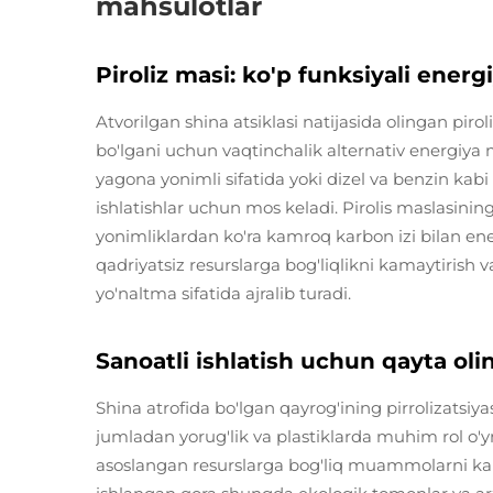
mahsulotlar
Piroliz masi: ko'p funksiyali ener
Atvorilgan shina atsiklasi natijasida olingan pirol
bo'lgani uchun vaqtinchalik alternativ energiya 
yagona yonimli sifatida yoki dizel va benzin kabi 
ishlatishlar uchun mos keladi. Pirolis maslasining
yonimliklardan ko'ra kamroq karbon izi bilan ene
qadriyatsiz resurslarga bog'liqlikni kamaytirish 
yo'naltma sifatida ajralib turadi.
Sanoatli ishlatish uchun qayta ol
Shina atrofida bo'lgan qayrog'ining pirrolizatsiya
jumladan yorug'lik va plastiklarda muhim rol o'yn
asoslangan resurslarga bog'liq muammolarni kamay