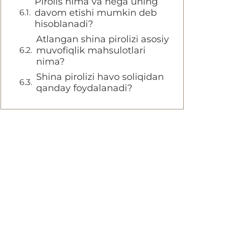
Pirolis nima va nega uning
davom etishi mumkin deb
hisoblanadi?
Atlangan shina pirolizi asosiy
muvofiqlik mahsulotlari
nima?
Shina pirolizi havo soliqidan
qanday foydalanadi?