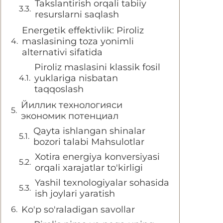
Takslantirish orqali tabiiy
resurslarni saqlash
Energetik effektivlik: Piroliz
maslasining toza yonimli
alternativi sifatida
Piroliz maslasini klassik fosil
yuklariga nisbatan
taqqoslash
Йиллик технологияси
экономик потенциал
Qayta ishlangan shinalar
bozori talabi Mahsulotlar
Xotira energiya konversiyasi
orqali xarajatlar to'kirligi
Yashil texnologiyalar sohasida
ish joylari yaratish
Ko'p so'raladigan savollar