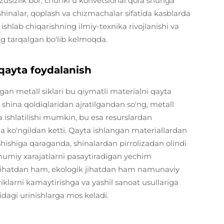
usizlik bor, chunki u konvetsional qora shunga
. Shinalar, qoplash va chizmachalar sifatida kasblarda
ishlab chiqarishning ilmiy-texnika rivojlanishi va
ng tarqalgan bo'lib kelmoqda.
 qayta foydalanish
ingan metall siklari bu qiymatli materialni qayta
n shina qoldiqlaridan ajratilgandan so'ng, metall
ta ishlatilishi mumkin, bu esa resurslardan
a ko'ngildan ketti. Qayta ishlangan materiallardan
hishiga qaraganda, shinalardan pirrolizadan olindi
 umumiy xarajatlarni pasaytiradigan yechim
 jihatdan ham, ekologik jihatdan ham namunaviy
iriklarni kamaytirishga va yashil sanoat usullariga
dagi urinishlarga mos keladi.