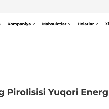
a
Kompaniya
Mahsulotlar
Holatlar
X
g Pirolisisi Yuqori Ene