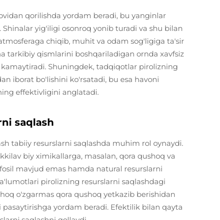
ldovidan qorilishda yordam beradi, bu yanginlar
. Shinalar yig'iligi osonroq yonib turadi va shu bilan
 atmosferaga chiqib, muhit va odam sog'ligiga ta'sir
na tarkibiy qismlarini boshqariladigan ornda xavfsiz
q kamaytiradi. Shuningdek, tadqiqotlar pirolizning
n iborat bo'lishini ko'rsatadi, bu esa havoni
ing effektivligini anglatadi.
rni saqlash
ash tabiiy resurslarni saqlashda muhim rol oynaydi.
ikkilav biy ximikallarga, masalan, qora qushoq va
r fosil mavjud emas hamda natural resurslarni
a'lumotlari pirolizning resurslarni saqlashdagi
qushoq o'zgarmas qora qushoq yetkazib berishidan
 pasaytirishga yordam beradi. Efektilik bilan qayta
slarni saqlashni qollaydi.