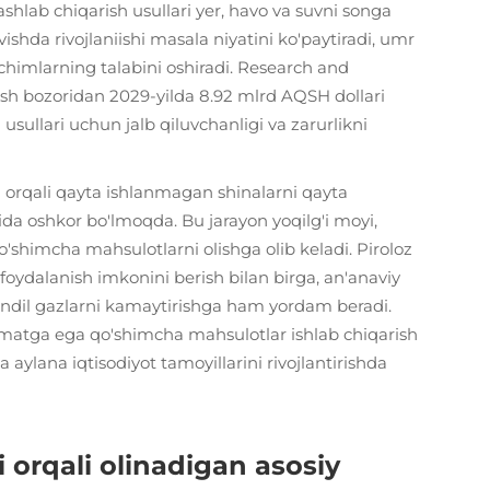
 tashlab chiqarish usullari yer, havo va suvni songa
ishda rivojlaniishi masala niyatini ko'paytiradi, umr
chimlarning talabini oshiradi. Research and
ash bozoridan 2029-yilda 8.92 mlrd AQSH dollari
sullari uchun jalb qiluvchanligi va zarurlikni
ish orqali qayta ishlanmagan shinalarni qayta
ida oshkor bo'lmoqda. Bu jarayon yoqilg'i moyi,
'shimcha mahsulotlarni olishga olib keladi. Piroloz
 foydalanish imkonini berish bilan birga, an'anaviy
rendil gazlarni kamaytirishga ham yordam beradi.
qiymatga ega qo'shimcha mahsulotlar ishlab chiqarish
a aylana iqtisodiyot tamoyillarini rivojlantirishda
i orqali olinadigan asosiy