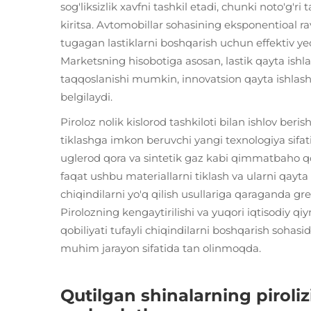
sog'liksizlik xavfni tashkil etadi, chunki noto'g'ri
kiritsa. Avtomobillar sohasining eksponentioal rav
tugagan lastiklarni boshqarish uchun effektiv ye
Marketsning hisobotiga asosan, lastik qayta ishl
taqqoslanishi mumkin, innovatsion qayta ishlash u
belgilaydi.
Piroloz nolik kislorod tashkiloti bilan ishlov ber
tiklashga imkon beruvchi yangi texnologiya sifat
uglerod qora va sintetik gaz kabi qimmatbaho qo
faqat ushbu materiallarni tiklash va ularni qayta
chiqindilarni yo'q qilish usullariga qaraganda g
Pirolozning kengaytirilishi va yuqori iqtisodiy 
qobiliyati tufayli chiqindilarni boshqarish sohasid
muhim jarayon sifatida tan olinmoqda.
Qutilgan shinalarning piroliz