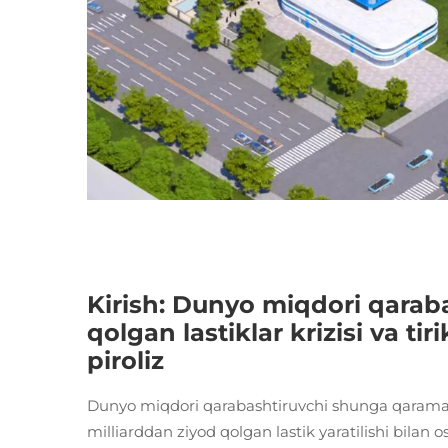
Kirish: Dunyo miqdori qara
qolgan lastiklar krizisi va t
piroliz
Dunyo miqdori qarabashtiruvchi shunga qaramay qo
milliarddan ziyod qolgan lastik yaratilishi bilan