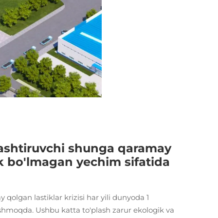
bashtiruvchi shunga qaramay
irik bo'lmagan yechim sifatida
lgan lastiklar krizisi har yili dunyoda 1
 oshmoqda. Ushbu katta to'plash zarur ekologik va