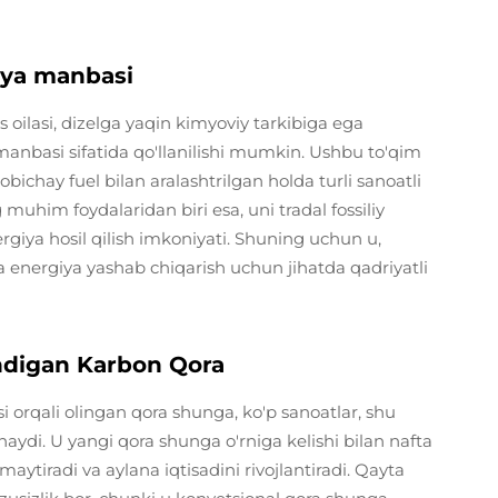
giya manbasi
is oilasi, dizelga yaqin kimyoviy tarkibiga ega
manbasi sifatida qo'llanilishi mumkin. Ushbu to'qim
obichay fuel bilan aralashtrilgan holda turli sanoatli
 muhim foydalaridan biri esa, uni tradal fossiliy
rgiya hosil qilish imkoniyati. Shuning uchun u,
va energiya yashab chiqarish uchun jihatda qadriyatli
indigan Karbon Qora
si orqali olingan qora shunga, ko'p sanoatlar, shu
aydi. U yangi qora shunga o'rniga kelishi bilan nafta
tiradi va aylana iqtisadini rivojlantiradi. Qayta