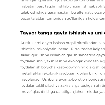
ishlangan qora shungda ekologik tomonlar va arz
nisbatan past taqdirli ishlab chiqarilishi sababli
talab oshishiga qaramasdan, bu alternativ o'zaro 
bazar talablari tomonidan qo'llanilgan holda ke
Tayyor tanga qayta ishlash va uni
Atirtiriklarni qayta ishlash orqali pirrolizadan ol
ishlatish imkoniyatini beradi. Pirrolizadan kelga
siklari qurilish va ishlab chiqarish sanoatida qay
foydalanishni yaxshilash va ekologik yondashuvg
foydalanish bo'yicha kasb-qowmning qiziqishi os
metall siklari ekologik javobgarlik bilan bir xil,
hisoblanadi. Ushbu jarayon axborot omboridagi
foydalar taklif qiladi va zaxiralarga tushgan atirt
muvofiqlashtirishga qaratilgan jahon miqdoriyati