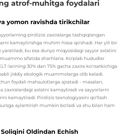
ing atrof-muhitga foydalari
va yomon ravishda tirikchilar
sayyorlarning pirólizisi zaxiralarga tashqiqlangan
arni kamaytirishga muhim hissa qo'shadi. Har yili bir
) yaratiladi, bu esa dunyo miqyosidagi sayyor axlatini
k muammo sifatida sharhlana. Ko'plab hududlar
 ELT-larining 30% dan 75% gacha zaxira ko'rsatkichiga
ababli jiddiy ekologik muammolarga olib keladi.
 uchun foydali mahsulotlarga ajratadi - masalan,
da zaxiralardagi axlatni kamaytiradi va sayyorlarni
ni kamaytiradi. Pirólizis texnologiyasini qo'llash
sursga aylantirish mumkin bo'ladi va shu bilan ham
 Soliqini Oldindan Echish