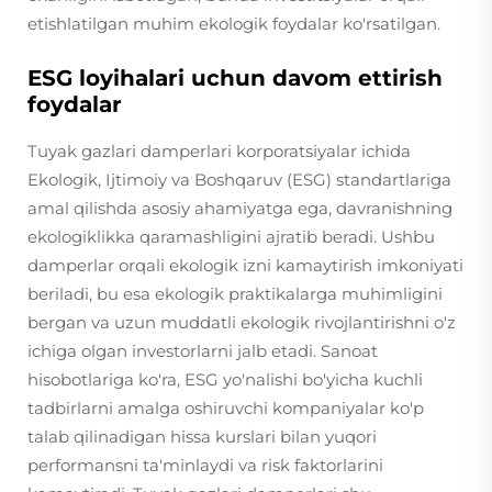
etishlatilgan muhim ekologik foydalar ko'rsatilgan.
ESG loyihalari uchun davom ettirish
foydalar
Tuyak gazlari damperlari korporatsiyalar ichida
Ekologik, Ijtimoiy va Boshqaruv (ESG) standartlariga
amal qilishda asosiy ahamiyatga ega, davranishning
ekologiklikka qaramashligini ajratib beradi. Ushbu
damperlar orqali ekologik izni kamaytirish imkoniyati
beriladi, bu esa ekologik praktikalarga muhimligini
bergan va uzun muddatli ekologik rivojlantirishni o'z
ichiga olgan investorlarni jalb etadi. Sanoat
hisobotlariga ko'ra, ESG yo'nalishi bo'yicha kuchli
tadbirlarni amalga oshiruvchi kompaniyalar ko'p
talab qilinadigan hissa kurslari bilan yuqori
performansni ta'minlaydi va risk faktorlarini