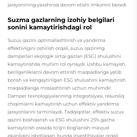
jarayonining yaxshiroq davom etishi imkonini beradi.
Suzma gazlarning izohiy belgilari
sonini kamaytirishdagi rol
Suzuv qazini optimallashtirish va yandirma
effektivligini oshirish orqali, suzuv qazining
damperlari ekologik sirtqi gazlari (ESG) shulushini
kamaytirishda muhim rol oynaydi. Ushbu kamayish,
berilganliklarni davom ettirish maqsadlariga yetib
borish va kengaytirilgan ESG shulushini kamaytirish
maqsadlariga moslashtirish uchun muhimdir.
Damper texnologiyalarining integratsiyasi, resursliq
chiqimlarni kamaytirish uchun effektiv yandirma
jarayonlarini ta'minlaydi. Tadqiqotlar, effektiv suzuv
qazini boshqarish va ESG shulushini 25% gacha
kamaytirish orasida to'g'ri bog'lanish mavjud
ekanligini isbotlagan, bunda investitsiyalar orqali