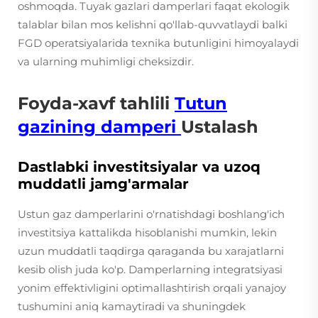
oshmoqda. Tuyak gazlari damperlari faqat ekologik
talablar bilan mos kelishni qo'llab-quvvatlaydi balki
FGD operatsiyalarida texnika butunligini himoyalaydi
va ularning muhimligi cheksizdir.
Foyda-xavf tahlili
Tutun
gazining damperi
Ustalash
Dastlabki investitsiyalar va uzoq
muddatli jamg'armalar
Ustun gaz damperlarini o'rnatishdagi boshlang'ich
investitsiya kattalikda hisoblanishi mumkin, lekin
uzun muddatli taqdirga qaraganda bu xarajatlarni
kesib olish juda ko'p. Damperlarning integratsiyasi
yonim effektivligini optimallashtirish orqali yanajoy
tushumini aniq kamaytiradi va shuningdek