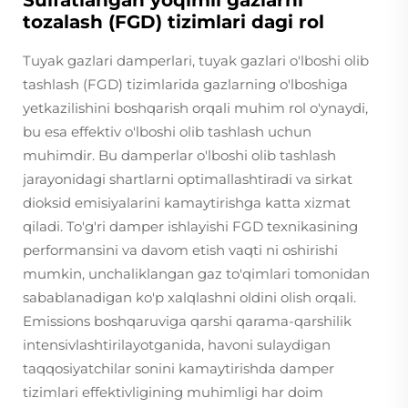
Sulfatlangan yoqimli gazlarni
tozalash (FGD) tizimlari dagi rol
Tuyak gazlari damperlari, tuyak gazlari o'lboshi olib
tashlash (FGD) tizimlarida gazlarning o'lboshiga
yetkazilishini boshqarish orqali muhim rol o'ynaydi,
bu esa effektiv o'lboshi olib tashlash uchun
muhimdir. Bu damperlar o'lboshi olib tashlash
jarayonidagi shartlarni optimallashtiradi va sirkat
dioksid emisiyalarini kamaytirishga katta xizmat
qiladi. To'g'ri damper ishlayishi FGD texnikasining
performansini va davom etish vaqti ni oshirishi
mumkin, unchaliklangan gaz to'qimlari tomonidan
sabablanadigan ko'p xalqlashni oldini olish orqali.
Emissions boshqaruviga qarshi qarama-qarshilik
intensivlashtirilayotganida, havoni sulaydigan
taqqosiyatchilar sonini kamaytirishda damper
tizimlari effektivligining muhimligi har doim