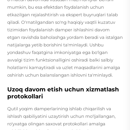
mumkin, bu esa efektdan foydalanish uchun
etkazilgan rejalashtirish va ekspert buyruqlari talab
qiladi. O'rnatilgandan so'ng haqiqiy vaqtli kuzatuv
tizimidan foydalanish damper ishlashini davom
etgan ravishda baholashga yordam beradi va istalgan
natijalarga yetib borishini ta'minlaydi. Ushbu
yondashuv faqatgina imkoniyatga ega bo'lgan
avvalgi tizim funktsionalligini oshiradi balki salbiy
holatlarni kamaytiradi va uzlet maqsadlarini amalga
oshirish uchun balanslangan ishlovni ta'minlaydi.
Uzoq davom etish uchun xizmatlash
protokollari
Qutil yoqim damperlarining ishlab chiqarilish va
ishlash qabiliyatini uzaytirish uchun mo'ljallangan,
ro'yxatga olingan saxovat protokollari amalga