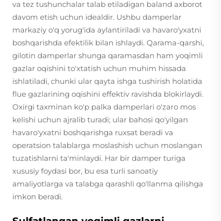
va tez tushunchalar talab etiladigan baland axborot
davom etish uchun idealdir. Ushbu damperlar
markaziy o'q yorug'ida aylantiriladi va havaro'yxatni
boshqarishda efektilik bilan ishlaydi. Qarama-qarshi,
gilotin damperlar shunga qaramasdan ham yoqimli
gazlar oqishini to'xtatish uchun muhim hissada
ishlatiladi, chunki ular qayta ishga tushirish holatida
flue gazlarining oqishini effektiv ravishda blokirlaydi.
Oxirgi taxminan ko'p palka damperlari o'zaro mos
kelishi uchun ajralib turadi; ular bahosi qo'yilgan
havaro'yxatni boshqarishga ruxsat beradi va
operatsion talablarga moslashish uchun moslangan
tuzatishlarni ta'minlaydi. Har bir damper turiga
xususiy foydasi bor, bu esa turli sanoatiy
amaliyotlarga va talabga qarashli qo'llanma qilishga
imkon beradi.