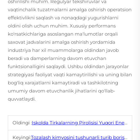
oshirilishi muhim. Regulyar tekshiruvlar va
vaqtinchalik tuzatmalarni amalga oshirish operatsion
effektivlikni saqlash va nonaqdagi yugurishlarni
oldini olish uchun muhim. Xususiy performans
ko'rsatkichlariga asoslangan ma'lumotlar orqali
saxovat jadvalarini amalga oshirish yordamida
industriya har xil muammolarga oldindan javob
beradi va damperlarning davom etuvchan
funktsionalligini saqlaydi. Ushbu oldindan jarayonlar
strategiyasi faoliyat vaqti kamaytirilishi va uning bilan
bog'liq xarajatlarni kamaytiradi va tashkilotning
umumiy davom etuvchanlik jihatlarini qo'llab-
quvvatlaydi.
Oldingi :
Iskolda Tirkalarning Pirolisisi Yuqori Energiya uchun Foydalar
Keyingi:
Tozalash kimyosini tushunarli turib borish: Gaz desulfurizatsiyasini tushunish