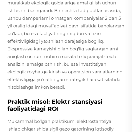
murakkab ekologik qoidalariga amal qilish uchun
ishlashni boshqaradi. Bir nechta tadqiqotlar asosida,
ushbu damperlarni o'rnatgan kompaniyalar 2 dan 5
yil oralig'idagi muvaffaqiyat davri sifatida baholangan
bo'ladi, bu esa faoliyatning miqdori va tizim
effektivligidagi yaxshilash darajasiga bog'liq.
Ekspressiya kamayishi bilan bog'liq saqlanganlarni
aniqlash uchun muhim masala to'liq xarajat-foida
analizini amalga oshirish, bu esa investitsiyani
ekologik ro'yhatga kirish va operatsion xarajatlarning
effektivligiga yo'naltirilgan strategik harakat sifatida
hisoblashga imkon beradi.
Praktik misol: Elektr stansiyasi
faoliyatidagi ROI
Mukammal bo‘lgan praktikum, elektrostantsiya
ishlab chiqarishida sigil gazo qatorining iqtisodiy