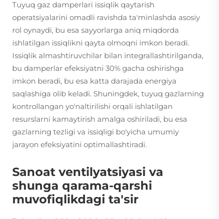
Tuyuq gaz damperlari issiqlik qaytarish
operatsiyalarini omadli ravishda ta'minlashda asosiy
rol oynaydi, bu esa sayyorlarga aniq miqdorda
ishlatilgan issiqlikni qayta olmoqni imkon beradi.
Issiqlik almashtiruvchilar bilan integrallashtirilganda,
bu damperlar efeksiyatni 30% gacha oshirishga
imkon beradi, bu esa katta darajada energiya
saqlashiga olib keladi. Shuningdek, tuyuq gazlarning
kontrollangan yo'naltirilishi orqali ishlatilgan
resurslarni kamaytirish amalga oshiriladi, bu esa
gazlarning tezligi va issiqligi bo'yicha umumiy
jarayon efeksiyatini optimallashtiradi.
Sanoat ventilyatsiyasi va
shunga qarama-qarshi
muvofiqlikdagi ta'sir