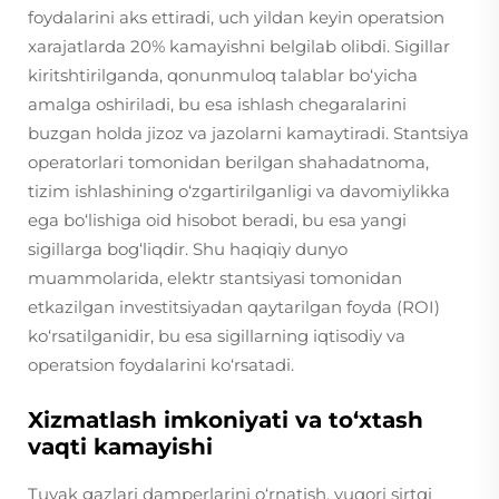
foydalarini aks ettiradi, uch yildan keyin operatsion
xarajatlarda 20% kamayishni belgilab olibdi. Sigillar
kiritshtirilganda, qonunmuloq talablar bo‘yicha
amalga oshiriladi, bu esa ishlash chegaralarini
buzgan holda jizoz va jazolarni kamaytiradi. Stantsiya
operatorlari tomonidan berilgan shahadatnoma,
tizim ishlashining o‘zgartirilganligi va davomiylikka
ega bo‘lishiga oid hisobot beradi, bu esa yangi
sigillarga bog‘liqdir. Shu haqiqiy dunyo
muammolarida, elektr stantsiyasi tomonidan
etkazilgan investitsiyadan qaytarilgan foyda (ROI)
ko‘rsatilganidir, bu esa sigillarning iqtisodiy va
operatsion foydalarini ko‘rsatadi.
Xizmatlash imkoniyati va to‘xtash
vaqti kamayishi
Tuyak gazlari damperlarini o‘rnatish, yuqori sirtqi