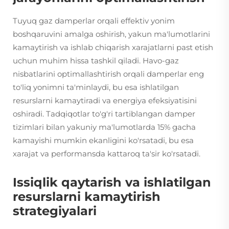
Tuyuq gaz damperlar orqali effektiv yonim
boshqaruvini amalga oshirish, yakun ma'lumotlarini
kamaytirish va ishlab chiqarish xarajatlarni past etish
uchun muhim hissa tashkil qiladi. Havo-gaz
nisbatlarini optimallashtirish orqali damperlar eng
to'liq yonimni ta'minlaydi, bu esa ishlatilgan
resurslarni kamaytiradi va energiya efeksiyatisini
oshiradi. Tadqiqotlar to'g'ri tartiblangan damper
tizimlari bilan yakuniy ma'lumotlarda 15% gacha
kamayishi mumkin ekanligini ko'rsatadi, bu esa
xarajat va performansda kattaroq ta'sir ko'rsatadi.
Issiqlik qaytarish va ishlatilgan
resurslarni kamaytirish
strategiyalari