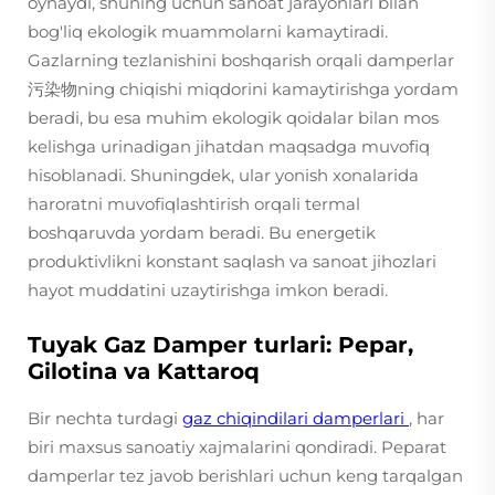
oynaydi, shuning uchun sanoat jarayonlari bilan
bog'liq ekologik muammolarni kamaytiradi.
Gazlarning tezlanishini boshqarish orqali damperlar
污染物ning chiqishi miqdorini kamaytirishga yordam
beradi, bu esa muhim ekologik qoidalar bilan mos
kelishga urinadigan jihatdan maqsadga muvofiq
hisoblanadi. Shuningdek, ular yonish xonalarida
haroratni muvofiqlashtirish orqali termal
boshqaruvda yordam beradi. Bu energetik
produktivlikni konstant saqlash va sanoat jihozlari
hayot muddatini uzaytirishga imkon beradi.
Tuyak Gaz Damper turlari: Pepar,
Gilotina va Kattaroq
Bir nechta turdagi
gaz chiqindilari damperlari
, har
biri maxsus sanoatiy xajmalarini qondiradi. Peparat
damperlar tez javob berishlari uchun keng tarqalgan