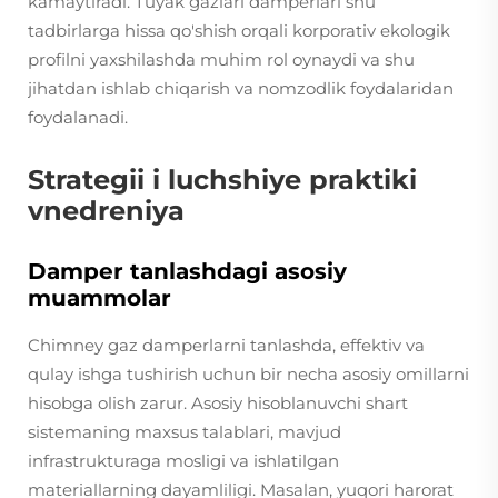
kamaytiradi. Tuyak gazlari damperlari shu
tadbirlarga hissa qo'shish orqali korporativ ekologik
profilni yaxshilashda muhim rol oynaydi va shu
jihatdan ishlab chiqarish va nomzodlik foydalaridan
foydalanadi.
Strategii i luchshiye praktiki
vnedreniya
Damper tanlashdagi asosiy
muammolar
Chimney gaz damperlarni tanlashda, effektiv va
qulay ishga tushirish uchun bir necha asosiy omillarni
hisobga olish zarur. Asosiy hisoblanuvchi shart
sistemaning maxsus talablari, mavjud
infrastrukturaga mosligi va ishlatilgan
materiallarning dayamliligi. Masalan, yuqori harorat