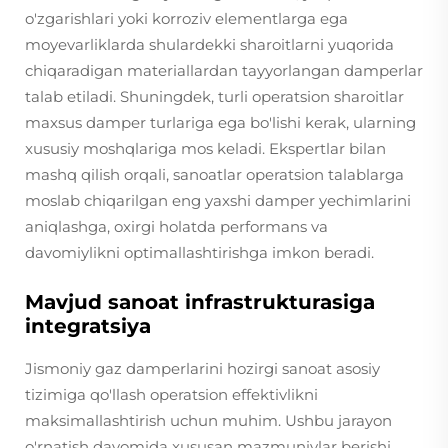
o'zgarishlari yoki korroziv elementlarga ega
moyevarliklarda shulardekki sharoitlarni yuqorida
chiqaradigan materiallardan tayyorlangan damperlar
talab etiladi. Shuningdek, turli operatsion sharoitlar
maxsus damper turlariga ega bo'lishi kerak, ularning
xususiy moshqlariga mos keladi. Ekspertlar bilan
mashq qilish orqali, sanoatlar operatsion talablarga
moslab chiqarilgan eng yaxshi damper yechimlarini
aniqlashga, oxirgi holatda performans va
davomiylikni optimallashtirishga imkon beradi.
Mavjud sanoat infrastrukturasiga
integratsiya
Jismoniy gaz damperlarini hozirgi sanoat asosiy
tizimiga qo'llash operatsion effektivlikni
maksimallashtirish uchun muhim. Ushbu jarayon
o'rnatish davomida xususan mazmuniylar berishi