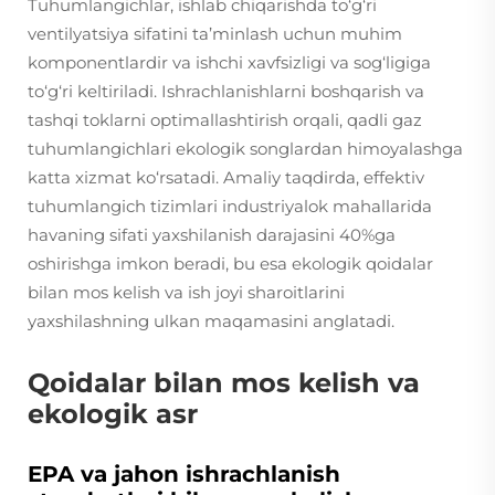
Tuhumlangichlar, ishlab chiqarishda to‘g‘ri
ventilyatsiya sifatini ta’minlash uchun muhim
komponentlardir va ishchi xavfsizligi va sog‘ligiga
to‘g‘ri keltiriladi. Ishrachlanishlarni boshqarish va
tashqi toklarni optimallashtirish orqali, qadli gaz
tuhumlangichlari ekologik songlardan himoyalashga
katta xizmat ko‘rsatadi. Amaliy taqdirda, effektiv
tuhumlangich tizimlari industriyalok mahallarida
havaning sifati yaxshilanish darajasini 40%ga
oshirishga imkon beradi, bu esa ekologik qoidalar
bilan mos kelish va ish joyi sharoitlarini
yaxshilashning ulkan maqamasini anglatadi.
Qoidalar bilan mos kelish va
ekologik asr
EPA va jahon ishrachlanish