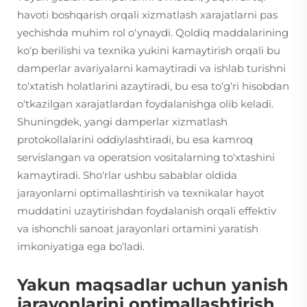
havoti boshqarish orqali xizmatlash xarajatlarni pas
yechishda muhim rol o‘ynaydi. Qoldiq maddalarining
ko‘p berilishi va texnika yukini kamaytirish orqali bu
damperlar avariyalarni kamaytiradi va ishlab turishni
to‘xtatish holatlarini azaytiradi, bu esa to‘g‘ri hisobdan
o‘tkazilgan xarajatlardan foydalanishga olib keladi.
Shuningdek, yangi damperlar xizmatlash
protokollalarini oddiylashtiradi, bu esa kamroq
servislangan va operatsion vositalarning to‘xtashini
kamaytiradi. Sho‘rlar ushbu sabablar oldida
jarayonlarni optimallashtirish va texnikalar hayot
muddatini uzaytirishdan foydalanish orqali effektiv
va ishonchli sanoat jarayonlari ortamini yaratish
imkoniyatiga ega bo‘ladi.
Yakun maqsadlar uchun yanish
jarayonlarini optimallashtirish