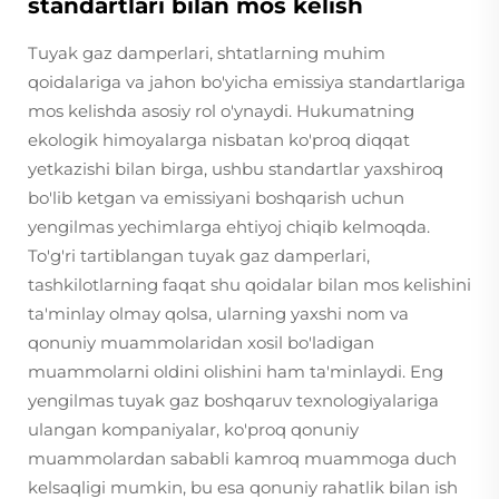
standartlari bilan mos kelish
Tuyak gaz damperlari, shtatlarning muhim
qoidalariga va jahon bo'yicha emissiya standartlariga
mos kelishda asosiy rol o'ynaydi. Hukumatning
ekologik himoyalarga nisbatan ko'proq diqqat
yetkazishi bilan birga, ushbu standartlar yaxshiroq
bo'lib ketgan va emissiyani boshqarish uchun
yengilmas yechimlarga ehtiyoj chiqib kelmoqda.
To'g'ri tartiblangan tuyak gaz damperlari,
tashkilotlarning faqat shu qoidalar bilan mos kelishini
ta'minlay olmay qolsa, ularning yaxshi nom va
qonuniy muammolaridan xosil bo'ladigan
muammolarni oldini olishini ham ta'minlaydi. Eng
yengilmas tuyak gaz boshqaruv texnologiyalariga
ulangan kompaniyalar, ko'proq qonuniy
muammolardan sababli kamroq muammoga duch
kelsaqligi mumkin, bu esa qonuniy rahatlik bilan ish