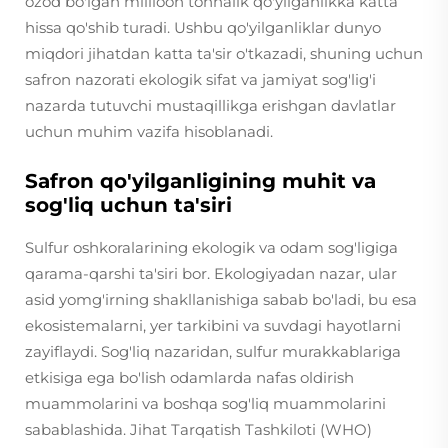
ozod bo'lgan millioon tonnalik qo'yilganlikka katta
hissa qo'shib turadi. Ushbu qo'yilganliklar dunyo
miqdori jihatdan katta ta'sir o'tkazadi, shuning uchun
safron nazorati ekologik sifat va jamiyat sog'lig'i
nazarda tutuvchi mustaqillikga erishgan davlatlar
uchun muhim vazifa hisoblanadi.
Safron qo'yilganligining muhit va
sog'liq uchun ta'siri
Sulfur oshkoralarining ekologik va odam sog'ligiga
qarama-qarshi ta'siri bor. Ekologiyadan nazar, ular
asid yomg'irning shakllanishiga sabab bo'ladi, bu esa
ekosistemalarni, yer tarkibini va suvdagi hayotlarni
zayiflaydi. Sog'liq nazaridan, sulfur murakkablariga
etkisiga ega bo'lish odamlarda nafas oldirish
muammolarini va boshqa sog'liq muammolarini
sabablashida. Jihat Tarqatish Tashkiloti (WHO)