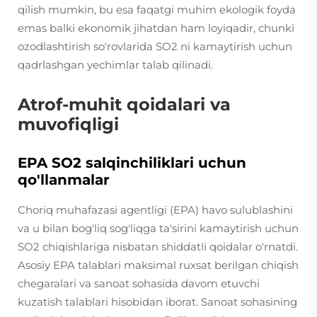
qilish mumkin, bu esa faqatgi muhim ekologik foyda
emas balki ekonomik jihatdan ham loyiqadir, chunki
ozodlashtirish so'rovlarida SO2 ni kamaytirish uchun
qadrlashgan yechimlar talab qilinadi.
Atrof-muhit qoidalari va
muvofiqligi
EPA SO2 salqinchiliklari uchun
qo'llanmalar
Choriq muhafazasi agentligi (EPA) havo sulublashini
va u bilan bog'liq sog'liqga ta'sirini kamaytirish uchun
SO2 chiqishlariga nisbatan shiddatli qoidalar o'rnatdi.
Asosiy EPA talablari maksimal ruxsat berilgan chiqish
chegaralari va sanoat sohasida davom etuvchi
kuzatish talablari hisobidan iborat. Sanoat sohasining