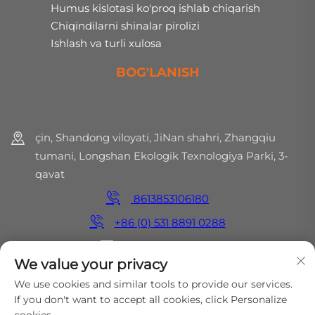
Humus kislotasi ko'proq ishlab chiqarish
Chiqindilarni shinalar pirolizi
Ishlash va turli xulosa
BOG'LANISH
çin, Shandong viloyati, JiNan shahri, Zhangqiu
tumani, Longshan Ekologik Texnologiya Parki, 3-
qavat
8613853106180
+86 (0) 531 8891 0288
[email protected]
We value your privacy
We use cookies and similar tools to provide our services.
If you don't want to accept all cookies, click Personalize
Huquqlar hammasi saqlangan © 2025 MirShine