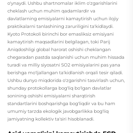
o'ynaydi. Ushbu shartnomalar iklim o'zgarishlarini
cheklash uchun muhim qadamlardir va
davlatlarning emisiyalarni kamaytirish uchun ilojiy
praktikalarni tanlashining zaruriligini ta'kidlaydi.
Kyoto Protokoli birinchi bor emasliksiz emisiyani
kamaytirish maqsadlarini belgilagan, toki Parij
Aniqdoshligi global harorat oshishi cheklangan
chegaradan pastda saqlanishi uchun muhim hissada
turadi va milliy siyosatni SO2 emisiyalarini pas yana
berishga mo'ljallangan ta'kidlanish orqali tesir qiladi.
Ushbu dunyo miqdorida o'zgarishni tasvirlash uchun,
shunday protokollarga bog'liq bo'lgan davlatlar
sonining oshishi emisiyalarni sharqtirish
standartlarini boshqarishga bog'liqdir va bu ham
umumiy tarzda ekologik javobgarlikka bog'liq
jamiyatning kollektiv ta'siri hisoblanadi.