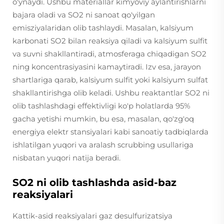
o'ynaydi. Ushbu materiallar kimyoviy aylantirishlarni
bajara oladi va SO2 ni sanoat qo'yilgan
emisziyalaridan olib tashlaydi. Masalan, kalsiyum
karbonati SO2 bilan reaksiya qiladi va kalsiyum sulfit
va suvni shakllantiradi, atmosferaga chiqadigan SO2
ning koncentrasiyasini kamaytiradi. Izv esa, jarayon
shartlariga qarab, kalsiyum sulfit yoki kalsiyum sulfat
shakllantirishga olib keladi. Ushbu reaktantlar SO2 ni
olib tashlashdagi effektivligi ko'p holatlarda 95%
gacha yetishi mumkin, bu esa, masalan, qo'zg'oq
energiya elektr stansiyalari kabi sanoatiy tadbiqlarda
ishlatilgan yuqori va aralash scrubbing usullariga
nisbatan yuqori natija beradi.
SO2 ni olib tashlashda asid-baz
reaksiyalari
Kattik-asid reaksiyalari gaz desulfurizatsiya