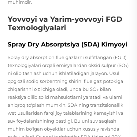
muhimdir.
Yovvoyi va Yarim-yovvoyi FGD
Texnologiyalari
Spray Dry Absorptsiya (SDA) Kimyoyi
Spray dry absorption flue gazlarni sulfitlangan (FGD)
texnologiyalari orqali emisyalardan oksid sulpur (SO₂)
ni olib tashlash uchun ishlatiladigan jarayon. Usul
qog'ozli sodiq sorbentning shirini flue gaz potokiga
chiqarishni o'z ichiga oladi, unda bu SO₂ bilan
reaksiya qilib solid mahsulotlarni yaratadi va ularni
aniqroq to'plash mumkin. SDA ning tranzitsionallik
wet usullaridan farqi joy talablarining kamayishi va
suv foydalanishining pastligi. Bu uni suv saqlash
muhim bo'lgan obyektlar uchun xususiy ravishda
qulay qiladi. So'nggi tadqiqotlar SDA tizimlari 90%