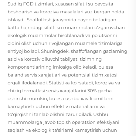
Sudliq FGD tizimlari, xususan sifatli su bevosita
boshqarish va koroziya masalalari yuz bergan holda
ishlaydi. Shaffoflash jarayonida paydo bo'ladigan
katta hajmdagi sifatli su muammolari o'zgaruvchan
ekologik muammolar hisoblanadi va polutsionni
oldini olish uchun rivojlangan muamele tizimlariga
ehtiyoj bo'ladi. Shuningdek, shaffoflangan gazlarning
asid va koroziv qiluvchi tabiiyati tizimning
komponentlarining imlosiga olib keladi, bu esa
baland servis xarajatlari va potentsial tizim xatosi
orqali ifodalanadi. Statistika ko'rsatadi, koroziya va
chiziq formatlasi servis xarajatlarini 30% gacha
oshirishi mumkin, bu esa ushbu xavfli omillarni
kamaytirish uchun effektiv materiallarni va
to'qirqishni tanlab olishni zarur qiladi. Ushbu
muammolarga javob topish operatsion efeksiyani
saqlash va ekologik ta'sirlarni kamaytirish uchun