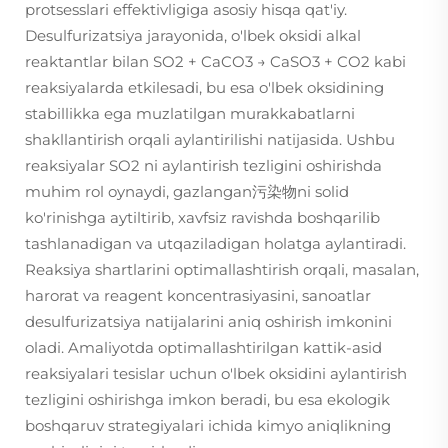
protsesslari effektivligiga asosiy hisqa qat'iy.
Desulfurizatsiya jarayonida, o'lbek oksidi alkal
reaktantlar bilan SO2 + CaCO3 → CaSO3 + CO2 kabi
reaksiyalarda etkilesadi, bu esa o'lbek oksidining
stabillikka ega muzlatilgan murakkabatlarni
shakllantirish orqali aylantirilishi natijasida. Ushbu
reaksiyalar SO2 ni aylantirish tezligini oshirishda
muhim rol oynaydi, gazlangan污染物ni solid
ko'rinishga aytiltirib, xavfsiz ravishda boshqarilib
tashlanadigan va utqaziladigan holatga aylantiradi.
Reaksiya shartlarini optimallashtirish orqali, masalan,
harorat va reagent koncentrasiyasini, sanoatlar
desulfurizatsiya natijalarini aniq oshirish imkonini
oladi. Amaliyotda optimallashtirilgan kattik-asid
reaksiyalari tesislar uchun o'lbek oksidini aylantirish
tezligini oshirishga imkon beradi, bu esa ekologik
boshqaruv strategiyalari ichida kimyo aniqlikning