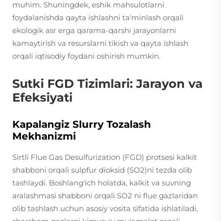
muhim. Shuningdek, eshik mahsulotlarni
foydalanishda qayta ishlashni ta'minlash orqali
ekologik asr erga qarama-qarshi jarayonlarni
kamaytirish va resurslarni tikish va qayta ishlash
orqali iqtisodiy foydani oshirish mumkin.
Sutki FGD Tizimlari: Jarayon va
Efeksiyati
Kapalangiz Slurry Tozalash
Mekhanizmi
Sirtli Flue Gas Desulfurization (FGD) protsesi kalkit
shabboni orqali sulpfur dioksid (SO2)ni tezda olib
tashlaydi. Boshlang'ich holatda, kalkit va suvning
aralashmasi shabboni orqali SO2 ni flue gazlaridan
olib tashlash uchun asosiy vosita sifatida ishlatiladi,