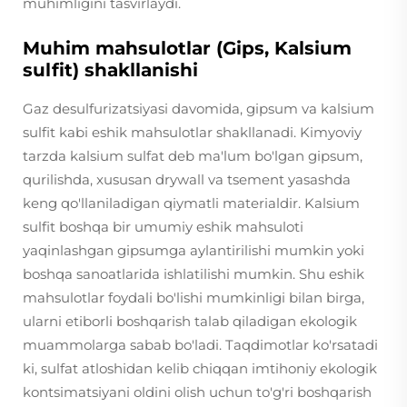
muhimligini tasvirlaydi.
Muhim mahsulotlar (Gips, Kalsium
sulfit) shakllanishi
Gaz desulfurizatsiyasi davomida, gipsum va kalsium
sulfit kabi eshik mahsulotlar shakllanadi. Kimyoviy
tarzda kalsium sulfat deb ma'lum bo'lgan gipsum,
qurilishda, xususan drywall va tsement yasashda
keng qo'llaniladigan qiymatli materialdir. Kalsium
sulfit boshqa bir umumiy eshik mahsuloti
yaqinlashgan gipsumga aylantirilishi mumkin yoki
boshqa sanoatlarida ishlatilishi mumkin. Shu eshik
mahsulotlar foydali bo'lishi mumkinligi bilan birga,
ularni etiborli boshqarish talab qiladigan ekologik
muammolarga sabab bo'ladi. Taqdimotlar ko'rsatadi
ki, sulfat atloshidan kelib chiqqan imtihoniy ekologik
kontsimatsiyani oldini olish uchun to'g'ri boshqarish