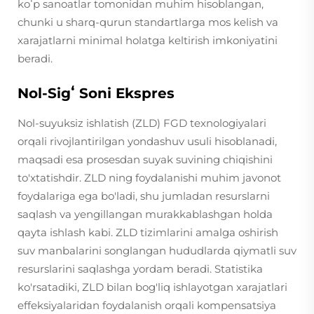
koʻp sanoatlar tomonidan muhim hisoblangan,
chunki u sharq-qurun standartlarga mos kelish va
xarajatlarni minimal holatga keltirish imkoniyatini
beradi.
Nol-Sigʻ Soni Ekspres
Nol-suyuksiz ishlatish (ZLD) FGD texnologiyalari
orqali rivojlantirilgan yondashuv usuli hisoblanadi,
maqsadi esa prosesdan suyak suvining chiqishini
to'xtatishdir. ZLD ning foydalanishi muhim javonot
foydalariga ega bo'ladi, shu jumladan resurslarni
saqlash va yengillangan murakkablashgan holda
qayta ishlash kabi. ZLD tizimlarini amalga oshirish
suv manbalarini songlangan hududlarda qiymatli suv
resurslarini saqlashga yordam beradi. Statistika
ko'rsatadiki, ZLD bilan bog'liq ishlayotgan xarajatlari
effeksiyalaridan foydalanish orqali kompensatsiya