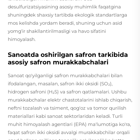
desulfurizatsiyasining asosiy muhimlik faqatgina
shuningdek shaxsiy tartibda ekologik standartlarga
mos kelishda yordam beradi, shuning uchun asid
yomg‘ir shakllantirilmasligi va havo sifatini
himoyalash.
Sanoatda oshirilgan safron tarkibida
asosiy safron murakkabchalari
Sanoat qo'yilganligi safron murakkabchalari bilan
ifodalangan, masalan, safron ikki oksidi (SO₂),
hidrogen safroni (H₂S) va safron qatlamalari. Ushbu
murakkabchalar elektr chastotalarini ishlab chiqarish,
neftni tozalash va tsiment, qog'oz va tomor qurilish
materiallari kabi sanoat sektorlaridan keladi. Turli
muhit himoyalash agentlari (EPA) ma'lumotiga ko'ra,
faqat safron ikki oksidi avvalgi murakkabchilar orqali