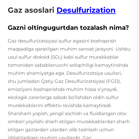
Gaz asoslari
Desulfurization
Gazni oltingugurtdan tozalash nima?
Gaz desulfurizatsiyasi sulfur egasini boshqarish
maqsadiga qaratilgan muhim sanoat jarayoni. Ushbu
usul sulfur dioksid (SO₂) kabi sulfur murakkablar
tomonidan sabablanuvchi soliqchiligi kamaytirishda
muhim ahamiyatga ega. Desulfurizatsiya usullari,
shu jumladan Qatiy Gaz Desulfurizatsiyasi (FGD),
emisziyani boshqarishda muhim hissa o‘ynaydi,
ekologik zararlarga sabab bo‘lishdan oldin sulfur
murakkablarini effektiv ravishda kamaytiradi.
Sharsham yopish, yengil sochish va fluidlangan olov
ombori yoyilishi sharh etilgan murakkablardan sharh
etilgan gazlardan ulardan olib tashlash uchun
ishlatiladigan muhim usullardir. Gaz