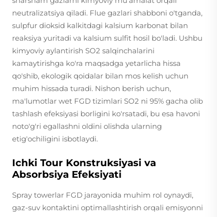
sharsham gazlarni kimyoviy mu'amalat orqali
neutralizatsiya qiladi. Flue gazlari shabboni o'tganda,
sulpfur dioksid kalkitdagi kalsium karbonat bilan
reaksiya yuritadi va kalsium sulfit hosil bo'ladi. Ushbu
kimyoviy aylantirish SO2 salqinchalarini
kamaytirishga ko'ra maqsadga yetarlicha hissa
qo'shib, ekologik qoidalar bilan mos kelish uchun
muhim hissada turadi. Nishon berish uchun,
ma'lumotlar wet FGD tizimlari SO2 ni 95% gacha olib
tashlash efeksiyasi borligini ko'rsatadi, bu esa havoni
noto'g'ri egallashni oldini olishda ularning
etig'ochiligini isbotlaydi.
Ichki Tour Konstruksiyasi va
Absorbsiya Efeksiyati
Spray towerlar FGD jarayonida muhim rol oynaydi,
gaz-suv kontaktini optimallashtirish orqali emisyonni