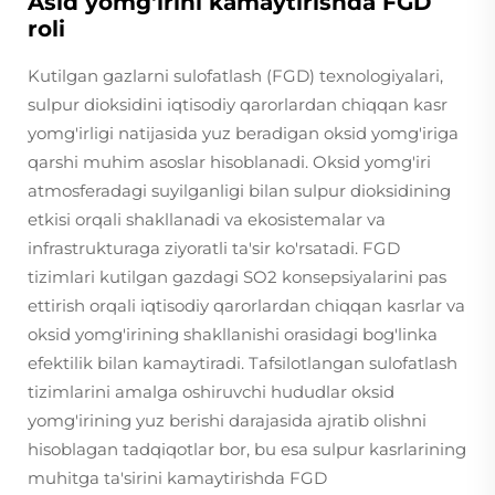
Asid yomg'irini kamaytirishda FGD
roli
Kutilgan gazlarni sulofatlash (FGD) texnologiyalari,
sulpur dioksidini iqtisodiy qarorlardan chiqqan kasr
yomg'irligi natijasida yuz beradigan oksid yomg'iriga
qarshi muhim asoslar hisoblanadi. Oksid yomg'iri
atmosferadagi suyilganligi bilan sulpur dioksidining
etkisi orqali shakllanadi va ekosistemalar va
infrastrukturaga ziyoratli ta'sir ko'rsatadi. FGD
tizimlari kutilgan gazdagi SO2 konsepsiyalarini pas
ettirish orqali iqtisodiy qarorlardan chiqqan kasrlar va
oksid yomg'irining shakllanishi orasidagi bog'linka
efektilik bilan kamaytiradi. Tafsilotlangan sulofatlash
tizimlarini amalga oshiruvchi hududlar oksid
yomg'irining yuz berishi darajasida ajratib olishni
hisoblagan tadqiqotlar bor, bu esa sulpur kasrlarining
muhitga ta'sirini kamaytirishda FGD