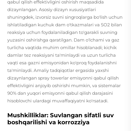
qabul qilish effektivligini oshirish maqsadida
dizaynlangan. Asosiy dizayn xususiyatlari
shuningdek, izvorsiz suvni singroqlarga bo'lish uchun
ishlatiladigan kuchuk dam o'tkazmalari va SO2 bilan
reaksiya uchun foydalaniladigan to'garakli suvning
yuzasini oshirishga qaratilgan. Dam o'lchami va gaz
turlicha vaqtida muhim omillar hisoblanadi; kichik
damlar tez reaksiyani ta'minlaydi va uzun turlicha
vaqti esa gazni emisyonidan ko'proq foydalanishni
ta'minlaydi. Amaliy tadqiqotlar ergasida yaxshi
dizaynlangan spray towerlar emisyonni qabul qilish
effektivligini anjoyib oshirishi mumkin, va sistemalar
90% dan yuqori emisyonni qabul qilish darajasini
hisoblovchi ulardagi muvaffaqiyatni ko'rsatadi.
Mushkilliklar: Suvlangan sifatli suv
boshqarilishi va korrozziya