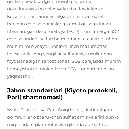
qo'llash kerak bo'lgan muvofiqlik tartibi
desulfuratsiya texnologiyalaridan foydalanish,
kuzatish tizimlarini amalga oshirish va ruxsat
berilgan chiqish darajalariga amal qilishga kiradi.
Masalan, gaz desulfuratsiya (FGD) tizimlari erga SO2
chiqishlaridagi sulfurcha miqdorini efektsiz qilishda
muhim rol o'ynaydi. Sohib-qilinch ma'lumotlari
ko'rsatadiki, eng yengil desulfuratsiya usullaridan
foydalanadigan sanoat sohasi SO2 darajasida muhim
kamayishni ta'minladilar va EPA standartlari bilan
yaqinlashdi.
Jahon standartlari (Kiyoto protokoli,
Parij shartnomasi)
Kyoto Protokoli va Parij Aniqdoshligi kabi xalqaro
qo'mrug'lar o'zgaruvchan sulfiat emisiyalarini dunyo
miqdorida reglamentatsiya qilishda asosiy hissa