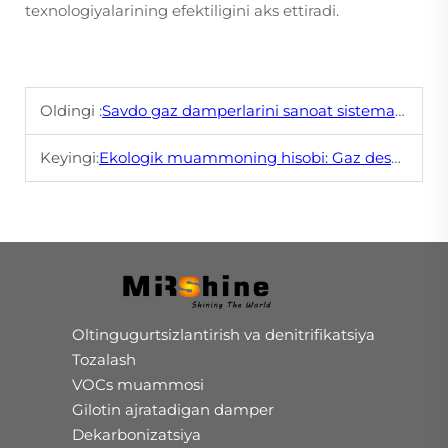
texnologiyalarining efektiligini aks ettiradi.
Oldingi :
Savdo gaz damperlarini sanoat sistemalarda o'rnatishning xususiyligi va qulayligi
Keyingi:
Ekologik muammoning hisobi: Gaz desulʻfuratsiyasi va qaramatallik orasidagi muvofiqlik
Oltingugurtsizlantirish va denitrifikatsiya
Tozalash
VOCs muammosi
Gilotin ajratadigan damper
Dekarbonizatsiya