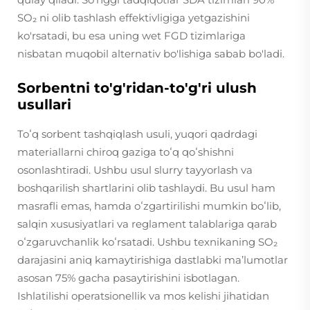
SO₂ ni olib tashlash effektivligiga yetgazishini
ko'rsatadi, bu esa uning wet FGD tizimlariga
nisbatan muqobil alternativ bo'lishiga sabab bo'ladi.
Sorbentni to'g'ridan-to'g'ri ulush
usullari
Toʻq sorbent tashqiqlash usuli, yuqori qadrdagi
materiallarni chiroq gaziga toʻq qoʻshishni
osonlashtiradi. Ushbu usul slurry tayyorlash va
boshqarilish shartlarini olib tashlaydi. Bu usul ham
masrafli emas, hamda oʻzgartirilishi mumkin boʻlib,
salqin xususiyatlari va reglament talablariga qarab
oʻzgaruvchanlik koʻrsatadi. Ushbu texnikaning SO₂
darajasini aniq kamaytirishiga dastlabki maʼlumotlar
asosan 75% gacha pasaytirishini isbotlagan.
Ishlatilishi operatsionellik va mos kelishi jihatidan