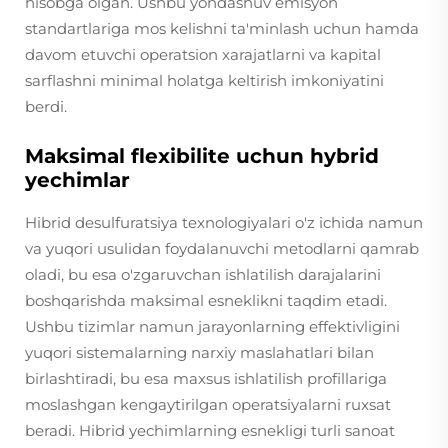
hisobga olgan. Ushbu yondashuv emisyon
standartlariga mos kelishni ta'minlash uchun hamda
davom etuvchi operatsion xarajatlarni va kapital
sarflashni minimal holatga keltirish imkoniyatini
berdi.
Maksimal flexibilite uchun hybrid
yechimlar
Hibrid desulfuratsiya texnologiyalari o'z ichida namun
va yuqori usulidan foydalanuvchi metodlarni qamrab
oladi, bu esa o'zgaruvchan ishlatilish darajalarini
boshqarishda maksimal esneklikni taqdim etadi.
Ushbu tizimlar namun jarayonlarning effektivligini
yuqori sistemalarning narxiy maslahatlari bilan
birlashtiradi, bu esa maxsus ishlatilish profillariga
moslashgan kengaytirilgan operatsiyalarni ruxsat
beradi. Hibrid yechimlarning esnekligi turli sanoat