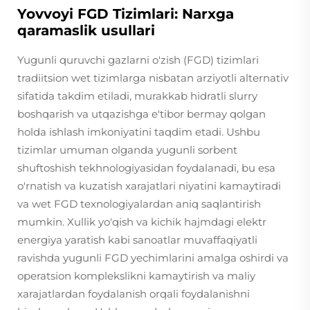
Yovvoyi FGD Tizimlari: Narxga
qaramaslik usullari
Yugunli quruvchi gazlarni o'zish (FGD) tizimlari
tradiitsion wet tizimlarga nisbatan arziyotli alternativ
sifatida takdim etiladi, murakkab hidratli slurry
boshqarish va utqazishga e'tibor bermay qolgan
holda ishlash imkoniyatini taqdim etadi. Ushbu
tizimlar umuman olganda yugunli sorbent
shuftoshish tekhnologiyasidan foydalanadi, bu esa
o'rnatish va kuzatish xarajatlari niyatini kamaytiradi
va wet FGD texnologiyalardan aniq saqlantirish
mumkin. Xullik yo'qish va kichik hajmdagi elektr
energiya yaratish kabi sanoatlar muvaffaqiyatli
ravishda yugunli FGD yechimlarini amalga oshirdi va
operatsion komplekslikni kamaytirish va maliy
xarajatlardan foydalanish orqali foydalanishni