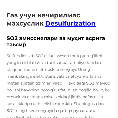
Газ учун кечирилмас
махсуслик
Desulfurization
SO2 эмиссиялари ва муҳит асрига
таьсир
Sulfur dioksid (SO2) – bu asosan tortiq yorug‘likni
yong‘ina ishlatish va turli sanoat amaliyotlaridan
chiqqan muhim atmosfera song‘oyi. Uning
manbalariga elektr stansiyalar, neft yanvarlari va
metall ajratish tizimlari kiradi. Havo dagi SO2 mavjud
bo‘lishi havoning noto‘g‘ri sifati bilan bog‘liq bo‘lib, bu
bronxit va asmaga misol xoldagi jiddiy nafas olish
kasalliklariga olib kelishi mumkin. Shuningostdan,
SO2 ning havo song‘oyida qattiq qaynar qutu
shakllantirishida ham rol o‘ynashi sababli, bu