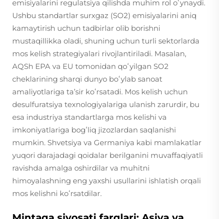
emisiyalarini regulatsiya qilishda muhim rol oʻynaydi.
Ushbu standartlar surxgaz (SO2) emisiyalarini aniq
kamaytirish uchun tadbirlar olib borishni
mustaqillikka oladi, shuning uchun turli sektorlarda
mos kelish strategiyalari rivojlantiriladi. Masalan,
AQSh EPA va EU tomonidan qoʻyilgan SO2
cheklarining sharqi dunyo boʻylab sanoat
amaliyotlariga taʼsir koʻrsatadi. Mos kelish uchun
desulfuratsiya texnologiyalariga ulanish zarurdir, bu
esa industriya standartlarga mos kelishi va
imkoniyatlariga bogʻliq jizozlardan saqlanishi
mumkin. Shvetsiya va Germaniya kabi mamlakatlar
yuqori darajadagi qoidalar berilganini muvaffaqiyatli
ravishda amalga oshirdilar va muhitni
himoyalashning eng yaxshi usullarini ishlatish orqali
mos kelishni koʻrsatdilar.
Mintaqa siyosati farqlari: Asiya va