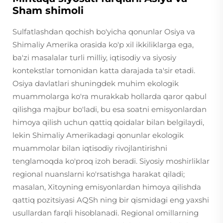
Sham shimoli
Sulfatlashdan qochish bo'yicha qonunlar Osiya va
Shimaliy Amerika orasida ko'p xil ikkiliklarga ega,
ba'zi masalalar turli milliy, iqtisodiy va siyosiy
kontekstlar tomonidan katta darajada ta'sir etadi.
Osiya davlatlari shuningdek muhim ekologik
muammolarga ko'ra murakkab hollarda qaror qabul
qilishga majbur bo'ladi, bu esa soatni emisyonlardan
himoya qilish uchun qattiq qoidalar bilan belgilaydi,
lekin Shimaliy Amerikadagi qonunlar ekologik
muammolar bilan iqtisodiy rivojlantirishni
tenglamoqda ko'proq izoh beradi. Siyosiy moshirliklar
regional nuanslarni ko'rsatishga harakat qiladi;
masalan, Xitoyning emisyonlardan himoya qilishda
qattiq pozitsiyasi AQSh ning bir qismidagi eng yaxshi
usullardan farqli hisoblanadi. Regional omillarning