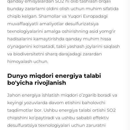
qanday emisyalardan SO2 ni olib tashlash orqali
bunday zararlarni oldini olish uchun muhim sifatida
chiqib kelgan. Shamollar va Yuqori Evropadagi
muvaffaqiyatli amaliyotlar desulfurizatsiya
texnologiyalarini amalga oshirishning asid yomg'ir
hadisalarini kamaytirishda qanday muhim hissa
o'ynaganini ko'rsatadi, tabii yashash joylarini saqlash
va biodiversitetni sharq darajadagi zarardan
himoyalash uchun.
Dunyo miqdori energiya talabi
bo'yicha rivojlanish
Jahon energiya ishlatish miqdori oʻzgarib boradi va
keyingi yozuvlarda davom etishini baholovchi
taqdimotlar bor. Ushbu energiya talabi ortishi SO2
chiqishini koʻpaytiradi va ushbu sababli effektiv
desulfuratsiya texnologiyalari uchun zaruratni