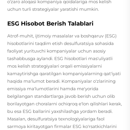
o'zaro aloqasi kompaniya qoidalariga mos kelish
uchun turli strategiyalar yaratishi mumkin.
ESG Hisobot Berish Talablari
Atrof-muhit, ijtimoiy masalalar va boshqaruv (ESG)
hisobotlarini taqdim etish desulfuratsiya sohasida
faoliyat yurituvchi kompaniyalar uchun asosiy
tashabbusga aylandi. ESG hisobotlari mas'uliyatli
mos kelish strategiyalari orqali emissiyalarni
kamaytirishga qaratilgan kompaniyalarning qat'iyati
haqida ma'lumot beradi. Kompaniyalar o'zlarining
emissiya ma'lumotlarini hamda me'yorida
belgilangan standartlarga javob berish uchun olib
borilayotgan choralarni ochiqroq e'lon qilishlari kerak,
bu esa ESG ballarini yaxshilashga yordam beradi.
Masalan, desulfuratsiya texnologiyalariga faol
sarmoya kiritayotgan firmalar ESG ko'rsatkichlarini