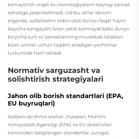
kamaytirish orqali bu texnologiyalarni keyingi sanoat
sohasiga yaqinlashtiradi. Ushbu ishlar davom
etganda, sulfatlashni oldini olish bo‘zori faqat hajmi
boyicha kengayishi bilan yetib bormaydi balki dunyo
bo'yicha turli xil sanoatlarining murakkab talablari
bilan urinish uchun taqdim etadigan yechimlar
turkumida ham oshadi.
Normativ sarguzasht va
solishtirish strategiyalari
Jahon olib borish standartlari (EPA,
EU buyruqlari)
Xalqaro qoʻshma soatlar, masalan, Muhitni
Himoyalash Agentligi (EPA) va EU direktivlari
tomonidan belgilangan standartlar, surxgaz