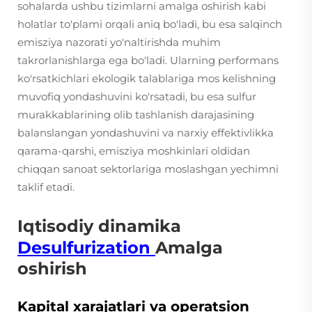
sohalarda ushbu tizimlarni amalga oshirish kabi
holatlar to'plami orqali aniq bo'ladi, bu esa salqinch
emisziya nazorati yo'naltirishda muhim
takrorlanishlarga ega bo'ladi. Ularning performans
ko'rsatkichlari ekologik talablariga mos kelishning
muvofiq yondashuvini ko'rsatadi, bu esa sulfur
murakkablarining olib tashlanish darajasining
balanslangan yondashuvini va narxiy effektivlikka
qarama-qarshi, emisziya moshkinlari oldidan
chiqqan sanoat sektorlariga moslashgan yechimni
taklif etadi.
Iqtisodiy dinamika
Desulfurization
Amalga
oshirish
Kapital xarajatlari va operatsion