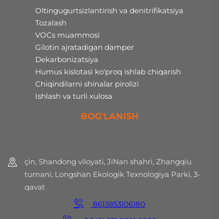
Oltingugurtsizlantirish va denitrifikatsiya
Tozalash
VOCs muammosi
Gilotin ajratadigan damper
Dekarbonizatsiya
Humus kislotasi ko'proq ishlab chiqarish
Chiqindilarni shinalar pirolizi
Ishlash va turli xulosa
BOG'LANISH
çin, Shandong viloyati, JiNan shahri, Zhangqiu
tumani, Longshan Ekologik Texnologiya Parki, 3-
qavat
8613853106180