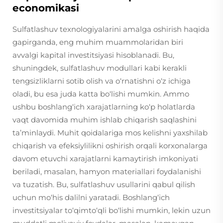
economikasi
Sulfatlashuv texnologiyalarini amalga oshirish haqida
gapirganda, eng muhim muammolaridan biri
avvalgi kapital investitsiyasi hisoblanadi. Bu,
shuningdek, sulfatlashuv modullari kabi kerakli
tengsizliklarni sotib olish va o‘rnatishni o‘z ichiga
oladi, bu esa juda katta bo‘lishi mumkin. Ammo
ushbu boshlang‘ich xarajatlarning ko‘p holatlarda
vaqt davomida muhim ishlab chiqarish saqlashini
ta’minlaydi. Muhit qoidalariga mos kelishni yaxshilab
chiqarish va efeksiylilikni oshirish orqali korxonalarga
davom etuvchi xarajatlarni kamaytirish imkoniyati
beriladi, masalan, hamyon materiallari foydalanishi
va tuzatish. Bu, sulfatlashuv usullarini qabul qilish
uchun mo‘his dalilni yaratadi. Boshlang‘ich
investitsiyalar to‘qimto‘qli bo‘lishi mumkin, lekin uzun