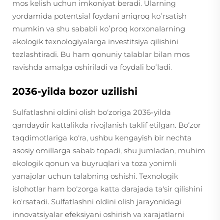
mos kelish uchun imkoniyat beradi. Ularning
yordamida potentsial foydani aniqroq koʻrsatish
mumkin va shu sababli koʻproq korxonalarning
ekologik texnologiyalarga investitsiya qilishini
tezlashtiradi. Bu ham qonuniy talablar bilan mos
ravishda amalga oshiriladi va foydali boʻladi.
2036-yilda bozor uzilishi
Sulfatlashni oldini olish bo‘zoriga 2036-yilda
qandaydir kattalikda rivojlanish taklif etilgan. Bo‘zor
taqdimotlariga ko‘ra, ushbu kengayish bir nechta
asosiy omillarga sabab topadi, shu jumladan, muhim
ekologik qonun va buyruqlari va toza yonimli
yanajolar uchun talabning oshishi. Texnologik
islohotlar ham bo‘zorga katta darajada ta'sir qilishini
ko'rsatadi. Sulfatlashni oldini olish jarayonidagi
innovatsiyalar efeksiyani oshirish va xarajatlarni