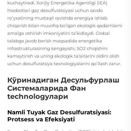
kuchaytiradi. Xorijiy Energetika Agentligi (IEA)
hisobotlari gaz desulfuratsiyasi uchun savdo
roʻyxatining mustaqil ravishda energiya ishlab
chiqarish bilan muvofiq boʻlgan ekologik qadamlarni
amalga oshirish imkoniyatini taʼkidlaydi. Global
talabga javob berish maqsadida energetika
infrastrukturasining kengayishi, SO2 chiqishini
kamaytirish va uning ekologik taʼsirlarini oldini olish
uchun desulfuratsiya texnologiyalarini qoʻllash zarur.
Кўринадиган Десульфурлаш
Системаларида Фан
technologyлари
Namli Tuyak Gaz Desulfuratsiyasi:
Protsess va Efeksiyati