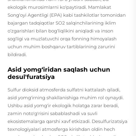
ekologik murosimlarni ko‘paytiradi. Mamlakat
Song‘oyi Agentligi (EPA) kabi tashkilotlar tomonidan
bajargan tadqiqotlar SO2 salqinchilarining iklim
o‘zgarishlari bilan bog‘liqlikini aniqladi va inson
sog‘ligi va muzlatuvchi orqa fonning himoyalash
uchun muhim boshqaruv tartiblarining zarurini
bildiradi.
Asid yomg‘iridan saqlash uchun
desul'furatsiya
Sulfur dioksid atmosferda sulfatni kattalash qiladi,
asid yomg'irning shakllanishiga muhim rol oynaydi.
Ushbu asid yomg'ir ekologik holatga zarar beradi,
zamin noto'g'risini sabablashadi va suvli
ekosistemalarga qarshi xavf etkizadi. Desulfurizatsiya
texnologiyalari atmosferga kirishdan oldin hech