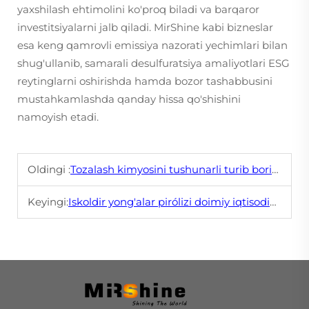
yaxshilash ehtimolini ko'proq biladi va barqaror
investitsiyalarni jalb qiladi. MirShine kabi bizneslar
esa keng qamrovli emissiya nazorati yechimlari bilan
shug'ullanib, samarali desulfuratsiya amaliyotlari ESG
reytinglarni oshirishda hamda bozor tashabbusini
mustahkamlashda qanday hissa qo'shishini
namoyish etadi.
Oldingi :
Tozalash kimyosini tushunarli turib borish: Gaz desulfurizatsiyasini tushunish
Keyingi:
Iskoldir yong'alar pirólizi doimiy iqtisodiydagi rol