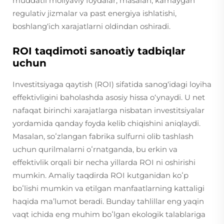
muddatli moliyaviy foydalar, masalan, kamaygan
regulativ jizmalar va past energiya ishlatishi,
boshlang‘ich xarajatlarni oldindan oshiradi.
ROI taqdimoti sanoatiy tadbiqlar
uchun
Investitsiyaga qaytish (ROI) sifatida sanog‘idagi loyiha
effektivligini baholashda asosiy hissa o‘ynaydi. U net
nafaqat birinchi xarajatlarga nisbatan investitsiyalar
yordamida qanday foyda kelib chiqishini aniqlaydi.
Masalan, soʻzlangan fabrika sulfurni olib tashlash
uchun qurilmalarni oʻrnatganda, bu erkin va
effektivlik orqali bir necha yillarda ROI ni oshirishi
mumkin. Amaliy taqdirda ROI kutganidan koʻp
boʻlishi mumkin va etilgan manfaatlarning kattaligi
haqida maʼlumot beradi. Bunday tahlillar eng yaqin
vaqt ichida eng muhim boʻlgan ekologik talablariga