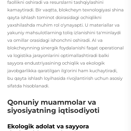
faollikni oshiradi va resurslarni tashqiylashini
kamaytiradi. Bir vaqtta, blokcheyn texnologiyasi shina
qayta ishlash tominot doirasidagi ochiqlikni
yaxshilashda muhim rol o'ynayapti. U materiallar va
yakuniy mahsulotlarning toliq izlanishini ta'minlaydi
va omillar orasidagi ishonchni oshiradi. AI va
blokcheynning sinergik foydalanishi faqat operational
va logistika jarayonlarini optimallashtiradi balki
sayyora endustriyasining ochiqlik va ekologik
javobgarlikka qaratilgan ilg'orini ham kuchaytiradi,
bu qayta ishlash loyihasida rivojlantirish uchun asosiy
sifatda hisoblanadi.
Qonuniy muammolar va
siyosiyatning iqtisodiyoti
Ekologik adolat va sayyora