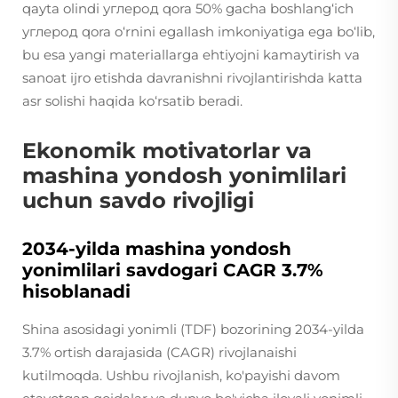
qayta olindi углерод qora 50% gacha boshlang‘ich
углерод qora o‘rnini egallash imkoniyatiga ega bo‘lib,
bu esa yangi materiallarga ehtiyojni kamaytirish va
sanoat ijro etishda davranishni rivojlantirishda katta
asr solishi haqida ko‘rsatib beradi.
Ekonomik motivatorlar va
mashina yondosh yonimlilari
uchun savdo rivojligi
2034-yilda mashina yondosh
yonimlilari savdogari CAGR 3.7%
hisoblanadi
Shina asosidagi yonimli (TDF) bozorining 2034-yilda
3.7% ortish darajasida (CAGR) rivojlanaishi
kutilmoqda. Ushbu rivojlanish, ko'payishi davom