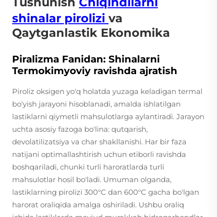
Tushunish
Chiqindilarni
shinalar pirolizi
va
Qaytganlastik Ekonomika
Piralizma Fanidan: Shinalarni
Termokimyoviy ravishda ajratish
Piroliz oksigen yo'q holatda yuzaga keladigan termal
bo'yish jarayoni hisoblanadi, amalda ishlatilgan
lastiklarni qiymetli mahsulotlarga aylantiradi. Jarayon
uchta asosiy fazoga bo'lina: qutqarish,
devolatilizatsiya va char shakllanishi. Har bir faza
natijani optimallashtirish uchun etiborli ravishda
boshqariladi, chunki turli haroratlarda turli
mahsulotlar hosil bo'ladi. Umuman olganda,
lastiklarning pirolizi 300°C dan 600°C gacha bo'lgan
harorat oraliqida amalga oshiriladi. Ushbu oraliq