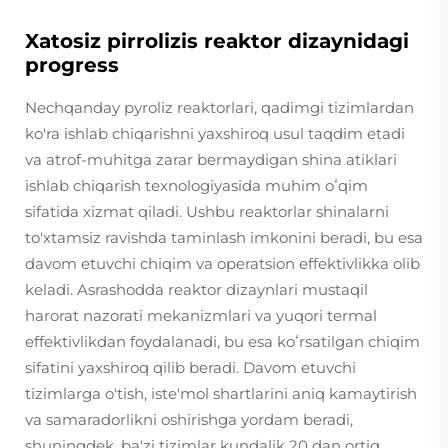
Xatosiz pirrolizis reaktor dizaynidagi
progress
Nechqanday pyroliz reaktorlari, qadimgi tizimlardan
ko'ra ishlab chiqarishni yaxshiroq usul taqdim etadi
va atrof-muhitga zarar bermaydigan shina atiklari
ishlab chiqarish texnologiyasida muhim oʻqim
sifatida xizmat qiladi. Ushbu reaktorlar shinalarni
to'xtamsiz ravishda taminlash imkonini beradi, bu esa
davom etuvchi chiqim va operatsion effektivlikka olib
keladi. Asrashodda reaktor dizaynlari mustaqil
harorat nazorati mekanizmlari va yuqori termal
effektivlikdan foydalanadi, bu esa koʻrsatilgan chiqim
sifatini yaxshiroq qilib beradi. Davom etuvchi
tizimlarga o'tish, iste'mol shartlarini aniq kamaytirish
va samaradorlikni oshirishga yordam beradi,
shuningdek, ba'zi tizimlar kundalik 20 dan ortiq