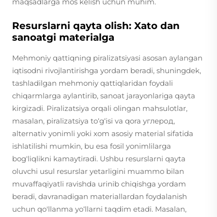
maqsadlarga mos kelish uchun muhim.
Resurslarni qayta olish: Xato dan
sanoatgi materialga
Mehmoniy qattiqning piralizatsiyasi asosan aylangan
iqtisodni rivojlantirishga yordam beradi, shuningdek,
tashladilgan mehmoniy qattiqlaridan foydali
chiqarmlarga aylantirib, sanoat jarayonlariga qayta
kirgizadi. Piralizatsiya orqali olingan mahsulotlar,
masalan, piralizatsiya to‘g‘isi va qora углерод,
alternativ yonimli yoki xom asosiy material sifatida
ishlatilishi mumkin, bu esa fosil yonimlilarga
bog'liqlikni kamaytiradi. Ushbu resurslarni qayta
oluvchi usul resurslar yetarligini muammo bilan
muvaffaqiyatli ravishda urinib chiqishga yordam
beradi, davranadigan materiallardan foydalanish
uchun qo'llanma yo‘llarni taqdim etadi. Masalan,