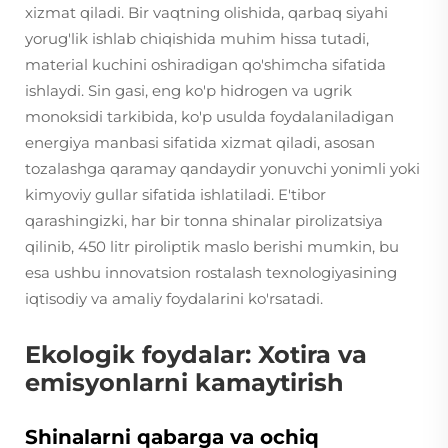
xizmat qiladi. Bir vaqtning olishida, qarbaq siyahi
yorug'lik ishlab chiqishida muhim hissa tutadi,
material kuchini oshiradigan qo'shimcha sifatida
ishlaydi. Sin gasi, eng ko'p hidrogen va ugrik
monoksidi tarkibida, ko'p usulda foydalaniladigan
energiya manbasi sifatida xizmat qiladi, asosan
tozalashga qaramay qandaydir yonuvchi yonimli yoki
kimyoviy gullar sifatida ishlatiladi. E'tibor
qarashingizki, har bir tonna shinalar pirolizatsiya
qilinib, 450 litr piroliptik maslo berishi mumkin, bu
esa ushbu innovatsion rostalash texnologiyasining
iqtisodiy va amaliy foydalarini ko'rsatadi.
Ekologik foydalar: Xotira va
emisyonlarni kamaytirish
Shinalarni qabarga va ochiq