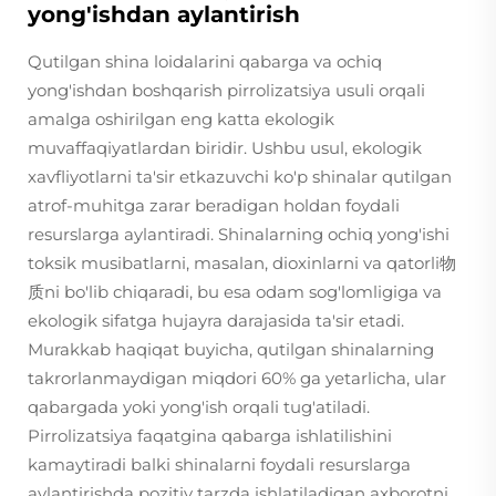
yong'ishdan aylantirish
Qutilgan shina loidalarini qabarga va ochiq
yong'ishdan boshqarish pirrolizatsiya usuli orqali
amalga oshirilgan eng katta ekologik
muvaffaqiyatlardan biridir. Ushbu usul, ekologik
xavfliyotlarni ta'sir etkazuvchi ko'p shinalar qutilgan
atrof-muhitga zarar beradigan holdan foydali
resurslarga aylantiradi. Shinalarning ochiq yong'ishi
toksik musibatlarni, masalan, dioxinlarni va qatorli物
质ni bo'lib chiqaradi, bu esa odam sog'lomligiga va
ekologik sifatga hujayra darajasida ta'sir etadi.
Murakkab haqiqat buyicha, qutilgan shinalarning
takrorlanmaydigan miqdori 60% ga yetarlicha, ular
qabargada yoki yong'ish orqali tug'atiladi.
Pirrolizatsiya faqatgina qabarga ishlatilishini
kamaytiradi balki shinalarni foydali resurslarga
aylantirishda pozitiv tarzda ishlatiladigan axborotni