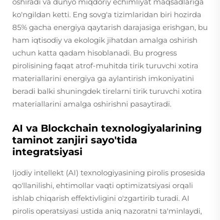
oshiradi va dunyo miqdoriy echimliyat maqsadlariga
ko'ngildan ketti. Eng sovg'a tizimlaridan biri hozirda
85% gacha energiya qaytarish darajasiga erishgan, bu
ham iqtisodiy va ekologik jihatdan amalga oshirish
uchun katta qadam hisoblanadi. Bu progress
pirolisining faqat atrof-muhitda tirik turuvchi xotira
materiallarini energiya ga aylantirish imkoniyatini
beradi balki shuningdek tirelarni tirik turuvchi xotira
materiallarini amalga oshirishni pasaytiradi.
AI va Blockchain texnologiyalarining
taminot zanjiri sayo'tida
integratsiyasi
Ijodiy intellekt (AI) texnologiyasining pirolis prosesida
qo'llanilishi, ehtimollar vaqti optimizatsiyasi orqali
ishlab chiqarish effektivligini o'zgartirib turadi. AI
pirolis operatsiyasi ustida aniq nazoratni ta'minlaydi,