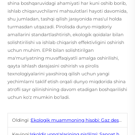
shina boshqaruvidagi ahamiyati har kuni oshib borib,
ishlab chiqaruvchilarni mahsulotlari hayoti davomida,
shu jumladan, tashqi qilish jarayonida mas'ul holda
turmasdan utqazadi. Pirolisda dunyo miqdoriy
amallarini standartlashtirish, ekologik qoidalar bilan
solishtirilishi va ishlab chiqarish effektivligini oshirish
uchun muhim. EPR bilan solishtirilgan
ma'muriyatning muvaffaqiyatli amalga oshirilishi,
qayta ishlash darajasini oshirish va pirolis
texnologiyalarini yaxshiroq qilish uchun yangi
yechimlarni taklif etish orqali dunyo miqdorida shina
atrofli sayr qilinishining davom etadigan boshqarilishi
uchun ko'z mumkin bo'ladi.
Oldingi :
Ekologik muammoning hisobi: Gaz desulʻfuratsiyasi va qaramatallik orasidagi muvofiqlik
Keyingi:
Iskoldir yong'alarining pirólizsi: Sanoat haqida toʻliq asosiy maʼlumot