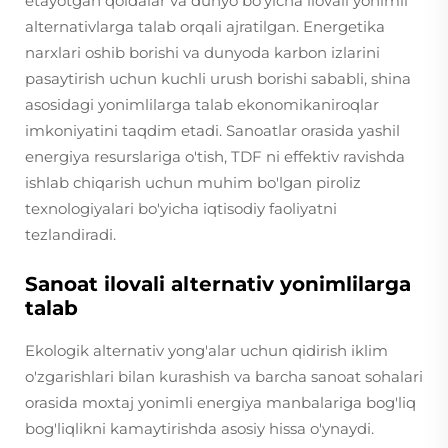
etayotgan qoidalar va dunyo bo'yicha ilovali yonimli
alternativlarga talab orqali ajratilgan. Energetika
narxlari oshib borishi va dunyoda karbon izlarini
pasaytirish uchun kuchli urush borishi sababli, shina
asosidagi yonimlilarga talab ekonomikaniroqlar
imkoniyatini taqdim etadi. Sanoatlar orasida yashil
energiya resurslariga o'tish, TDF ni effektiv ravishda
ishlab chiqarish uchun muhim bo'lgan piroliz
texnologiyalari bo'yicha iqtisodiy faoliyatni
tezlandiradi.
Sanoat ilovali alternativ yonimlilarga
talab
Ekologik alternativ yong'alar uchun qidirish iklim
o'zgarishlari bilan kurashish va barcha sanoat sohalari
orasida moxtaj yonimli energiya manbalariga bog'liq
bog'liqlikni kamaytirishda asosiy hissa o'ynaydi.