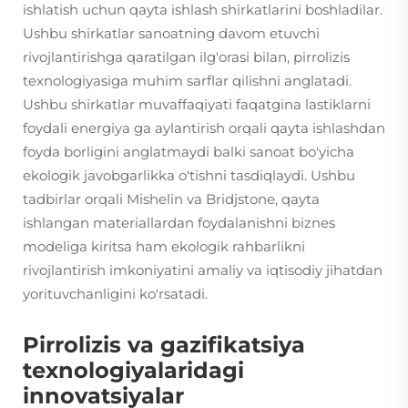
ishlatish uchun qayta ishlash shirkatlarini boshladilar.
Ushbu shirkatlar sanoatning davom etuvchi
rivojlantirishga qaratilgan ilg'orasi bilan, pirrolizis
texnologiyasiga muhim sarflar qilishni anglatadi.
Ushbu shirkatlar muvaffaqiyati faqatgina lastiklarni
foydali energiya ga aylantirish orqali qayta ishlashdan
foyda borligini anglatmaydi balki sanoat bo'yicha
ekologik javobgarlikka o'tishni tasdiqlaydi. Ushbu
tadbirlar orqali Mishelin va Bridjstone, qayta
ishlangan materiallardan foydalanishni biznes
modeliga kiritsa ham ekologik rahbarlikni
rivojlantirish imkoniyatini amaliy va iqtisodiy jihatdan
yorituvchanligini ko'rsatadi.
Pirrolizis va gazifikatsiya
texnologiyalaridagi
innovatsiyalar