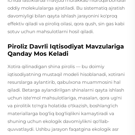
ichida lastiklarda mavjud murakkab hidroqarbondlar
oddiy molekulalarga ajratiladi. Bu sistematiq ajratish
davomiyligi bilan qayta ishlash jarayonini ko'proq
effektiv qiladi va piroliq oilasi, qora qush, sin gas kabi
sotuv uchun mahsulotlarni hosil qiladi.
Piroliz Davrli Iqtisodiyat Mavzulariga
Qanday Mos Keladi
Xotira qilinadigan shina pirolis — bu doimiy
iqtisodiyatning mustaqil modeli hisoblanadi, xotirani
resurslarga aylantirib, qabulxona muammosini hal
qiladi. Betarga aylandirilgan shinalarni qayta ishlash
uchun iste'mol mahsulotlariga, masalan, qora ug'ni
va pirolitik to'ng'a holatida o'tkazish, boshlang'ich
materiallarga bog'liq bog'liqlikni kamaytiradi va
shuning uchun ekologik davomiylikni qo'llab-
quvvatlaydi. Ushbu jarayon faqatgina ekologik asr