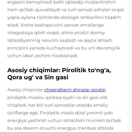
ergasini kamaytiradi balki iqtisodiy rivojlantirishni
ham qo'llab-quvvatlaydi va turli sanoat sohalari orqali
yopiq-aylana tizimlarda ekologik rahbarlikni taqdim
etadi. Xotira boshqaruvini sanoat amallariga
integratsiya qilish orqali, shina pirolizi doimiy
iqtisodiyatning resursni saqlash va qayta ishlash
principini yanada kuchaytiradi va bu uni davomiylik
uchun ideal yechim hisoblanadi.
Asosiy chiqimlar: Pirolitik to'ng'a,
Qora ug' va Sin gasi
Asosiy chiqimlar
chiqindilarni shinalar pirolizi
piroliptik maslov, qarbaq siyahi va sin gasi olib
chiqiladi, har biri turli sanoatlar orasida amaliy
ta'riflarga ega. Piroliptik maslo dizel yonimli yoki
energiya yashirish uchun ishlatilishi mumkin bo'ladi,
bu esa davom etuvchi energiya manbasi sifatida