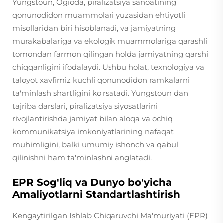
Yungstoun, Ogioda, piralizatsiya sanoatining
qonunodidon muammolari yuzasidan ehtiyotli
misollaridan biri hisoblanadi, va jamiyatning
murakabalariga va ekologik muammolariga qarashli
tomondan farmon qilingan holda jamiyatning qarshi
chiqqanligini ifodalaydi. Ushbu holat, texnologiya va
taloyot xavfimiz kuchli qonunodidon ramkalarni
ta'minlash shartligini ko'rsatadi. Yungstoun dan
tajriba darslari, piralizatsiya siyosatlarini
rivojlantirishda jamiyat bilan aloqa va ochiq
kommunikatsiya imkoniyatlarining nafaqat
muhimligini, balki umumiy ishonch va qabul
qilinishni ham ta'minlashni anglatadi.
EPR Sog'liq va Dunyo bo'yicha
Amaliyotlarni Standartlashtirish
Kengaytirilgan Ishlab Chiqaruvchi Ma'muriyati (EPR)