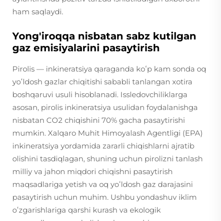
ham saqlaydi.
Yong'iroqqa nisbatan sabz kutilgan
gaz emisiyalarini pasaytirish
Pirolis — inkineratsiya qaraganda koʻp kam sonda oq
yoʻldosh gazlar chiqitishi sababli tanlangan xotira
boshqaruvi usuli hisoblanadi. Issledovchiliklarga
asosan, pirolis inkineratsiya usulidan foydalanishga
nisbatan CO2 chiqishini 70% gacha pasaytirishi
mumkin. Xalqaro Muhit Himoyalash Agentligi (EPA)
inkineratsiya yordamida zararli chiqishlarni ajratib
olishini tasdiqlagan, shuning uchun pirolizni tanlash
milliy va jahon miqdori chiqishni pasaytirish
maqsadlariga yetish va oq yoʻldosh gaz darajasini
pasaytirish uchun muhim. Ushbu yondashuv iklim
oʻzgarishlariga qarshi kurash va ekologik