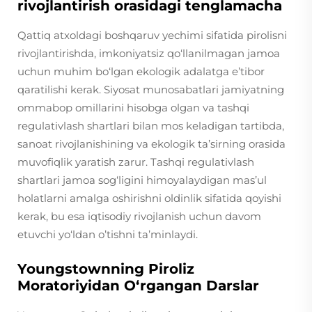
rivojlantirish orasidagi tenglamacha
Qattiq atxoldagi boshqaruv yechimi sifatida pirolisni
rivojlantirishda, imkoniyatsiz qo‘llanilmagan jamoa
uchun muhim bo‘lgan ekologik adalatga e’tibor
qaratilishi kerak. Siyosat munosabatlari jamiyatning
ommabop omillarini hisobga olgan va tashqi
regulativlash shartlari bilan mos keladigan tartibda,
sanoat rivojlanishining va ekologik ta’sirning orasida
muvofiqlik yaratish zarur. Tashqi regulativlash
shartlari jamoa sog‘ligini himoyalaydigan mas’ul
holatlarni amalga oshirishni oldinlik sifatida qoyishi
kerak, bu esa iqtisodiy rivojlanish uchun davom
etuvchi yo‘ldan o’tishni ta’minlaydi.
Youngstownning Piroliz
Moratoriyidan O‘rgangan Darslar