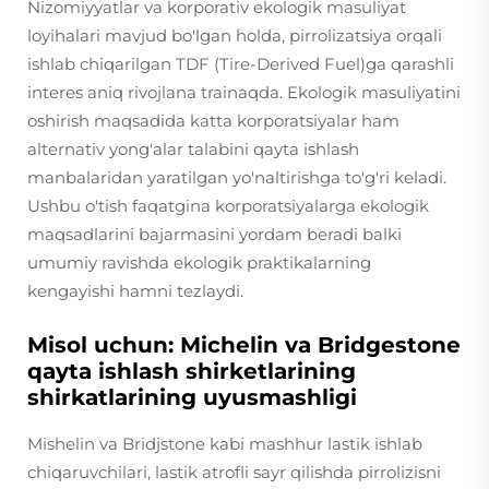
Nizomiyyatlar va korporativ ekologik masuliyat
loyihalari mavjud bo'lgan holda, pirrolizatsiya orqali
ishlab chiqarilgan TDF (Tire-Derived Fuel)ga qarashli
interes aniq rivojlana trainaqda. Ekologik masuliyatini
oshirish maqsadida katta korporatsiyalar ham
alternativ yong'alar talabini qayta ishlash
manbalaridan yaratilgan yo'naltirishga to'g'ri keladi.
Ushbu o'tish faqatgina korporatsiyalarga ekologik
maqsadlarini bajarmasini yordam beradi balki
umumiy ravishda ekologik praktikalarning
kengayishi hamni tezlaydi.
Misol uchun: Michelin va Bridgestone
qayta ishlash shirketlarining
shirkatlarining uyusmashligi
Mishelin va Bridjstone kabi mashhur lastik ishlab
chiqaruvchilari, lastik atrofli sayr qilishda pirrolizisni